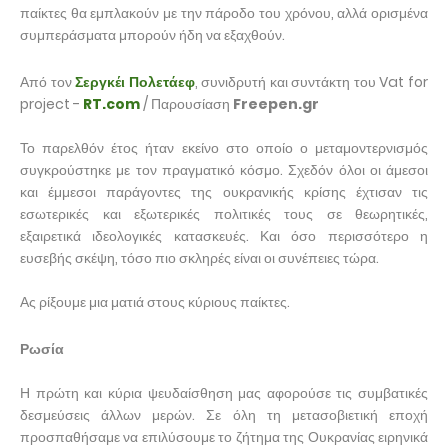
παίκτες θα εμπλακούν με την πάροδο του χρόνου, αλλά ορισμένα
συμπεράσματα μπορούν ήδη να εξαχθούν.
Από τον
Σεργκέι Πολετάεφ
, συνιδρυτή και συντάκτη του Vat for
project -
RT.com
/ Παρουσίαση
Freepen.gr
Το παρελθόν έτος ήταν εκείνο στο οποίο ο μεταμοντερνισμός
συγκρούστηκε με τον πραγματικό κόσμο. Σχεδόν όλοι οι άμεσοι
και έμμεσοι παράγοντες της ουκρανικής κρίσης έχτισαν τις
εσωτερικές και εξωτερικές πολιτικές τους σε θεωρητικές,
εξαιρετικά ιδεολογικές κατασκευές. Και όσο περισσότερο η
ευσεβής σκέψη, τόσο πιο σκληρές είναι οι συνέπειες τώρα.
Ας ρίξουμε μια ματιά στους κύριους παίκτες.
Ρωσία
Η πρώτη και κύρια ψευδαίσθηση μας αφορούσε τις συμβατικές
δεσμεύσεις άλλων μερών. Σε όλη τη μετασοβιετική εποχή
προσπαθήσαμε να επιλύσουμε το ζήτημα της Ουκρανίας ειρηνικά