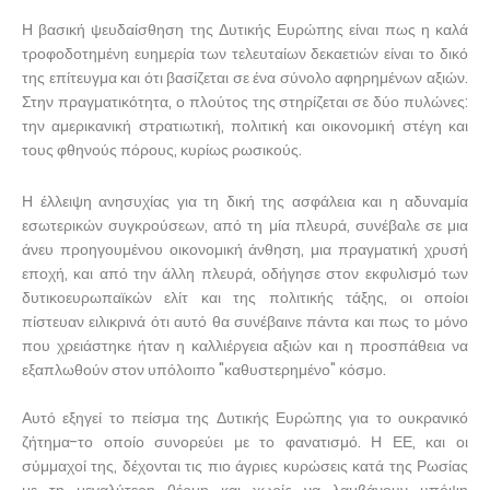
Η βασική ψευδαίσθηση της Δυτικής Ευρώπης είναι πως η καλά
τροφοδοτημένη ευημερία των τελευταίων δεκαετιών είναι το δικό
της επίτευγμα και ότι βασίζεται σε ένα σύνολο αφηρημένων αξιών.
Στην πραγματικότητα, ο πλούτος της στηρίζεται σε δύο πυλώνες:
την αμερικανική στρατιωτική, πολιτική και οικονομική στέγη και
τους φθηνούς πόρους, κυρίως ρωσικούς.
Η έλλειψη ανησυχίας για τη δική της ασφάλεια και η αδυναμία
εσωτερικών συγκρούσεων, από τη μία πλευρά, συνέβαλε σε μια
άνευ προηγουμένου οικονομική άνθηση, μια πραγματική χρυσή
εποχή, και από την άλλη πλευρά, οδήγησε στον εκφυλισμό των
δυτικοευρωπαϊκών ελίτ και της πολιτικής τάξης, οι οποίοι
πίστευαν ειλικρινά ότι αυτό θα συνέβαινε πάντα και πως το μόνο
που χρειάστηκε ήταν η καλλιέργεια αξιών και η προσπάθεια να
εξαπλωθούν στον υπόλοιπο "καθυστερημένο" κόσμο.
Αυτό εξηγεί το πείσμα της Δυτικής Ευρώπης για το ουκρανικό
ζήτημα-το οποίο συνορεύει με το φανατισμό. Η ΕΕ, και οι
σύμμαχοί της, δέχονται τις πιο άγριες κυρώσεις κατά της Ρωσίας