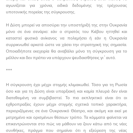
αγωνίζεται για χρόνια, ειδικά δεδομένης της τρέχουσας
υποτονικής πορείας της σύγκρουσης.
Η Δύση μπορεί να αποσύρει την υποστήριξή της στην Ουκρανία
μόνο σε ένα σενάριο: εάν ο στρατός του Κιέβου ηττηθεί και
καταστεί φυσικά ανίκανος να πολεμήσει ή εάν η Ουκρανία
συρρικνωθεί αρκετά ώστε να χάσει την στρατηγική της σημασία.
Οποιαδήποτε εκεχειρία θα αναβάλει μόνο τη σύγκρουση για το
μέλλον και δεν πρέπει να υπάρχουν ψευδαισθήσεις γι ' αυτό.
***
Η σύγκρουση έχει μέχρι στιγμής κλιμακωθεί. Τόσο για τη Ρωσία
όσο και για τη Δύση είναι υπαρξιακή και καμία πλευρά δεν είναι
διατεθειμένη να συμβιβαστεί. Το πιο εκπληκτικό είναι ότι οι
εχθροπραξίες έχουν μέχρι στιγμής σχετικά τοπικό χαρακτήρα,
περιοριζόμενες σε ένα Ουκρανικό Θέατρο, και ακόμη και εκεί με
μετρημένο και ορισμένων θέσεων τρόπο. Τα κόμματα φαίνεται να
επικεντρώνονται στο πώς να μάθουν να ζουν κάτω από τις νέες
συνθήκες, πράγμα που σημαίνει ότι η εξεύρεση της νέας