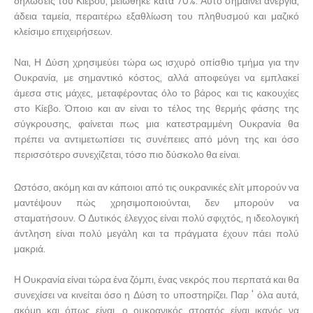
δηλώσεις του Κιέβου, μειώθηκε κατά 70%. Αυτό σημαίνει ανεργία,
άδεια ταμεία, περαιτέρω εξαθλίωση του πληθυσμού και μαζικό
κλείσιμο επιχειρήσεων.
Ναι, Η Δύση χρησιμεύει τώρα ως ισχυρό οπίσθιο τμήμα για την
Ουκρανία, με σημαντικό κόστος, αλλά αποφεύγει να εμπλακεί
άμεσα στις μάχες, μεταφέροντας όλο το βάρος και τις κακουχίες
στο Κίεβο. Όποιο και αν είναι το τέλος της θερμής φάσης της
σύγκρουσης, φαίνεται πως μια κατεστραμμένη Ουκρανία θα
πρέπει να αντιμετωπίσει τις συνέπειες από μόνη της και όσο
περισσότερο συνεχίζεται, τόσο πιο δύσκολο θα είναι.
Ωστόσο, ακόμη και αν κάποιοι από τις ουκρανικές ελίτ μπορούν να
μαντέψουν πώς χρησιμοποιούνται, δεν μπορούν να
σταματήσουν. Ο Δυτικός έλεγχος είναι πολύ σφιχτός, η ιδεολογική
άντληση είναι πολύ μεγάλη και τα πράγματα έχουν πάει πολύ
μακριά.
Η Ουκρανία είναι τώρα ένα ζόμπι, ένας νεκρός που περπατά και θα
συνεχίσει να κινείται όσο η Δύση το υποστηρίζει. Παρ ' όλα αυτά,
ακόμη και όπως είναι, ο ουκρανικός στρατός είναι ικανός να