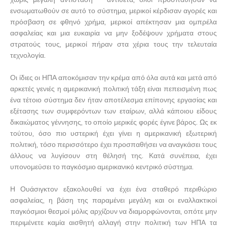
ενσωματωθούν σε αυτό το σύστημα, μερικοί κέρδισαν αγορές και
πρόσβαση σε φθηνό χρήμα, μερικοί απέκτησαν μια ομπρέλα
ασφαλείας και μια ευκαιρία να μην ξοδέψουν χρήματα στους
στρατούς τους, μερικοί πήραν στα χέρια τους την τελευταία
τεχνολογία.
Οι ίδιες οι ΗΠΑ αποκόμισαν την κρέμα από όλα αυτά και μετά από
αρκετές γενιές η αμερικανική πολιτική τάξη είναι πεπεισμένη πως
ένα τέτοιο σύστημα δεν ήταν αποτέλεσμα επίπονης εργασίας και
εξέτασης των συμφερόντων των εταίρων, αλλά κάποιου είδους
δικαιώματος γέννησης, το οποίο μερικές φορές έγινε βάρος. Ως εκ
τούτου, όσο πιο υστερική έχει γίνει η αμερικανική εξωτερική
πολιτική, τόσο περισσότερο έχει προσπαθήσει να αναγκάσει τους
άλλους να λυγίσουν στη θέλησή της. Κατά συνέπεια, έχει
υπονομεύσει το παγκόσμιο αμερικανικό κεντρικό σύστημα.
Η Ουάσιγκτον εξακολουθεί να έχει ένα σταθερό περιθώριο
ασφαλείας, η βάση της παραμένει μεγάλη και οι εναλλακτικοί
παγκόσμιοι θεσμοί μόλις αρχίζουν να διαμορφώνονται, οπότε μην
περιμένετε καμία αισθητή αλλαγή στην πολιτική των ΗΠΑ τα