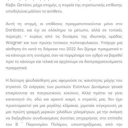
Κίεβο. Ωστόσο, μέχρι στιγμής, η πορεία της στρατιωτικής επίθεσης
υποδηλώνει μάλλον το αντίθετο.
Αυτή τη στιγμή, οι επιθέσεις πραγματοποιούνται μόνο στο
Donbass, και όχι σε ολόκληρο το μέτωπο, αλλά σε τοπικές
περιοχές – κυρίως από τις δυνάμεις της ιδιωτικής ομάδας
Wagner και των πρώην τοπικών πολιτοφυλακών. Υπάρχει μια
αίσθηση ότι κατά τη διάρκεια του 2022 δεν ξέραμε πραγματικά τι
να κάνουμε στη συνέχεια, σαν να περιμέναμε τον εχθρό να βαρεθεί
πριν το κάνουμε και τελικά να αρχίσουμε να διαπραγματευόμαστε
πραγματικά.
Η δεύτερη ψευδαίσθηση μας αφορούσε τις ικανότητες μάχης του
στρατού. Οι ενέργειες των ρωσικών Ενόπλων Δυνάμεων γενικά
επικρίνονται σε πατριωτικούς κύκλους. Αλλά πρέπει να γίνει
κατανοητό ότι, εδώ και αρκετό καιρό, ο στρατός μας δεν έχει
προετοιμαστεί για μια μεγάλης κλίμακας χερσαία σύγκρουση με
μια πρώτη γραμμή μερικών χιλιάδων χιλιομέτρων, με την ανάγκη
να διεξαχθούν συνδυασμένες ένοπλες επιχειρήσεις στο επίπεδο
του Β ' Παγκοσμίου Πολέμου, υποστηριζόμενες από την