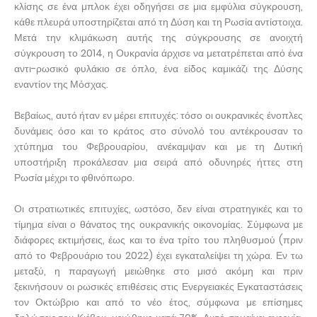
κλίσης σε ένα μπλοκ έχει οδηγήσει σε μια εμφύλια σύγκρουση,
κάθε πλευρά υποστηρίζεται από τη Δύση και τη Ρωσία αντίστοιχα.
Μετά την κλιμάκωση αυτής της σύγκρουσης σε ανοιχτή
σύγκρουση το 2014, η Ουκρανία άρχισε να μετατρέπεται από ένα
αντι-ρωσικό φυλάκιο σε όπλο, ένα είδος καμικάζι της Δύσης
εναντίον της Μόσχας.
Βεβαίως, αυτό ήταν εν μέρει επιτυχές: τόσο οι ουκρανικές ένοπλες
δυνάμεις όσο και το κράτος στο σύνολό του αντέκρουσαν το
χτύπημα του Φεβρουαρίου, ανέκαμψαν και με τη Δυτική
υποστήριξη προκάλεσαν μια σειρά από οδυνηρές ήττες στη
Ρωσία μέχρι το φθινόπωρο.
Οι στρατιωτικές επιτυχίες, ωστόσο, δεν είναι στρατηγικές και το
τίμημα είναι ο θάνατος της ουκρανικής οικονομίας. Σύμφωνα με
διάφορες εκτιμήσεις, έως και το ένα τρίτο του πληθυσμού (πριν
από το Φεβρουάριο του 2022) έχει εγκαταλείψει τη χώρα. Εν τω
μεταξύ, η παραγωγή μειώθηκε στο μισό ακόμη και πριν
ξεκινήσουν οι ρωσικές επιθέσεις στις Ενεργειακές Εγκαταστάσεις
τον Οκτώβριο και από το νέο έτος, σύμφωνα με επίσημες