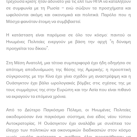
τρέχουσα κρίση: ήταν αδύνατο για τις ελίτ των ΗΠΑ να καταλήξουν
σε συμφωνία με τη Ρωσία – ενώ σώζουν τα προσχήματα και
ωφελούνται ακόμη και οικονομικά και πολιτικά. Παρόλο που η
Μόσχα φαινόταν έτοιμη να συμβιβαστεί.
Η κατάσταση είναι παρόμοια σε όλο τον κόσμο: παντού οι
Ηνωμένες Πολιτείες ενεργούν με βάση την αρχή "η δύναμη
προηγείται του δίκιου".
Στη Μέση Ανατολή, μια τέτοια συμπεριφορά έχει ήδη οδηγήσει σε
απότομη αποδυνάμωση της θέσης της Αμερικής; η προοπτική
σύγκρουσης με την Κίνα έχει γίνει σχεδόν μη αναστρέψιμη και η
Ουάσιγκτον έχει βάλει ωρολογιακές βόμβες στις σχέσεις της με
τους συμμάχους της στην Ευρώπη και την Ασία που είναι πιθανό
να εκραγούν τα επόμενα χρόνια.
Από το Δεύτερο Παγκόσμιο Πόλεμο, οι Ηνωμένες Πολιτείες
οικοδομούσαν ένα παγκόσμιο σύστημα, ένα είδος νέου τύπου
Αυτοκρατορίας. Η Ουάσιγκτον έχει αναλάβει με συνέπεια τον
έλεγχο των πολιτικών και οικονομικών διαδικασιών στον κόσμο
χωρίς μεγάλη αντίσταση – αντίθετα, όλοι προσπάθησαν να