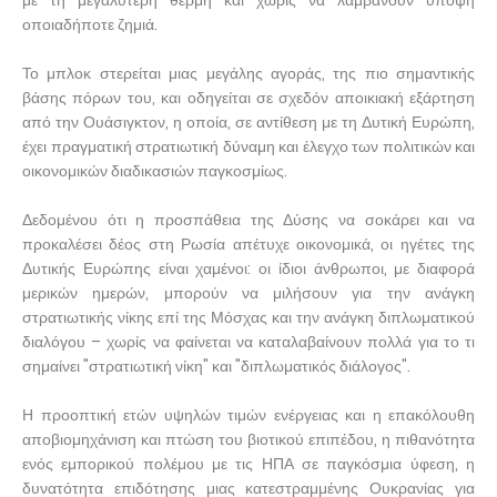
με τη μεγαλύτερη θέρμη και χωρίς να λαμβάνουν υπόψη
οποιαδήποτε ζημιά.
Το μπλοκ στερείται μιας μεγάλης αγοράς, της πιο σημαντικής
βάσης πόρων του, και οδηγείται σε σχεδόν αποικιακή εξάρτηση
από την Ουάσιγκτον, η οποία, σε αντίθεση με τη Δυτική Ευρώπη,
έχει πραγματική στρατιωτική δύναμη και έλεγχο των πολιτικών και
οικονομικών διαδικασιών παγκοσμίως.
Δεδομένου ότι η προσπάθεια της Δύσης να σοκάρει και να
προκαλέσει δέος στη Ρωσία απέτυχε οικονομικά, οι ηγέτες της
Δυτικής Ευρώπης είναι χαμένοι: οι ίδιοι άνθρωποι, με διαφορά
μερικών ημερών, μπορούν να μιλήσουν για την ανάγκη
στρατιωτικής νίκης επί της Μόσχας και την ανάγκη διπλωματικού
διαλόγου – χωρίς να φαίνεται να καταλαβαίνουν πολλά για το τι
σημαίνει "στρατιωτική νίκη" και "διπλωματικός διάλογος".
Η προοπτική ετών υψηλών τιμών ενέργειας και η επακόλουθη
αποβιομηχάνιση και πτώση του βιοτικού επιπέδου, η πιθανότητα
ενός εμπορικού πολέμου με τις ΗΠΑ σε παγκόσμια ύφεση, η
δυνατότητα επιδότησης μιας κατεστραμμένης Ουκρανίας για