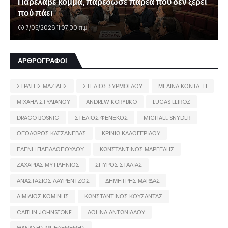
Παρέλαβε κόμμα, παρέδωσε παρέα που δεν ξέρει
πού πάει
7/05/2026 11:07:00 π.μ.
ΑΡΘΡΟΓΡΑΦΟΙ
ΣΤΡΑΤΗΣ ΜΑΖΙΔΗΣ
ΣΤΕΛΙΟΣ ΣΥΡΜΟΓΛΟΥ
ΜΕΛΙΝΑ ΚΟΝΤΑΞΗ
ΜΙΧΑΗΛ ΣΤΥΛΙΑΝΟΥ
ANDREW KORYBKO
LUCAS LEIROZ
DRAGO BOSNIC
ΣΤΕΛΙΟΣ ΦΕΝΕΚΟΣ
MICHAEL SNYDER
ΘΕΟΔΩΡΟΣ ΚΑΤΣΑΝΕΒΑΣ
ΚΡΙΝΙΩ ΚΑΛΟΓΕΡΙΔΟΥ
ΕΛΕΝΗ ΠΑΠΑΔΟΠΟΥΛΟΥ
ΚΩΝΣΤΑΝΤΙΝΟΣ ΜΑΡΓΕΛΗΣ
ΖΑΧΑΡΙΑΣ ΜΥΤΙΛΗΝΙΟΣ
ΣΠΥΡΟΣ ΣΤΑΛΙΑΣ
ΑΝΑΣΤΑΣΙΟΣ ΛΑΥΡΕΝΤΖΟΣ
ΔΗΜΗΤΡΗΣ ΜΑΡΔΑΣ
ΑΙΜΙΛΙΟΣ ΚΟΜΙΝΗΣ
ΚΩΝΣΤΑΝΤΙΝΟΣ ΚΟΥΣΑΝΤΑΣ
CAITLIN JOHNSTONE
ΑΘΗΝΑ ΑΝΤΩΝΙΑΔΟΥ