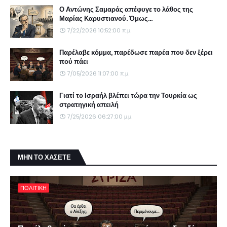
Ο Αντώνης Σαμαράς απέφυγε το λάθος της
Μαρίας Καρυστιανού. Όμως...
7/22/2026 10:52:00 π.μ.
Παρέλαβε κόμμα, παρέδωσε παρέα που δεν ξέρει
πού πάει
7/05/2026 11:07:00 π.μ.
Γιατί το Ισραήλ βλέπει τώρα την Τουρκία ως
στρατηγική απειλή
7/25/2026 06:27:00 μ.μ.
ΜΗΝ ΤΟ ΧΑΣΕΤΕ
ΠΟΛΙΤΙΚΗ