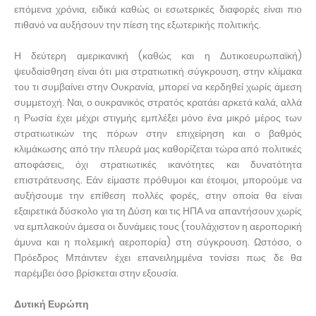
επόμενα χρόνια, ειδικά καθώς οι εσωτερικές διαφορές είναι πιο
πιθανό να αυξήσουν την πίεση της εξωτερικής πολιτικής.
Η δεύτερη αμερικανική (καθώς και η Δυτικοευρωπαϊκή)
ψευδαίσθηση είναι ότι μια στρατιωτική σύγκρουση, στην κλίμακα
του τι συμβαίνει στην Ουκρανία, μπορεί να κερδηθεί χωρίς άμεση
συμμετοχή. Ναι, ο ουκρανικός στρατός κρατάει αρκετά καλά, αλλά
η Ρωσία έχει μέχρι στιγμής εμπλέξει μόνο ένα μικρό μέρος των
στρατιωτικών της πόρων στην επιχείρηση και ο βαθμός
κλιμάκωσης από την πλευρά μας καθορίζεται τώρα από πολιτικές
αποφάσεις, όχι στρατιωτικές ικανότητες και δυνατότητα
επιστράτευσης. Εάν είμαστε πρόθυμοι και έτοιμοι, μπορούμε να
αυξήσουμε την επίθεση πολλές φορές, στην οποία θα είναι
εξαιρετικά δύσκολο για τη Δύση και τις ΗΠΑ να απαντήσουν χωρίς
να εμπλακούν άμεσα οι δυνάμεις τους (τουλάχιστον η αεροπορική
άμυνα και η πολεμική αεροπορία) στη σύγκρουση. Ωστόσο, ο
Πρόεδρος Μπάιντεν έχει επανειλημμένα τονίσει πως δε θα
παρέμβει όσο βρίσκεται στην εξουσία.
Δυτική Ευρώπη