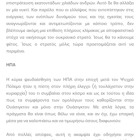
επιστράτευση εκατοντάδων χιλιάδων ανδρών. Αυτό δε θα αλλάξει
εν μία νυκτί. Και παρόλο που οι ελλείψεις που εντοπίστηκαν στις
ενέργειες των ενόπλων δυνάμεών τους και της ηγεσίας τους
αναγνωρίζονται και αντιμετωπίζονται με κάποιο τρόπο, δεν
βλέπουμε ακόμη μια επίθεση πλήρους κλίμακας με αποφασιστικό
στόχο να νικήσουμε τον ουκρανικό στρατό. Ίσως θα το κάνουμε
φέτος. Ίσως ο στρατός μόλις τώρα προετοιμάζεται αντί να
περιμένει.
ΗΠΑ
Η κύρια ψευδαίσθηση των ΗΠΑ στην εποχή μετά τον Ψυχρό
Πόλεμο ήταν η πίστη στον πλήρη έλεγχο (ή τουλάχιστον στην
κυριαρχία) του τι συμβαίνει στον κόσμο και ως εκ τούτου η ιδέα
πως τα συμφέροντα των ομολόγων τους καθορίζονται στην
Ουάσιγκτον και μόνο στην Ουάσιγκτον. Με απλά λόγια, τα
πράγματα θα είναι όπως θέλω να είναι, και αν όχι, έχω επαρκή
μέσα για να καλοπιάσω και να τιμωρήσω όσους διαφωνούν.
Από πολλές απόψεις, αυτή η ακαμψία έχει οδηγήσει στην