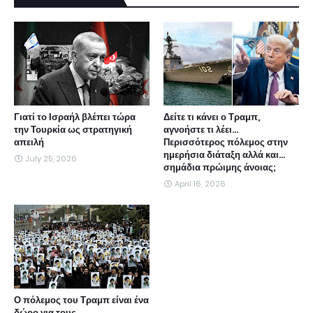
Γιατί το Ισραήλ βλέπει τώρα
Δείτε τι κάνει ο Τραμπ,
την Τουρκία ως στρατηγική
αγνοήστε τι λέει...
απειλή
Περισσότερος πόλεμος στην
ημερήσια διάταξη αλλά και...
July 25, 2026
σημάδια πρώιμης άνοιας;
April 16, 2026
Ο πόλεμος του Τραμπ είναι ένα
δώρο για τους