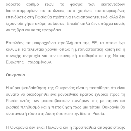
αόριστο αριθμό ετών, το φάσμα των εκατοντάδων
δισεκατομμυρίων σε απώλειες από χαμένες συσσωρευμένες
επενδύσεις στη Ρωσία θα πρέπει να είναι απογοητευτικό, αλλά δεν
έχουν οδηγήσει ακόμη σε λύσεις. Επειδή απλά δεν υπάρχει κανείς
να τις βρει και να τις εφαρμόσει.
Επιπλέον, τα μακροχρόνια προβλήματα της ΕΕ, τα οποία έχει
καλύψει τα τελευταία χρόνια-όπως η μεταναστευτική κρίση και η
συνεχής ανησυχία για την οικονομική σταθερότητα της Νότιας
Ευρώπης – παραμένουν.
Ουκρανία
Η κύρια ψευδαίσθηση της Ουκρανίας είναι η πεποίθηση ότι είναι
δυνατό να οικοδομηθεί ένα μονοεθνικό κράτος εχθρικό προς τη
Ρωσία εντός των μετασοβιετικών συνόρων της με σημαντικό
ρωσικό πληθυσμό και η πεποίθηση πως μια τέτοια Ουκρανία θα
είναι ανεκτή τόσο στη Δύση όσο και στην ίδια τη Ρωσία.
Η Ουκρανία δεν είναι Πολωνία και η προσπάθεια αποφασιστικής