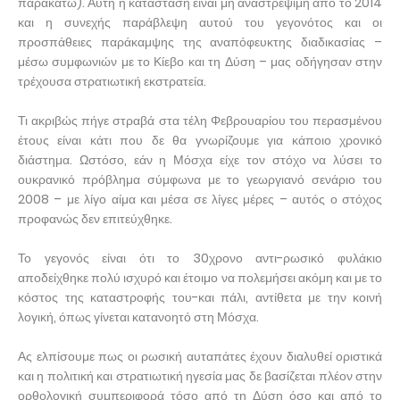
παρακάτω). Αυτή η κατάσταση είναι μη αναστρέψιμη από το 2014
και η συνεχής παράβλεψη αυτού του γεγονότος και οι
προσπάθειες παράκαμψης της αναπόφευκτης διαδικασίας –
μέσω συμφωνιών με το Κίεβο και τη Δύση – μας οδήγησαν στην
τρέχουσα στρατιωτική εκστρατεία.
Τι ακριβώς πήγε στραβά στα τέλη Φεβρουαρίου του περασμένου
έτους είναι κάτι που δε θα γνωρίζουμε για κάποιο χρονικό
διάστημα. Ωστόσο, εάν η Μόσχα είχε τον στόχο να λύσει το
ουκρανικό πρόβλημα σύμφωνα με το γεωργιανό σενάριο του
2008 – με λίγο αίμα και μέσα σε λίγες μέρες – αυτός ο στόχος
προφανώς δεν επιτεύχθηκε.
Το γεγονός είναι ότι το 30χρονο αντι-ρωσικό φυλάκιο
αποδείχθηκε πολύ ισχυρό και έτοιμο να πολεμήσει ακόμη και με το
κόστος της καταστροφής του-και πάλι, αντίθετα με την κοινή
λογική, όπως γίνεται κατανοητό στη Μόσχα.
Ας ελπίσουμε πως οι ρωσική αυταπάτες έχουν διαλυθεί οριστικά
και η πολιτική και στρατιωτική ηγεσία μας δε βασίζεται πλέον στην
ορθολογική συμπεριφορά τόσο από τη Δύση όσο και από το