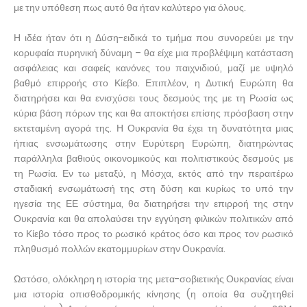
με την υπόθεση πως αυτό θα ήταν καλύτερο για όλους.
Η ιδέα ήταν ότι η Δύση-ειδικά το τμήμα που συνορεύει με την
κορυφαία πυρηνική δύναμη – θα είχε μια προβλέψιμη κατάσταση
ασφάλειας και σαφείς κανόνες του παιχνιδιού, μαζί με υψηλό
βαθμό επιρροής στο Κίεβο. Επιπλέον, η Δυτική Ευρώπη θα
διατηρήσει και θα ενισχύσει τους δεσμούς της με τη Ρωσία ως
κύρια βάση πόρων της και θα αποκτήσει επίσης πρόσβαση στην
εκτεταμένη αγορά της. Η Ουκρανία θα έχει τη δυνατότητα μιας
ήπιας ενσωμάτωσης στην Ευρύτερη Ευρώπη, διατηρώντας
παράλληλα βαθιούς οικονομικούς και πολιτιστικούς δεσμούς με
τη Ρωσία. Εν τω μεταξύ, η Μόσχα, εκτός από την περαιτέρω
σταδιακή ενσωμάτωσή της στη δύση και κυρίως το υπό την
ηγεσία της ΕΕ σύστημα, θα διατηρήσει την επιρροή της στην
Ουκρανία και θα απολαύσει την εγγύηση φιλικών πολιτικών από
το Κίεβο τόσο προς το ρωσικό κράτος όσο και προς τον ρωσικό
πληθυσμό πολλών εκατομμυρίων στην Ουκρανία.
Ωστόσο, ολόκληρη η ιστορία της μετα-σοβιετικής Ουκρανίας είναι
μια ιστορία οπισθοδρομικής κίνησης (η οποία θα συζητηθεί