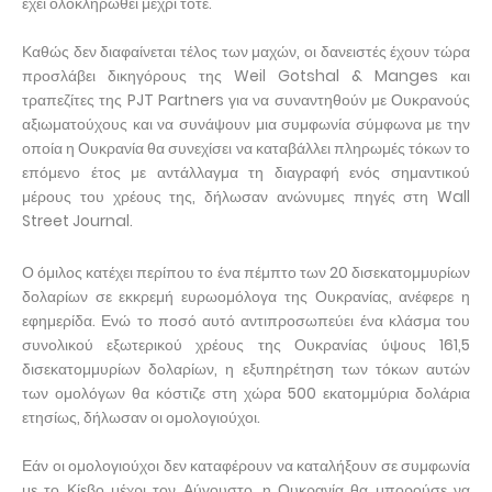
έχει ολοκληρωθεί μέχρι τότε.
Καθώς δεν διαφαίνεται τέλος των μαχών, οι δανειστές έχουν τώρα
προσλάβει δικηγόρους της Weil Gotshal & Manges και
τραπεζίτες της PJT Partners για να συναντηθούν με Ουκρανούς
αξιωματούχους και να συνάψουν μια συμφωνία σύμφωνα με την
οποία η Ουκρανία θα συνεχίσει να καταβάλλει πληρωμές τόκων το
επόμενο έτος με αντάλλαγμα τη διαγραφή ενός σημαντικού
μέρους του χρέους της, δήλωσαν ανώνυμες πηγές στη Wall
Street Journal.
Ο όμιλος κατέχει περίπου το ένα πέμπτο των 20 δισεκατομμυρίων
δολαρίων σε εκκρεμή ευρωομόλογα της Ουκρανίας, ανέφερε η
εφημερίδα. Ενώ το ποσό αυτό αντιπροσωπεύει ένα κλάσμα του
συνολικού εξωτερικού χρέους της Ουκρανίας ύψους 161,5
δισεκατομμυρίων δολαρίων, η εξυπηρέτηση των τόκων αυτών
των ομολόγων θα κόστιζε στη χώρα 500 εκατομμύρια δολάρια
ετησίως, δήλωσαν οι ομολογιούχοι.
Εάν οι ομολογιούχοι δεν καταφέρουν να καταλήξουν σε συμφωνία
με το Κίεβο μέχρι τον Αύγουστο, η Ουκρανία θα μπορούσε να