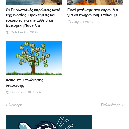
Οι Ευρωπαϊκές κυρώσεις κατά
Γιατί μπήκαμε στο ευρώ; Μα
της Ρωσίας: Προκλήσεις και
για να πληρώνουμε τόκους!
ευκαιρίες για την Ελληνική
July 28, 2025
Εμπορική Ναυτιλία
October 02, 2025
Bailout: Η πλάνη της
διάσωσης
December 31, 2024
Νεότερη
Παλαιότερη