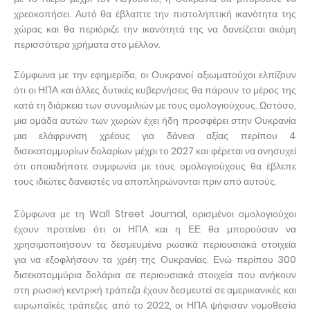
χρεοκοπήσει. Αυτό θα έβλαπτε την πιστοληπτική ικανότητα της
χώρας και θα περιόριζε την ικανότητά της να δανείζεται ακόμη
περισσότερα χρήματα στο μέλλον.
Σύμφωνα με την εφημερίδα, οι Ουκρανοί αξιωματούχοι ελπίζουν
ότι οι ΗΠΑ και άλλες δυτικές κυβερνήσεις θα πάρουν το μέρος της
κατά τη διάρκεια των συνομιλιών με τους ομολογιούχους. Ωστόσο,
μια ομάδα αυτών των χωρών έχει ήδη προσφέρει στην Ουκρανία
μια ελάφρυνση χρέους για δάνεια αξίας περίπου 4
δισεκατομμυρίων δολαρίων μέχρι το 2027 και φέρεται να ανησυχεί
ότι οποιαδήποτε συμφωνία με τους ομολογιούχους θα έβλεπε
τους ιδιώτες δανειστές να αποπληρώνονται πριν από αυτούς.
Σύμφωνα με τη Wall Street Journal, ορισμένοι ομολογιούχοι
έχουν προτείνει ότι οι ΗΠΑ και η ΕΕ θα μπορούσαν να
χρησιμοποιήσουν τα δεσμευμένα ρωσικά περιουσιακά στοιχεία
για να εξοφλήσουν τα χρέη της Ουκρανίας. Ενώ περίπου 300
δισεκατομμύρια δολάρια σε περιουσιακά στοιχεία που ανήκουν
στη ρωσική κεντρική τράπεζα έχουν δεσμευτεί σε αμερικανικές και
ευρωπαϊκές τράπεζες από το 2022, οι ΗΠΑ ψήφισαν νομοθεσία