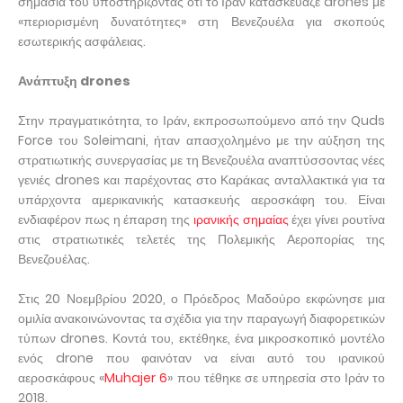
σημασία του υποστηρίζοντας ότι το Ιράν κατασκεύαζε drones με
«περιορισμένη δυνατότητες» στη Βενεζουέλα για σκοπούς
εσωτερικής ασφάλειας.
Ανάπτυξη drones
Στην πραγματικότητα, το Ιράν, εκπροσωπούμενο από την Quds
Force του Soleimani, ήταν απασχολημένο με την αύξηση της
στρατιωτικής συνεργασίας με τη Βενεζουέλα αναπτύσσοντας νέες
γενιές drones και παρέχοντας στο Καράκας ανταλλακτικά για τα
υπάρχοντα αμερικανικής κατασκευής αεροσκάφη του. Είναι
ενδιαφέρον πως η έπαρση της
ιρανικής σημαίας
έχει γίνει ρουτίνα
στις στρατιωτικές τελετές της Πολεμικής Αεροπορίας της
Βενεζουέλας.
Στις 20 Νοεμβρίου 2020, ο Πρόεδρος Μαδούρο εκφώνησε μια
ομιλία ανακοινώνοντας τα σχέδια για την παραγωγή διαφορετικών
τύπων drones. Κοντά του, εκτέθηκε, ένα μικροσκοπικό μοντέλο
ενός drone που φαινόταν να είναι αυτό του ιρανικού
αεροσκάφους «
Muhajer 6
» που τέθηκε σε υπηρεσία στο Ιράν το
2018.