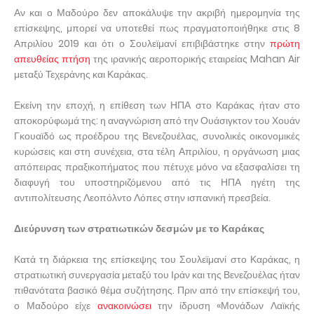
Αν και ο Μαδούρο δεν αποκάλυψε την ακριβή ημερομηνία της
επίσκεψης, μπορεί να υποτεθεί πως πραγματοποιήθηκε στις 8
Απριλίου 2019 και ότι ο Σουλεϊμανί επιβιβάστηκε στην
πρώτη
απευθείας πτήση
της ιρανικής αεροπορικής εταιρείας Mahan Air
μεταξύ Τεχεράνης και Καράκας.
Εκείνη την εποχή, η επίθεση των ΗΠΑ στο Καράκας ήταν στο
αποκορύφωμά της: η αναγνώριση από την Ουάσιγκτον του Χουάν
Γκουαϊδό ως προέδρου της Βενεζουέλας, συνολικές οικονομικές
κυρώσεις και στη συνέχεια, στα τέλη Απριλίου, η οργάνωση μιας
απόπειρας πραξικοπήματος που πέτυχε μόνο να εξασφαλίσει τη
διαφυγή του υποστηριζόμενου από τις ΗΠΑ ηγέτη της
αντιπολίτευσης Λεοπόλντο Λόπες στην ισπανική πρεσβεία.
Διεύρυνση των στρατιωτικών δεσμών με το Καράκας
Κατά τη διάρκεια της επίσκεψης του Σουλεϊμανί στο Καράκας, η
στρατιωτική συνεργασία μεταξύ του Ιράν και της Βενεζουέλας ήταν
πιθανότατα βασικό θέμα συζήτησης. Πριν από την επίσκεψή του,
ο Μαδούρο είχε
ανακοινώσει
την ίδρυση «Μονάδων Λαϊκής