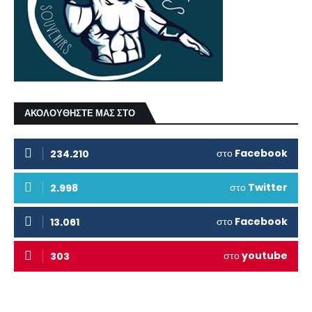
ΑΚΟΛΟΥΘΗΣΤΕ ΜΑΣ ΣΤΟ
στο
Facebook
234.210
στο
Twitter
2.998
στο
Facebook
13.061
στο
youtube
303