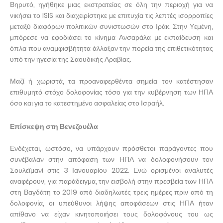
Βηρυτό, ηγήθηκε μιας εκστρατείας σε όλη την περιοχή για να
νικήσει το ISIS και διαχειρίστηκε με επιτυχία τις λεπτές ισορροπίες
μεταξύ διαφόρων πολιτικών συνιστωσών στο Ιράκ. Στην Υεμένη,
μπόρεσε να εφοδιάσει το κίνημα Ανσαράλα με εκπαίδευση και
όπλα που αναμφισβήτητα άλλαξαν την πορεία της επιθετικότητας
υπό την ηγεσία της Σαουδικής Αραβίας.
Μαζί ή χωριστά, τα προαναφερθέντα σημεία τον κατέστησαν
επιθυμητό στόχο δολοφονίας τόσο για την κυβέρνηση των ΗΠΑ
όσο και για το κατεστημένο ασφαλείας στο Ισραήλ.
Επίσκεψη στη Βενεζουέλα
Ενδέχεται, ωστόσο, να υπάρχουν πρόσθετοι παράγοντες που
συνέβαλαν στην απόφαση των ΗΠΑ να δολοφονήσουν τον
Σουλεϊμανί στις 3 Ιανουαρίου 2022. Ενώ ορισμένοι αναλυτές
αναφέρουν, για παράδειγμα, την εισβολή στην πρεσβεία των ΗΠΑ
στη Βαγδάτη το 2019 από διαδηλωτές τρεις ημέρες πριν από τη
δολοφονία, οι υπεύθυνοι λήψης αποφάσεων στις ΗΠΑ ήταν
απίθανο να είχαν κινητοποιήσει τους δολοφόνους του ως