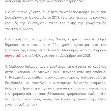
αντίδραση σε αυτό το σχετικά καλοήθες περιστατικό.
Πιο σημαντικό γι' αυτούς θα ήταν το απροειδοποίητο ταξίδι του
Σουλεϊμανί στη Βενεζουέλα το 2019, το οποίο πέρασε τις κόκκινες
γραμμές της Ουάσιγκτον εντός της δικής της γεωγραφικής
σφαίρας επιρροής.
Η επίσκεψή του στη χώρα της Νότιας Αμερικής αποκαλύφθηκε
δημόσια περισσότερο από δύο χρόνια αργότερα από τον
Πρόεδρο της Βενεζουέλας Νικολάς Μαδούρο, κατά τη διάρκεια
συνέντευξης
στο Al-Mayadeen το Δεκέμβριο του 2021.
Ο Μαδούρο δήλωσε πως ο Σουλεϊμανί επισκέφτηκε το Καράκας
μεταξύ Μαρτίου και Απριλίου 2019, περίοδο κατά την οποία οι
ΗΠΑ εξαπέλυσαν επίθεση στον κυβερνοχώρο και δολιοφθορά στη
Βενεζουέλα, με αποτέλεσμα εκτεταμένες διακοπές ρεύματος.
Δόξασε τον Ιρανό στρατηγό ως στρατιωτικό ήρωα που «πολέμησε
την τρομοκρατία και τους βάναυσους τρομοκράτες εγκληματίες
που επιτέθηκαν στους λαούς του Άξονα της αντίστασης. Ήταν
γενναίος άνθρωπος».