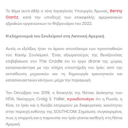
Το θέμα αυτό έθιξε ο τότε Ισραηλινός Υπουργός Άμυνας,
Benny
Gantz
, κατά την υποδοχή των επικεφαλής αμερικανικών
εβραϊκών οργανώσεων το Φεβρουάριο του 2022.
Η κληρονομιά του Σουλεϊμανί στη Λατινική Αμερική
Αυτές οι εξελίξεις ήταν το άμεσο αποτέλεσμα των προσπαθειών
του Κασέμ Σουλεϊμανί. Ένας αξιωματούχος της Βενεζουέλας
επιβεβαίωσε στο The Cradle ότι το έργο drone της χώρας
κατασκευάστηκε με την πλήρη υποστήριξη του Ιράν: από την
εκπαίδευση μηχανικών και τη δημιουργία ερευνητικών και
κατασκευαστικών κέντρων, μέχρι την παραγωγή.
Τον Οκτώβριο του 2019, ο διοικητής της Νότιας Διοίκησης των
ΗΠΑ, Ναύαρχος Craig S. Faller,
προειδοποίησε
ότι η Ρωσία, η
Κίνα, το Ιράν και η Κούβα επιχειρούν με διαφορετικές ικανότητες
στην περιοχή ευθύνης της SOUTHCOM. Σημείωσε, συγκεκριμένα,
πως η επιρροή και η παρουσία του Ιράν γίνεται αισθητή στη Νότια
Αμερική.