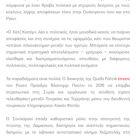
σύμφωνα με έναν Άραβα πολιτικό με ισχυρούς δεσμούς με τους
κύκλους λήψης αποφάσεων τόσο στην Ουάσιγκτον όσο και στο
Ριάντ.
«Ο Χατζ Κασέμ», λέει ο πολιτικός, ήταν μοναδικά ικανός να παίρνει
αποφάσεις και στη συνέχεια να τις εφαρμόζει, κάτι που θεωρείται
«σπάνιο πλεονέκτημα» μεταξύ των ηγετών. Μπόρεσε να επιτύχει
σημαντικά στρατηγικά αποτελέσματα – γρήγορα – κινούμενος
ελεύθερα και διαπραγματευόμενος απευθείας με διάφορους
πολιτικούς, πολιτοφυλακές και πολιτικά κινήματα.
Τα παραδείγματα είναι πολλά: Ο διοικητής της Quds Force
έπεισε
τον Ρώσο Πρόεδρο Βλαντιμίρ Πούτιν το 2015 να επέμβει
στρατιωτικά στη Συρία και οργάνωσε τη σύνθετη σχέση
«ελευθερίας» μεταξύ Τουρκίας και Τεχεράνης μέσω του διευθυντή
τουρκικών πληροφοριών Χακάν Φιντάν.
Ο Σουλεϊμανί έπαιξε καθοριστικό ρόλο στην αποτροπή της
πτώσης της Δαμασκού, διατήρησε και ανέπτυξε σημαντικούς
δεσμούς με το λιβανικό αντιστασιακό κίνημα Χεζμπολάχ στη