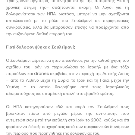
Τρία χρόνια αργότερα, τα κίνητρα αυτής της απόφασης –και η
χρονική στιγμή της– συζητούνται ακόμη. Οι λόγοι για τη
δολοφονία-σοκ των ΗΠΑ, ωστόσο, μπορεί να μην σχετίζονται
αποκλειστικά με το ρόλο του Σουλεϊμανί σε περιφερειακές
συγκρούσεις, αλλά θα μπορούσαν επίσης να προέρχονται από
την αυξανόμενη διεθνή επιρροή του.
Γιατί δολοφονήθηκε ο Σουλεϊμανί;
Ο Σουλεϊμανί φέρεται να ήταν υπεύθυνος για την καθοδήγηση του
σχεδίου του Ιράν να περικυκλώσει το Ισραήλ με ένα τόξο
πυραύλων και drones ακριβείας στην περιοχή της Δυτικής Ασίας
– από το Λίβανο μέχρι τη Συρία, το Ιράκ και τη Γάζα, μέχρι την
Υεμένη – το οποίο θεωρήθηκε από τους Ισραηλινούς
αξιωματούχους ως υπαρξιακή απειλή στο εβραϊκό κράτος.
Οι ΗΠΑ κατηγορούσαν εδώ και καιρό τον Σουλεϊμανί πως
βρισκόταν πίσω από μεγάλο μέρος της αντίστασης που
αντιμετώπισαν μετά την εισβολή στο Ιράκ το 2003, καθώς και ότι
φερόταν να διέταξε επιχειρήσεις κατά των αμερικανικών δυνάμεων
την περίοδο που προηγήθηκε της δολοφονίας του.