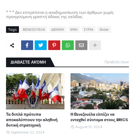
* * * Δεν επιτρέπεται η αναδημοσίευση των άρθρων χωρίς
προηγούμενη γραπτή άδειας της σελίδας
Tags
ΒΕΝΕΖΟΥΕΛΑ
ΔΙΕΘΝΗ
ΙΡΑΝ
ΣΥΡΙΑ
Slider
ΔΙΑΒΑΣΤΕ ΑΚΌΜΗ
Προβολή όλων
Τα διπλά πρότυπα
Η Βενεζουέλα ελπίζει να
αποκαλύπτουν την αληθινή
ενταχθεί σύντομα στους BRICS
δυτική στρατηγική
August 10, 2024
September 22, 2024