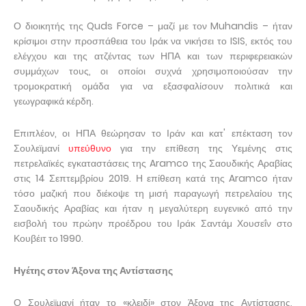
Ο διοικητής της Quds Force – μαζί με τον Muhandis – ήταν
κρίσιμοι στην προσπάθεια του Ιράκ να νικήσει το ISIS, εκτός του
ελέγχου και της ατζέντας των ΗΠΑ και των περιφερειακών
συμμάχων τους, οι οποίοι συχνά χρησιμοποιούσαν την
τρομοκρατική ομάδα για να εξασφαλίσουν πολιτικά και
γεωγραφικά κέρδη.
Επιπλέον, οι ΗΠΑ θεώρησαν το Ιράν και κατ' επέκταση τον
Σουλεϊμανί
υπεύθυνο
για την επίθεση της Υεμένης στις
πετρελαϊκές εγκαταστάσεις της Aramco της Σαουδικής Αραβίας
στις 14 Σεπτεμβρίου 2019. Η επίθεση κατά της Aramco ήταν
τόσο μαζική που διέκοψε τη μισή παραγωγή πετρελαίου της
Σαουδικής Αραβίας και ήταν η μεγαλύτερη ευγενικό από την
εισβολή του πρώην προέδρου του Ιράκ Σαντάμ Χουσεΐν στο
Κουβέιτ το 1990.
Ηγέτης στον Άξονα της Αντίστασης
Ο Σουλεϊμανί ήταν το «κλειδί» στον Άξονα της Αντίστασης,