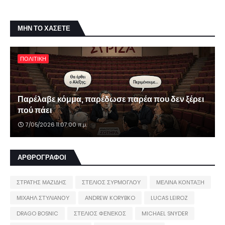
ΜΗΝ ΤΟ ΧΑΣΕΤΕ
ΠΟΛΙΤΙΚΗ
Παρέλαβε κόμμα, παρέδωσε παρέα που δεν ξέρει
πού πάει
7/05/2026 11:07:00 π.μ.
ΑΡΘΡΟΓΡΑΦΟΙ
ΣΤΡΑΤΗΣ ΜΑΖΙΔΗΣ
ΣΤΕΛΙΟΣ ΣΥΡΜΟΓΛΟΥ
ΜΕΛΙΝΑ ΚΟΝΤΑΞΗ
ΜΙΧΑΗΛ ΣΤΥΛΙΑΝΟΥ
ANDREW KORYBKO
LUCAS LEIROZ
DRAGO BOSNIC
ΣΤΕΛΙΟΣ ΦΕΝΕΚΟΣ
MICHAEL SNYDER