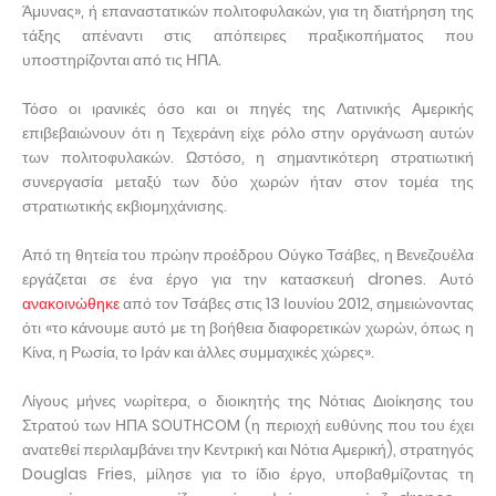
Άμυνας», ή επαναστατικών πολιτοφυλακών, για τη διατήρηση της
τάξης απέναντι στις απόπειρες πραξικοπήματος που
υποστηρίζονται από τις ΗΠΑ.
Τόσο οι ιρανικές όσο και οι πηγές της Λατινικής Αμερικής
επιβεβαιώνουν ότι η Τεχεράνη είχε ρόλο στην οργάνωση αυτών
των πολιτοφυλακών. Ωστόσο, η σημαντικότερη στρατιωτική
συνεργασία μεταξύ των δύο χωρών ήταν στον τομέα της
στρατιωτικής εκβιομηχάνισης.
Από τη θητεία του πρώην προέδρου Ούγκο Τσάβες, η Βενεζουέλα
εργάζεται σε ένα έργο για την κατασκευή drones. Αυτό
ανακοινώθηκε
από τον Τσάβες στις 13 Ιουνίου 2012, σημειώνοντας
ότι «το κάνουμε αυτό με τη βοήθεια διαφορετικών χωρών, όπως η
Κίνα, η Ρωσία, το Ιράν και άλλες συμμαχικές χώρες».
Λίγους μήνες νωρίτερα, ο διοικητής της Νότιας Διοίκησης του
Στρατού των ΗΠΑ SOUTHCOM (η περιοχή ευθύνης που του έχει
ανατεθεί περιλαμβάνει την Κεντρική και Νότια Αμερική), στρατηγός
Douglas Fries, μίλησε για το ίδιο έργο, υποβαθμίζοντας τη