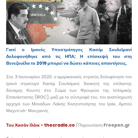
Γιατί ο Ιρανός Υποστράτηγος Κασέμ Σουλεϊμανί
δολοφονήθηκε από τις ΗΠΑ; Η επίσκεψή του στη
Βενεζουέλα το 2019 μπορεί να δώσει κάποιες απαντήσεις.
Στις 3 Ιανουαρίου 2020, ο αμερικανικός στρατός δολοφόνησε τον
Ιρανό στρατηγό Κασέμ Σουλεϊμανί, διοικητή της επίλεκτης
δύναμης Κουντς στο Σώμα των Φρουρών της Ισλαμικής
Επανάστασης (IRGC), μαζί με το σύντροφό του, τον αναπληρωτή
αρχηγό των Μονάδων Λαϊκής Κινητοποίησης του Ιράκ, Αμπού
Μαχντί αλ- Μουχαντίς.
Του Χασάν Ιλάικ - thecradle.co
/ Παρουσίαση
Freepen.gr