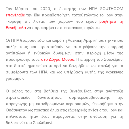
Τον Μάρτιο του 2020, ο διοικητής των ΗΠΑ SOUTHCOM
επανέλαβε
την ίδια προειδοποίηση, τοποθετώντας το Ιράν στην
«κορυφή της λίστας των χωρών» που έχουν
βοηθήσει τη
Βενεζουέλα
να παρακάμψει τις αμερικανικές κυρώσεις.
Οι ΗΠΑ θεωρούν εδώ και καιρό τη Λατινική Αμερική ως την «πίσω
αυλή» τους και προσπαθούν να αποτρέψουν την επιρροή
αντίπαλων ή εχθρικών δυνάμεων στην περιοχή μέσω της
προσήλωσής τους
στο Δόγμα Μονρό
. Η επιρροή του Σουλεϊμανί
στο δυτικό ημισφαίριο μπορεί να θεωρήθηκε ως απειλή για τα
συμφέροντα των ΗΠΑ και ως υπέρβαση αυτής της «κόκκινης
γραμμής».
Ο ρόλος του στη βοήθεια της Βενεζουέλας στην ανάπτυξη
στρατιωτικών δυνατοτήτων, συμπεριλαμβανομένης της
παραγωγής μη επανδρωμένων αεροσκαφών, θεωρήθηκε στην
Ουάσιγκτον ως ποιοτικό άλμα στις εξωτερικές σχέσεις του Ιράν και
πιθανότατα ήταν ένας παράγοντας στην απόφαση για τη
δολοφονία του Σουλεϊμανί.