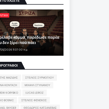
Ν ΤΟ ΧΑΣΕΤΕ
ΛΙΤΙΚΗ
ρέλαβε κόμμα, παρέδωσε παρέα
 δεν ξέρει πού πάει
/05/2026 11:07:00 π.μ.
ΘΡΟΓΡΑΦΟΙ
ΑΤΗΣ ΜΑΖΙΔΗΣ
ΣΤΕΛΙΟΣ ΣΥΡΜΟΓΛΟΥ
ΙΝΑ ΚΟΝΤΑΞΗ
ΜΙΧΑΗΛ ΣΤΥΛΙΑΝΟΥ
REW KORYBKO
LUCAS LEIROZ
GO BOSNIC
ΣΤΕΛΙΟΣ ΦΕΝΕΚΟΣ
HAEL SNYDER
ΘΕΟΔΩΡΟΣ ΚΑΤΣΑΝΕΒΑΣ