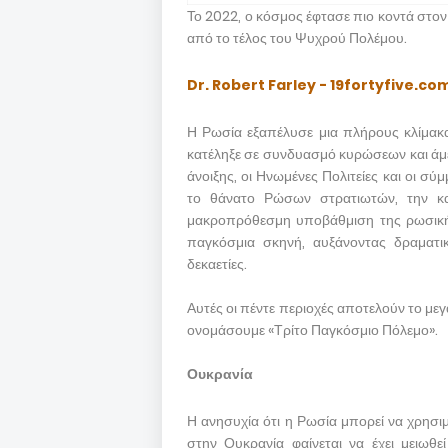
Το 2022, ο κόσμος έφτασε πιο κοντά στο
από το τέλος του Ψυχρού Πολέμου.
Dr. Robert Farley - 19fortyfive.co
Η Ρωσία εξαπέλυσε μια πλήρους κλίμακ
κατέληξε σε συνδυασμό κυρώσεων και άμε
άνοιξης, οι Ηνωμένες Πολιτείες και οι σ
το θάνατο Ρώσων στρατιωτών, την κα
μακροπρόθεσμη υποβάθμιση της ρωσικής 
παγκόσμια σκηνή, αυξάνοντας δραματι
δεκαετίες.
Αυτές οι πέντε περιοχές αποτελούν το με
ονομάσουμε «Τρίτο Παγκόσμιο Πόλεμο».
Ουκρανία
Η ανησυχία ότι η Ρωσία μπορεί να χρησι
στην Ουκρανία φαίνεται να έχει μειωθε