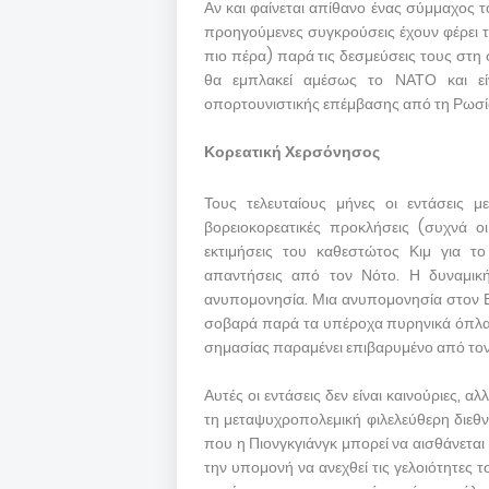
Αν και φαίνεται απίθανο ένας σύμμαχος 
προηγούμενες συγκρούσεις έχουν φέρει τι
πιο πέρα) παρά τις δεσμεύσεις τους στη
θα εμπλακεί αμέσως το ΝΑΤΟ και εί
οπορτουνιστικής επέμβασης από τη Ρωσ
Κορεατική Χερσόνησος
Τους τελευταίους μήνες οι εντάσεις μ
βορειοκορεατικές προκλήσεις (συχνά οι
εκτιμήσεις του καθεστώτος Κιμ για το
απαντήσεις από τον Νότο. Η δυναμική
ανυπομονησία. Μια ανυπομονησία στον Βο
σοβαρά παρά τα υπέροχα πυρηνικά όπλα 
σημασίας παραμένει επιβαρυμένο από τον
Αυτές οι εντάσεις δεν είναι καινούριες, 
τη μεταψυχροπολεμική φιλελεύθερη διεθνή 
που η Πιονγκγιάνγκ μπορεί να αισθάνεται ό
την υπομονή να ανεχθεί τις γελοιότητες 