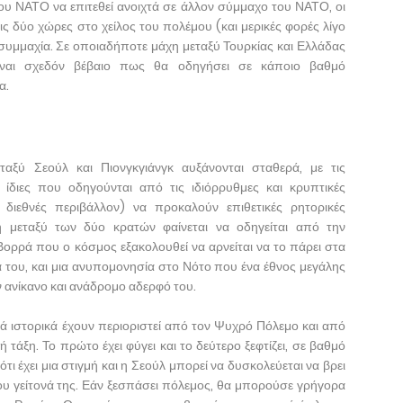
του ΝΑΤΟ να επιτεθεί ανοιχτά σε άλλον σύμμαχο του ΝΑΤΟ, οι
ς δύο χώρες στο χείλος του πολέμου (και μερικές φορές λίγο
 συμμαχία. Σε οποιαδήποτε μάχη μεταξύ Τουρκίας και Ελλάδας
ναι σχεδόν βέβαιο πως θα οδηγήσει σε κάποιο βαθμό
ία.
εταξύ Σεούλ και Πιονγκγιάνγκ αυξάνονται σταθερά, με τις
 ίδιες που οδηγούνται από τις ιδιόρρυθμες και κρυπτικές
 διεθνές περιβάλλον) να προκαλούν επιθετικές ρητορικές
 μεταξύ των δύο κρατών φαίνεται να οδηγείται από την
ρρά που ο κόσμος εξακολουθεί να αρνείται να το πάρει στα
του, και μια ανυπομονησία στο Νότο που ένα έθνος μεγάλης
 ανίκανο και ανάδρομο αδερφό του.
αλλά ιστορικά έχουν περιοριστεί από τον Ψυχρό Πόλεμο και από
τάξη. Το πρώτο έχει φύγει και το δεύτερο ξεφτίζει, σε βαθμό
τι έχει μια στιγμή και η Σεούλ μπορεί να δυσκολεύεται να βρει
του γείτονά της. Εάν ξεσπάσει πόλεμος, θα μπορούσε γρήγορα