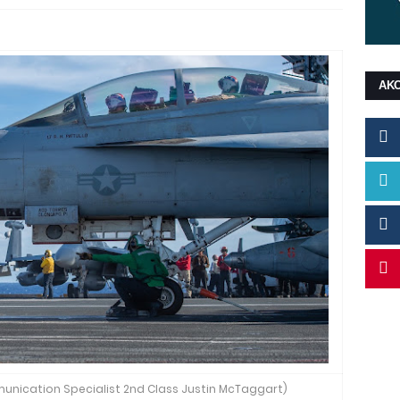
ΑΚ
unication Specialist 2nd Class Justin McTaggart)