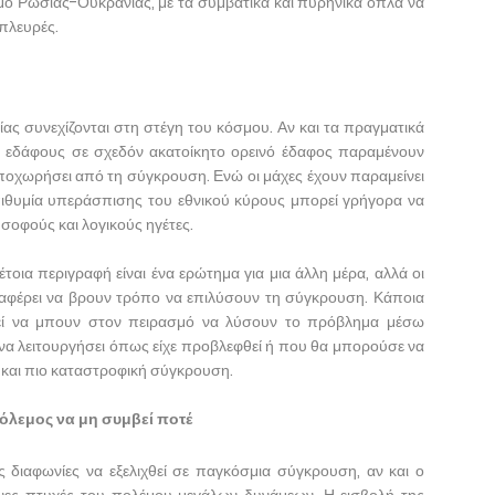
εμο Ρωσίας-Ουκρανίας, με τα συμβατικά και πυρηνικά όπλα να
 πλευρές.
ίας συνεχίζονται στη στέγη του κόσμου. Αν και τα πραγματικά
α εδάφους σε σχεδόν ακατοίκητο ορεινό έδαφος παραμένουν
 υποχωρήσει από τη σύγκρουση. Ενώ οι μάχες έχουν παραμείνει
επιθυμία υπεράσπισης του εθνικού κύρους μπορεί γρήγορα να
 σοφούς και λογικούς ηγέτες.
τέτοια περιγραφή είναι ένα ερώτημα για μια άλλη μέρα, αλλά οι
ταφέρει να βρουν τρόπο να επιλύσουν τη σύγκρουση. Κάποια
μπορεί να μπουν στον πειρασμό να λύσουν το πρόβλημα μέσω
α λειτουργήσει όπως είχε προβλεφθεί ή που θα μπορούσε να
η και πιο καταστροφική σύγκρουση.
όλεμος να μη συμβεί ποτέ
 διαφωνίες να εξελιχθεί σε παγκόσμια σύγκρουση, αν και ο