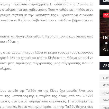
ΜΗ
μάκωση παραμένει ανησυχητική. Η αδυναμία της Ρωσίας να
ην σταθερότητα της κυβέρνησης Πούτιν, ωθώντας τη Μόσχα να
ησυχίες σχετικά με την ικανότητα της Ουκρανίας να συνεχίσει
ΠΟ
γκάσει το Κίεβο να λάβει δικά του επικίνδυνα βήματα για να
αμένει απίθανη αλλά πιθανή. Η χρήση πυρηνικών όπλων από
Πα
λου αδύνατη.
που
7
ης στην Ευρώπη έχουν λάβει τα μέτρα τους με τους κινδύνους
ρατά όλα τα χαρτιά και είτε το Κίεβο είτε η Μόσχα μπορεί να
νδυνο μιας ευρύτερης σύγκρουσης, μιας σύγκρουσης που θα
ΑΡ
Πόλεμος.
ΣΤΡ
ΜΕΛ
ου μεταξύ της Ταϊβάν και της Κίνας έχει μειωθεί λίγο τους
AND
γω της καταστροφικής εμπειρίας της Κίνας από τον Covid.
DRA
εντάσεις στα στενά παραμένουν σημαντικές. Η προθυμία της
 ρητορικές θέσεις για την υπεράσπιση της Ταϊβάν δείχνει πως
MIC