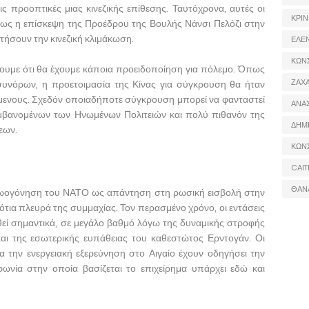
ς προοπτικές μιας κινεζικής επίθεσης. Ταυτόχρονα, αυτές οι
ΚΡΙΝ
πως η επίσκεψη της Προέδρου της Βουλής Νάνσι Πελόζι στην
τήσουν την κινεζική κλιμάκωση.
ΕΛΕ
ΚΩΝ
ουμε ότι θα έχουμε κάποια προειδοποίηση για πόλεμο. Όπως
ΖΑΧΑ
συνόρων, η προετοιμασία της Κίνας για σύγκρουση θα ήταν
μενους. Σχεδόν οποιαδήποτε σύγκρουση μπορεί να φανταστεί
ΑΝΑ
αμβανομένων των Ηνωμένων Πολιτειών και πολύ πιθανόν της
ΔΗΜ
εων.
ΚΩΝ
CAIT
ΘΑΝ
αζωογόνηση του ΝΑΤΟ ως απάντηση στη ρωσική εισβολή στην
ότια πλευρά της συμμαχίας. Τον περασμένο χρόνο, οι εντάσεις
θεί σημαντικά, σε μεγάλο βαθμό λόγω της δυναμικής στροφής
και της εσωτερικής ευπάθειας του καθεστώτος Ερντογάν. Οι
α την ενεργειακή εξερεύνηση στο Αιγαίο έχουν οδηγήσει την
φωνία στην οποία βασίζεται το επιχείρημα υπάρχει εδώ και