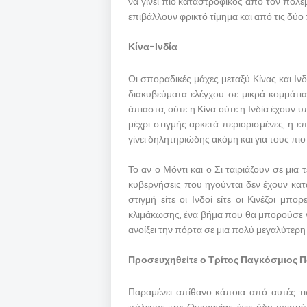
να γίνει πιο καταστροφικός από τον πόλ
επιβάλλουν φρικτό τίμημα και από τις δύο
Κίνα-Ινδία
Οι σποραδικές μάχες μεταξύ Κίνας και Ινδ
διακυβεύματα ελέγχου σε μικρά κομμάτι
άπιαστα, ούτε η Κίνα ούτε η Ινδία έχουν
μέχρι στιγμής αρκετά περιορισμένες, η 
γίνει δηλητηριώδης ακόμη και για τους πιο
Το αν ο Μόντι και ο Σι ταιριάζουν σε μια 
κυβερνήσεις που ηγούνται δεν έχουν κα
στιγμή είτε οι Ινδοί είτε οι Κινέζοι 
κλιμάκωσης, ένα βήμα που θα μπορούσε ν
ανοίξει την πόρτα σε μια πολύ μεγαλύτερ
Προσευχηθείτε ο Τρίτος Παγκόσμιος Π
Παραμένει απίθανο κάποια από αυτές τις