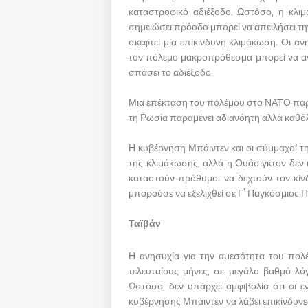
καταστροφικό αδιέξοδο. Ωστόσο, η κλι
σημειώσει πρόοδο μπορεί να απειλήσει τ
σκεφτεί μια επικίνδυνη κλιμάκωση. Οι αν
τον πόλεμο μακροπρόθεσμα μπορεί να ανα
σπάσει το αδιέξοδο.
Μια επέκταση του πολέμου στο ΝΑΤΟ παρ
τη Ρωσία παραμένει αδιανόητη αλλά καθό
Η κυβέρνηση Μπάιντεν και οι σύμμαχοί τ
της κλιμάκωσης, αλλά η Ουάσιγκτον δεν κ
καταστούν πρόθυμοι να δεχτούν τον κί
μπορούσε να εξελιχθεί σε Γ' Παγκόσμιος 
Ταϊβάν
Η ανησυχία για την αμεσότητα του πολέμ
τελευταίους μήνες, σε μεγάλο βαθμό λό
Ωστόσο, δεν υπάρχει αμφιβολία ότι οι 
κυβέρνησης Μπάιντεν να λάβει επικίνδυνες