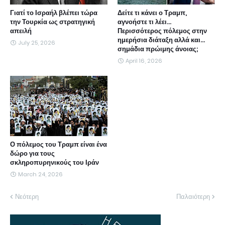
Γιατί το Ισραήλ βλέπει τώρα
Δείτε τι κάνει ο Τραμπ,
την Τουρκία ως στρατηγική
αγνοήστε τι λέει...
απειλή
Περισσότερος πόλεμος στην
ημερήσια διάταξη αλλά και...
July 25, 2026
σημάδια πρώιμης άνοιας;
April 16, 2026
Ο πόλεμος του Τραμπ είναι ένα
δώρο για τους
σκληροπυρηνικούς του Ιράν
March 24, 2026
Νεότερη
Παλαιότερη