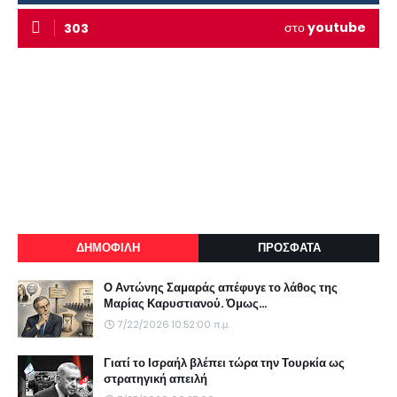
στο
youtube
303
ΔΗΜΟΦΙΛΗ
ΠΡΟΣΦΑΤΑ
Ο Αντώνης Σαμαράς απέφυγε το λάθος της
Μαρίας Καρυστιανού. Όμως...
7/22/2026 10:52:00 π.μ.
Γιατί το Ισραήλ βλέπει τώρα την Τουρκία ως
στρατηγική απειλή