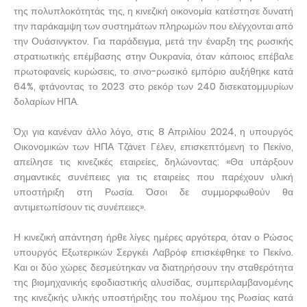
της πολυπλοκότητάς της, η κινεζική οικονομία κατέστησε δυνατή
την παράκαμψη των συστημάτων πληρωμών που ελέγχονται από
την Ουάσινγκτον. Για παράδειγμα, μετά την έναρξη της ρωσικής
στρατιωτικής επέμβασης στην Ουκρανία, όταν κάποιος επέβαλε
πρωτοφανείς κυρώσεις, το σινο-ρωσικό εμπόριο αυξήθηκε κατά
64%, φτάνοντας το 2023 στο ρεκόρ των 240 δισεκατομμυρίων
δολαρίων ΗΠΑ.
Όχι για κανέναν άλλο λόγο, στις 8 Απριλίου 2024, η υπουργός
Οικονομικών των ΗΠΑ Τζάνετ Γέλεν, επισκεπτόμενη το Πεκίνο,
απείλησε τις κινεζικές εταιρείες, δηλώνοντας: «Θα υπάρξουν
σημαντικές συνέπειες για τις εταιρείες που παρέχουν υλική
υποστήριξη στη Ρωσία. Όσοι δε συμμορφωθούν θα
αντιμετωπίσουν τις συνέπειες».
Η κινεζική απάντηση ήρθε λίγες ημέρες αργότερα, όταν ο Ρώσος
υπουργός Εξωτερικών Σεργκέι Λαβρόφ επισκέφθηκε το Πεκίνο.
Και οι δύο χώρες δεσμεύτηκαν να διατηρήσουν την σταθερότητα
της βιομηχανικής εφοδιαστικής αλυσίδας, συμπεριλαμβανομένης
της κινεζικής υλικής υποστήριξης του πολέμου της Ρωσίας κατά