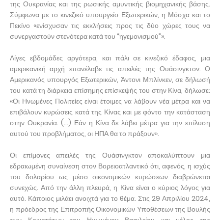
της Ουκρανίας και της ρωσικής αμυντικής βιομηχανικής βάσης.
Σύμφωνα με το κινεζικό υπουργείο Εξωτερικών, η Μόσχα και το
Πεκίνο «ενίσχυσαν τις εκκλήσεις προς τις δύο χώρες τους να
συνεργαστούν στενότερα κατά του “ηγεμονισμού”».
Λίγες εβδομάδες αργότερα, και πάλι σε κινεζικό έδαφος, μια
αμερικανική αρχή επανέλαβε τις απειλές της Ουάσινγκτον. Ο
Αμερικανός υπουργός Εξωτερικών, Άντονι Μπλίνκεν, σε δήλωσή
του κατά τη διάρκεια επίσημης επίσκεψής του στην Κίνα, δήλωσε:
«Οι Ηνωμένες Πολιτείες είναι έτοιμες να λάβουν νέα μέτρα και να
επιβάλουν κυρώσεις κατά της Κίνας και με φόντο την κατάσταση
στην Ουκρανία. (...) Εάν η Κίνα δε λάβει μέτρα για την επίλυση
αυτού του προβλήματος, οι ΗΠΑ θα το πράξουν».
Οι επίμονες απειλές της Ουάσινγκτον αποκαλύπτουν μια
εδραιωμένη συναίνεση στον Βορειοατλαντικό ότι, αφενός, η ισχύς
του δολαρίου ως μέσο οικονομικών κυρώσεων διαβρώνεται
συνεχώς. Από την άλλη πλευρά, η Κίνα είναι ο κύριος λόγος για
αυτό. Κάποιος μιλάει ανοιχτά για το θέμα. Στις 29 Απριλίου 2024,
η πρόεδρος της Επιτροπής Οικονομικών Υποθέσεων της Βουλής