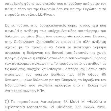
υπαρξιακής φύσης των απειλών που απορρέουν από αυτόν τον
πόλεμο τόσο για την Ουκρανία όσο και για την Ευρώπη, αυτό
επηρεάζει τις σχέσεις ΕΕ-Κίνας».
Ως εκ τούτου, στις βορειοατλαντικές δομές ισχύος έχει ήδη
παγιωθεί η αντίληψη πως υπάρχει ένα είδος «υποτίμησης» του
δολαρίου ως μέσο βίας μέσω οικονομικών κυρώσεων. Ωστόσο,
στην Ουάσινγκτον εξακολουθεί να επικρατεί μια άλλη αντίληψη
σχετικά με το προνόμιο να διοικεί το παγκόσμιο νόμισμα
αναφοράς: η διεύρυνση της δυνατότητας δαπανών της χωρίς
προφανή όρια και η επιβολή στον κόσμο του οικονομικού βάρους
των παγκόσμιων πολέμων της. Το προνόμιο αυτό, σε αντίθεση με
τις κυρώσεις, συνεχίζει να λειτουργεί με πλήρη ισχύ, όπως στην
περίπτωση του πακέτου βοήθειας των ΗΠΑ ύψους 95
δισεκατομμυρίων δολαρίων για την Ουκρανία, το Ισραήλ και τον
Ινδο-Ειρηνικό που εγκρίθηκε πρόσφατα από τη Βουλή των
Αντιπροσώπων των ΗΠΑ.
(1) Για περισσότερες λεπτομέρειες, βλ: Metri, M. «História e
Diplomacia Monetária». Ed. Dialética, Σάο Πάολο, 2023.