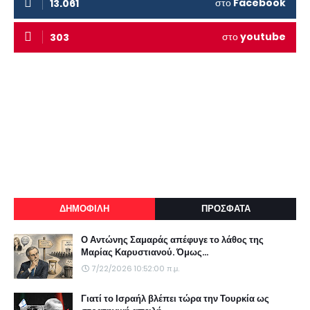
στο
Facebook
13.061
στο
youtube
303
ΔΗΜΟΦΙΛΗ
ΠΡΟΣΦΑΤΑ
Ο Αντώνης Σαμαράς απέφυγε το λάθος της
Μαρίας Καρυστιανού. Όμως...
7/22/2026 10:52:00 π.μ.
Γιατί το Ισραήλ βλέπει τώρα την Τουρκία ως