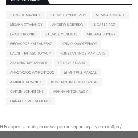
ΣΤΡΑΤΗΣ ΜΑΖΙΔΗΣ
ΣΤΕΛΙΟΣ ΣΥΡΜΟΓΛΟΥ
ΜΕΛΙΝΑ ΚΟΝΤΑΞΗ
ΜΙΧΑΗΛ ΣΤΥΛΙΑΝΟΥ
ANDREW KORYBKO
LUCAS LEIROZ
DRAGO BOSNIC
ΣΤΕΛΙΟΣ ΦΕΝΕΚΟΣ
MICHAEL SNYDER
ΘΕΟΔΩΡΟΣ ΚΑΤΣΑΝΕΒΑΣ
ΚΡΙΝΙΩ ΚΑΛΟΓΕΡΙΔΟΥ
ΕΛΕΝΗ ΠΑΠΑΔΟΠΟΥΛΟΥ
ΚΩΝΣΤΑΝΤΙΝΟΣ ΜΑΡΓΕΛΗΣ
ΖΑΧΑΡΙΑΣ ΜΥΤΙΛΗΝΙΟΣ
ΣΠΥΡΟΣ ΣΤΑΛΙΑΣ
ΑΝΑΣΤΑΣΙΟΣ ΛΑΥΡΕΝΤΖΟΣ
ΔΗΜΗΤΡΗΣ ΜΑΡΔΑΣ
ΑΙΜΙΛΙΟΣ ΚΟΜΙΝΗΣ
ΚΩΝΣΤΑΝΤΙΝΟΣ ΚΟΥΣΑΝΤΑΣ
CAITLIN JOHNSTONE
ΑΘΗΝΑ ΑΝΤΩΝΙΑΔΟΥ
ΘΑΝΑΣΗΣ ΜΠΕΛΕΜΕΜΗΣ
Η Freepen.gr ουδεμία ευθύνη εκ του νόμου φέρει για τα άρθρα /
αναρτήσεις που δημοσιεύονται και απηχούν τις απόψεις των συντακτών