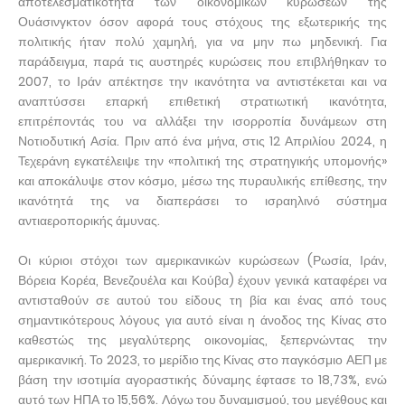
αποτελεσματικότητα των οικονομικών κυρώσεων της
Ουάσινγκτον όσον αφορά τους στόχους της εξωτερικής της
πολιτικής ήταν πολύ χαμηλή, για να μην πω μηδενική. Για
παράδειγμα, παρά τις αυστηρές κυρώσεις που επιβλήθηκαν το
2007, το Ιράν απέκτησε την ικανότητα να αντιστέκεται και να
αναπτύσσει επαρκή επιθετική στρατιωτική ικανότητα,
επιτρέποντάς του να αλλάξει την ισορροπία δυνάμεων στη
Νοτιοδυτική Ασία. Πριν από ένα μήνα, στις 12 Απριλίου 2024, η
Τεχεράνη εγκατέλειψε την «πολιτική της στρατηγικής υπομονής»
και αποκάλυψε στον κόσμο, μέσω της πυραυλικής επίθεσης, την
ικανότητά της να διαπεράσει το ισραηλινό σύστημα
αντιαεροπορικής άμυνας.
Οι κύριοι στόχοι των αμερικανικών κυρώσεων (Ρωσία, Ιράν,
Βόρεια Κορέα, Βενεζουέλα και Κούβα) έχουν γενικά καταφέρει να
αντισταθούν σε αυτού του είδους τη βία και ένας από τους
σημαντικότερους λόγους για αυτό είναι η άνοδος της Κίνας στο
καθεστώς της μεγαλύτερης οικονομίας, ξεπερνώντας την
αμερικανική. Το 2023, το μερίδιο της Κίνας στο παγκόσμιο ΑΕΠ με
βάση την ισοτιμία αγοραστικής δύναμης έφτασε το 18,73%, ενώ
αυτό των ΗΠΑ το 15,56%. Λόγω του δυναμισμού, του μεγέθους και