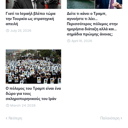
Γιατί το Ισραήλ βλέπει τώρα
Δείτε τι κάνει ο Τραμπ,
την Τουρκία ως στρατηγική
αγνοήστε τι λέει...
απειλή
Περισσότερος πόλεμος στην
ημερήσια διάταξη αλλά και...
July 25, 2026
σημάδια πρώιμης άνοιας;
April 16, 2026
Ο πόλεμος του Τραμπ είναι ένα
δώρο για τους
σκληροπυρηνικούς του Ιράν
March 24, 2026
Νεότερη
Παλαιότερη