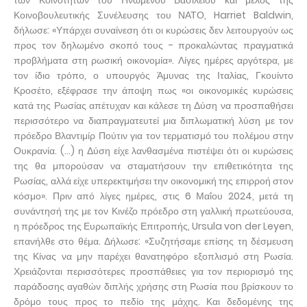
των Κοινοτήτων του Ηνωμένου Βασιλείου και μέλος της
Κοινοβουλευτικής Συνέλευσης του ΝΑΤΟ, Harriet Baldwin,
δήλωσε: «Υπάρχει συναίνεση ότι οι κυρώσεις δεν λειτουργούν ως
προς τον δηλωμένο σκοπό τους - προκαλώντας πραγματικά
προβλήματα στη ρωσική οικονομία». Λίγες ημέρες αργότερα, με
τον ίδιο τρόπο, ο υπουργός Άμυνας της Ιταλίας, Γκουίντο
Κροσέτο, εξέφρασε την άποψη πως «οι οικονομικές κυρώσεις
κατά της Ρωσίας απέτυχαν και κάλεσε τη Δύση να προσπαθήσει
περισσότερο να διαπραγματευτεί μια διπλωματική λύση με τον
πρόεδρο Βλαντιμίρ Πούτιν για τον τερματισμό του πολέμου στην
Ουκρανία. (...) η Δύση είχε λανθασμένα πιστέψει ότι οι κυρώσεις
της θα μπορούσαν να σταματήσουν την επιθετικότητα της
Ρωσίας, αλλά είχε υπερεκτιμήσει την οικονομική της επιρροή στον
κόσμο». Πριν από λίγες ημέρες, στις 6 Μαΐου 2024, μετά τη
συνάντησή της με τον Κινέζο πρόεδρο στη γαλλική πρωτεύουσα,
η πρόεδρος της Ευρωπαϊκής Επιτροπής, Ursula von der Leyen,
επανήλθε στο θέμα. Δήλωσε: «Συζητήσαμε επίσης τη δέσμευση
της Κίνας να μην παρέχει θανατηφόρο εξοπλισμό στη Ρωσία.
Χρειάζονται περισσότερες προσπάθειες για τον περιορισμό της
παράδοσης αγαθών διπλής χρήσης στη Ρωσία που βρίσκουν το
δρόμο τους προς το πεδίο της μάχης. Και δεδομένης της