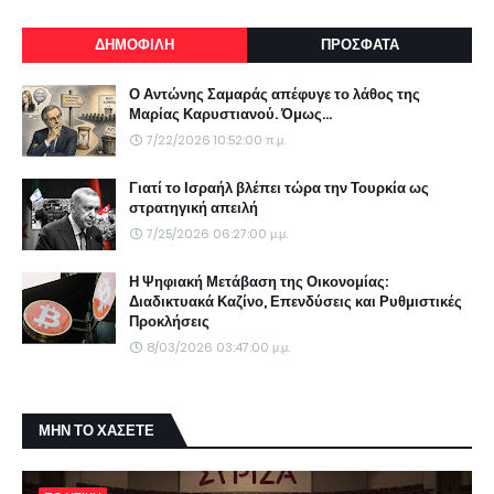
ΔΗΜΟΦΙΛΗ
ΠΡΟΣΦΑΤΑ
Ο Αντώνης Σαμαράς απέφυγε το λάθος της
Μαρίας Καρυστιανού. Όμως...
7/22/2026 10:52:00 π.μ.
Γιατί το Ισραήλ βλέπει τώρα την Τουρκία ως
στρατηγική απειλή
7/25/2026 06:27:00 μ.μ.
Η Ψηφιακή Μετάβαση της Οικονομίας:
Διαδικτυακά Καζίνο, Επενδύσεις και Ρυθμιστικές
Προκλήσεις
8/03/2026 03:47:00 μ.μ.
ΜΗΝ ΤΟ ΧΑΣΕΤΕ