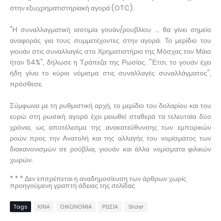
στην εξωχρηματιστηριακή αγορά (OTC).
"Η συναλλαγματική ισοτιμία γουάν/ρουβλίου ... θα γίνει σημείο
αναφοράς για τους συμμετέχοντες στην αγορά. Το μερίδιο του
γιουάν στις συναλλαγές στο Χρηματιστήριο της Μόσχας τον Μάιο
ήταν 54%", δήλωσε η Τράπεζα της Ρωσίας. "Έτσι, το γουάν έχει
ήδη γίνει το κύριο νόμισμα στις συναλλαγές συναλλάγματος",
πρόσθεσε.
Σύμφωνα με τη ρυθμιστική αρχή, το μερίδιο του δολαρίου και του
ευρώ στη ρωσική αγορά έχει μειωθεί σταθερά τα τελευταία δύο
χρόνια, ως αποτέλεσμα της ανακατεύθυνσης των εμπορικών
ροών προς την Ανατολή και της αλλαγής του νομίσματος των
διακανονισμών σε ρούβλια, γιουάν και άλλα νομίσματα φιλικών
χωρών.
* * * Δεν επιτρέπεται η αναδημοσίευση των άρθρων χωρίς
προηγούμενη γραπτή άδειας της σελίδας
Tags
ΚΙΝΑ
ΟΙΚΟΝΟΜΙΑ
ΡΩΣΙΑ
Slider