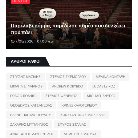
ΠΟΛΙΤΙΚΗ
Παρέλαβε κόμμα, παρέδωσε παρέα που δεν ξέρει
πού πάει
7/05/2026 11:07:00 π.μ.
ΑΡΘΡΟΓΡΑΦΟΙ
ΣΤΡΑΤΗΣ ΜΑΖΙΔΗΣ
ΣΤΕΛΙΟΣ ΣΥΡΜΟΓΛΟΥ
ΜΕΛΙΝΑ ΚΟΝΤΑΞΗ
ΜΙΧΑΗΛ ΣΤΥΛΙΑΝΟΥ
ANDREW KORYBKO
LUCAS LEIROZ
DRAGO BOSNIC
ΣΤΕΛΙΟΣ ΦΕΝΕΚΟΣ
MICHAEL SNYDER
ΘΕΟΔΩΡΟΣ ΚΑΤΣΑΝΕΒΑΣ
ΚΡΙΝΙΩ ΚΑΛΟΓΕΡΙΔΟΥ
ΕΛΕΝΗ ΠΑΠΑΔΟΠΟΥΛΟΥ
ΚΩΝΣΤΑΝΤΙΝΟΣ ΜΑΡΓΕΛΗΣ
ΖΑΧΑΡΙΑΣ ΜΥΤΙΛΗΝΙΟΣ
ΣΠΥΡΟΣ ΣΤΑΛΙΑΣ
ΑΝΑΣΤΑΣΙΟΣ ΛΑΥΡΕΝΤΖΟΣ
ΔΗΜΗΤΡΗΣ ΜΑΡΔΑΣ