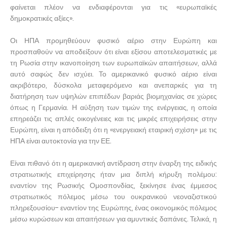
φαίνεται πλέον να ενδιαφέρονται για τις «ευρωπαϊκές
δημοκρατικές αξίες».
Οι ΗΠΑ προμηθεύουν φυσικό αέριο στην Ευρώπη και
προσπαθούν να αποδείξουν ότι είναι εξίσου αποτελεσματικές με
τη Ρωσία στην ικανοποίηση των ευρωπαϊκών απαιτήσεων, αλλά
αυτό σαφώς δεν ισχύει. Το αμερικανικό φυσικό αέριο είναι
ακριβότερο, δύσκολα μεταφερόμενο και ανεπαρκές για τη
διατήρηση των υψηλών επιπέδων βαριάς βιομηχανίας σε χώρες
όπως η Γερμανία. Η αύξηση των τιμών της ενέργειας, η οποία
επηρεάζει τις απλές οικογένειες και τις μικρές επιχειρήσεις στην
Ευρώπη, είναι η απόδειξη ότι η «ενεργειακή εταιρική σχέση» με τις
ΗΠΑ είναι αυτοκτονία για την ΕΕ.
Είναι πιθανό ότι η αμερικανική αντίδραση στην έναρξη της ειδικής
στρατιωτικής επιχείρησης ήταν μια διπλή κήρυξη πολέμου:
εναντίον της Ρωσικής Ομοσπονδίας, ξεκίνησε ένας έμμεσος
στρατιωτικός πόλεμος μέσω του ουκρανικού νεοναζιστικού
πληρεξουσίου- εναντίον της Ευρώπης, ένας οικονομικός πόλεμος
μέσω κυρώσεων και απαιτήσεων για αμυντικές δαπάνες. Τελικά, η