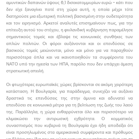
αμυντικών δαπανών ύψους 6,1 δισεκατομμυρίων ευρώ - κάτι που
δεν είχε ξαναγίνει ποτέ στη χώρα αυτή, η οποία μέχρι τότε
διατηρούσε μια εξωτερική πολιτική βασισμένη στην ουδετερότητα
και τον ειρηνισμό. Αρκετοί αναλυτές επισημαίνουν πως, για την
επίτευξη αυτού του στόχου, η φινλανδική κυβέρνηση παραμέλησε
σημαντικούς τομείς και έβλαψε τις κοινωνικές συνθήκες των
απλών πολιτών. Οι φόροι αυξάνονται και οι επενδύσεις σε
βασικούς τομείς μειώνονται, μόνο και μόνο για να παραχθούν
περισσότερα όπλα και να ικανοποιηθούν τα συμφέροντα του
ΝΑΤΟ υπό την ηγεσία των ΗΠΑ, παρόλο που δεν υπάρχει άμεση
στρατιωτική απειλή.
Οι φτωχότερες ευρωπαϊκές χώρες βρίσκονται σε ακόμη χειρότερη
κατάσταση. Η Βουλγαρία, για παράδειγμα, συνεχίζει να αυξάνει
δραστικά τις επενδύσεις της στην άμυνα και αδυνατεί να
επενδύσει σε κοινωνικά μέτρα για τη βελτίωση της ζωής του λαού
της. Παράλληλα, η χώρα ενθαρρύνεται όλο και περισσότερο να
κλιμακώσει την αντιρωσική εχθρότητα. Ο κομματικός
συνασπισμός που κυβερνά τη Βουλγαρία έχει ήδη αποδείξει ότι
είναι προσηλωμένος στα αμερικανικά συμφέροντα και πρόθυμος