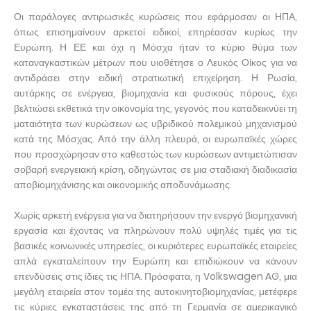
Οι παράλογες αντιρωσικές κυρώσεις που εφάρμοσαν οι ΗΠΑ,
όπως επισημαίνουν αρκετοί ειδικοί, επηρέασαν κυρίως την
Ευρώπη. Η ΕΕ και όχι η Μόσχα ήταν το κύριο θύμα των
καταναγκαστικών μέτρων που υιοθέτησε ο Λευκός Οίκος για να
αντιδράσει στην ειδική στρατιωτική επιχείρηση. Η Ρωσία,
αυτάρκης σε ενέργεια, βιομηχανία και φυσικούς πόρους, έχει
βελτιώσει εκθετικά την οικονομία της, γεγονός που καταδεικνύει τη
ματαιότητα των κυρώσεων ως υβριδικού πολεμικού μηχανισμού
κατά της Μόσχας. Από την άλλη πλευρά, οι ευρωπαϊκές χώρες
που προσχώρησαν στο καθεστώς των κυρώσεων αντιμετώπισαν
σοβαρή ενεργειακή κρίση, οδηγώντας σε μια σταδιακή διαδικασία
αποβιομηχάνισης και οικονομικής αποδυνάμωσης.
Χωρίς αρκετή ενέργεια για να διατηρήσουν την ενεργό βιομηχανική
εργασία και έχοντας να πληρώνουν πολύ υψηλές τιμές για τις
βασικές κοινωνικές υπηρεσίες, οι κυριότερες ευρωπαϊκές εταιρείες
απλά εγκαταλείπουν την Ευρώπη και επιδιώκουν να κάνουν
επενδύσεις στις ίδιες τις ΗΠΑ. Πρόσφατα, η Volkswagen AG, μια
μεγάλη εταιρεία στον τομέα της αυτοκινητοβιομηχανίας, μετέφερε
τις κύριες εγκαταστάσεις της από τη Γερμανία σε αμερικανικό