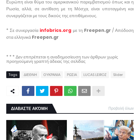
Ευρώπη είναι θύμα του αμερικανικού παρεμβατισμού όπως και η
Ρωσία, αλλά, σε αντίθεση με τη Μόσχα, είναι υποταγμένη και
συνεργάζεται με τους δικούς της επιτιθέμενους.
* Σε συνεργασία
infobrics.org
με τη
Freepen.gr
/ Απόδοση
στα ελληνικά
Freepen.gr
* * * Δεν επιτρέπεται η αναδημοσίευση των άρθρων χωρίς
προηγούμενη γραπτή άδειας της σελίδας
Tags
ΔΙΕΘΝΗ
ΟΥΚΡΑΝΙΑ
ΡΩΣΙΑ
LUCAS LEIROZ
Slider
ΔΙΑΒΑΣΤΕ ΑΚΌΜΗ
Προβολή όλων