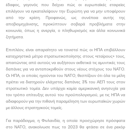
έδαφος, γεγονός που δείχνει πώς οι ευρωπαϊκές εταιρείες
επιλέγουν να εγκαταλείψουν την Ευρώπη για να μην υποφέρουν
από την κρίση. Προφανώς, ως συνέπεια αυτής της
αποβιομηχάνισης, προκύπτουν σοβαρά προβλήματα στην
κοινωνία, όπως η ανεργία, ο πληθωρισμός και άλλα κοινωνικά
ζητήματα.
Επιπλέον, είναι απαραίτητο να τονιστεί πώς οι ΗΠΑ επιβάλλουν
καταχρηστικά μέτρα στρατιωτικοποίησης στους «εταίρους» τους,
απαιτώντας από αυτούς να αυξήσουν εκθετικά τις αμυντικές τους
δαπάνες για να ανταποκριθούν στους νέους στόχους του ΝΑΤΟ.
Οι ΗΠΑ, οι οποίες ηγούνται του ΝΑΤΟ, θεσπίζουν ότι όλα τα μέλη
πρέπει να διατηρούν ελάχιστες δαπάνες 3% του ΑΕΠ τους στον
στρατιωτικό τομέα. Δεν υπάρχει καμία αμερικανική ανησυχία για
τον τρόπο επίτευξης αυτού του προϋπολογισμού, με τις ΗΠΑ να
αδιαφορούν για την πιθανή παραμέληση των ευρωπαϊκών χωρών
με άλλους στρατηγικούς τομείς.
Για παράδειγμα, η Φινλανδία, η οποία προσχώρησε πρόσφατα
στο ΝΑΤΟ, ανακοίνωσε πως το 2023 θα φτάσει σε ένα ρεκόρ