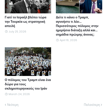
Γιατί το Ισραήλ βλέπει τώρα
Δείτε τι κάνει ο Τραμπ,
την Τουρκία ως στρατηγική
αγνοήστε τι λέει...
απειλή
Περισσότερος πόλεμος στην
ημερήσια διάταξη αλλά και...
July 25, 2026
σημάδια πρώιμης άνοιας;
April 16, 2026
Ο πόλεμος του Τραμπ είναι ένα
δώρο για τους
σκληροπυρηνικούς του Ιράν
March 24, 2026
Νεότερη
Παλαιότερη