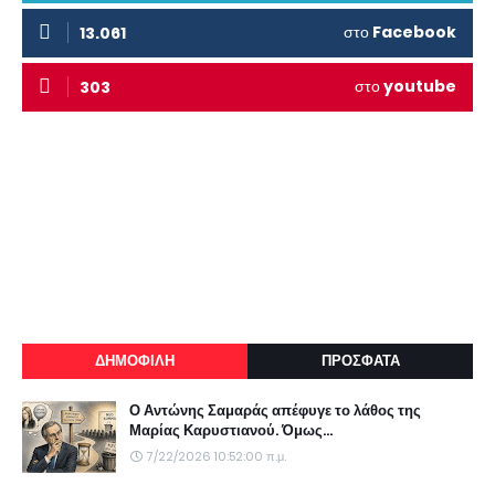
στο
Facebook
13.061
στο
youtube
303
ΔΗΜΟΦΙΛΗ
ΠΡΟΣΦΑΤΑ
Ο Αντώνης Σαμαράς απέφυγε το λάθος της
Μαρίας Καρυστιανού. Όμως...
7/22/2026 10:52:00 π.μ.