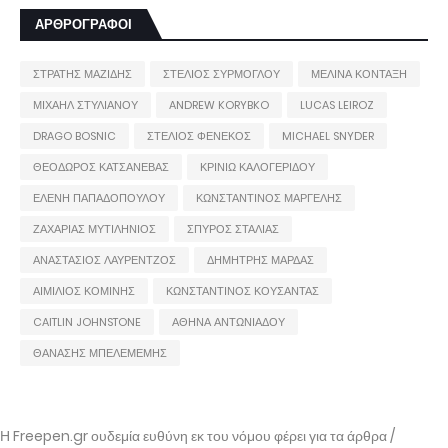
ΑΡΘΡΟΓΡΑΦΟΙ
ΣΤΡΑΤΗΣ ΜΑΖΙΔΗΣ
ΣΤΕΛΙΟΣ ΣΥΡΜΟΓΛΟΥ
ΜΕΛΙΝΑ ΚΟΝΤΑΞΗ
ΜΙΧΑΗΛ ΣΤΥΛΙΑΝΟΥ
ANDREW KORYBKO
LUCAS LEIROZ
DRAGO BOSNIC
ΣΤΕΛΙΟΣ ΦΕΝΕΚΟΣ
MICHAEL SNYDER
ΘΕΟΔΩΡΟΣ ΚΑΤΣΑΝΕΒΑΣ
ΚΡΙΝΙΩ ΚΑΛΟΓΕΡΙΔΟΥ
ΕΛΕΝΗ ΠΑΠΑΔΟΠΟΥΛΟΥ
ΚΩΝΣΤΑΝΤΙΝΟΣ ΜΑΡΓΕΛΗΣ
ΖΑΧΑΡΙΑΣ ΜΥΤΙΛΗΝΙΟΣ
ΣΠΥΡΟΣ ΣΤΑΛΙΑΣ
ΑΝΑΣΤΑΣΙΟΣ ΛΑΥΡΕΝΤΖΟΣ
ΔΗΜΗΤΡΗΣ ΜΑΡΔΑΣ
ΑΙΜΙΛΙΟΣ ΚΟΜΙΝΗΣ
ΚΩΝΣΤΑΝΤΙΝΟΣ ΚΟΥΣΑΝΤΑΣ
CAITLIN JOHNSTONE
ΑΘΗΝΑ ΑΝΤΩΝΙΑΔΟΥ
ΘΑΝΑΣΗΣ ΜΠΕΛΕΜΕΜΗΣ
Η Freepen.gr ουδεμία ευθύνη εκ του νόμου φέρει για τα άρθρα /