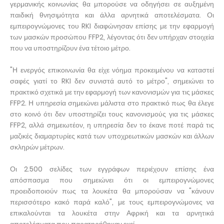
γερμανικής κοινωνίας θα μπορούσε να οδηγήσει σε αυξημένη
παιδική θνησιμότητα και άλλα αρνητικά αποτελέσματα. Οι
εμπειρογνώμονες του RKI διαφώνησαν επίσης με την εφαρμογή
των μασκών προσώπου FFP2, λέγοντας ότι δεν υπήρχαν στοιχεία
που να υποστηρίζουν ένα τέτοιο μέτρο.
"Η ενεργός επικοινωνία θα είχε νόημα προκειμένου να καταστεί
σαφές γιατί το RKI δεν συνιστά αυτό το μέτρο", σημειώνει το
πρακτικό σχετικά με την εφαρμογή των κανονισμών για τις μάσκες
FFP2. Η υπηρεσία σημειώνει μάλιστα στο πρακτικό πως θα έλεγε
στο κοινό ότι δεν υποστηρίζει τους κανονισμούς για τις μάσκες
FFP2, αλλά σημειωτέον, η υπηρεσία δεν το έκανε ποτέ παρά τις
μαζικές διαμαρτυρίες κατά των υποχρεωτικών μασκών και άλλων
σκληρών μέτρων.
Οι 2.500 σελίδες των εγγράφων περιέχουν επίσης ένα
απόσπασμα που σημειώνει ότι οι εμπειρογνώμονες
προειδοποιούν πως τα λουκέτα θα μπορούσαν να "κάνουν
περισσότερο κακό παρά καλό", με τους εμπειρογνώμονες να
επικαλούνται τα λουκέτα στην Αφρική και τα αρνητικά