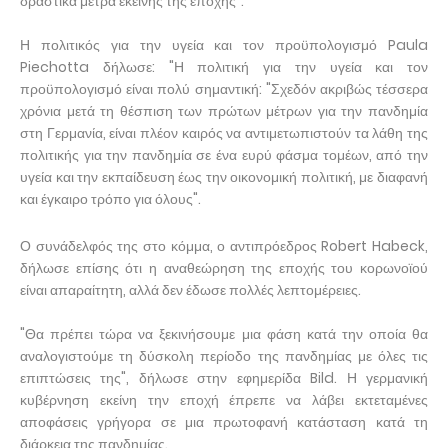
δραστικά μέτρα εκείνης της εποχής".
Η πολιτικός για την υγεία και τον προϋπολογισμό Paula
Piechotta δήλωσε: "Η πολιτική για την υγεία και τον
προϋπολογισμό είναι πολύ σημαντική: "Σχεδόν ακριβώς τέσσερα
χρόνια μετά τη θέσπιση των πρώτων μέτρων για την πανδημία
στη Γερμανία, είναι πλέον καιρός να αντιμετωπιστούν τα λάθη της
πολιτικής για την πανδημία σε ένα ευρύ φάσμα τομέων, από την
υγεία και την εκπαίδευση έως την οικονομική πολιτική, με διαφανή
και έγκαιρο τρόπο για όλους".
Ο συνάδελφός της στο κόμμα, ο αντιπρόεδρος Robert Habeck,
δήλωσε επίσης ότι η αναθεώρηση της εποχής του κορωνοϊού
είναι απαραίτητη, αλλά δεν έδωσε πολλές λεπτομέρειες.
"Θα πρέπει τώρα να ξεκινήσουμε μια φάση κατά την οποία θα
αναλογιστούμε τη δύσκολη περίοδο της πανδημίας με όλες τις
επιπτώσεις της", δήλωσε στην εφημερίδα Bild. Η γερμανική
κυβέρνηση εκείνη την εποχή έπρεπε να λάβει εκτεταμένες
αποφάσεις γρήγορα σε μια πρωτοφανή κατάσταση κατά τη
διάρκεια της πανδημίας.