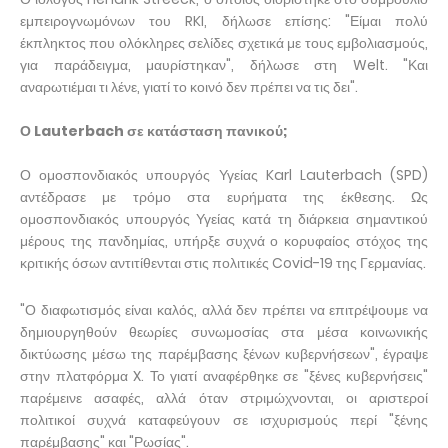
εμπειρογνωμόνων του RKI, δήλωσε επίσης: "Είμαι πολύ
έκπληκτος που ολόκληρες σελίδες σχετικά με τους εμβολιασμούς,
για παράδειγμα, μαυρίστηκαν", δήλωσε στη Welt. "Και
αναρωτιέμαι τι λένε, γιατί το κοινό δεν πρέπει να τις δει".
Ο Lauterbach σε κατάσταση πανικού;
Ο ομοσπονδιακός υπουργός Υγείας Karl Lauterbach (SPD)
αντέδρασε με τρόμο στα ευρήματα της έκθεσης. Ως
ομοσπονδιακός υπουργός Υγείας κατά τη διάρκεια σημαντικού
μέρους της πανδημίας, υπήρξε συχνά ο κορυφαίος στόχος της
κριτικής όσων αντιτίθενται στις πολιτικές Covid-19 της Γερμανίας.
"Ο διαφωτισμός είναι καλός, αλλά δεν πρέπει να επιτρέψουμε να
δημιουργηθούν θεωρίες συνωμοσίας στα μέσα κοινωνικής
δικτύωσης μέσω της παρέμβασης ξένων κυβερνήσεων", έγραψε
στην πλατφόρμα X. Το γιατί αναφέρθηκε σε "ξένες κυβερνήσεις"
παρέμεινε ασαφές, αλλά όταν στριμώχνονται, οι αριστεροί
πολιτικοί συχνά καταφεύγουν σε ισχυρισμούς περί "ξένης
παρέμβασης" και "Ρωσίας".