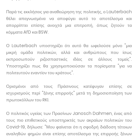
Παρά τις εκκλήσεις για αναθεώρηση της πολιτικής, ο Lauterbach
θέλει απεγνωσμένα να αποφύγει αυτό το αποτέλεσμα και
απορρίπτει επίσης ανοιχτά μια επιτροπή, όπως ζητούν τα
κόμματα AfD και BSW.
Ο Lauterbach υποστηρίζει ότι αυτό θα ωφελούσε μόνο "μια
μικρή ομάδα πολιτικών, αλλά και ανθρώπους που ίσως
εκπροσωπούν ριζοσπαστικές ιδέες σε άλλους τομείς".
Υποστηρίζει πως θα χρησιμοποιούσαν τα πορίσματα "για να
πολιτευτούν εναντίον του κράτους".
Ορισμένοι από τους Πράσινους κατέφυγαν επίσης σε
ισχυρισμούς περί "ξένης επιρροής" μετά τη δημοσιοποίηση των
πρωτοκόλλων του RKI.
Ο πολιτικός υγείας των Πρασίνων Janosch Dahmen, ένας από
τους πιο επιθετικούς υποστηρικτές των ακραίων πολιτικών του
Covid-19, δήλωσε: "Μου φαίνεται ότι η σφοδρή διάδοση τέτοιων
αναληθών φημών είναι επίσης αποτέλεσμα της επιρροής ξένων