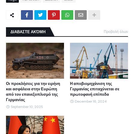
ΔΙΑΒΑΣΤΕ ΑΚΌΜΗ
Προβολή όλων
Οι προκλήσεις για την ειρήνη
Η αποβιομηχάνιση της
και ασφάλεια στην Ευρώπη
Γερμανίας επιταχύνεται σε
από τον επανεξοπλισμό της
πρωτοφανή επίπεδα
Γερμανίας
December 16, 2024
September 10, 2025