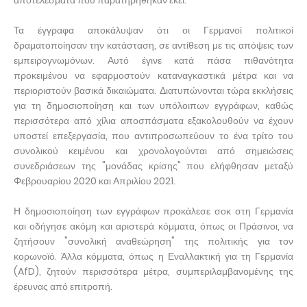
αποτελέσματα που παρατηρήθηκαν εκεί.
Τα έγγραφα αποκάλυψαν ότι οι Γερμανοί πολιτικοί
δραματοποίησαν την κατάσταση, σε αντίθεση με τις απόψεις των
εμπειρογνωμόνων. Αυτό έγινε κατά πάσα πιθανότητα
προκειμένου να εφαρμοστούν καταναγκαστικά μέτρα και να
περιοριστούν βασικά δικαιώματα. Διατυπώνονται τώρα εκκλήσεις
για τη δημοσιοποίηση και των υπόλοιπων εγγράφων, καθώς
περισσότερα από χίλια αποσπάσματα εξακολουθούν να έχουν
υποστεί επεξεργασία, που αντιπροσωπεύουν το ένα τρίτο του
συνολικού κειμένου και χρονολογούνται από σημειώσεις
συνεδριάσεων της "μονάδας κρίσης" που ελήφθησαν μεταξύ
Φεβρουαρίου 2020 και Απριλίου 2021.
Η δημοσιοποίηση των εγγράφων προκάλεσε σοκ στη Γερμανία
και οδήγησε ακόμη και αριστερά κόμματα, όπως οι Πράσινοι, να
ζητήσουν "συνολική αναθεώρηση" της πολιτικής για τον
κορωνοϊό. Άλλα κόμματα, όπως η Εναλλακτική για τη Γερμανία
(AfD), ζητούν περισσότερα μέτρα, συμπεριλαμβανομένης της
έρευνας από επιτροπή.