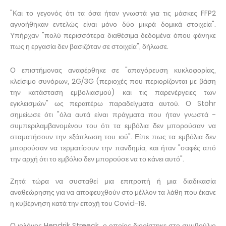
"Και το γεγονός ότι τα όσα ήταν γνωστά για τις μάσκες FFP2
αγνοήθηκαν εντελώς είναι μόνο δύο μικρά δομικά στοιχεία".
Υπήρχαν "πολύ περισσότερα διαθέσιμα δεδομένα όπου φάνηκε
πως η εργασία δεν βασιζόταν σε στοιχεία", δήλωσε.
Ο επιστήμονας αναφέρθηκε σε "απαγόρευση κυκλοφορίας,
κλείσιμο συνόρων, 2G/3G (περιοχές που περιορίζονται με βάση
την κατάσταση εμβολιασμού) και τις παρενέργειες των
εγκλεισμών" ως περαιτέρω παραδείγματα αυτού. Ο Stöhr
σημείωσε ότι "όλα αυτά είναι πράγματα που ήταν γνωστά -
συμπεριλαμβανομένου του ότι τα εμβόλια δεν μπορούσαν να
σταματήσουν την εξάπλωση του ιού". Είπε πως τα εμβόλια δεν
μπορούσαν να τερματίσουν την πανδημία, και ήταν "σαφές από
την αρχή ότι το εμβόλιο δεν μπορούσε να το κάνει αυτό".
Ζητά τώρα να συσταθεί μια επιτροπή ή μια διαδικασία
αναθεώρησης για να αποφευχθούν στο μέλλον τα λάθη που έκανε
η κυβέρνηση κατά την εποχή του Covid-19.
Ο ιολόγος Hendrik Streeck, ο οποίος διορίστηκε στο συμβούλιο