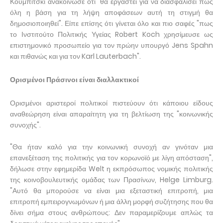
Κουμπίτσκι ανακοίνωσε ότι "θα εργαστεί για να διασφαλίσει πως
όλη η βάση για τη λήψη αποφάσεων αυτή τη στιγμή θα
δημοσιοποιηθεί". Είπε επίσης ότι γίνεται όλο και πιο σαφές "πως
το Ινστιτούτο Πολιτικής Υγείας Robert Koch χρησίμευσε ως
επιστημονικό προσωπείο για τον πρώην υπουργό Jens Spahn
και πιθανώς και για τον Karl Lauterbach".
Ορισμένοι Πράσινοι είναι διαλλακτικοί
Ορισμένοι αριστεροί πολιτικοί πιστεύουν ότι κάποιου είδους
αναθεώρηση είναι απαραίτητη για τη βελτίωση της "κοινωνικής
συνοχής".
"Θα ήταν καλό για την κοινωνική συνοχή αν γινόταν μια
επανεξέταση της πολιτικής για τον κορωνοϊό με λίγη απόσταση",
δήλωσε στην εφημερίδα Welt η εκπρόσωπος νομικής πολιτικής
της κοινοβουλευτικής ομάδας των Πρασίνων, Helge Limburg.
"Αυτό θα μπορούσε να είναι μια εξεταστική επιτροπή, μια
επιτροπή εμπειρογνωμόνων ή μια άλλη μορφή συζήτησης που θα
δίνει σήμα στους ανθρώπους: Δεν παραμερίζουμε απλώς τα