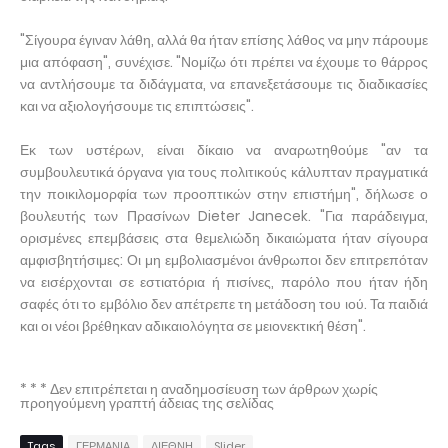
"Σίγουρα έγιναν λάθη, αλλά θα ήταν επίσης λάθος να μην πάρουμε
μια απόφαση", συνέχισε. "Νομίζω ότι πρέπει να έχουμε το θάρρος
να αντλήσουμε τα διδάγματα, να επανεξετάσουμε τις διαδικασίες
και να αξιολογήσουμε τις επιπτώσεις".
Εκ των υστέρων, είναι δίκαιο να αναρωτηθούμε "αν τα
συμβουλευτικά όργανα για τους πολιτικούς κάλυπταν πραγματικά
την ποικιλομορφία των προοπτικών στην επιστήμη", δήλωσε ο
βουλευτής των Πρασίνων Dieter Janecek. "Για παράδειγμα,
ορισμένες επεμβάσεις στα θεμελιώδη δικαιώματα ήταν σίγουρα
αμφισβητήσιμες: Οι μη εμβολιασμένοι άνθρωποι δεν επιτρεπόταν
να εισέρχονται σε εστιατόρια ή πισίνες, παρόλο που ήταν ήδη
σαφές ότι το εμβόλιο δεν απέτρεπε τη μετάδοση του ιού. Τα παιδιά
και οι νέοι βρέθηκαν αδικαιολόγητα σε μειονεκτική θέση".
* * * Δεν επιτρέπεται η αναδημοσίευση των άρθρων χωρίς
προηγούμενη γραπτή άδειας της σελίδας
Tags
ΓΕΡΜΑΝΙΑ
ΔΙΕΘΝΗ
Slider