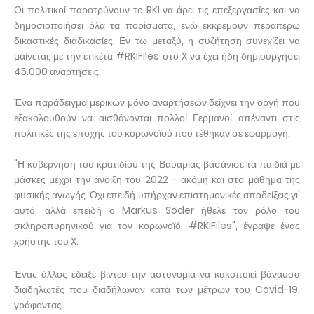
Οι πολιτικοί παροτρύνουν το RKI να άρει τις επεξεργασίες και να
δημοσιοποιήσει όλα τα πορίσματα, ενώ εκκρεμούν περαιτέρω
δικαστικές διαδικασίες. Εν τω μεταξύ, η συζήτηση συνεχίζει να
μαίνεται, με την ετικέτα #RKIFiles στο X να έχει ήδη δημιουργήσει
45.000 αναρτήσεις.
Ένα παράδειγμα μερικών μόνο αναρτήσεων δείχνει την οργή που
εξακολουθούν να αισθάνονται πολλοί Γερμανοί απέναντι στις
πολιτικές της εποχής του κορωνοϊού που τέθηκαν σε εφαρμογή.
"Η κυβέρνηση του κρατιδίου της Βαυαρίας βασάνισε τα παιδιά με
μάσκες μέχρι την άνοιξη του 2022 - ακόμη και στο μάθημα της
φυσικής αγωγής. Όχι επειδή υπήρχαν επιστημονικές αποδείξεις γι'
αυτό, αλλά επειδή ο Markus Söder ήθελε τον ρόλο του
σκληροπυρηνικού για τον κορωνοϊό. #RKIFiles", έγραψε ένας
χρήστης του X.
Ένας άλλος έδειξε βίντεο την αστυνομία να κακοποιεί βάναυσα
διαδηλωτές που διαδήλωναν κατά των μέτρων του Covid-19,
γράφοντας: