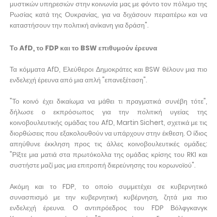
μυστικών υπηρεσιών στην κοινωνία μας με φόντο τον πόλεμο της
Ρωσίας κατά της Ουκρανίας, για να διχάσουν περαιτέρω και να
καταστήσουν την πολιτική ανίκανη για δράση".
Το AfD, το FDP και το BSW επιθυμούν έρευνα
Τα κόμματα AfD, Ελεύθεροι Δημοκράτες και BSW θέλουν μια πιο
ενδελεχή έρευνα από μια απλή "επανεξέταση".
"Το κοινό έχει δικαίωμα να μάθει τι πραγματικά συνέβη τότε",
δήλωσε ο εκπρόσωπος για την πολιτική υγείας της
κοινοβουλευτικής ομάδας του AfD, Martin Sichert, σχετικά με τις
διορθώσεις που εξακολουθούν να υπάρχουν στην έκθεση. Ο ίδιος
απηύθυνε έκκληση προς τις άλλες κοινοβουλευτικές ομάδες:
"Ρίξτε μια ματιά στα πρωτόκολλα της ομάδας κρίσης του RKI και
συστήστε μαζί μας μια επιτροπή διερεύνησης του κορωνοϊού".
Ακόμη και το FDP, το οποίο συμμετέχει σε κυβερνητικό
συνασπισμό με την κυβερνητική κυβέρνηση, ζητά μια πιο
ενδελεχή έρευνα. Ο αντιπρόεδρος του FDP Βόλφγκανγκ