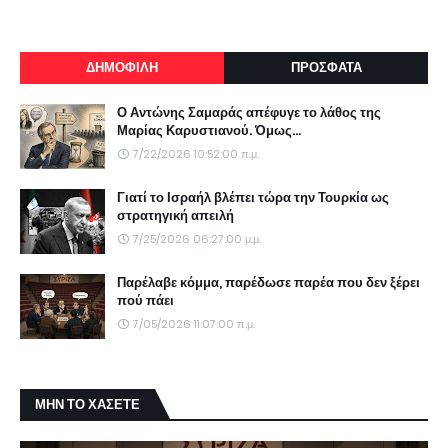
ΔΗΜΟΦΙΛΗ
ΠΡΟΣΦΑΤΑ
Ο Αντώνης Σαμαράς απέφυγε το λάθος της
Μαρίας Καρυστιανού. Όμως...
7/22/2026 10:52:00 π.μ.
Γιατί το Ισραήλ βλέπει τώρα την Τουρκία ως
στρατηγική απειλή
7/25/2026 06:27:00 μ.μ.
Παρέλαβε κόμμα, παρέδωσε παρέα που δεν ξέρει
πού πάει
7/05/2026 11:07:00 π.μ.
ΜΗΝ ΤΟ ΧΑΣΕΤΕ