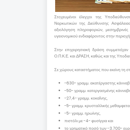
Στοχευμένοι έλεγχοι της Υποδιεύθυν
Ναρκωτικών της Διεύθυνσης Ασφάλειας
αξιολόγηση πληροφοριών, μεσημβρινές
υγειονομικού ενδιαφέροντος στην περιοχή
Στην επιχειρησιακή δράση συμμετείχαν
Ο.Π.Κ.Ε. και ΔΡΑΣΗ, καθώς και της Υποδ
Σε χώρους καταστήματος που εκείνη τη στ
-630- γραμμ. ακατέργαστης κάνναβ
-50- γραμμ. κατεργασμένης κάνναβ
-27,4- γραμμ. κοκαΐνης,
-5- γραμμ. κρυσταλλικής μεθαμφετα
-5- γραμμ. ηρωίνης,
πιστόλι με -4- φυσίγγια και
το χρηματικό ποσό των -3.700- ευρ