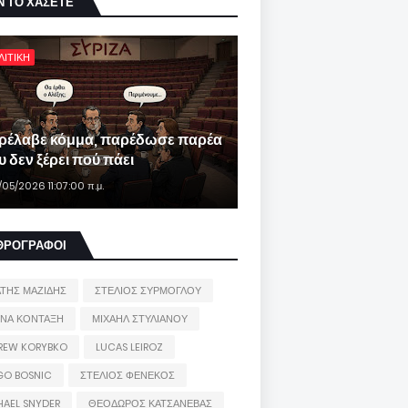
Ν ΤΟ ΧΑΣΕΤΕ
ΛΙΤΙΚΗ
ρέλαβε κόμμα, παρέδωσε παρέα
 δεν ξέρει πού πάει
/05/2026 11:07:00 π.μ.
ΘΡΟΓΡΑΦΟΙ
ΑΤΗΣ ΜΑΖΙΔΗΣ
ΣΤΕΛΙΟΣ ΣΥΡΜΟΓΛΟΥ
ΙΝΑ ΚΟΝΤΑΞΗ
ΜΙΧΑΗΛ ΣΤΥΛΙΑΝΟΥ
REW KORYBKO
LUCAS LEIROZ
GO BOSNIC
ΣΤΕΛΙΟΣ ΦΕΝΕΚΟΣ
HAEL SNYDER
ΘΕΟΔΩΡΟΣ ΚΑΤΣΑΝΕΒΑΣ