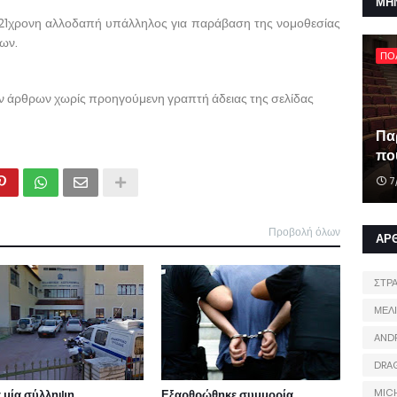
ΜΗ
21χρονη αλλοδαπή υπάλληλος για παράβαση της νομοθεσίας
ων.
ΠΟ
ων άρθρων χωρίς προηγούμενη γραπτή άδειας της σελίδας
Πα
που
7
Προβολή όλων
ΑΡ
ΣΤΡ
ΜΕΛ
AND
DRA
MIC
 μία σύλληψη
Εξαρθρώθηκε συμμορία