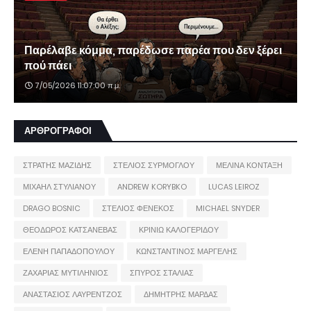
Παρέλαβε κόμμα, παρέδωσε παρέα που δεν ξέρει
πού πάει
7/05/2026 11:07:00 π.μ.
ΑΡΘΡΟΓΡΑΦΟΙ
ΣΤΡΑΤΗΣ ΜΑΖΙΔΗΣ
ΣΤΕΛΙΟΣ ΣΥΡΜΟΓΛΟΥ
ΜΕΛΙΝΑ ΚΟΝΤΑΞΗ
ΜΙΧΑΗΛ ΣΤΥΛΙΑΝΟΥ
ANDREW KORYBKO
LUCAS LEIROZ
DRAGO BOSNIC
ΣΤΕΛΙΟΣ ΦΕΝΕΚΟΣ
MICHAEL SNYDER
ΘΕΟΔΩΡΟΣ ΚΑΤΣΑΝΕΒΑΣ
ΚΡΙΝΙΩ ΚΑΛΟΓΕΡΙΔΟΥ
ΕΛΕΝΗ ΠΑΠΑΔΟΠΟΥΛΟΥ
ΚΩΝΣΤΑΝΤΙΝΟΣ ΜΑΡΓΕΛΗΣ
ΖΑΧΑΡΙΑΣ ΜΥΤΙΛΗΝΙΟΣ
ΣΠΥΡΟΣ ΣΤΑΛΙΑΣ
ΑΝΑΣΤΑΣΙΟΣ ΛΑΥΡΕΝΤΖΟΣ
ΔΗΜΗΤΡΗΣ ΜΑΡΔΑΣ