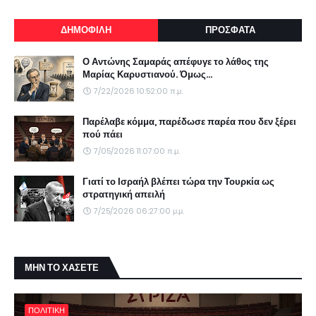
ΔΗΜΟΦΙΛΗ
ΠΡΟΣΦΑΤΑ
Ο Αντώνης Σαμαράς απέφυγε το λάθος της
Μαρίας Καρυστιανού. Όμως...
7/22/2026 10:52:00 π.μ.
Παρέλαβε κόμμα, παρέδωσε παρέα που δεν ξέρει
πού πάει
7/05/2026 11:07:00 π.μ.
Γιατί το Ισραήλ βλέπει τώρα την Τουρκία ως
στρατηγική απειλή
7/25/2026 06:27:00 μ.μ.
ΜΗΝ ΤΟ ΧΑΣΕΤΕ
ΠΟΛΙΤΙΚΗ