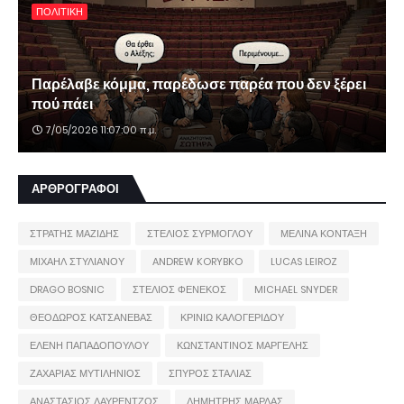
ΠΟΛΙΤΙΚΗ
Παρέλαβε κόμμα, παρέδωσε παρέα που δεν ξέρει
πού πάει
7/05/2026 11:07:00 π.μ.
ΑΡΘΡΟΓΡΑΦΟΙ
ΣΤΡΑΤΗΣ ΜΑΖΙΔΗΣ
ΣΤΕΛΙΟΣ ΣΥΡΜΟΓΛΟΥ
ΜΕΛΙΝΑ ΚΟΝΤΑΞΗ
ΜΙΧΑΗΛ ΣΤΥΛΙΑΝΟΥ
ANDREW KORYBKO
LUCAS LEIROZ
DRAGO BOSNIC
ΣΤΕΛΙΟΣ ΦΕΝΕΚΟΣ
MICHAEL SNYDER
ΘΕΟΔΩΡΟΣ ΚΑΤΣΑΝΕΒΑΣ
ΚΡΙΝΙΩ ΚΑΛΟΓΕΡΙΔΟΥ
ΕΛΕΝΗ ΠΑΠΑΔΟΠΟΥΛΟΥ
ΚΩΝΣΤΑΝΤΙΝΟΣ ΜΑΡΓΕΛΗΣ
ΖΑΧΑΡΙΑΣ ΜΥΤΙΛΗΝΙΟΣ
ΣΠΥΡΟΣ ΣΤΑΛΙΑΣ
ΑΝΑΣΤΑΣΙΟΣ ΛΑΥΡΕΝΤΖΟΣ
ΔΗΜΗΤΡΗΣ ΜΑΡΔΑΣ