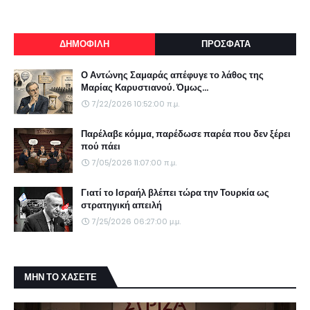
ΔΗΜΟΦΙΛΗ
ΠΡΟΣΦΑΤΑ
Ο Αντώνης Σαμαράς απέφυγε το λάθος της
Μαρίας Καρυστιανού. Όμως...
7/22/2026 10:52:00 π.μ.
Παρέλαβε κόμμα, παρέδωσε παρέα που δεν ξέρει
πού πάει
7/05/2026 11:07:00 π.μ.
Γιατί το Ισραήλ βλέπει τώρα την Τουρκία ως
στρατηγική απειλή
7/25/2026 06:27:00 μ.μ.
ΜΗΝ ΤΟ ΧΑΣΕΤΕ