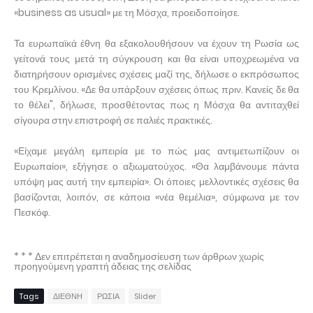
«business as usual» με τη Μόσχα, προειδοποίησε.
Τα ευρωπαϊκά έθνη θα εξακολουθήσουν να έχουν τη Ρωσία ως
γείτονά τους μετά τη σύγκρουση και θα είναι υποχρεωμένα να
διατηρήσουν ορισμένες σχέσεις μαζί της, δήλωσε ο εκπρόσωπος
του Κρεμλίνου. «Δε θα υπάρξουν σχέσεις όπως πριν. Κανείς δε θα
το θέλει", δήλωσε, προσθέτοντας πως η Μόσχα θα αντιταχθεί
σίγουρα στην επιστροφή σε παλιές πρακτικές.
«Είχαμε μεγάλη εμπειρία με το πώς μας αντιμετωπίζουν οι
Ευρωπαίοι», εξήγησε ο αξιωματούχος. «Θα λαμβάνουμε πάντα
υπόψη μας αυτή την εμπειρία». Οι όποιες μελλοντικές σχέσεις θα
βασίζονται, λοιπόν, σε κάποια «νέα θεμέλια», σύμφωνα με τον
Πεσκόφ.
* * * Δεν επιτρέπεται η αναδημοσίευση των άρθρων χωρίς
προηγούμενη γραπτή άδειας της σελίδας
Tags
ΔΙΕΘΝΗ
ΡΩΣΙΑ
Slider