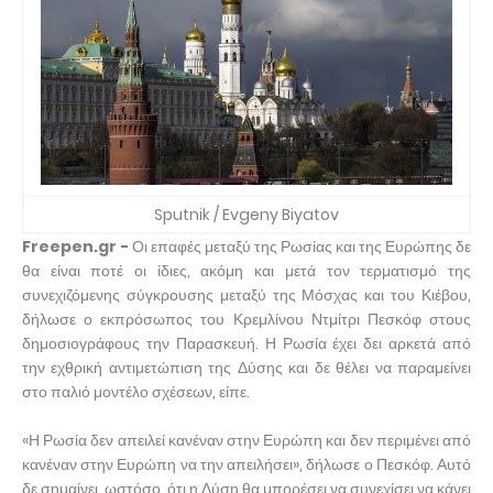
Sputnik / Evgeny Biyatov
Freepen.gr -
Οι επαφές μεταξύ της Ρωσίας και της Ευρώπης δε
θα είναι ποτέ οι ίδιες, ακόμη και μετά τον τερματισμό της
συνεχιζόμενης σύγκρουσης μεταξύ της Μόσχας και του Κιέβου,
δήλωσε ο εκπρόσωπος του Κρεμλίνου Ντμίτρι Πεσκόφ στους
δημοσιογράφους την Παρασκευή. Η Ρωσία έχει δει αρκετά από
την εχθρική αντιμετώπιση της Δύσης και δε θέλει να παραμείνει
στο παλιό μοντέλο σχέσεων, είπε.
«Η Ρωσία δεν απειλεί κανέναν στην Ευρώπη και δεν περιμένει από
κανέναν στην Ευρώπη να την απειλήσει», δήλωσε ο Πεσκόφ. Αυτό
δε σημαίνει, ωστόσο, ότι η Δύση θα μπορέσει να συνεχίσει να κάνει