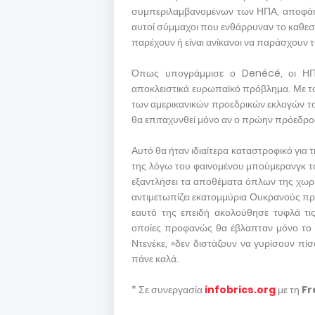
συμπεριλαμβανομένων των ΗΠΑ, αποφάσισε
αυτοί σύμμαχοι που ενθάρρυναν το καθεστώ
παρέχουν ή είναι ανίκανοι να παράσχουν τ
Όπως υπογράμμισε ο Denécé, οι ΗΠΑ 
αποκλειστικά ευρωπαϊκό πρόβλημα. Με το
των αμερικανικών προεδρικών εκλογών το
θα επιταχυνθεί μόνο αν ο πρώην πρόεδρος
Αυτό θα ήταν ιδιαίτερα καταστροφικό για 
της λόγω του φαινομένου μπούμερανγκ τ
εξαντλήσει τα αποθέματα όπλων της χωρί
αντιμετωπίζει εκατομμύρια Ουκρανούς πρ
εαυτό της επειδή ακολούθησε τυφλά τις
οποίες προφανώς θα έβλαπταν μόνο το μπ
Ντενέκε, «δεν διστάζουν να γυρίσουν πί
πάνε καλά.
* Σε συνεργασία
infobrics.org
με τη
Fr