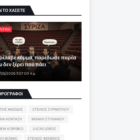
Ν ΤΟ ΧΑΣΕΤΕ
ΛΙΤΙΚΗ
ρέλαβε κόμμα, παρέδωσε παρέα
 δεν ξέρει πού πάει
/05/2026 11:07:00 π.μ.
ΘΡΟΓΡΑΦΟΙ
ΑΤΗΣ ΜΑΖΙΔΗΣ
ΣΤΕΛΙΟΣ ΣΥΡΜΟΓΛΟΥ
ΙΝΑ ΚΟΝΤΑΞΗ
ΜΙΧΑΗΛ ΣΤΥΛΙΑΝΟΥ
REW KORYBKO
LUCAS LEIROZ
GO BOSNIC
ΣΤΕΛΙΟΣ ΦΕΝΕΚΟΣ