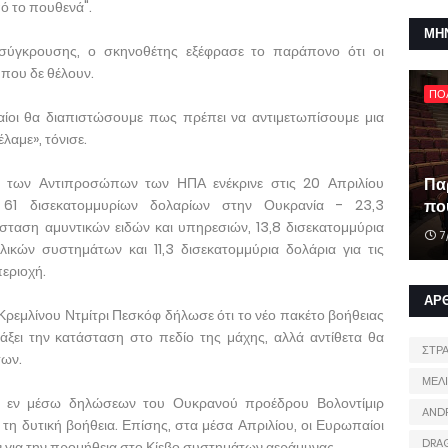
ό το πουθενά".
ΜΗ
ύγκρουσης, ο σκηνοθέτης εξέφρασε το παράπονο ότι οι
που δε θέλουν.
ΠΟ
αίοι θα διαπιστώσουμε πως πρέπει να αντιμετωπίσουμε μια
λαμε», τόνισε.
 των Αντιπροσώπων των ΗΠΑ ενέκρινε στις 20 Απριλίου
Πα
 61 δισεκατομμυρίων δολαρίων στην Ουκρανία - 23,3
που
άσταση αμυντικών ειδών και υπηρεσιών, 13,8 δισεκατομμύρια
7
ικών συστημάτων και 11,3 δισεκατομμύρια δολάρια για τις
περιοχή.
ΑΡ
ρεμλίνου Ντμίτρι Πεσκόφ δήλωσε ότι το νέο πακέτο βοήθειας
ξει την κατάσταση στο πεδίο της μάχης, αλλά αντίθετα θα
ΣΤΡ
των.
ΜΕΛ
κε εν μέσω δηλώσεων του Ουκρανού προέδρου Βολοντίμιρ
AND
τη δυτική βοήθεια. Επίσης, στα μέσα Απριλίου, οι Ευρωπαίοι
DRA
για την προμήθεια στο Κίεβο συστημάτων αεράμυνας.