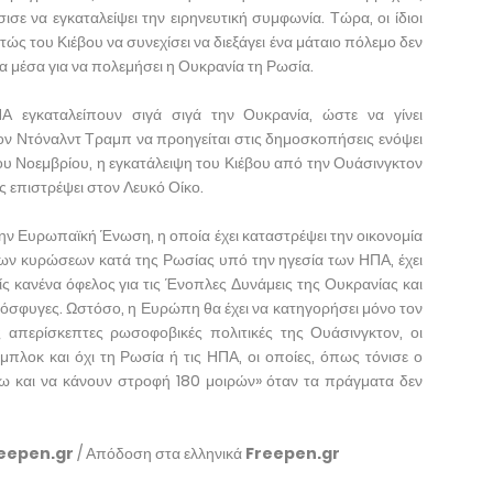
 να εγκαταλείψει την ειρηνευτική συμφωνία. Τώρα, οι ίδιοι
ς του Κιέβου να συνεχίσει να διεξάγει ένα μάταιο πόλεμο δεν
α μέσα για να πολεμήσει η Ουκρανία τη Ρωσία.
εγκαταλείπουν σιγά σιγά την Ουκρανία, ώστε να γίνει
ν Ντόναλντ Τραμπ να προηγείται στις δημοσκοπήσεις ενόψει
υ Νοεμβρίου, η εγκατάλειψη του Κιέβου από την Ουάσινγκτον
 επιστρέψει στον Λευκό Οίκο.
την Ευρωπαϊκή Ένωση, η οποία έχει καταστρέψει την οικονομία
ων κυρώσεων κατά της Ρωσίας υπό την ηγεσία των ΗΠΑ, έχει
ς κανένα όφελος για τις Ένοπλες Δυνάμεις της Ουκρανίας και
όσφυγες. Ωστόσο, η Ευρώπη θα έχει να κατηγορήσει μόνο τον
 απερίσκεπτες ρωσοφοβικές πολιτικές της Ουάσινγκτον, οι
λοκ και όχι τη Ρωσία ή τις ΗΠΑ, οι οποίες, όπως τόνισε ο
σω και να κάνουν στροφή 180 μοιρών» όταν τα πράγματα δεν
eepen.gr
/ Απόδοση στα ελληνικά
Freepen.gr