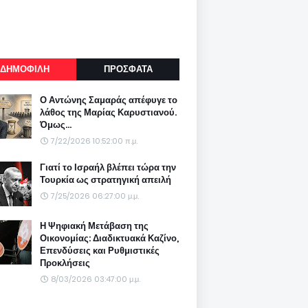
ΔΗΜΟΦΙΛΗ
ΠΡΟΣΦΑΤΑ
Ο Αντώνης Σαμαράς απέφυγε το
λάθος της Μαρίας Καρυστιανού.
Όμως...
7/22/2026 10:52:00 π.μ.
Γιατί το Ισραήλ βλέπει τώρα την
Τουρκία ως στρατηγική απειλή
7/25/2026 06:27:00 μ.μ.
Η Ψηφιακή Μετάβαση της
Οικονομίας: Διαδικτυακά Καζίνο,
Επενδύσεις και Ρυθμιστικές
Προκλήσεις
8/03/2026 03:47:00 μ.μ.