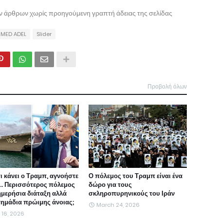
ων άρθρων χωρίς προηγούμενη γραπτή άδειας της σελίδας
MED ADEL
Slider
Προβολή όλων
τι κάνει ο Τραμπ, αγνοήστε
Ο πόλεμος του Τραμπ είναι ένα
ι... Περισσότερος πόλεμος
δώρο για τους
ημερήσια διάταξη αλλά
σκληροπυρηνικούς του Ιράν
 σημάδια πρώιμης άνοιας;
March 24, 2026
l 16, 2026