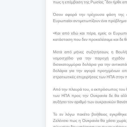
πως η επέμβαση της Ρωσίας "δεν ήρθε απ
Όσον αφορά την τρέχουσα φάση της σ
Ευρωπαίοι αντιμετωπίζουν ένα πρόβλημα 
«Και από εδώ και πέρα, εμείς οι Ευρωπ
κατάσταση που δεν προκαλέσαμε και δε θέ
Μετά από μήνες συζητήσεων, η Βουλή
νομοσχέδιο για την παροχή σχεδόν
δισεκατομμύρια δολάρια για την αντικατ
δολάρια για την αγορά προηγμένων οπλ
στρατιωτικές επιχειρήσεις των ΗΠΑ στην 
Από την πλευρά του, ο εκπρόσωπος του Κ
των ΗΠΑ προς την Ουκρανία δε θα αλλά
αυξήσει τον αριθμό των ουκρανικών θανά
Το εν λόγω πακέτο βοήθειας εγκρίθη
Ζελένσκι πως η Ουκρανία θα χάσει χωρίς 
σύμμαχοι δεν μπόρεσαν να συμφωνήσουν 