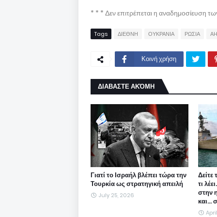
* * * Δεν επιτρέπεται η αναδημοσίευση τ
Tags
ΔΙΕΘΝΗ
ΟΥΚΡΑΝΙΑ
ΡΩΣΙΑ
AH
Κοινή χρήση
ΔΙΑΒΑΣΤΕ ΑΚΌΜΗ
Γιατί το Ισραήλ βλέπει τώρα την
Δείτε 
Τουρκία ως στρατηγική απειλή
τι λέε
στην 
July 25, 2026
και...
Apri