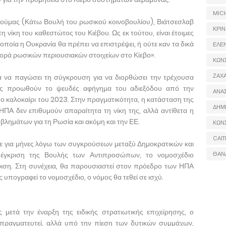
MIC
ούμας (Κάτω Βουλή του ρωσικού κοινοβουλίου), Βιάτσεσλαβ
ΚΡΙΝ
η νίκη του καθεστώτος του Κιέβου. Ως εκ τούτου, είναι έτοιμες
ποία η Ουκρανία θα πρέπει να επιστρέψει, ή ούτε καν τα δικά
ΕΛΕ
αφορά ρωσικών περιουσιακών στοιχείων στο Κίεβο».
ΚΩΝ
ΖΑΧΑ
να παγώσει τη σύγκρουση για να διορθώσει την τρέχουσα
ης προωθούν το ψευδές αφήγημα του αδιεξόδου από την
ΑΝΑ
ο καλοκαίρι του 2023. Στην πραγματικότητα, η κατάσταση της
ΔΗΜ
ΗΠΑ δεν επιθυμούν απαραίτητα τη νίκη της, αλλά αντίθετα η
λημάτων για τη Ρωσία και ακόμη και την ΕΕ.
ΚΩΝ
CAIT
ε για μήνες λόγω των συγκρούσεων μεταξύ Δημοκρατικών και
 έγκριση της Βουλής των Αντιπροσώπων, το νομοσχέδιο
ΘΑΝ
ιση. Στη συνέχεια, θα παρουσιαστεί στον πρόεδρο των ΗΠΑ
 υπογραφεί το νομοσχέδιο, ο νόμος θα τεθεί σε ισχύ.
 μετά την έναρξη της ειδικής στρατιωτικής επιχείρησης, ο
απραγματευτεί, αλλά υπό την πίεση των δυτικών συμμάχων,