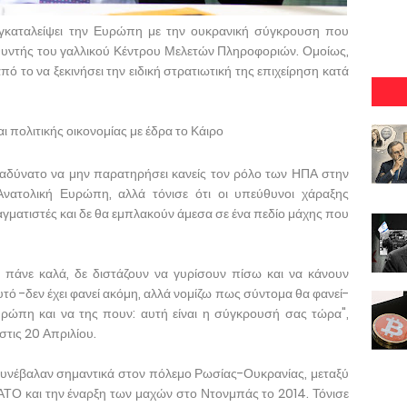
 εγκαταλείψει την Ευρώπη με την ουκρανική σύγκρουση που
θυντής του γαλλικού Κέντρου Μελετών Πληροφοριών. Ομοίως,
από το να ξεκινήσει την ειδική στρατιωτική της επιχείρηση κατά
αι πολιτικής οικονομίας με έδρα το Κάιρο
αδύνατο να μην παρατηρήσει κανείς τον ρόλο των ΗΠΑ στην
ατολική Ευρώπη, αλλά τόνισε ότι οι υπεύθυνοι χάραξης
αγματιστές και δε θα εμπλακούν άμεσα σε ένα πεδίο μάχης που
 πάνε καλά, δε διστάζουν να γυρίσουν πίσω και να κάνουν
υτό -δεν έχει φανεί ακόμη, αλλά νομίζω πως σύντομα θα φανεί-
υρώπη και να της πουν: αυτή είναι η σύγκρουσή σας τώρα",
στις 20 Απριλίου.
 συνέβαλαν σημαντικά στον πόλεμο Ρωσίας-Ουκρανίας, μεταξύ
ΝΑΤΟ και την έναρξη των μαχών στο Ντονμπάς το 2014. Τόνισε