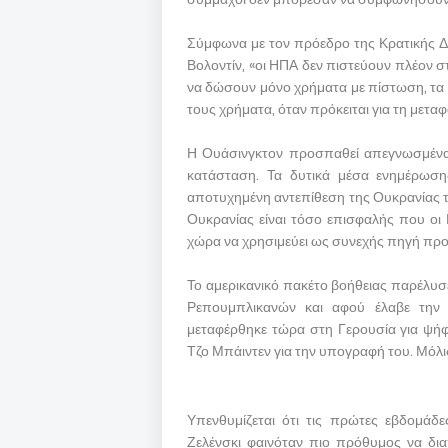
Σύμφωνα με τον πρόεδρο της Κρατικής Δ
Βολοντίν, «οι ΗΠΑ δεν πιστεύουν πλέον στ
να δώσουν μόνο χρήματα με πίστωση, τα ο
τους χρήματα, όταν πρόκειται για τη μετ
Η Ουάσινγκτον προσπαθεί απεγνωσμένα 
κατάσταση. Τα δυτικά μέσα ενημέρωσ
αποτυχημένη αντεπίθεση της Ουκρανίας τ
Ουκρανίας είναι τόσο επισφαλής που οι 
χώρα να χρησιμεύει ως συνεχής πηγή προβ
Το αμερικανικό πακέτο βοήθειας παρέλυσ
Ρεπουμπλικανών και αφού έλαβε την
μεταφέρθηκε τώρα στη Γερουσία για ψήφ
Τζο Μπάιντεν για την υπογραφή του. Μόλις
Υπενθυμίζεται ότι τις πρώτες εβδομάδες
Ζελένσκι φαινόταν πιο πρόθυμος να δι