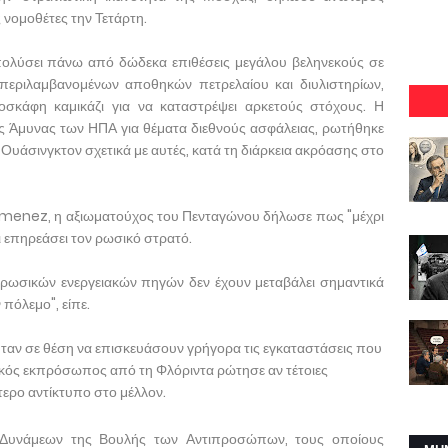
νομοθέτες την Τετάρτη.
απολύσει πάνω από δώδεκα επιθέσεις μεγάλου βεληνεκούς σε
μπεριλαμβανομένων αποθηκών πετρελαίου και διυλιστηρίων,
σκάφη καμικάζι για να καταστρέψει αρκετούς στόχους. Η
 Άμυνας των ΗΠΑ για θέματα διεθνούς ασφάλειας, ρωτήθηκε
ης Ουάσινγκτον σχετικά με αυτές, κατά τη διάρκεια ακρόασης στο
enez, η αξιωματούχος του Πενταγώνου δήλωσε πως "μέχρι
ει επηρεάσει τον ρωσικό στρατό.
 ρωσικών ενεργειακών πηγών δεν έχουν μεταβάλει σημαντικά
 πόλεμο", είπε.
οι ήταν σε θέση να επισκευάσουν γρήγορα τις εγκαταστάσεις που
κός εκπρόσωπος από τη Φλόριντα ρώτησε αν τέτοιες
ερο αντίκτυπο στο μέλλον.
 Δυνάμεων της Βουλής των Αντιπροσώπων, τους οποίους