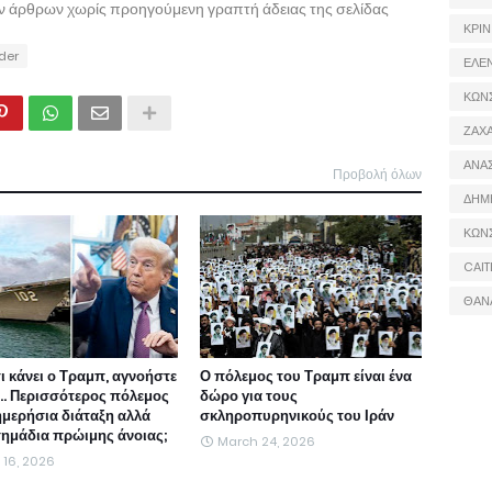
ων άρθρων χωρίς προηγούμενη γραπτή άδειας της σελίδας
ΚΡΙΝ
ider
ΕΛΕ
ΚΩΝ
ΖΑΧΑ
ΑΝΑ
Προβολή όλων
ΔΗΜ
ΚΩΝ
CAIT
ΘΑΝ
τι κάνει ο Τραμπ, αγνοήστε
Ο πόλεμος του Τραμπ είναι ένα
ι... Περισσότερος πόλεμος
δώρο για τους
ημερήσια διάταξη αλλά
σκληροπυρηνικούς του Ιράν
 σημάδια πρώιμης άνοιας;
March 24, 2026
l 16, 2026