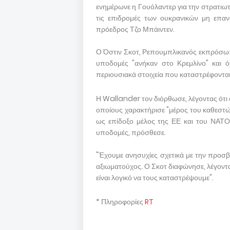
ενημέρωνε η Γουόλαντερ για την στρατιω
τις επιδρομές των ουκρανικών μη επα
πρόεδρος Τζο Μπάιντεν.
Ο Όστιν Σκοτ, Ρεπουμπλικανός εκπρόσωπο
υποδομές "ανήκαν στο Κρεμλίνο" και όχι
περιουσιακά στοιχεία που καταστρέφονται
Η Wallander τον διόρθωσε, λέγοντας ότι 
οποίους χαρακτήρισε "μέρος του καθεστώ
ως επίδοξο μέλος της ΕΕ και του ΝΑΤΟ,
υποδομές, πρόσθεσε.
"Έχουμε ανησυχίες σχετικά με την προσβ
αξιωματούχος. Ο Σκοτ διαφώνησε, λέγοντας
είναι λογικό να τους καταστρέψουμε".
* Πληροφορίες
RT