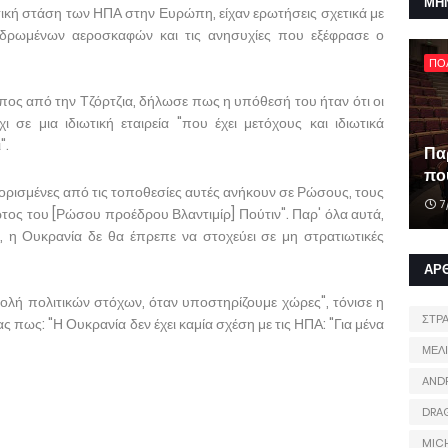
ΜΗ
τική στάση των ΗΠΑ στην Ευρώπη, είχαν ερωτήσεις σχετικά με
νδρωμένων αεροσκαφών και τις ανησυχίες που εξέφρασε ο
ΠΟ
ς από την Τζόρτζια, δήλωσε πως η υπόθεσή του ήταν ότι οι
 σε μια ιδιωτική εταιρεία "που έχει μετόχους και ιδιωτικά
".
Πα
που
ορισμένες από τις τοποθεσίες αυτές ανήκουν σε Ρώσους, τους
7
τος του [Ρώσου προέδρου Βλαντιμίρ] Πούτιν". Παρ' όλα αυτά,
 η Ουκρανία δε θα έπρεπε να στοχεύει σε μη στρατιωτικές
ΑΡ
ολή πολιτικών στόχων, όταν υποστηρίζουμε χώρες", τόνισε η
ΣΤΡ
 πως: "Η Ουκρανία δεν έχει καμία σχέση με τις ΗΠΑ: "Για μένα
ΜΕΛ
AND
DRA
MIC