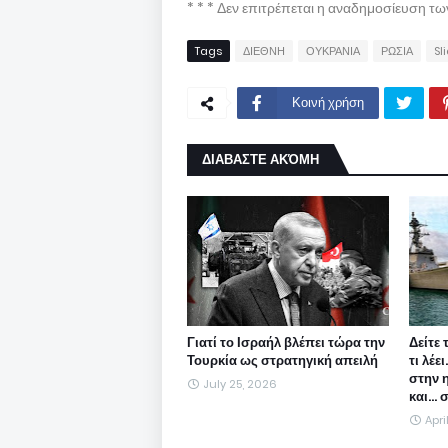
* * * Δεν επιτρέπεται η αναδημοσίευση τ
Tags
ΔΙΕΘΝΗ
ΟΥΚΡΑΝΙΑ
ΡΩΣΙΑ
Sl
Κοινή χρήση
ΔΙΑΒΑΣΤΕ ΑΚΌΜΗ
Γιατί το Ισραήλ βλέπει τώρα την
Δείτε 
Τουρκία ως στρατηγική απειλή
τι λέε
στην 
July 25, 2026
και...
Apri