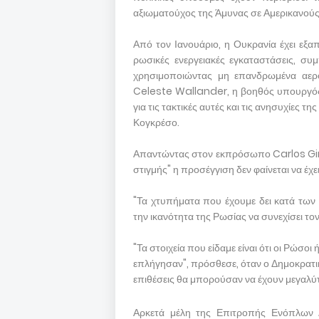
αξιωματούχος της Άμυνας σε Αμερικανούς 
Από τον Ιανουάριο, η Ουκρανία έχει εξ
ρωσικές ενεργειακές εγκαταστάσεις, συ
χρησιμοποιώντας μη επανδρωμένα αερο
Celeste Wallander, η βοηθός υπουργός
για τις τακτικές αυτές και τις ανησυχίες τ
Κογκρέσο.
Απαντώντας στον εκπρόσωπο Carlos Gim
στιγμής" η προσέγγιση δεν φαίνεται να έχ
"Τα χτυπήματα που έχουμε δει κατά των
την ικανότητα της Ρωσίας να συνεχίσει τον
"Τα στοιχεία που είδαμε είναι ότι οι Ρώσ
επλήγησαν", πρόσθεσε, όταν ο Δημοκρατι
επιθέσεις θα μπορούσαν να έχουν μεγαλύτ
Αρκετά μέλη της Επιτροπής Ενόπλων