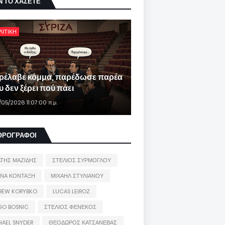
Ν ΤΟ ΧΑΣΕΤΕ
ΛΙΤΙΚΗ
ρέλαβε κόμμα, παρέδωσε παρέα
 δεν ξέρει πού πάει
/05/2026 11:07:00 π.μ.
ΘΡΟΓΡΑΦΟΙ
ΑΤΗΣ ΜΑΖΙΔΗΣ
ΣΤΕΛΙΟΣ ΣΥΡΜΟΓΛΟΥ
ΙΝΑ ΚΟΝΤΑΞΗ
ΜΙΧΑΗΛ ΣΤΥΛΙΑΝΟΥ
REW KORYBKO
LUCAS LEIROZ
GO BOSNIC
ΣΤΕΛΙΟΣ ΦΕΝΕΚΟΣ
HAEL SNYDER
ΘΕΟΔΩΡΟΣ ΚΑΤΣΑΝΕΒΑΣ