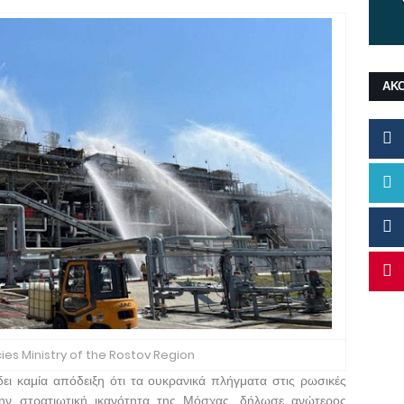
ΑΚ
es Ministry of the Rostov Region
δει καμία απόδειξη ότι τα ουκρανικά πλήγματα στις ρωσικές
την στρατιωτική ικανότητα της Μόσχας, δήλωσε ανώτερος