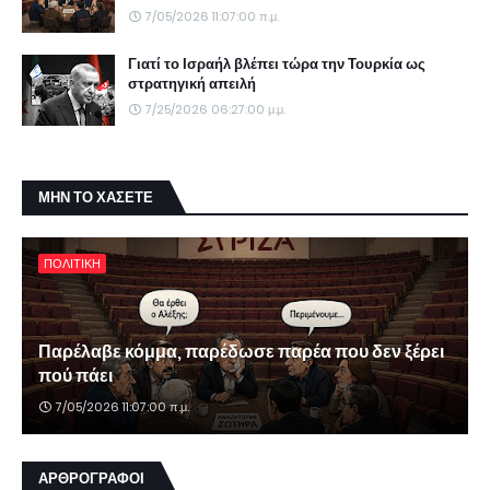
7/05/2026 11:07:00 π.μ.
Γιατί το Ισραήλ βλέπει τώρα την Τουρκία ως
στρατηγική απειλή
7/25/2026 06:27:00 μ.μ.
ΜΗΝ ΤΟ ΧΑΣΕΤΕ
ΠΟΛΙΤΙΚΗ
Παρέλαβε κόμμα, παρέδωσε παρέα που δεν ξέρει
πού πάει
7/05/2026 11:07:00 π.μ.
ΑΡΘΡΟΓΡΑΦΟΙ