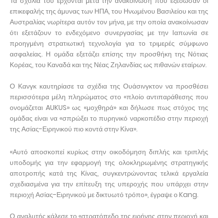
Τα σχόλιά του έρχονται μετά την ανακοίνωση που εξέδωσαν οι
επικεφαλής της άμυνας των ΗΠΑ, του Ηνωμένου Βασιλείου και της
Αυστραλίας νωρίτερα αυτόν τον μήνα, με την οποία ανακοίνωσαν
ότι εξετάζουν το ενδεχόμενο συνεργασίας με την Ιαπωνία σε
προηγμένη στρατιωτική τεχνολογία για το τριμερές σύμφωνο
ασφαλείας. Η ομάδα εξετάζει επίσης την προσθήκη της Νότιας
Κορέας, του Καναδά και της Νέας Ζηλανδίας ως πιθανών εταίρων.
Ο Κανγκ καυτηρίασε τα σχέδια της Ουάσινγκτον να προσθέσει
περισσότερα μέλη πληρώματος στο «πλοίο αντιπαράθεσης που
ονομάζεται AUKUS» ως «μοχθηρά» και δήλωσε πως στόχος της
ομάδας είναι να «σπρώξει το πυρηνικό ναρκοπέδιο στην περιοχή
της Ασίας-Ειρηνικού πιο κοντά στην Κίνα».
«Αυτό αποσκοπεί κυρίως στην οικοδόμηση διπλής και τριπλής
υποδομής για την εφαρμογή της ολοκληρωμένης στρατηγικής
αποτροπής κατά της Κίνας, συγκεντρώνοντας τελικά εργαλεία
σχεδιασμένα για την επίτευξη της υπεροχής που υπάρχει στην
περιοχή Ασίας-Ειρηνικού με δικτυωτό τρόπο», έγραψε ο Kang.
Ο αναλυτής κάλεσε το «στρατόπεδο της ειρήνης στην περιοχή και