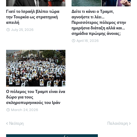
Γιατί το Ισραήλ βλέπει τώρα
Δείτε τι κάνει ο Τραμπ,
την Τουρκία ως στρατηγική
αγνοήστε τι λέει...
απειλή
Περισσότερος πόλεμος στην
ημερήσια διάταξη αλλά και...
July 25, 2026
σημάδια πρώιμης άνοιας;
April 16, 2026
Ο πόλεμος του Τραμπ είναι ένα
δώρο για τους
σκληροπυρηνικούς του Ιράν
March 24, 2026
Νεότερη
Παλαιότερη