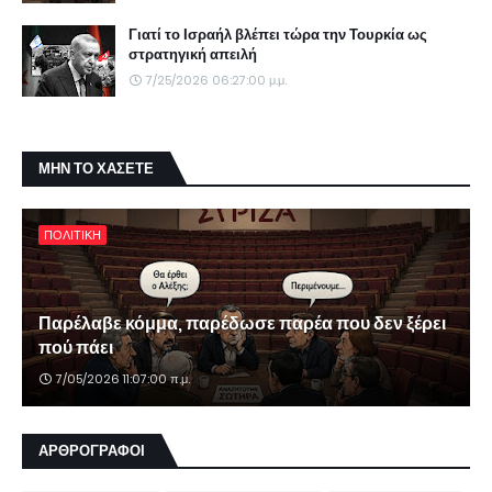
Γιατί το Ισραήλ βλέπει τώρα την Τουρκία ως
στρατηγική απειλή
7/25/2026 06:27:00 μ.μ.
ΜΗΝ ΤΟ ΧΑΣΕΤΕ
ΠΟΛΙΤΙΚΗ
Παρέλαβε κόμμα, παρέδωσε παρέα που δεν ξέρει
πού πάει
7/05/2026 11:07:00 π.μ.
ΑΡΘΡΟΓΡΑΦΟΙ