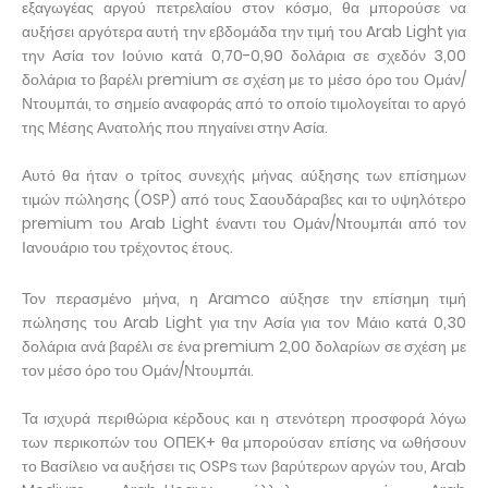
εξαγωγέας αργού πετρελαίου στον κόσμο, θα μπορούσε να
αυξήσει αργότερα αυτή την εβδομάδα την τιμή του Arab Light για
την Ασία τον Ιούνιο κατά 0,70-0,90 δολάρια σε σχεδόν 3,00
δολάρια το βαρέλι premium σε σχέση με το μέσο όρο του Ομάν/
Ντουμπάι, το σημείο αναφοράς από το οποίο τιμολογείται το αργό
της Μέσης Ανατολής που πηγαίνει στην Ασία.
Αυτό θα ήταν ο τρίτος συνεχής μήνας αύξησης των επίσημων
τιμών πώλησης (OSP) από τους Σαουδάραβες και το υψηλότερο
premium του Arab Light έναντι του Ομάν/Ντουμπάι από τον
Ιανουάριο του τρέχοντος έτους.
Τον περασμένο μήνα, η Aramco αύξησε την επίσημη τιμή
πώλησης του Arab Light για την Ασία για τον Μάιο κατά 0,30
δολάρια ανά βαρέλι σε ένα premium 2,00 δολαρίων σε σχέση με
τον μέσο όρο του Ομάν/Ντουμπάι.
Τα ισχυρά περιθώρια κέρδους και η στενότερη προσφορά λόγω
των περικοπών του ΟΠΕΚ+ θα μπορούσαν επίσης να ωθήσουν
το Βασίλειο να αυξήσει τις OSPs των βαρύτερων αργών του, Arab