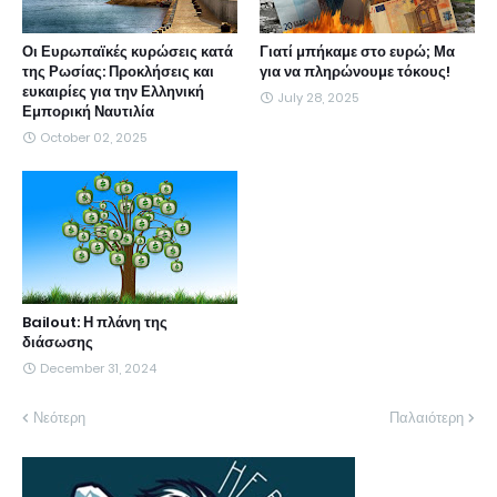
Οι Ευρωπαϊκές κυρώσεις κατά
Γιατί μπήκαμε στο ευρώ; Μα
της Ρωσίας: Προκλήσεις και
για να πληρώνουμε τόκους!
ευκαιρίες για την Ελληνική
July 28, 2025
Εμπορική Ναυτιλία
October 02, 2025
Bailout: Η πλάνη της
διάσωσης
December 31, 2024
Νεότερη
Παλαιότερη