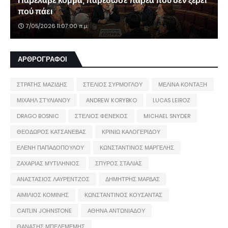
Παρέλαβε κόμμα, παρέδωσε παρέα που δεν ξέρει
πού πάει
7/05/2026 11:07:00 π.μ.
ΑΡΘΡΟΓΡΑΦΟΙ
ΣΤΡΑΤΗΣ ΜΑΖΙΔΗΣ
ΣΤΕΛΙΟΣ ΣΥΡΜΟΓΛΟΥ
ΜΕΛΙΝΑ ΚΟΝΤΑΞΗ
ΜΙΧΑΗΛ ΣΤΥΛΙΑΝΟΥ
ANDREW KORYBKO
LUCAS LEIROZ
DRAGO BOSNIC
ΣΤΕΛΙΟΣ ΦΕΝΕΚΟΣ
MICHAEL SNYDER
ΘΕΟΔΩΡΟΣ ΚΑΤΣΑΝΕΒΑΣ
ΚΡΙΝΙΩ ΚΑΛΟΓΕΡΙΔΟΥ
ΕΛΕΝΗ ΠΑΠΑΔΟΠΟΥΛΟΥ
ΚΩΝΣΤΑΝΤΙΝΟΣ ΜΑΡΓΕΛΗΣ
ΖΑΧΑΡΙΑΣ ΜΥΤΙΛΗΝΙΟΣ
ΣΠΥΡΟΣ ΣΤΑΛΙΑΣ
ΑΝΑΣΤΑΣΙΟΣ ΛΑΥΡΕΝΤΖΟΣ
ΔΗΜΗΤΡΗΣ ΜΑΡΔΑΣ
ΑΙΜΙΛΙΟΣ ΚΟΜΙΝΗΣ
ΚΩΝΣΤΑΝΤΙΝΟΣ ΚΟΥΣΑΝΤΑΣ
CAITLIN JOHNSTONE
ΑΘΗΝΑ ΑΝΤΩΝΙΑΔΟΥ
ΘΑΝΑΣΗΣ ΜΠΕΛΕΜΕΜΗΣ