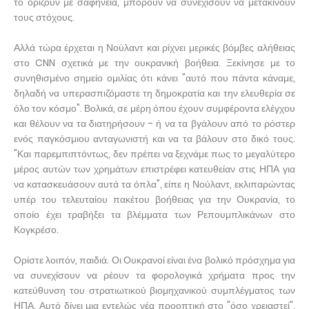
το ορίζουν με σαφήνεια, μπορούν να συνεχίσουν να μετακινούν
τους στόχους.
Αλλά τώρα έρχεται η Νούλαντ και ρίχνει μερικές βόμβες αλήθειας
στο CNN σχετικά με την ουκρανική βοήθεια. Ξεκίνησε με το
συνηθισμένο σημείο ομιλίας ότι κάνει "αυτό που πάντα κάναμε,
δηλαδή να υπερασπιζόμαστε τη δημοκρατία και την ελευθερία σε
όλο τον κόσμο". Βολικά, σε μέρη όπου έχουν συμφέροντα ελέγχου
και θέλουν να τα διατηρήσουν - ή να τα βγάλουν από το ρόστερ
ενός παγκόσμιου ανταγωνιστή και να τα βάλουν στο δικό τους.
"Και παρεμπιπτόντως, δεν πρέπει να ξεχνάμε πως το μεγαλύτερο
μέρος αυτών των χρημάτων επιστρέφει κατευθείαν στις ΗΠΑ για
να κατασκευάσουν αυτά τα όπλα", είπε η Νούλαντ, εκλιπαρώντας
υπέρ του τελευταίου πακέτου βοήθειας για την Ουκρανία, το
οποίο έχει τραβήξει τα βλέμματα των Ρεπουμπλικάνων στο
Κογκρέσο.
Ορίστε λοιπόν, παιδιά. Οι Ουκρανοί είναι ένα βολικό πρόσχημα για
να συνεχίσουν να ρέουν τα φορολογικά χρήματα προς την
κατεύθυνση του στρατιωτικού βιομηχανικού συμπλέγματος των
ΗΠΑ. Αυτό δίνει μια εντελώς νέα προοπτική στο "όσο χρειαστεί".