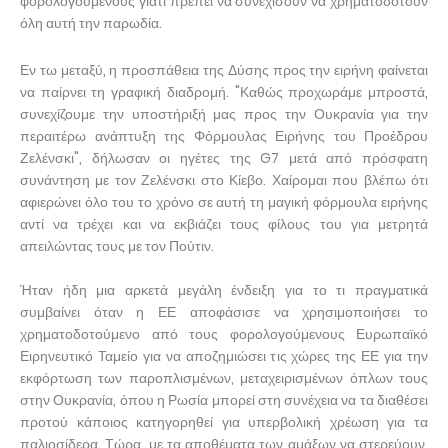
φορολογούμενους γιατί πρέπει να συνεχίσουν να χρηματοδοτούν
όλη αυτή την παρωδία.
Εν τω μεταξύ, η προσπάθεια της Δύσης προς την ειρήνη φαίνεται
να παίρνει τη γραφική διαδρομή. "Καθώς προχωράμε μπροστά,
συνεχίζουμε την υποστήριξή μας προς την Ουκρανία για την
περαιτέρω ανάπτυξη της Φόρμουλας Ειρήνης του Προέδρου
Ζελένσκι", δήλωσαν οι ηγέτες της G7 μετά από πρόσφατη
συνάντηση με τον Ζελένσκι στο Κίεβο. Χαίρομαι που βλέπω ότι
αφιερώνει όλο του το χρόνο σε αυτή τη μαγική φόρμουλα ειρήνης
αντί να τρέχει και να εκβιάζει τους φίλους του για μετρητά
απειλώντας τους με τον Πούτιν.
Ήταν ήδη μια αρκετά μεγάλη ένδειξη για το τι πραγματικά
συμβαίνει όταν η ΕΕ αποφάσισε να χρησιμοποιήσει το
χρηματοδοτούμενο από τους φορολογούμενους Ευρωπαϊκό
Ειρηνευτικό Ταμείο για να αποζημιώσει τις χώρες της ΕΕ για την
εκφόρτωση των παροπλισμένων, μεταχειρισμένων όπλων τους
στην Ουκρανία, όπου η Ρωσία μπορεί στη συνέχεια να τα διαθέσει
προτού κάποιος κατηγορηθεί για υπερβολική χρέωση για τα
παλιοσίδερα. Τώρα, με τα αποθέματα των αμάξων να στερεύουν,