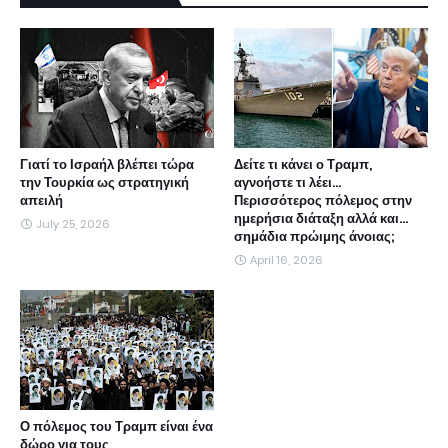
Γιατί το Ισραήλ βλέπει τώρα
Δείτε τι κάνει ο Τραμπ,
την Τουρκία ως στρατηγική
αγνοήστε τι λέει...
απειλή
Περισσότερος πόλεμος στην
ημερήσια διάταξη αλλά και...
July 25, 2026
σημάδια πρώιμης άνοιας;
April 16, 2026
Ο πόλεμος του Τραμπ είναι ένα
δώρο για τους