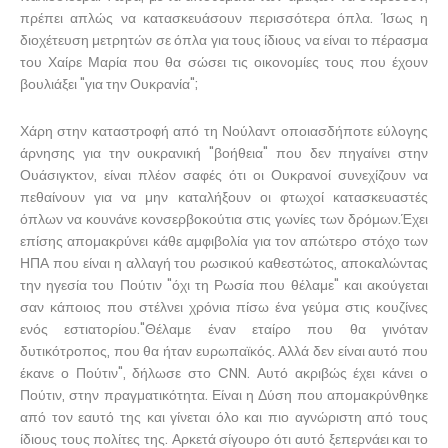
πρέπει απλώς να κατασκευάσουν περισσότερα όπλα. Ίσως η
διοχέτευση μετρητών σε όπλα για τους ίδιους να είναι το πέρασμα
του Χαίρε Μαρία που θα σώσει τις οικονομίες τους που έχουν
βουλιάξει "για την Ουκρανία";
Χάρη στην καταστροφή από τη Νούλαντ οποιασδήποτε εύλογης
άρνησης για την ουκρανική "βοήθεια" που δεν πηγαίνει στην
Ουάσιγκτον, είναι πλέον σαφές ότι οι Ουκρανοί συνεχίζουν να
πεθαίνουν για να μην καταλήξουν οι φτωχοί κατασκευαστές
όπλων να κουνάνε κονσερβοκούτια στις γωνίες των δρόμων.Έχει
επίσης απομακρύνει κάθε αμφιβολία για τον απώτερο στόχο των
ΗΠΑ που είναι η αλλαγή του ρωσικού καθεστώτος, αποκαλώντας
την ηγεσία του Πούτιν "όχι τη Ρωσία που θέλαμε" και ακούγεται
σαν κάποιος που στέλνει χρόνια πίσω ένα γεύμα στις κουζίνες
ενός εστιατορίου."Θέλαμε έναν εταίρο που θα γινόταν
δυτικότροπος, που θα ήταν ευρωπαϊκός. Αλλά δεν είναι αυτό που
έκανε ο Πούτιν", δήλωσε στο CNN. Αυτό ακριβώς έχει κάνει ο
Πούτιν, στην πραγματικότητα. Είναι η Δύση που απομακρύνθηκε
από τον εαυτό της και γίνεται όλο και πιο αγνώριστη από τους
ίδιους τους πολίτες της. Αρκετά σίγουρο ότι αυτό ξεπερνάει και το