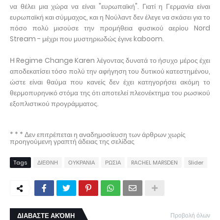
να θέλει μια χώρα να είναι "ευρωπαϊκή". Γιατί η Γερμανία είναι
ευρωπαϊκή και σύμμαχος, και η Νούλαντ δεν έλεγε να σκάσει για το
πόσο πολύ μισούσε την προμήθεια φυσικού αερίου Nord
Stream - μέχρι που μυστηριωδώς έγινε kaboom.
Η Regime Change Karen λέγοντας δυνατά το ήσυχο μέρος έχει
αποδεκατίσει τόσο πολύ την αφήγηση του δυτικού κατεστημένου,
ώστε είναι θαύμα που κανείς δεν έχει κατηγορήσει ακόμη το
θερμοπυρηνικό στόμα της ότι αποτελεί πλεονέκτημα του ρωσικού
εξοπλιστικού προγράμματος.
* * * Δεν επιτρέπεται η αναδημοσίευση των άρθρων χωρίς
προηγούμενη γραπτή άδειας της σελίδας
Tags
ΔΙΕΘΝΗ
ΟΥΚΡΑΝΙΑ
ΡΩΣΙΑ
RACHEL MARSDEN
Slider
ΔΙΑΒΑΣΤΕ ΑΚΌΜΗ
Προβολή όλων