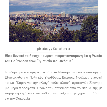
pixabay / Katatonia
Είπε δυνατά το ήσυχο κομμάτι, παραπονούμενη ότι η Ρωσία
του Πούτιν δεν είναι "η Ρωσία που θέλαμε"
Το εξάρτημα του αμερικανικού Στέιτ Ντιπάρτμεντ και υφυπουργός
Εξωτερικών για Πολιτικές Υποθέσεις, Βικτόρια Νούλαντ, γνωστή
και ως "Κάρεν για την αλλαγή καθεστώτος", προφανώς ξύπνησε
μια μέρα πρόσφατα, έβγαλε την ασφάλεια από το στόμα της με
πυρηνική ισχύ και κατά λάθος ανατίναξε το αφήγημα της Δύσης
για την Ουκρανία.