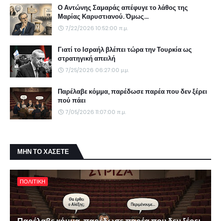
Ο Αντώνης Σαμαράς απέφυγε το λάθος της
Μαρίας Καρυστιανού. Όμως...
7/22/2026 10:52:00 π.μ.
Γιατί το Ισραήλ βλέπει τώρα την Τουρκία ως
στρατηγική απειλή
7/25/2026 06:27:00 μ.μ.
Παρέλαβε κόμμα, παρέδωσε παρέα που δεν ξέρει
πού πάει
7/05/2026 11:07:00 π.μ.
ΜΗΝ ΤΟ ΧΑΣΕΤΕ
ΠΟΛΙΤΙΚΗ