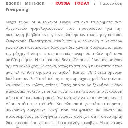
Rachel Marsden
-
RUSSIA TODAY
/ Παρουσίαση
Freepen.gr
Μέχρι τώρα, οι Αμερικανοί έλεγαν ότι όλα τα χρήματα των
Αμερικανών φορολογουμένων που προορίζονται για την
ουκρανική βοήθεια είναι για να βοηθήσουν τους πραγματικούς
Ουκρανούς. Παρατήρησε κανείς ότι η αμερικανική συνεισφορά
των 75 δισεκατομμυρίων δολαρίων δεν κάνει τη δουλειά στο πεδίο
της μάχης; Η νίκη στις στρατιωτικές συγκρούσεις δεν πρέπει να
μοιάζει με ήττα. Η νίκη επίσης δεν ορίζεται ως: "Λοιπόν, σε έναν
αρκετά μακρύ χρονικό άξονα, όπως το άπειρο, η πιθανότητα ήττας
μας τελικά θα πλησιάσει το μηδέν". Και τα 178 δισεκατομμύρια
δολάρια συνολικά από όλους τους συμμάχους μαζί δεν φαίνεται
να κάνουν το κόλπο, επίσης. Εκτός από το να ξεκινήσουν έναν
παγκόσμιο πόλεμο με όπλα ικανά να επεκτείνουν τη σύγκρουση
πέρα από μια περιφερειακή, δεν είναι σαν να κρατιούνται πίσω. Η
Δύση σπάει την τράπεζα. Και όλα αυτά για κάποια αόριστη,
μελλοντική ουκρανική "νίκη" που δεν φαίνεται να θέλουν να
προσδιορίσουν με σαφήνεια. Ακούμε συνεχώς ότι η υποστήριξη
θα διαρκέσει "όσο χρειαστεί". Για ποιο λόγο ακριβώς; Με το να μην