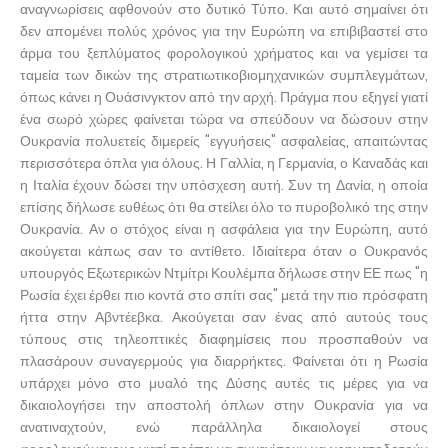
αναγνωρίσεις αφθονούν στο δυτικό Τύπο. Και αυτό σημαίνει ότι
δεν απομένει πολύς χρόνος για την Ευρώπη να επιβιβαστεί στο
άρμα του ξεπλύματος φορολογικού χρήματος και να γεμίσει τα
ταμεία των δικών της στρατιωτικοβιομηχανικών συμπλεγμάτων,
όπως κάνει η Ουάσινγκτον από την αρχή. Πράγμα που εξηγεί γιατί
ένα σωρό χώρες φαίνεται τώρα να σπεύδουν να δώσουν στην
Ουκρανία πολυετείς διμερείς "εγγυήσεις" ασφαλείας, απαιτώντας
περισσότερα όπλα για όλους. Η Γαλλία, η Γερμανία, ο Καναδάς και
η Ιταλία έχουν δώσει την υπόσχεση αυτή. Συν τη Δανία, η οποία
επίσης δήλωσε ευθέως ότι θα στείλει όλο το πυροβολικό της στην
Ουκρανία. Αν ο στόχος είναι η ασφάλεια για την Ευρώπη, αυτό
ακούγεται κάπως σαν το αντίθετο. Ιδιαίτερα όταν ο Ουκρανός
υπουργός Εξωτερικών Ντμίτρι Κουλέμπα δήλωσε στην ΕΕ πως "η
Ρωσία έχει έρθει πιο κοντά στο σπίτι σας" μετά την πιο πρόσφατη
ήττα στην Αβντέεβκα. Ακούγεται σαν ένας από αυτούς τους
τύπους στις τηλεοπτικές διαφημίσεις που προσπαθούν να
πλασάρουν συναγερμούς για διαρρήκτες. Φαίνεται ότι η Ρωσία
υπάρχει μόνο στο μυαλό της Δύσης αυτές τις μέρες για να
δικαιολογήσει την αποστολή όπλων στην Ουκρανία για να
ανατιναχτούν, ενώ παράλληλα δικαιολογεί στους