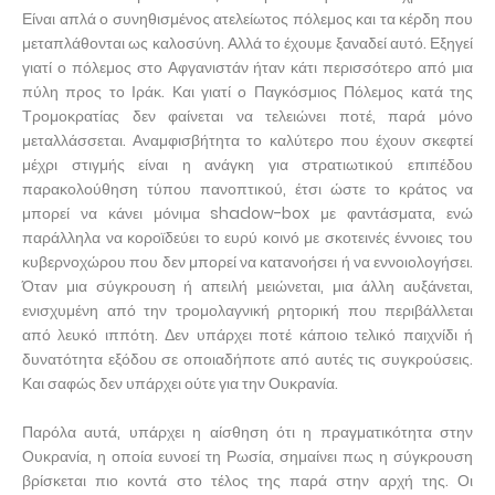
Είναι απλά ο συνηθισμένος ατελείωτος πόλεμος και τα κέρδη που
μεταπλάθονται ως καλοσύνη. Αλλά το έχουμε ξαναδεί αυτό. Εξηγεί
γιατί ο πόλεμος στο Αφγανιστάν ήταν κάτι περισσότερο από μια
πύλη προς το Ιράκ. Και γιατί ο Παγκόσμιος Πόλεμος κατά της
Τρομοκρατίας δεν φαίνεται να τελειώνει ποτέ, παρά μόνο
μεταλλάσσεται. Αναμφισβήτητα το καλύτερο που έχουν σκεφτεί
μέχρι στιγμής είναι η ανάγκη για στρατιωτικού επιπέδου
παρακολούθηση τύπου πανοπτικού, έτσι ώστε το κράτος να
μπορεί να κάνει μόνιμα shadow-box με φαντάσματα, ενώ
παράλληλα να κοροϊδεύει το ευρύ κοινό με σκοτεινές έννοιες του
κυβερνοχώρου που δεν μπορεί να κατανοήσει ή να εννοιολογήσει.
Όταν μια σύγκρουση ή απειλή μειώνεται, μια άλλη αυξάνεται,
ενισχυμένη από την τρομολαγνική ρητορική που περιβάλλεται
από λευκό ιππότη. Δεν υπάρχει ποτέ κάποιο τελικό παιχνίδι ή
δυνατότητα εξόδου σε οποιαδήποτε από αυτές τις συγκρούσεις.
Και σαφώς δεν υπάρχει ούτε για την Ουκρανία.
Παρόλα αυτά, υπάρχει η αίσθηση ότι η πραγματικότητα στην
Ουκρανία, η οποία ευνοεί τη Ρωσία, σημαίνει πως η σύγκρουση
βρίσκεται πιο κοντά στο τέλος της παρά στην αρχή της. Οι