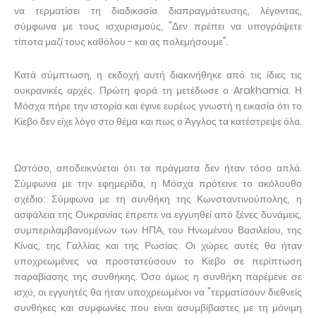
να τερματίσει τη διαδικασία διαπραγμάτευσης, λέγοντας,
σύμφωνα με τους ισχυρισμούς, "Δεν πρέπει να υπογράψετε
τίποτα μαζί τους καθόλου - και ας πολεμήσουμε".
Κατά σύμπτωση, η εκδοχή αυτή διακινήθηκε από τις ίδιες τις
ουκρανικές αρχές. Πρώτη φορά τη μετέδωσε ο Arakhamia. Η
Μόσχα πήρε την ιστορία και έγινε ευρέως γνωστή η εικασία ότι το
Κίεβο δεν είχε λόγο στο θέμα και πως ο Άγγλος τα κατέστρεψε όλα.
Ωστόσο, αποδεικνύεται ότι τα πράγματα δεν ήταν τόσο απλά.
Σύμφωνα με την εφημερίδα, η Μόσχα πρότεινε το ακόλουθο
σχέδιο: Σύμφωνα με τη συνθήκη της Κωνσταντινούπολης, η
ασφάλεια της Ουκρανίας έπρεπε να εγγυηθεί από ξένες δυνάμεις,
συμπεριλαμβανομένων των ΗΠΑ, του Ηνωμένου Βασιλείου, της
Κίνας, της Γαλλίας και της Ρωσίας. Οι χώρες αυτές θα ήταν
υποχρεωμένες να προστατεύσουν το Κίεβο σε περίπτωση
παραβίασης της συνθήκης. Όσο όμως η συνθήκη παρέμενε σε
ισχύ, οι εγγυητές θα ήταν υποχρεωμένοι να "τερματίσουν διεθνείς
συνθήκες και συμφωνίες που είναι ασυμβίβαστες με τη μόνιμη