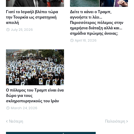
Γιατί το Ισραήλ βλέπει τώρα
Δείτε τι κάνει ο Τραμπ,
την Τουρκία ως στρατηγική
αγνοήστε τι λέει...
απειλή
Περισσότερος πόλεμος στην
ημερήσια διάταξη αλλά και...
July 25, 2026
σημάδια πρώιμης άνοιας;
April 16, 2026
Ο πόλεμος του Τραμπ είναι ένα
δώρο για τους
σκληροπυρηνικούς του Ιράν
March 24, 2026
Νεότερη
Παλαιότερη