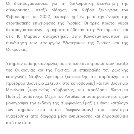
Οι διαπραγματεύσεις για τη διπλωματική διευθέτηση της
σύγκρουσης μεταξύ Μόσχας και Κιέβου ξεκίνησαν τον
Φεβρουάριο του 2022, τέσσερις ημέρες μετά την έναρξη της
στρατιωτικής επιχείρησης της Ρωσίας. Οι τρεις πρώτοι γύροι
διαπραγματεύσεων πραγματοποιήθηκαν στη Λευκορωσία και
στις 10 Μαρτίου συνεχίστηκαν στην Κωνσταντινούπολη με
συνάντηση των υπουργών Εξωτερικών της Ρωσίας και της
Ουκρανίας.
Υπήρξαν επίσης συνομιλίες σε επίπεδο αντιπροσωπειών μεταξύ
της Ουκρανίας και της Ρωσίας, με επικεφαλής τον ρωσικής
καταγωγής Νταβίντ Αρακάμια (επικεφαλής της παράταξης του
προέδρου Βλαντίμιρ Ζελένσκι στο κοινοβούλιο) και τον Βλαντίμιρ
Μεντίνσκι (κορυφαίος σύμβουλος του προέδρου Βλαντίμιρ
Πούτιν), αντίστοιχα. Μέχρι τον Απρίλιο, οι αντιπροσωπείες είχαν
μονογράψει την εκδοχή της συμφωνίας (μαζί με έναν κατάλογο
των σημείων στα οποία διαφωνούσαν) που αργότερα
αναφέρθηκε από διάφορα μέσα ενημέρωσης και δημοσιεύθηκε
από τον τύπο.