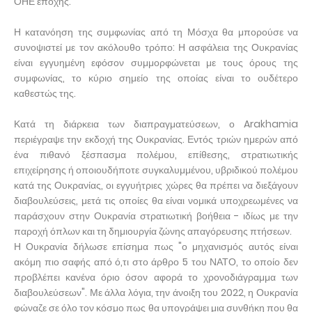
ΟΗΕ εποχής.
Η κατανόηση της συμφωνίας από τη Μόσχα θα μπορούσε να
συνοψιστεί με τον ακόλουθο τρόπο: Η ασφάλεια της Ουκρανίας
είναι εγγυημένη εφόσον συμμορφώνεται με τους όρους της
συμφωνίας, το κύριο σημείο της οποίας είναι το ουδέτερο
καθεστώς της.
Κατά τη διάρκεια των διαπραγματεύσεων, ο Arakhamia
περιέγραψε την εκδοχή της Ουκρανίας. Εντός τριών ημερών από
ένα πιθανό ξέσπασμα πολέμου, επίθεσης, στρατιωτικής
επιχείρησης ή οποιουδήποτε συγκαλυμμένου, υβριδικού πολέμου
κατά της Ουκρανίας, οι εγγυήτριες χώρες θα πρέπει να διεξάγουν
διαβουλεύσεις, μετά τις οποίες θα είναι νομικά υποχρεωμένες να
παράσχουν στην Ουκρανία στρατιωτική βοήθεια - ιδίως με την
παροχή όπλων και τη δημιουργία ζώνης απαγόρευσης πτήσεων.
Η Ουκρανία δήλωσε επίσημα πως "ο μηχανισμός αυτός είναι
ακόμη πιο σαφής από ό,τι στο άρθρο 5 του ΝΑΤΟ, το οποίο δεν
προβλέπει κανένα όριο όσον αφορά το χρονοδιάγραμμα των
διαβουλεύσεων". Με άλλα λόγια, την άνοιξη του 2022, η Ουκρανία
φώναζε σε όλο τον κόσμο πως θα υπογράψει μια συνθήκη που θα