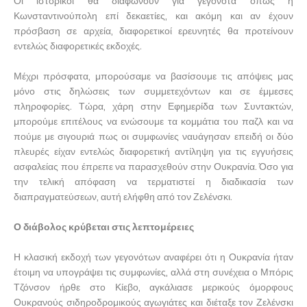
Οι ιστορικοί θα διαφωνούν για γεγονότα όπως η
Κωνσταντινούπολη επί δεκαετίες, και ακόμη και αν έχουν
πρόσβαση σε αρχεία, διαφορετικοί ερευνητές θα προτείνουν
εντελώς διαφορετικές εκδοχές.
Μέχρι πρόσφατα, μπορούσαμε να βασίσουμε τις απόψεις μας
μόνο στις δηλώσεις των συμμετεχόντων και σε έμμεσες
πληροφορίες. Τώρα, χάρη στην Εφημερίδα των Συντακτών,
μπορούμε επιτέλους να ενώσουμε τα κομμάτια του παζλ και να
πούμε με σιγουριά πως οι συμφωνίες ναυάγησαν επειδή οι δύο
πλευρές είχαν εντελώς διαφορετική αντίληψη για τις εγγυήσεις
ασφαλείας που έπρεπε να παρασχεθούν στην Ουκρανία. Όσο για
την τελική απόφαση να τερματιστεί η διαδικασία των
διαπραγματεύσεων, αυτή ελήφθη από τον Ζελένσκι.
Ο διάβολος κρύβεται στις λεπτομέρειες
Η κλασική εκδοχή των γεγονότων αναφέρει ότι η Ουκρανία ήταν
έτοιμη να υπογράψει τις συμφωνίες, αλλά στη συνέχεια ο Μπόρις
Τζόνσον ήρθε στο Κίεβο, αγκάλιασε μερικούς όμορφους
Ουκρανούς σιδηροδρομικούς αγωγιάτες και διέταξε τον Ζελένσκι