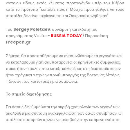
κάποιου είδους εκτός κλίματος προπαγάνδα υπέρ του Κιέβου
κατά το πρότυπο "κοιτάξτε πώς η Μόσχα προσπάθησε να τους
υποτάξει, δεν είναι περίεργο που οι Ουκρανοί αρνήθηκαν".
Του
Sergey Poletaev
, συνιδρυτή και εκδότη του
προγράμματος Vatfor -
RUSSIA TODAY
/ Παρουσίαση
Freepen.gr
Σήμερα, θα προσπαθήσουμε να ανασυνθέσουμε τα γεγονότα και
να καταλάβουμε γιατί σαμποτάρονται οι ειρηνευτικές συμφωνίες,
ποιος ήταν ο ρόλος που έπαιξε κάθε μέρος στη διαδικασία και αν
ήταν πράγματι ο πρώην πρωθυπουργός της Βρετανίας Μπόρις
Τζόνσον που κατέστρεψε μια συμφωνία.
Το σημείο διχοτόμησης
Για όσους δεν θυμούνται την ακριβή χρονολογία των γεγονότων,
ακολουθεί μια σύντομη ανακεφαλαίωση των όσων συνέβησαν. Οι
υπόλοιποι μπορούν απλώς να μεταβούν στην επόμενη ενότητα.