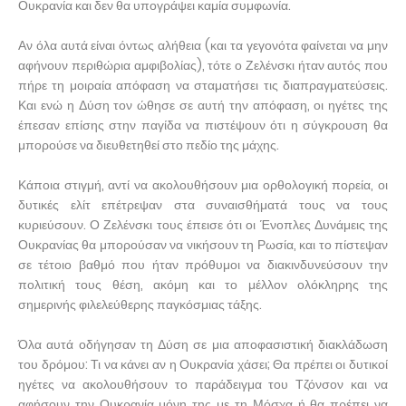
Ουκρανία και δεν θα υπογράψει καμία συμφωνία.
Αν όλα αυτά είναι όντως αλήθεια (και τα γεγονότα φαίνεται να μην
αφήνουν περιθώρια αμφιβολίας), τότε ο Ζελένσκι ήταν αυτός που
πήρε τη μοιραία απόφαση να σταματήσει τις διαπραγματεύσεις.
Και ενώ η Δύση τον ώθησε σε αυτή την απόφαση, οι ηγέτες της
έπεσαν επίσης στην παγίδα να πιστέψουν ότι η σύγκρουση θα
μπορούσε να διευθετηθεί στο πεδίο της μάχης.
Κάποια στιγμή, αντί να ακολουθήσουν μια ορθολογική πορεία, οι
δυτικές ελίτ επέτρεψαν στα συναισθήματά τους να τους
κυριεύσουν. Ο Ζελένσκι τους έπεισε ότι οι Ένοπλες Δυνάμεις της
Ουκρανίας θα μπορούσαν να νικήσουν τη Ρωσία, και το πίστεψαν
σε τέτοιο βαθμό που ήταν πρόθυμοι να διακινδυνεύσουν την
πολιτική τους θέση, ακόμη και το μέλλον ολόκληρης της
σημερινής φιλελεύθερης παγκόσμιας τάξης.
Όλα αυτά οδήγησαν τη Δύση σε μια αποφασιστική διακλάδωση
του δρόμου: Τι να κάνει αν η Ουκρανία χάσει; Θα πρέπει οι δυτικοί
ηγέτες να ακολουθήσουν το παράδειγμα του Τζόνσον και να
αφήσουν την Ουκρανία μόνη της με τη Μόσχα ή θα πρέπει να