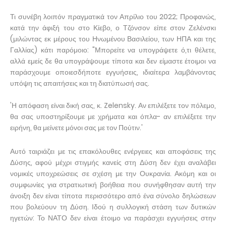
Τι συνέβη λοιπόν πραγματικά τον Απρίλιο του 2022; Προφανώς,
κατά την άφιξή του στο Κίεβο, ο Τζόνσον είπε στον Ζελένσκι
(μιλώντας εκ μέρους του Ηνωμένου Βασιλείου, των ΗΠΑ και της
Γαλλίας) κάτι παρόμοιο: "Μπορείτε να υπογράψετε ό,τι θέλετε,
αλλά εμείς δε θα υπογράψουμε τίποτα και δεν είμαστε έτοιμοι να
παράσχουμε οποιεσδήποτε εγγυήσεις, ιδιαίτερα λαμβάνοντας
υπόψη τις απαιτήσεις και τη διατύπωσή σας.
'Η απόφαση είναι δική σας, κ. Zelensky. Αν επιλέξετε τον πόλεμο,
θα σας υποστηρίξουμε με χρήματα και όπλα- αν επιλέξετε την
ειρήνη, θα μείνετε μόνοι σας με τον Πούτιν.'
Αυτό ταιριάζει με τις επακόλουθες ενέργειες και αποφάσεις της
Δύσης, αφού μέχρι στιγμής κανείς στη Δύση δεν έχει αναλάβει
νομικές υποχρεώσεις σε σχέση με την Ουκρανία. Ακόμη και οι
συμφωνίες για στρατιωτική βοήθεια που συνήφθησαν αυτή την
άνοιξη δεν είναι τίποτα περισσότερο από ένα σύνολο δηλώσεων
που βολεύουν τη Δύση. Ιδού η συλλογική στάση των δυτικών
ηγετών: Το ΝΑΤΟ δεν είναι έτοιμο να παράσχει εγγυήσεις στην