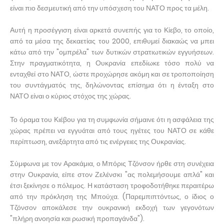
είναι πιο δεσμευτική από την υπόσχεση του ΝΑΤΟ προς τα μέλη.
Αυτή η προσέγγιση είναι αρκετά συνεπής για το Κίεβο, το οποίο,
από τα μέσα της δεκαετίας του 2000, επιθυμεί διακαώς να μπει
κάτω από την "ομπρέλα" των δυτικών στρατιωτικών εγγυήσεων.
Στην πραγματικότητα, η Ουκρανία επεδίωκε τόσο πολύ να
ενταχθεί στο ΝΑΤΟ, ώστε προχώρησε ακόμη και σε τροποποίηση
του συντάγματός της, δηλώνοντας επίσημα ότι η ένταξη στο
ΝΑΤΟ είναι ο κύριος στόχος της χώρας.
Το όραμα του Κιέβου για τη συμφωνία σήμαινε ότι η ασφάλεια της
χώρας πρέπει να εγγυάται από τους ηγέτες του ΝΑΤΟ σε κάθε
περίπτωση, ανεξάρτητα από τις ενέργειες της Ουκρανίας.
Σύμφωνα με τον Αρακάμια, ο Μπόρις Τζόνσον ήρθε στη συνέχεια
στην Ουκρανία, είπε στον Ζελένσκι "ας πολεμήσουμε απλά" και
έτσι ξεκίνησε ο πόλεμος. Η κατάσταση τροφοδοτήθηκε περαιτέρω
από την πρόκληση της Μπούχα. (Παρεμπιπτόντως, ο ίδιος ο
Τζόνσον αποκάλεσε την ουκρανική εκδοχή των γεγονότων
"πλήρη ανοησία και ρωσική προπαγάνδα").