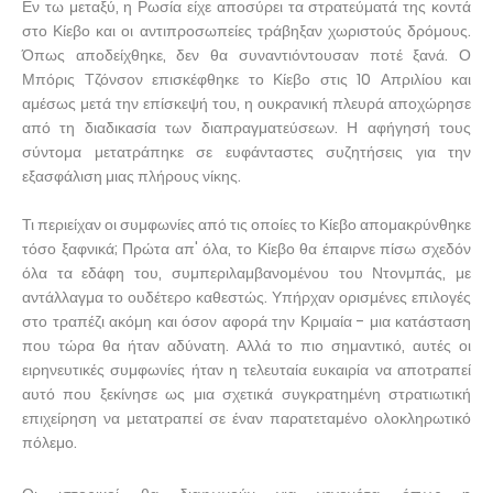
Εν τω μεταξύ, η Ρωσία είχε αποσύρει τα στρατεύματά της κοντά
στο Κίεβο και οι αντιπροσωπείες τράβηξαν χωριστούς δρόμους.
Όπως αποδείχθηκε, δεν θα συναντιόντουσαν ποτέ ξανά. Ο
Μπόρις Τζόνσον επισκέφθηκε το Κίεβο στις 10 Απριλίου και
αμέσως μετά την επίσκεψή του, η ουκρανική πλευρά αποχώρησε
από τη διαδικασία των διαπραγματεύσεων. Η αφήγησή τους
σύντομα μετατράπηκε σε ευφάνταστες συζητήσεις για την
εξασφάλιση μιας πλήρους νίκης.
Τι περιείχαν οι συμφωνίες από τις οποίες το Κίεβο απομακρύνθηκε
τόσο ξαφνικά; Πρώτα απ' όλα, το Κίεβο θα έπαιρνε πίσω σχεδόν
όλα τα εδάφη του, συμπεριλαμβανομένου του Ντονμπάς, με
αντάλλαγμα το ουδέτερο καθεστώς. Υπήρχαν ορισμένες επιλογές
στο τραπέζι ακόμη και όσον αφορά την Κριμαία - μια κατάσταση
που τώρα θα ήταν αδύνατη. Αλλά το πιο σημαντικό, αυτές οι
ειρηνευτικές συμφωνίες ήταν η τελευταία ευκαιρία να αποτραπεί
αυτό που ξεκίνησε ως μια σχετικά συγκρατημένη στρατιωτική
επιχείρηση να μετατραπεί σε έναν παρατεταμένο ολοκληρωτικό
πόλεμο.