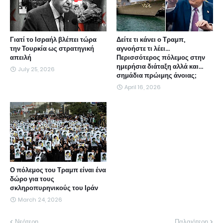
Γιατί το Ισραήλ βλέπει τώρα
Δείτε τι κάνει ο Τραμπ,
την Τουρκία ως στρατηγική
αγνοήστε τι λέει...
απειλή
Περισσότερος πόλεμος στην
ημερήσια διάταξη αλλά και...
July 25, 2026
σημάδια πρώιμης άνοιας;
April 16, 2026
Ο πόλεμος του Τραμπ είναι ένα
δώρο για τους
σκληροπυρηνικούς του Ιράν
March 24, 2026
Νεότερη
Παλαιότερη