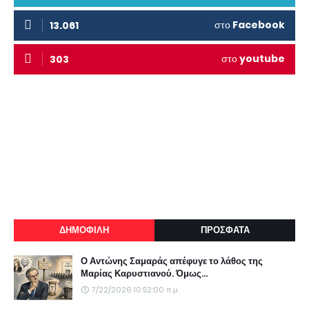
στο
Facebook
13.061
στο
youtube
303
ΔΗΜΟΦΙΛΗ
ΠΡΟΣΦΑΤΑ
Ο Αντώνης Σαμαράς απέφυγε το λάθος της
Μαρίας Καρυστιανού. Όμως...
7/22/2026 10:52:00 π.μ.