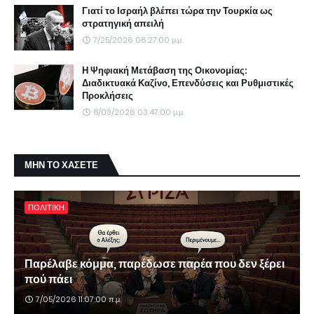
Γιατί το Ισραήλ βλέπει τώρα την Τουρκία ως
στρατηγική απειλή
7/25/2026 06:27:00 μ.μ.
Η Ψηφιακή Μετάβαση της Οικονομίας:
Διαδικτυακά Καζίνο, Επενδύσεις και Ρυθμιστικές
Προκλήσεις
8/03/2026 03:47:00 μ.μ.
ΜΗΝ ΤΟ ΧΑΣΕΤΕ
ΠΟΛΙΤΙΚΗ
Παρέλαβε κόμμα, παρέδωσε παρέα που δεν ξέρει
πού πάει
7/05/2026 11:07:00 π.μ.