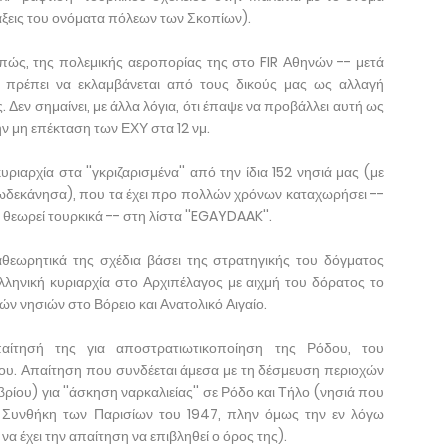
ς τάξεις του ονόματα πόλεων των Σκοπίων).
πώς, της πολεμικής αεροπορίας της στο FIR Αθηνών -- μετά
 πρέπει να εκλαμβάνεται από τους δικούς μας ως αλλαγή
ς. Δεν σημαίνει, με άλλα λόγια, ότι έπαψε να προβάλλει αυτή ως
ν μη επέκταση των ΕΧΥ στα 12 νμ.
ριαρχία στα ''γκριζαρισμένα'' από την ίδια 152 νησιά μας (με
Δωδεκάνησα), που τα έχει προ πολλών χρόνων καταχωρήσει --
 θεωρεί τουρκικά -- στη λίστα ''EGAYDAAK''.
θεωρητικά της σχέδια βάσει της στρατηγικής του δόγματος
 ελληνική κυριαρχία στο Αρχιπέλαγος με αιχμή του δόρατος το
ν νησιών στο Βόρειο και Ανατολικό Αιγαίο.
παίτησή της για αποστρατιωτικοποίηση της Ρόδου, του
ου. Απαίτηση που συνδέεται άμεσα με τη δέσμευση περιοχών
ίου) για ''άσκηση ναρκαλιείας'' σε Ρόδο και Τήλο (νησιά που
 Συνθήκη των Παρισίων του 1947, πλην όμως την εν λόγω
να έχει την απαίτηση να επιβληθεί ο όρος της).