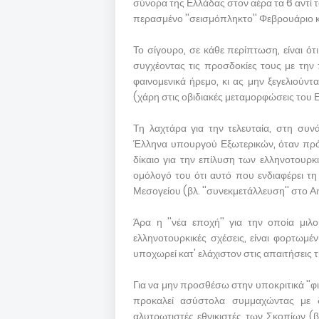
σύνορα της Ελλάδας στον αέρα τα 6 αντί τα
περασμένο ''σεισμόπληκτο'' Φεβρουάριο 
Το σίγουρο, σε κάθε περίπτωση, είναι ότ
συγχέοντας τις προσδοκίες τους με την π
φαινομενικά ήρεμο, κι ας μην ξεγελιούντα
(χάρη στις οβιδιακές μεταμορφώσεις του 
Τη λαχτάρα για την τελευταία, στη συν
Έλληνα υπουργού Εξωτερικών, όταν πρό
δίκαιο για την επίλυση των ελληνοτουρ
ομόλογό του ότι αυτό που ενδιαφέρει τη
Μεσογείου (βλ. ''συνεκμετάλλευση'' στο Α
Άρα η ''νέα εποχή'' για την οποία μι
ελληνοτουρκικές σχέσεις, είναι φορτωμέ
υποχωρεί κατ' ελάχιστον στις απαιτήσεις 
Για να μην προσθέσω στην υποκριτικά ''φι
προκαλεί ασύστολα συμμαχώντας με δ
αλυτρωτιστές εθνικιστές των Σκοπίων (β