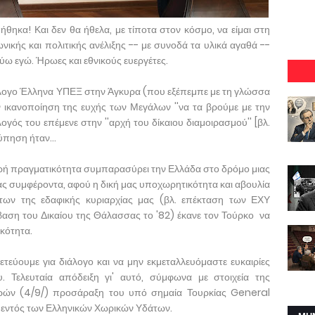
θηκα! Και δεν θα ήθελα, με τίποτα στον κόσμο, να είμαι στη
ωνικής και πολιτικής ανέλιξης -- με συνοδά τα υλικά αγαθά --
ύω εγώ. Ήρωες και εθνικούς ευεργέτες.
ιάλογο Έλληνα ΥΠΕΞ στην Άγκυρα (που εξέπεμπε με τη γλώσσα
 ικανοποίηση της ευχής των Μεγάλων ''να τα βρούμε με την
γός του επέμενε στην ''αρχή του δίκαιου διαμοιρασμού'' [βλ.
ύπηση ήταν...
κληρή πραγματικότητα συμπαρασύρει την Ελλάδα στο δρόμο μιας
ας συμφέροντα, αφού η δική μας υποχωρητικότητα και αβουλία
των της εδαφικής κυριαρχίας μας (βλ. επέκταση των ΕΧΥ
βαση του Δικαίου της Θάλασσας το '82) έκανε τον Τούρκο να
ικότητα.
ετεύουμε για διάλογο και να μην εκμεταλλευόμαστε ευκαιρίες
. Τελευταία απόδειξη γι' αυτό, σύμφωνα με στοιχεία της
ημερών (4/9/) προσάραξη του υπό σημαία Τουρκίας General
ι εντός των Ελληνικών Χωρικών Υδάτων.