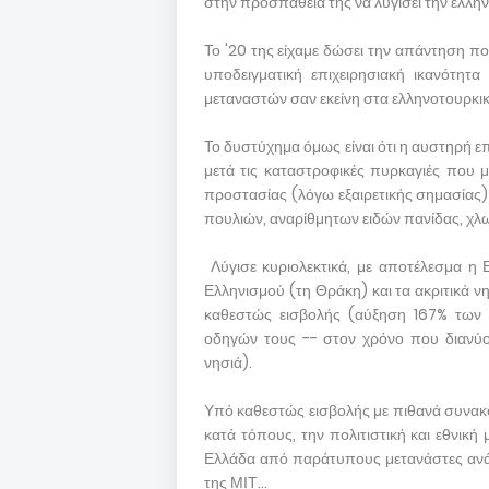
στην προσπάθειά της να λυγίσει την ελλη
Το '20 της είχαμε δώσει την απάντηση πο
υποδειγματική επιχειρησιακή ικανότητα
μεταναστών σαν εκείνη στα ελληνοτουρκικ
Το δυστύχημα όμως είναι ότι η αυστηρή επ
μετά τις καταστροφικές πυρκαγιές που 
προστασίας (λόγω εξαιρετικής σημασίας
πουλιών, αναρίθμητων ειδών πανίδας, χλω
Λύγισε κυριολεκτικά, με αποτέλεσμα η 
Ελληνισμού (τη Θράκη) και τα ακριτικά ν
καθεστώς εισβολής (αύξηση 167% των 
οδηγών τους -- στον χρόνο που διανύου
νησιά).
Υπό καθεστώς εισβολής με πιθανά συνακ
κατά τόπους, την πολιτιστική και εθνικ
Ελλάδα από παράτυπους μετανάστες ανάμε
της ΜΙΤ...