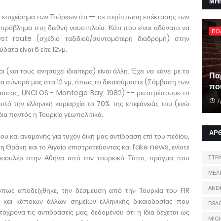
ΜΗ
το επιχείρημα των Τούρκων ότι -- σε περίπτωση επέκτασης των
ρόβλημα στη διεθνή ναυσιπλοῒα. Κάτι που είναι αδύνατο να
ΠΟ
st route (σχέδιο ταξιδιού/συντομότερη διαδρομή) στην
ύδατα είναι 6 είτε 12νμ.
 (και τους ανησυχεί ιδιαίτερα) είναι άλλη. Έχει να κάνει με το
Πα
σια σύνορά μας στα 12 νμ, όπως το δικαιούμαστε (Σύμβαση των
που
ασσας, UNCLOS - Montego Bay, 1982) -- μετατρέπουμε το
7
αι υπό την ελληνική κυριαρχία το 70% της επιφάνειάς του (ενώ
 δια παντός η Τουρκία γεωπολιτικά.
ΑΡ
όβου και αναμονής για τυχόν δική μας αντίδραση επί του πεδίου,
στη Θράκη και το Αιγαίο επιστρατεύοντας και fake news, ενίοτε
Γκιουλέρ στην Αθήνα από τον τουρκικό Τύπο, πράγμα που
ΣΤΡ
ΜΕΛ
AND
όπως αποδείχθηκε, την δέσμευση από την Τουρκία του FIR
 και κάποιων άλλων σημείων ελληνικής δικαιοδοσίας που
DRA
χρονα τις αντιδράσεις μας, δεδομένου ότι η ίδια δέχεται ως
MIC