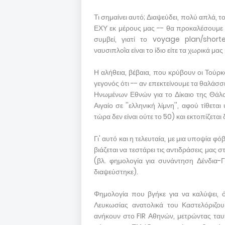
Τι σημαίνει αυτό; Διαψεύδει, πολύ απλά, 
ΕΧΥ εκ μέρους μας -- θα προκαλέσουμε π
συμβεί, γιατί το voyage plan/shorte
ναυσιπλοῒα είναι το ίδιο είτε τα χωρικά μας 
Η αλήθεια, βέβαια, που κρύβουν οι Τούρκοι
γεγονός ότι -- αν επεκτείνουμε τα θαλάσ
Ηνωμένων Εθνών για το Δίκαιο της Θάλ
Αιγαίο σε ''ελληνική λίμνη'', αφού τίθετ
τώρα δεν είναι ούτε το 50) και εκτοπίζεται
Γι' αυτό και η τελευταία, με μια υποψία φ
βιάζεται να τεστάρει τις αντιδράσεις μας 
(βλ. φημολογία για συνάντηση Δένδια-
διαψεύστηκε).
Φημολογία που βγήκε για να καλύψει, 
Λευκωσίας ανατολικά του Καστελόριζου
ανήκουν στο FIR Αθηνών, μετρώντας ταυτό