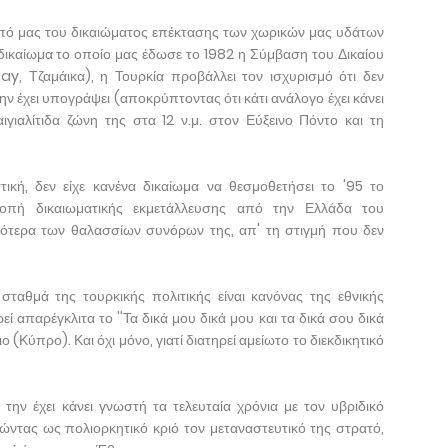
από μας του δικαιώματος επέκτασης των χωρικών μας υδάτων
(δικαίωμα το οποίο μας έδωσε το 1982 η Σύμβαση του Δικαίου
 Τζαμάικα), η Τουρκία προβάλλει τον ισχυρισμό ότι δεν
ν έχει υπογράψει (αποκρύπτοντας ότι κάτι ανάλογο έχει κάνει
ιγιαλίτιδα ζώνη της στα 12 ν.μ. στον Εύξεινο Πόντο και τη
τική, δεν είχε κανένα δικαίωμα να θεσμοθετήσει το '95 το
ροπή δικαιωματικής εκμετάλλευσης από την Ελλάδα του
κότερα των θαλασσίων συνόρων της, απ' τη στιγμή που δεν
 σταθμά της τουρκικής πολιτικής είναι κανόνας της εθνικής
ρεί απαρέγκλιτα το ''Τα δικά μου δικά μου και τα δικά σου δικά
ο (Κύπρο). Και όχι μόνο, γιατί διατηρεί αμείωτο το διεκδικητικό
την έχει κάνει γνωστή τα τελευταία χρόνια με τον υβριδικό
ώντας ως πολιορκητικό κριό τον μεταναστευτικό της στρατό,