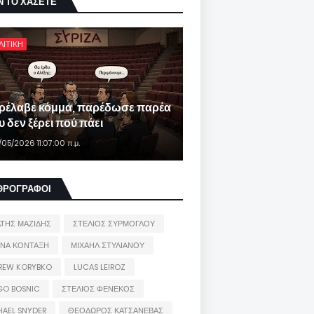
Ν ΤΟ ΧΑΣΕΤΕ
ΛΙΤΙΚΗ
ρέλαβε κόμμα, παρέδωσε παρέα
 δεν ξέρει πού πάει
/05/2026 11:07:00 π.μ.
ΘΡΟΓΡΑΦΟΙ
ΑΤΗΣ ΜΑΖΙΔΗΣ
ΣΤΕΛΙΟΣ ΣΥΡΜΟΓΛΟΥ
ΙΝΑ ΚΟΝΤΑΞΗ
ΜΙΧΑΗΛ ΣΤΥΛΙΑΝΟΥ
REW KORYBKO
LUCAS LEIROZ
GO BOSNIC
ΣΤΕΛΙΟΣ ΦΕΝΕΚΟΣ
HAEL SNYDER
ΘΕΟΔΩΡΟΣ ΚΑΤΣΑΝΕΒΑΣ