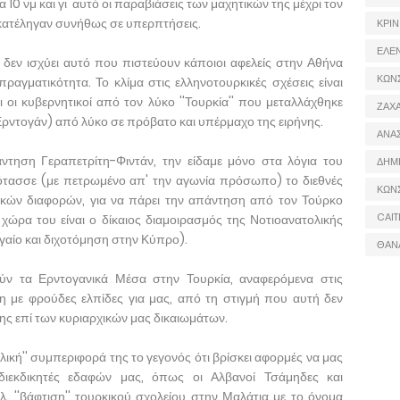
 10 νμ και γι' αυτό οι παραβιάσεις των μαχητικών της μέχρι τον
κατέληγαν συνήθως σε υπερπτήσεις.
ΚΡΙΝ
ΕΛΕ
ι δεν ισχύει αυτό που πιστεύουν κάποιοι αφελείς στην Αθήνα
ΚΩΝ
ραγματικότητα. Το κλίμα στις ελληνοτουρκικές σχέσεις είναι
ι οι κυβερνητικοί από τον λύκο ''Τουρκία'' που μεταλλάχθηκε
ΖΑΧΑ
Ερντογάν) από λύκο σε πρόβατο και υπέρμαχο της ειρήνης.
ΑΝΑ
άντηση Γεραπετρίτη-Φιντάν, την είδαμε μόνο στα λόγια του
ΔΗΜ
τασσε (με πετρωμένο απ' την αγωνία πρόσωπο) το διεθνές
ΚΩΝ
κικών διαφορών, για να πάρει την απάντηση από τον Τούρκο
CAIT
 χώρα του είναι ο δίκαιος διαμοιρασμός της Νοτιοανατολικής
ιγαίο και διχοτόμηση στην Κύπρο).
ΘΑΝ
λούν τα Ερντογανικά Μέσα στην Τουρκία, αναφερόμενα στις
νη με φρούδες ελπίδες για μας, από τη στιγμή που αυτή δεν
της επί των κυριαρχικών μας δικαιωμάτων.
λική'' συμπεριφορά της το γεγονός ότι βρίσκει αφορμές να μας
ιεκδικητές εδαφών μας, όπως οι Αλβανοί Τσάμηδες και
λ. ''βάφτιση'' τουρκικού σχολείου στην Μαλάτια με το όνομα