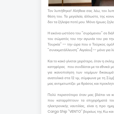
Τον λυπήθηκα! Αλήθεια σας λέω, τον λυπή
θέση του. Τα μεγαλεία, άλλωστε, της κοιν
δεν τα ζήλεψα ποτέ μου. Μόνο ήρωες ζηλε
Η εικόνα ωστόσο του ''συρόμενου'' σε δ
του σώματός του την αγωνία του για την
Τουρκία'' -- την ώρα που ο Τούρκος ομόλο
''συνεκμετάλλευση'' Αιγαίου] -- μόνο για λ
Και το κακό γίνεται χειρότερο, όταν η σ
κατηφόρας που συνδέεται με τα εθνικά μ
για ικανοποίηση των νομίμων δικαιωμά
ανατολικά στα 12 νμ, σύμφωνα με τη Σύμ
μας αντιμετωπίζει με θράσος και προκλητ
Πολύ περισσότερο όταν μας βλέπει να ικ
που καταρρίπτουν τα επιχειρήματά του
ηλεκτρονικής ναυτιλίας, είναι η προ 
Cargo Ship ''VENTO'' βορείως της Κω κα