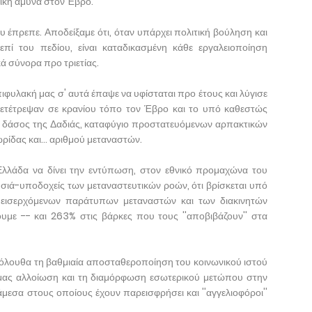
νική άμυνα στον Έβρο.
υ έπρεπε. Αποδείξαμε ότι, όταν υπάρχει πολιτική βούληση και
 επί του πεδίου, είναι καταδικασμένη κάθε εργαλειοποίηση
ά σύνορα προ τριετίας.
ιφυλακή μας σ' αυτά έπαψε να υφίσταται προ έτους και λύγισε
μετέτρεψαν σε κρανίου τόπο τον Έβρο και το υπό καθεστώς
) δάσος της Δαδιάς, καταφύγιο προστατευόμενων αρπακτικών
ρίδας και... αριθμού μεταναστών.
Ελλάδα να δίνει την εντύπωση, στον εθνικό προμαχώνα του
ησιά-υποδοχείς των μεταναστευτικών ροών, ότι βρίσκεται υπό
εισερχόμενων παράτυπων μεταναστών και των διακινητών
με -- και 263% στις βάρκες που τους ''αποβιβάζουν'' στα
όλουθα τη βαθμιαία αποσταθεροποίηση του κοινωνικού ιστού
ή μας αλλοίωση και τη διαμόρφωση εσωτερικού μετώπου στην
σα στους οποίους έχουν παρεισφρήσει και ''αγγελιοφόροι''