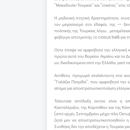
''Μακεδονία-Τουρκία'' και ''ετικέτες'' στι
Η μηδενική πτητική δραστηριότητα, συνε
τον μεγασεισμό στο έδαφός της -- δεν
πολιτικής της Τουρκίας λόγω... μεταμέλεια
φόβητρο αποτροπής το casus belli για τη
Ούτε έπαψε να αμφισβητεί την ελληνική κυ
πρώτα αυτά του Βορείου Αιγαίου και τα 
ως διεκδικούμενα από την Ελλάδα, γιατί τα
Αντίθετα, προχωρά αταλάντευτη στα ανα
''Γαλάζια Πατρίδα'', που αμφισβητεί την
αίτημα για αποστρατιωτικοποίηση ελληνικώ
Τελευταία απόδειξη αυτού είναι η α
Καστελόριζου, της Καρπάθου και της Κάσ
(από αρχές Σεπτεμβρίου μέχρι τέλη Οκτωβρ
ζητά μεν να αποστρατιωτικοποιηθούν η
Συνθήκη δεν την αποδέχεται η Τουρκία για 