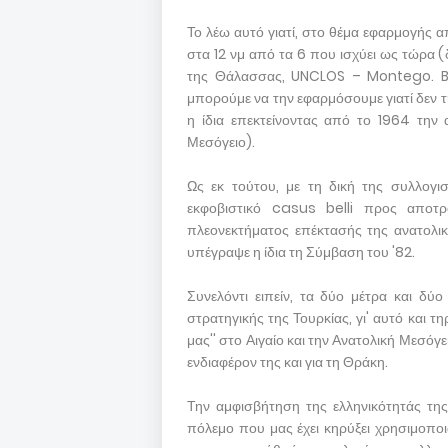
Το λέω αυτό γιατί, στο θέμα εφαρμογής 
στα 12 νμ από τα 6 που ισχύει ως τώρα 
της Θάλασσας, UNCLOS – Montego. Bay,
μπορούμε να την εφαρμόσουμε γιατί δεν τη
η ίδια επεκτείνοντας από το 1964 την α
Μεσόγειο).
Ως εκ τούτου, με τη δική της συλλογισ
εκφοβιστικό casus belli προς αποτ
πλεονεκτήματος επέκτασής της ανατολι
υπέγραψε η ίδια τη Σύμβαση του '82.
Συνελόντι ειπείν, τα δύο μέτρα και δύο
στρατηγικής της Τουρκίας, γι' αυτό και τη
μας'' στο Αιγαίο και την Ανατολική Μεσόγει
ενδιαφέρον της και για τη Θράκη.
Την αμφισβήτηση της ελληνικότητάς της 
πόλεμο που μας έχει κηρύξει χρησιμοποι