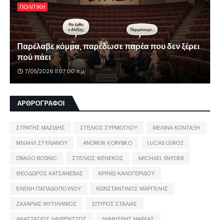
ΠΟΛΙΤΙΚΗ
Παρέλαβε κόμμα, παρέδωσε παρέα που δεν ξέρει
πού πάει
7/05/2026 11:07:00 π.μ.
ΑΡΘΡΟΓΡΑΦΟΙ
ΣΤΡΑΤΗΣ ΜΑΖΙΔΗΣ
ΣΤΕΛΙΟΣ ΣΥΡΜΟΓΛΟΥ
ΜΕΛΙΝΑ ΚΟΝΤΑΞΗ
ΜΙΧΑΗΛ ΣΤΥΛΙΑΝΟΥ
ANDREW KORYBKO
LUCAS LEIROZ
DRAGO BOSNIC
ΣΤΕΛΙΟΣ ΦΕΝΕΚΟΣ
MICHAEL SNYDER
ΘΕΟΔΩΡΟΣ ΚΑΤΣΑΝΕΒΑΣ
ΚΡΙΝΙΩ ΚΑΛΟΓΕΡΙΔΟΥ
ΕΛΕΝΗ ΠΑΠΑΔΟΠΟΥΛΟΥ
ΚΩΝΣΤΑΝΤΙΝΟΣ ΜΑΡΓΕΛΗΣ
ΖΑΧΑΡΙΑΣ ΜΥΤΙΛΗΝΙΟΣ
ΣΠΥΡΟΣ ΣΤΑΛΙΑΣ
ΑΝΑΣΤΑΣΙΟΣ ΛΑΥΡΕΝΤΖΟΣ
ΔΗΜΗΤΡΗΣ ΜΑΡΔΑΣ