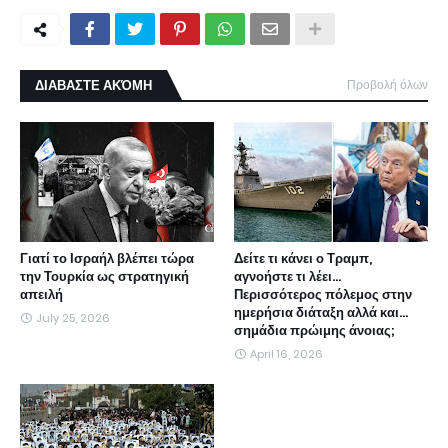
ΔΙΑΒΑΣΤΕ ΑΚΌΜΗ
Προβολή όλων
Γιατί το Ισραήλ βλέπει τώρα
Δείτε τι κάνει ο Τραμπ,
την Τουρκία ως στρατηγική
αγνοήστε τι λέει...
απειλή
Περισσότερος πόλεμος στην
ημερήσια διάταξη αλλά και...
July 25, 2026
σημάδια πρώιμης άνοιας;
April 16, 2026