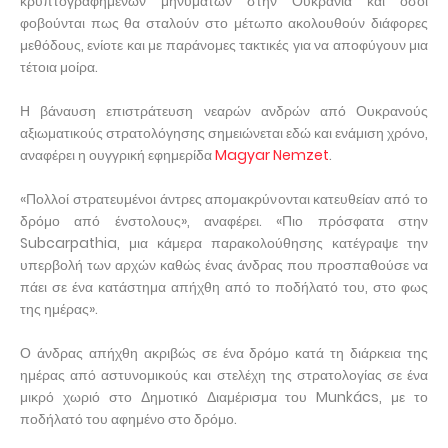
κρυπτογραφημένων μηνυμάτων στην Ουκρανία και όσοι
φοβούνται πως θα σταλούν στο μέτωπο ακολουθούν διάφορες
μεθόδους, ενίοτε και με παράνομες τακτικές για να αποφύγουν μια
τέτοια μοίρα.
Η βάναυση επιστράτευση νεαρών ανδρών από Ουκρανούς
αξιωματικούς στρατολόγησης σημειώνεται εδώ και ενάμιση χρόνο,
αναφέρει η ουγγρική εφημερίδα
Magyar Nemzet
.
«Πολλοί στρατευμένοι άντρες απομακρύνονται κατευθείαν από το
δρόμο από ένστολους», αναφέρει. «Πιο πρόσφατα στην
Subcarpathia, μια κάμερα παρακολούθησης κατέγραψε την
υπερβολή των αρχών καθώς ένας άνδρας που προσπαθούσε να
πάει σε ένα κατάστημα απήχθη από το ποδήλατό του, στο φως
της ημέρας».
Ο άνδρας απήχθη ακριβώς σε ένα δρόμο κατά τη διάρκεια της
ημέρας από αστυνομικούς και στελέχη της στρατολογίας σε ένα
μικρό χωριό στο Δημοτικό Διαμέρισμα του Munkács, με το
ποδήλατό του αφημένο στο δρόμο.