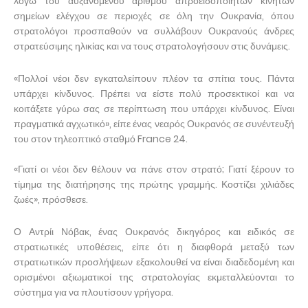
λόγω του αυξανόμενου αριθμού απροειδοποίητων κινητών
σημείων ελέγχου σε περιοχές σε όλη την Ουκρανία, όπου
στρατολόγοι προσπαθούν να συλλάβουν Ουκρανούς άνδρες
στρατεύσιμης ηλικίας και να τους στρατολογήσουν στις δυνάμεις.
«Πολλοί νέοι δεν εγκαταλείπουν πλέον τα σπίτια τους. Πάντα
υπάρχει κίνδυνος. Πρέπει να είστε πολύ προσεκτικοί και να
κοιτάξετε γύρω σας σε περίπτωση που υπάρχει κίνδυνος. Είναι
πραγματικά αγχωτικό», είπε ένας νεαρός Ουκρανός σε συνέντευξή
του στον τηλεοπτικό σταθμό France 24.
«Γιατί οι νέοι δεν θέλουν να πάνε στον στρατό; Γιατί ξέρουν το
τίμημα της διατήρησης της πρώτης γραμμής. Κοστίζει χιλιάδες
ζωές», πρόσθεσε.
Ο Αντρίι Νόβακ, ένας Ουκρανός δικηγόρος και ειδικός σε
στρατιωτικές υποθέσεις, είπε ότι η διαφθορά μεταξύ των
στρατιωτικών προσλήψεων εξακολουθεί να είναι διαδεδομένη και
ορισμένοι αξιωματικοί της στρατολογίας εκμεταλλεύονται το
σύστημα για να πλουτίσουν γρήγορα.