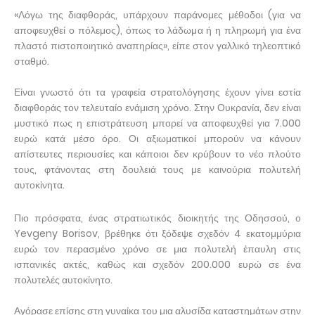
«Λόγω της διαφθοράς, υπάρχουν παράνομες μέθοδοι (για να
αποφευχθεί ο πόλεμος), όπως το λάδωμα ή η πληρωμή για ένα
πλαστό πιστοποιητικό αναπηρίας», είπε στον γαλλικό τηλεοπτικό
σταθμό.
Είναι γνωστό ότι τα γραφεία στρατολόγησης έχουν γίνει εστία
διαφθοράς τον τελευταίο ενάμιση χρόνο. Στην Ουκρανία, δεν είναι
μυστικό πως η επιστράτευση μπορεί να αποφευχθεί για 7.000
ευρώ κατά μέσο όρο. Οι αξιωματικοί μπορούν να κάνουν
απίστευτες περιουσίες και κάποιοι δεν κρύβουν το νέο πλούτο
τους, φτάνοντας στη δουλειά τους με καινούρια πολυτελή
αυτοκίνητα.
Πιο πρόσφατα, ένας στρατιωτικός διοικητής της Οδησσού, ο
Yevgeny Borisov, βρέθηκε ότι ξόδεψε σχεδόν 4 εκατομμύρια
ευρώ τον περασμένο χρόνο σε μια πολυτελή έπαυλη στις
ισπανικές ακτές, καθώς και σχεδόν 200.000 ευρώ σε ένα
πολυτελές αυτοκίνητο.
Αγόρασε επίσης στη γυναίκα του μια αλυσίδα καταστημάτων στην