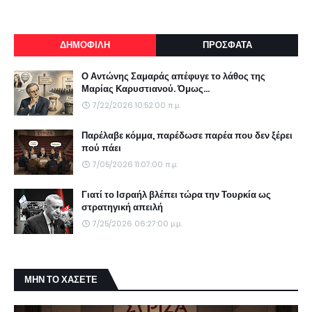
ΔΗΜΟΦΙΛΗ
ΠΡΟΣΦΑΤΑ
Ο Αντώνης Σαμαράς απέφυγε το λάθος της
Μαρίας Καρυστιανού. Όμως...
7/22/2026 10:52:00 π.μ.
Παρέλαβε κόμμα, παρέδωσε παρέα που δεν ξέρει
πού πάει
7/05/2026 11:07:00 π.μ.
Γιατί το Ισραήλ βλέπει τώρα την Τουρκία ως
στρατηγική απειλή
7/25/2026 06:27:00 μ.μ.
ΜΗΝ ΤΟ ΧΑΣΕΤΕ