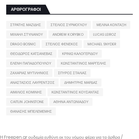
ΑΡΘΡΟΓΡΑΦΟΙ
ΣΤΡΑΤΗΣ ΜΑΖΙΔΗΣ
ΣΤΕΛΙΟΣ ΣΥΡΜΟΓΛΟΥ
ΜΕΛΙΝΑ ΚΟΝΤΑΞΗ
ΜΙΧΑΗΛ ΣΤΥΛΙΑΝΟΥ
ANDREW KORYBKO
LUCAS LEIROZ
DRAGO BOSNIC
ΣΤΕΛΙΟΣ ΦΕΝΕΚΟΣ
MICHAEL SNYDER
ΘΕΟΔΩΡΟΣ ΚΑΤΣΑΝΕΒΑΣ
ΚΡΙΝΙΩ ΚΑΛΟΓΕΡΙΔΟΥ
ΕΛΕΝΗ ΠΑΠΑΔΟΠΟΥΛΟΥ
ΚΩΝΣΤΑΝΤΙΝΟΣ ΜΑΡΓΕΛΗΣ
ΖΑΧΑΡΙΑΣ ΜΥΤΙΛΗΝΙΟΣ
ΣΠΥΡΟΣ ΣΤΑΛΙΑΣ
ΑΝΑΣΤΑΣΙΟΣ ΛΑΥΡΕΝΤΖΟΣ
ΔΗΜΗΤΡΗΣ ΜΑΡΔΑΣ
ΑΙΜΙΛΙΟΣ ΚΟΜΙΝΗΣ
ΚΩΝΣΤΑΝΤΙΝΟΣ ΚΟΥΣΑΝΤΑΣ
CAITLIN JOHNSTONE
ΑΘΗΝΑ ΑΝΤΩΝΙΑΔΟΥ
ΘΑΝΑΣΗΣ ΜΠΕΛΕΜΕΜΗΣ
Η Freepen.gr ουδεμία ευθύνη εκ του νόμου φέρει για τα άρθρα /