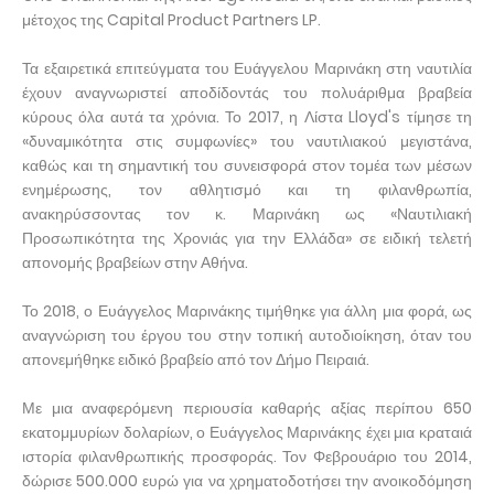
μέτοχος της Capital Product Partners LP.
Τα εξαιρετικά επιτεύγματα του Ευάγγελου Μαρινάκη στη ναυτιλία
έχουν αναγνωριστεί αποδίδοντάς του πολυάριθμα βραβεία
κύρους όλα αυτά τα χρόνια. Το 2017, η Λίστα Lloyd's τίμησε τη
«δυναμικότητα στις συμφωνίες» του ναυτιλιακού μεγιστάνα,
καθώς και τη σημαντική του συνεισφορά στον τομέα των μέσων
ενημέρωσης, τον αθλητισμό και τη φιλανθρωπία,
ανακηρύσσοντας τον κ. Μαρινάκη ως «Ναυτιλιακή
Προσωπικότητα της Χρονιάς για την Ελλάδα» σε ειδική τελετή
απονομής βραβείων στην Αθήνα.
Το 2018, ο Ευάγγελος Μαρινάκης τιμήθηκε για άλλη μια φορά, ως
αναγνώριση του έργου του στην τοπική αυτοδιοίκηση, όταν του
απονεμήθηκε ειδικό βραβείο από τον Δήμο Πειραιά.
Με μια αναφερόμενη περιουσία καθαρής αξίας περίπου 650
εκατομμυρίων δολαρίων, ο Ευάγγελος Μαρινάκης έχει μια κραταιά
ιστορία φιλανθρωπικής προσφοράς. Τον Φεβρουάριο του 2014,
δώρισε 500.000 ευρώ για να χρηματοδοτήσει την ανοικοδόμηση