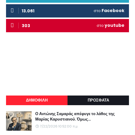
στο
Facebook
13.061
στο
youtube
303
ΔΗΜΟΦΙΛΗ
ΠΡΟΣΦΑΤΑ
Ο Αντώνης Σαμαράς απέφυγε το λάθος της
Μαρίας Καρυστιανού. Όμως...
7/22/2026 10:52:00 π.μ.