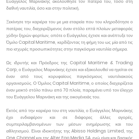
Ευάγγελος Μαρινάκης ακολούθησε τον πατέρα του, τόσο στη
διεθνή ναυτιλία, όσο και στην πολιτική.
Ξεκίνησε την καριέρα του με μια εταιρεία που του κληροδότησε ο
πατέρας του, διαχειριζόμενος έναν στόλο επτά πλοίων μεταφοράς
χύδην ξηρών φορτίων, οπότε ο Ευάγγελος έχτισε και ανέπτυξε τον
Όμιλο Capital Maritime, κερδίζοντας τη φήμη του ως μία από τις
πιο ισχυρές προσωπικότητες στην παγκόσμια ναυτιλία σήμερα.
Ως ιδρυτής και Πρόεδρος της Capital Maritime & Trading
Corp, ο Ευάγγελος Μαρινάκης έχτισε και εξακολουθεί να ηγείται σε
έναν από τους κορυφαίους παγκόσμιους ναυτιλιακούς
οργανισμούς. Ο Όμιλος Capital Maritime, ο οποίος διαχειρίζεται
έναν μεικτό στόλο πάνω από 70 πλοία, παραμένει υπό τον έλεγχο
του Ευάγγελου Μαρινάκη και της οικογένειάς του.
Εκτός από την καριέρα του στη ναυτιλία, ο Ευάγγελος Μαρινάκης
έχει ενδιαφέρον και σε διάφορες άλλες αγορές,
συμπεριλαμβανομένων των μέσων ενημέρωσης και του
αθλητισμού. Είναι ιδιοκτήτης της Abisso Holdings Limited, της
One Channel και της Alter Ego Media SA, ενώ είναι και βασικός