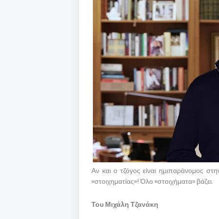
Αν και ο τζόγος είναι ημιπαράνομος στ
«στοιχηματίας»! Όλο «στοιχήματα» βάζει.
Του Μιχάλη Τζανάκη