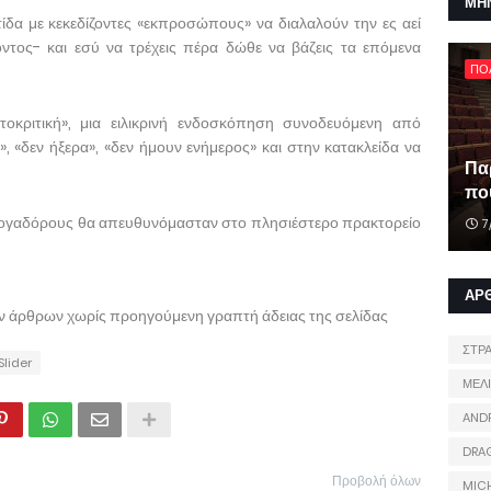
ΜΗ
δα με κεκεδίζοντες «εκπροσώπους» να διαλαλούν την ες αεί
ντος- και εσύ να τρέχεις πέρα δώθε να βάζεις τα επόμενα
ΠΟ
τοκριτική», μια ειλικρινή ενδοσκόπηση συνοδευόμενη από
», «δεν ήξερα», «δεν ήμουν ενήμερος» και στην κατακλείδα να
Πα
που
ζογαδόρους θα απευθυνόμασταν στο πλησιέστερο πρακτορείο
7
ΑΡ
ων άρθρων χωρίς προηγούμενη γραπτή άδειας της σελίδας
ΣΤΡ
Slider
ΜΕΛ
AND
DRA
Προβολή όλων
MIC