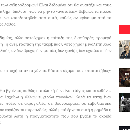
η των σιδηροδρόμων! Είναι δεδομένο ότι θα ανατάξει και τους
 πλήρη διάλυση πώς να μην το «ανατάξεις»; Βεβαίως τα πολλά
ίναι να «απεξαρτηθεί» από αυτά, καθώς αν κρίνουμε από τα
ώς λάθος.
δημίας, άλλο «στοίχημα» η πάταξη της διαφθοράς, τρομερό
νη- η αντιμετώπιση της «ακρίβειας», «στοίχημα» μεγαλεπήβολο
κό», αν δεν βρέχει, δεν φυσάει, δεν χιονίζει, δεν έχει ζέστη, δεν
τα «στοιχήματα» τα χάνετε; Κάποτε είχαμε τους «παπατζήδες»,
θα βγαίνετε, καθώς η πολιτική δεν είναι τζόγος και οι ευθύνες
ορα λαχείων ή άλλων τυχερών παιγνίων! Καλά τα «στημένα»
ες πόζες σε ακρογιαλιές, σε βουνοκορφές, σε εμβολιαστικά
οι» εργάζονται πυρετωδώς, αλλά μετά έρχεται αυτή η ρημάδα η
όρθωτα! Αυτή η πραγματικότητα που σου βγάζει τα ακριβά
;