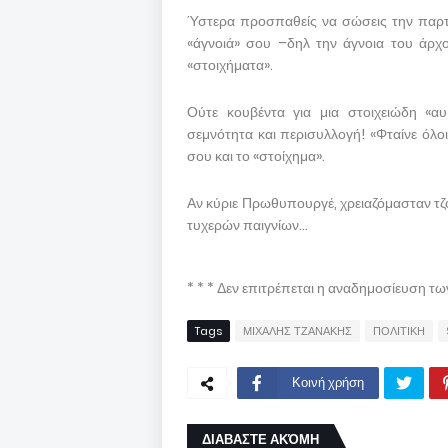
Ύστερα προσπαθείς να σώσεις την παρτί
«άγνοιά» σου –δηλ την άγνοια του άρχο
«στοιχήματα».
Ούτε κουβέντα για μια στοιχειώδη «αυ
σεμνότητα και περισυλλογή! «Φταίνε όλοι
σου και το «στοίχημα».
Αν κύριε Πρωθυπουργέ, χρειαζόμασταν τ
τυχερών παιγνίων…
* * * Δεν επιτρέπεται η αναδημοσίευση τ
Tags
ΜΙΧΑΛΗΣ ΤΖΑΝΑΚΗΣ
ΠΟΛΙΤΙΚΗ
Κοινή χρήση
ΔΙΑΒΑΣΤΕ ΑΚΌΜΗ