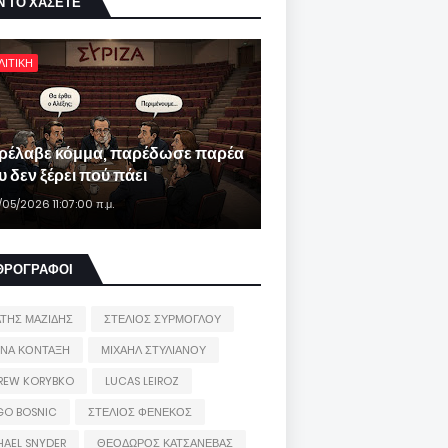
Ν ΤΟ ΧΑΣΕΤΕ
ΛΙΤΙΚΗ
ρέλαβε κόμμα, παρέδωσε παρέα
 δεν ξέρει πού πάει
/05/2026 11:07:00 π.μ.
ΘΡΟΓΡΑΦΟΙ
ΑΤΗΣ ΜΑΖΙΔΗΣ
ΣΤΕΛΙΟΣ ΣΥΡΜΟΓΛΟΥ
ΙΝΑ ΚΟΝΤΑΞΗ
ΜΙΧΑΗΛ ΣΤΥΛΙΑΝΟΥ
REW KORYBKO
LUCAS LEIROZ
GO BOSNIC
ΣΤΕΛΙΟΣ ΦΕΝΕΚΟΣ
HAEL SNYDER
ΘΕΟΔΩΡΟΣ ΚΑΤΣΑΝΕΒΑΣ