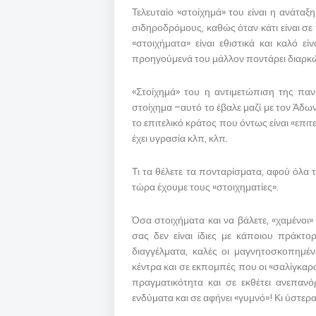
Τελευταίο «στοίχημά» του είναι η ανάταξ
σιδηροδρόμους, καθώς όταν κάτι είναι σε
«στοιχήματα» είναι εθιστικά και καλό ε
προηγούμενά του μάλλον ποντάρει διαρκ
«Στοίχημά» του η αντιμετώπιση της παν
στοίχημα –αυτό το έβαλε μαζί με τον Άδω
το επιτελικό κράτος που όντως είναι «επιτελι
έχει υγρασία κλπ, κλπ.
Τι τα θέλετε τα πονταρίσματα, αφού όλα 
τώρα έχουμε τους «στοιχηματίες».
Όσα στοιχήματα και να βάλετε, «χαμένοι» 
σας δεν είναι ίδιες με κάποιου πράκτ
διαγγέλματα, καλές οι μαγνητοσκοπημέν
κέντρα και σε εκπομπές που οι «σαλίγκαρ
πραγματικότητα και σε εκθέτει ανεπαν
ενδύματα και σε αφήνει «γυμνό»! Κι ύστερα