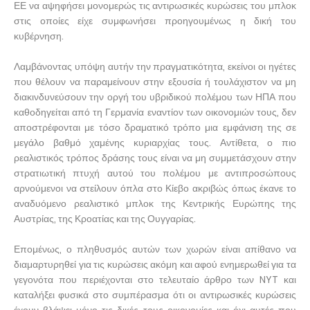
ΕΕ να αψηφήσει μονομερώς τις αντιρωσικές κυρώσεις του μπλοκ
στις οποίες είχε συμφωνήσει προηγουμένως η δική του
κυβέρνηση.
Λαμβάνοντας υπόψη αυτήν την πραγματικότητα, εκείνοι οι ηγέτες
που θέλουν να παραμείνουν στην εξουσία ή τουλάχιστον να μη
διακινδυνεύσουν την οργή του υβριδικού πολέμου των ΗΠΑ που
καθοδηγείται από τη Γερμανία εναντίον των οικονομιών τους, δεν
αποστρέφονται με τόσο δραματικό τρόπο μια εμφάνιση της σε
μεγάλο βαθμό χαμένης κυριαρχίας τους. Αντίθετα, ο πιο
ρεαλιστικός τρόπος δράσης τους είναι να μη συμμετάσχουν στην
στρατιωτική πτυχή αυτού του πολέμου με αντιπροσώπους
αρνούμενοι να στείλουν όπλα στο Κίεβο ακριβώς όπως έκανε το
αναδυόμενο ρεαλιστικό μπλοκ της Κεντρικής Ευρώπης της
Αυστρίας, της Κροατίας και της Ουγγαρίας.
Επομένως, ο πληθυσμός αυτών των χωρών είναι απίθανο να
διαμαρτυρηθεί για τις κυρώσεις ακόμη και αφού ενημερωθεί για τα
γεγονότα που περιέχονται στο τελευταίο άρθρο των NYT και
καταλήξει φυσικά στο συμπέρασμα ότι οι αντιρωσικές κυρώσεις