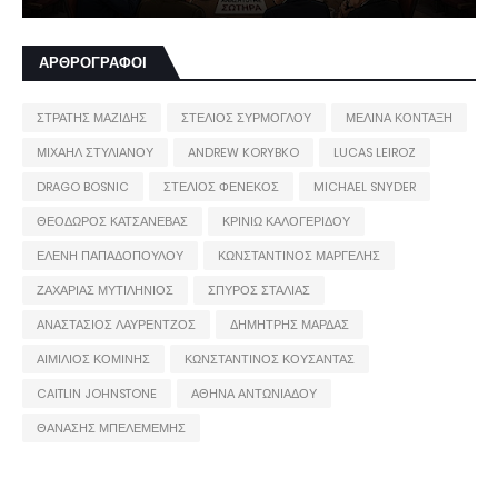
ΑΡΘΡΟΓΡΑΦΟΙ
ΣΤΡΑΤΗΣ ΜΑΖΙΔΗΣ
ΣΤΕΛΙΟΣ ΣΥΡΜΟΓΛΟΥ
ΜΕΛΙΝΑ ΚΟΝΤΑΞΗ
ΜΙΧΑΗΛ ΣΤΥΛΙΑΝΟΥ
ANDREW KORYBKO
LUCAS LEIROZ
DRAGO BOSNIC
ΣΤΕΛΙΟΣ ΦΕΝΕΚΟΣ
MICHAEL SNYDER
ΘΕΟΔΩΡΟΣ ΚΑΤΣΑΝΕΒΑΣ
ΚΡΙΝΙΩ ΚΑΛΟΓΕΡΙΔΟΥ
ΕΛΕΝΗ ΠΑΠΑΔΟΠΟΥΛΟΥ
ΚΩΝΣΤΑΝΤΙΝΟΣ ΜΑΡΓΕΛΗΣ
ΖΑΧΑΡΙΑΣ ΜΥΤΙΛΗΝΙΟΣ
ΣΠΥΡΟΣ ΣΤΑΛΙΑΣ
ΑΝΑΣΤΑΣΙΟΣ ΛΑΥΡΕΝΤΖΟΣ
ΔΗΜΗΤΡΗΣ ΜΑΡΔΑΣ
ΑΙΜΙΛΙΟΣ ΚΟΜΙΝΗΣ
ΚΩΝΣΤΑΝΤΙΝΟΣ ΚΟΥΣΑΝΤΑΣ
CAITLIN JOHNSTONE
ΑΘΗΝΑ ΑΝΤΩΝΙΑΔΟΥ
ΘΑΝΑΣΗΣ ΜΠΕΛΕΜΕΜΗΣ