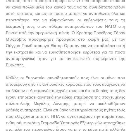
Ωστόσο, το πιο πρόσφατο άρθρο των NYT θα μπορούσε ακούσια
να κάνει πολλά μέλη του κοινού τους να το συνειδητοποιήσουν
αυτό, ωστόσο, και ως εκ τούτου μπορεί να αντιτίθενται όλο και
περισσότερο στο να κλιμακώσουν οι κυβερνήσεις τους τη
δέσμευσή τους στον πόλεμο αντιπροσώπων του ΝΑΤΟ στη
Ρωσία υπό την αμερικανική πίεση. Ο Κροάτης Πρόεδρος Ζόραν
Μιλάνοβιτς προσχώρησε πρόσφατα στο κλαμπ μαζί με τον
Ούγγρο Πρωθυπουργό Βίκτορ Όρμπαν για να καταδικάσει αυτή
την εκστρατεία και να ευαισθητοποιήσει ευρύτερα για το πόσο
αντιπαραγωγική ήταν για τα αντικειμενικά συμφέροντα της
Ευρώπης.
Καθώς οι Ευρωπαίοι συνειδητοποιούν πως είναι οι μόνοι που
υποφέρουν από τις αντιρωσικές κυρώσεις που τους ανάγκασε να
επιβάλουν ο Αμερικανός αρχηγός τους και ότι οι θυσίες τους δεν
έχουν επηρεάσει αρνητικά την ειδική επιχείρηση της στοχευμένης
πολυπολικής Μεγάλης Δύναμης, μπορεί να ακολουθήσουν
μαζικές αναταραχές. Είναι απίθανο να επηρεάσει τους ηγέτες τους
που ελέγχονται από τις ΗΠΑ να αντιστρέψουν την πορεία τους,
ενθυμούμενοι ότι η Γερμανίδα Υπουργός Εξωτερικών υποσχέθηκε
στα τέλη του περασμένου έτους να μην το κάνει ποτέ, αλλά θα