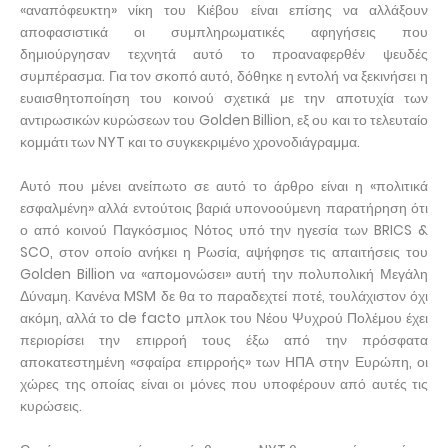
«αναπόφευκτη» νίκη του Κιέβου είναι επίσης να αλλάξουν
αποφασιστικά οι συμπληρωματικές αφηγήσεις που
δημιούργησαν τεχνητά αυτό το προαναφερθέν ψευδές
συμπέρασμα. Για τον σκοπό αυτό, δόθηκε η εντολή να ξεκινήσει η
ευαισθητοποίηση του κοινού σχετικά με την αποτυχία των
αντιρωσικών κυρώσεων του Golden Billion, εξ ου και το τελευταίο
κομμάτι των NYT και το συγκεκριμένο χρονοδιάγραμμα.
Αυτό που μένει ανείπωτο σε αυτό το άρθρο είναι η «πολιτικά
εσφαλμένη» αλλά εντούτοις βαριά υπονοούμενη παρατήρηση ότι
ο από κοινού Παγκόσμιος Νότος υπό την ηγεσία των BRICS &
SCO, στον οποίο ανήκει η Ρωσία, αψήφησε τις απαιτήσεις του
Golden Billion να «απομονώσει» αυτή την πολυπολική Μεγάλη
Δύναμη. Κανένα MSM δε θα το παραδεχτεί ποτέ, τουλάχιστον όχι
ακόμη, αλλά το de facto μπλοκ του Νέου Ψυχρού Πολέμου έχει
περιορίσει την επιρροή τους έξω από την πρόσφατα
αποκατεστημένη «σφαίρα επιρροής» των ΗΠΑ στην Ευρώπη, οι
χώρες της οποίας είναι οι μόνες που υποφέρουν από αυτές τις
κυρώσεις.