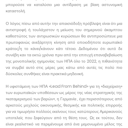
μπορούσε να καταλύσει μια αντίδραση με βίαιη αστυνομική
καταστολή.
Ο λόγος πίσω από αυτήν την απαισιόδοξη πρόβλεψη είναι ότι μια
αντιστροφή ή τουλάχιστον η μείωση του σημερινού άκαμπτου
καθεστώτος των αντιρωσικών κυρώσεων θα αντιπροσώπευε μια
πρωτοφανώς ανεξάρτητη κίνηση από οποιοδήποτε ευρωπαϊκό
κράτος/η το κάνει/κάνουν κάτι τέτοιο. Δεδομένου ότι αυτό δε
συνέβη καν τα οκτώ χρόνια πριν από την επιτυχή επαναβεβαίωση
της μονοπολικής ηγεμονίας των ΗΠΑ όλο το 2022, η πιθανότητα
να συμβεί αυτό στις μέρες μας κάτω από αυτές τις πολύ πιο
δύσκολες συνθήκες είναι πρακτικά μηδενική.
Η υφιστάμενη των ΗΠΑ «Lead From Behind» για τη «διαχείριση»
των ευρωπαϊκών υποθέσεων ως μέρος της νέας στρατηγικής της
«καταμερισμού των βαρών», η Γερμανία , έχει περισσότερους από
αρκετούς μοχλούς οικονομικής, θεσμικής και πολιτικής επιρροής
για να τιμωρήσει πολλούς εκείνους τους κατώτερους Αμερικανούς
υποτελείς που ξεφεύγουν από τη θέση τους. Ως εκ τούτου, δεν
είναι ρεαλιστικό να περιμένουμε από ένα μεμονωμένο μέλος της