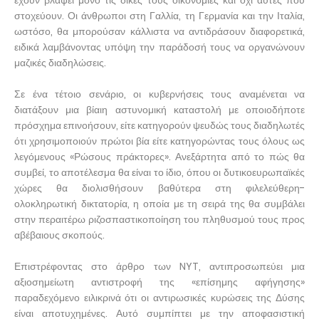
έχουν βλάψει μόνο τις δικές τους οικονομίες και όχι αυτές που
στοχεύουν. Οι άνθρωποι στη Γαλλία, τη Γερμανία και την Ιταλία,
ωστόσο, θα μπορούσαν κάλλιστα να αντιδράσουν διαφορετικά,
ειδικά λαμβάνοντας υπόψη την παράδοσή τους να οργανώνουν
μαζικές διαδηλώσεις.
Σε ένα τέτοιο σενάριο, οι κυβερνήσεις τους αναμένεται να
διατάξουν μια βίαιη αστυνομική καταστολή με οποιοδήποτε
πρόσχημα επινοήσουν, είτε κατηγορούν ψευδώς τους διαδηλωτές
ότι χρησιμοποιούν πρώτοι βία είτε κατηγορώντας τους όλους ως
λεγόμενους «Ρώσους πράκτορες». Ανεξάρτητα από το πώς θα
συμβεί, το αποτέλεσμα θα είναι το ίδιο, όπου οι δυτικοευρωπαϊκές
χώρες θα διολισθήσουν βαθύτερα στη φιλελεύθερη-
ολοκληρωτική δικτατορία, η οποία με τη σειρά της θα συμβάλει
στην περαιτέρω ριζοσπαστικοποίηση του πληθυσμού τους προς
αβέβαιους σκοπούς.
Επιστρέφοντας στο άρθρο των NYT, αντιπροσωπεύει μια
αξιοσημείωτη αντιστροφή της «επίσημης αφήγησης»
παραδεχόμενο ειλικρινά ότι οι αντιρωσικές κυρώσεις της Δύσης
είναι αποτυχημένες. Αυτό συμπίπτει με την αποφασιστική