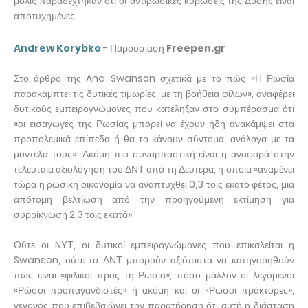
μόλις παραδέχτηκαν ότι οι αντιρωσικές κυρώσεις της Δύσης είναι
αποτυχημένες.
Andrew Korybko
- Παρουσίαση
Freepen.gr
Στο άρθρο της Ana Swanson σχετικά με το πώς «Η Ρωσία
παρακάμπτει τις δυτικές τιμωρίες, με τη βοήθεια φίλων», αναφέρει
δυτικούς εμπειρογνώμονες που κατέληξαν στο συμπέρασμα ότι
«οι εισαγωγές της Ρωσίας μπορεί να έχουν ήδη ανακάμψει στα
προπολεμικά επίπεδα ή θα το κάνουν σύντομα, ανάλογα με τα
μοντέλα τους». Ακόμη πιο συναρπαστική είναι η αναφορά στην
τελευταία αξιολόγηση του ΔΝΤ από τη Δευτέρα, η οποία «αναμένει
τώρα η ρωσική οικονομία να αναπτυχθεί 0,3 τοις εκατό φέτος, μια
απότομη βελτίωση από την προηγούμενη εκτίμηση για
συρρίκνωση 2,3 τοις εκατό».
Ούτε οι NYT, οι δυτικοί εμπειρογνώμονες που επικαλείται η
Swanson, ούτε το ΔΝΤ μπορούν αξιόπιστα να κατηγορηθούν
πως είναι «φιλικοί προς τη Ρωσία», πόσο μάλλον οι λεγόμενοι
«Ρώσοι προπαγανδιστές» ή ακόμη και οι «Ρώσοι πράκτορες»,
γεγονός που επιβεβαιώνει την παρατήρηση ότι αυτή η διάσταση