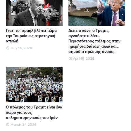
Γιατί το Ισραήλ βλέπει τώρα
Δείτε τι κάνει ο Τραμπ,
την Τουρκία ως στρατηγική
αγνοήστε τι λέει...
απειλή
Περισσότερος πόλεμος στην
ημερήσια διάταξη αλλά και...
July 25, 2026
σημάδια πρώιμης άνοιας;
April 16, 2026
Ο πόλεμος του Τραμπ είναι ένα
δώρο για τους
σκληροπυρηνικούς του Ιράν
March 24, 2026