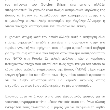
του infowar του Golden Billion έχει επίσης αλλάξει
αποφασιστικά. Το γεγονός είναι πως οι αντιρωσικές κυρώσεις της
Δύσης απέτυχαν να καταλύσουν την κατάρρευση αυτής της
στοχευμένης πολυπολικής οικονομίας της Μεγάλης Δύναμης, η
οποία συνεχίζει να παραμένει εντυπωσιακά ανθεκτική.
Η χρονική στιγμή κατά την οποία άλλαξε αυτή η αφήγηση είναι
επίσης σημαντική επειδή επεκτείνει την αξιοπιστία στην πιο
ευρέως γνωστή νέα αφήγηση που σήμερα προειδοποιεί σοβαρά
για την πιθανή απώλεια του Κιέβου στον πόλεμο αντιπροσώπων
του ΝΑΤΟ στη Ρωσία. Σε τελική ανάλυση, εάν οι κυρώσεις
πέτυχαν τον στόχο που υποτίθεται πως είχαν και για τον οποίο τα
κύρια μέσα μαζικής ενημέρωσης της Δύσης (MSM) μέχρι τώρα
έλεγαν ψέματα ότι υποτίθεται πως είχαν, τότε φυσικά προκύπτει
ότι το Κίεβο «αναπόφευκτα» θα κέρδιζε ακριβώς όπως
ισχυρίζονταν πως θα συνέβαινε μέχρι τα μέσα Ιανουαρίου.
Έχοντας αυτό κατά νου, ο πιο αποτελεσματικός τρόπος για να
«επαναπρογραμματιστεί» ο μέσος Δυτικός αφού του έγινε πλύση
εγκεφάλου τους τελευταίους 11 μήνες για να περιμένει τη δήθεν