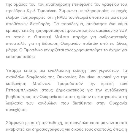
της ομάδας του, τον αναπληρωτή επικεφαλής του γραφείου του
προέδρου Κίριλ Τιμοσένκο. Σύμφωνα με πληροφορίες, οι αρχές
έλαβαν πληροφορίες ότι η NABU τον θεωρεί ύποπτο σε μια σειρά
υποθέσεων διαφθοράς. Για παράδειγμα, συνάντησε ένα κύμα
κριτικής επειδή χρησιμοποίησε προσωπικά ένα αμερικανικό SUV
το οποίο η General Motors παρείχε για ανθρωπιστικές
αποστολές για τη διάσωση Ουκρανών πολιτών από τις ζώνες
μάχης. Ο Τιμοσένκο ισχυρίζεται πως χρησιμοποίησε το όχημα για
επίσημα ταξίδια.
Υπάρχει επίσης μια εναλλακτική εκδοχή των γεγονότων. Τα
σκάνδαλα διαφθοράς της Ουκρανίας δεν είναι ευνοϊκά για την
κυβέρνηση Μπάιντεν. Τροφοδοτούν την κριτική των
Ρεπουμπλικανών στους Δημοκρατικούς για την ανεξέλεγκτη
βοήθεια προς την Ουκρανία και υποστηρίζουν τις κατηγορίες ότι η
λεηλασία των κονδυλίων που διατίθενται στην Ουκρανία
συνεχίζεται.
Σύμφωνα με αυτή την εκδοχή, τα σκάνδαλα επισημαίνονται από
ακτιβιστές και δημοσιογράφους για δικούς τους σκοπούς, όπως η