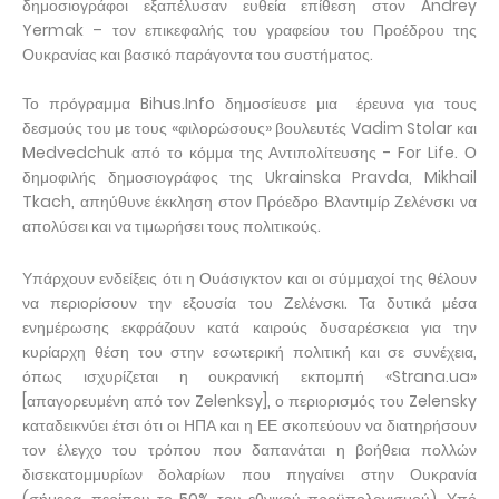
δημοσιογράφοι εξαπέλυσαν ευθεία επίθεση στον Andrey
Yermak – τον ​​επικεφαλής του γραφείου του Προέδρου της
Ουκρανίας και βασικό παράγοντα του συστήματος.
Το πρόγραμμα Bihus.Info δημοσίευσε μια έρευνα για τους
δεσμούς του με τους «φιλορώσους» βουλευτές Vadim Stolar και
Medvedchuk από το κόμμα της Αντιπολίτευσης - For Life. Ο
δημοφιλής δημοσιογράφος της Ukrainska Pravda, Mikhail
Tkach, απηύθυνε έκκληση στον Πρόεδρο Βλαντιμίρ Ζελένσκι να
απολύσει και να τιμωρήσει τους πολιτικούς.
Υπάρχουν ενδείξεις ότι η Ουάσιγκτον και οι σύμμαχοί της θέλουν
να περιορίσουν την εξουσία του Ζελένσκι. Τα δυτικά μέσα
ενημέρωσης εκφράζουν κατά καιρούς δυσαρέσκεια για την
κυρίαρχη θέση του στην εσωτερική πολιτική και σε συνέχεια,
όπως ισχυρίζεται η ουκρανική εκπομπή «Strana.ua»
[απαγορευμένη από τον Zelenksy], ο περιορισμός του Zelensky
καταδεικνύει έτσι ότι οι ΗΠΑ και η ΕΕ σκοπεύουν να διατηρήσουν
τον έλεγχο του τρόπου που δαπανάται η βοήθεια πολλών
δισεκατομμυρίων δολαρίων που πηγαίνει στην Ουκρανία