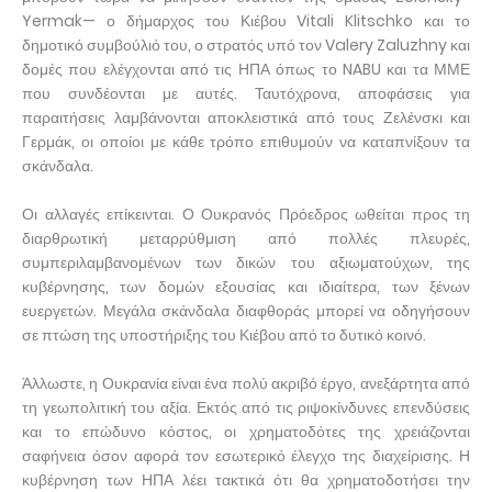
Yermak— ο δήμαρχος του Κιέβου Vitali Klitschko και το
δημοτικό συμβούλιό του, ο στρατός υπό τον Valery Zaluzhny και
δομές που ελέγχονται από τις ΗΠΑ όπως το NABU και τα ΜΜΕ
που συνδέονται με αυτές. Ταυτόχρονα, αποφάσεις για
παραιτήσεις λαμβάνονται αποκλειστικά από τους Ζελένσκι και
Γερμάκ, οι οποίοι με κάθε τρόπο επιθυμούν να καταπνίξουν τα
σκάνδαλα.
Οι αλλαγές επίκεινται. Ο Ουκρανός Πρόεδρος ωθείται προς τη
διαρθρωτική μεταρρύθμιση από πολλές πλευρές,
συμπεριλαμβανομένων των δικών του αξιωματούχων, της
κυβέρνησης, των δομών εξουσίας και ιδιαίτερα, των ξένων
ευεργετών. Μεγάλα σκάνδαλα διαφθοράς μπορεί να οδηγήσουν
σε πτώση της υποστήριξης του Κιέβου από το δυτικό κοινό.
Άλλωστε, η Ουκρανία είναι ένα πολύ ακριβό έργο, ανεξάρτητα από
τη γεωπολιτική του αξία. Εκτός από τις ριψοκίνδυνες επενδύσεις
και το επώδυνο κόστος, οι χρηματοδότες της χρειάζονται
σαφήνεια όσον αφορά τον εσωτερικό έλεγχο της διαχείρισης. Η
κυβέρνηση των ΗΠΑ λέει τακτικά ότι θα χρηματοδοτήσει την