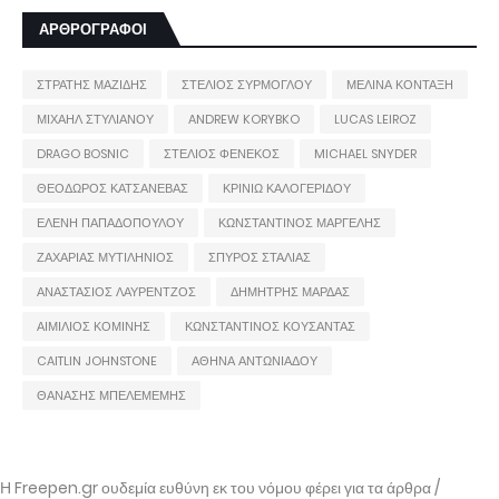
ΑΡΘΡΟΓΡΑΦΟΙ
ΣΤΡΑΤΗΣ ΜΑΖΙΔΗΣ
ΣΤΕΛΙΟΣ ΣΥΡΜΟΓΛΟΥ
ΜΕΛΙΝΑ ΚΟΝΤΑΞΗ
ΜΙΧΑΗΛ ΣΤΥΛΙΑΝΟΥ
ANDREW KORYBKO
LUCAS LEIROZ
DRAGO BOSNIC
ΣΤΕΛΙΟΣ ΦΕΝΕΚΟΣ
MICHAEL SNYDER
ΘΕΟΔΩΡΟΣ ΚΑΤΣΑΝΕΒΑΣ
ΚΡΙΝΙΩ ΚΑΛΟΓΕΡΙΔΟΥ
ΕΛΕΝΗ ΠΑΠΑΔΟΠΟΥΛΟΥ
ΚΩΝΣΤΑΝΤΙΝΟΣ ΜΑΡΓΕΛΗΣ
ΖΑΧΑΡΙΑΣ ΜΥΤΙΛΗΝΙΟΣ
ΣΠΥΡΟΣ ΣΤΑΛΙΑΣ
ΑΝΑΣΤΑΣΙΟΣ ΛΑΥΡΕΝΤΖΟΣ
ΔΗΜΗΤΡΗΣ ΜΑΡΔΑΣ
ΑΙΜΙΛΙΟΣ ΚΟΜΙΝΗΣ
ΚΩΝΣΤΑΝΤΙΝΟΣ ΚΟΥΣΑΝΤΑΣ
CAITLIN JOHNSTONE
ΑΘΗΝΑ ΑΝΤΩΝΙΑΔΟΥ
ΘΑΝΑΣΗΣ ΜΠΕΛΕΜΕΜΗΣ
Η Freepen.gr ουδεμία ευθύνη εκ του νόμου φέρει για τα άρθρα /