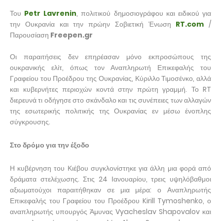
Του
Petr Lavrenin
, πολιτικού δημοσιογράφου και ειδικού για
την Ουκρανία και την πρώην Σοβιετική Ένωση
RT.com
/
Παρουσίαση
Freepen.gr
Οι παραιτήσεις δεν επηρέασαν μόνο εκπροσώπους της
ουκρανικής ελίτ, όπως τον Αναπληρωτή Επικεφαλής του
Γραφείου του Προέδρου της Ουκρανίας, Κύριλλο Τιμοσένκο, αλλά
και κυβερνήτες περιοχών κοντά στην πρώτη γραμμή. Το RT
διερευνά τι οδήγησε στο σκάνδαλο και τις συνέπειες των αλλαγών
της εσωτερικής πολιτικής της Ουκρανίας εν μέσω ένοπλης
σύγκρουσης.
Στο δρόμο για την έξοδο
Η κυβέρνηση του Κιέβου συγκλονίστηκε για άλλη μια φορά από
δράματα στελέχωσης. Στις 24 Ιανουαρίου, τρεις υψηλόβαθμοι
αξιωματούχοι παραιτήθηκαν σε μια μέρα: ο Αναπληρωτής
Επικεφαλής του Γραφείου του Προέδρου Kirill Tymoshenko, ο
αναπληρωτής υπουργός Άμυνας Vyacheslav Shapovalov και