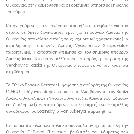
Ουκρανίας, στην κυβέρνηση και σε ορισμένες υπηρεσίες επιβολής
του νόμου.
Κατηγορούμενος πως αγόρασε προμήθειες τροφίμων για τον
στρατό σε δήθεν διογκωμένες τιμές (το Υπουργείο Άμυνας της
Ουκρανίας αποκάλεσε αυτούς τους ισχυρισμούς χειριστικούς), ο
αναπληρωτής υπουργός Άμυνας Vyacheslav Shapovalov
παραιτήθηκε. Η κατάσταση απείλησε και τον σημερινό υπουργό
Άμυνας Alexei Reznikov, αλλά προς το παρόν, η επιτροπή της
Verkhovna Rada της Ουκρανίας αποφάσισε να τον κρατήσει
στη θέση του.
Το Εθνικό Γραφείο Καταπολέμησης της Διαφθοράς της Ουκρανίας
(NABU) διεξήγαγε επίσης επιδρομές, συλλαμβάνοντας τον Βασίλι
Λοζίνσκι, Αναπληρωτή Υπουργό Ανάπτυξης Κοινοτήτων, Εδαφών
και Υποδομών (προστατευόμενος του Shmigal), ενώ ένας άλλος
συνάδελφος του Lozinsky, ο Ivan Lukerya, παραιτήθηκε.
Εν τω μεταξύ, άλλο ένα πολιτικό σκάνδαλο αντήχησε σε όλη την
Ουκρανία. Ο Pavel Khalimon, βουλευτής του κόμματος του