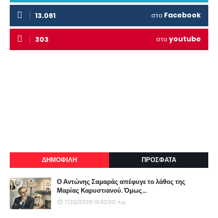
στο
Facebook
13.061
στο
youtube
303
ΔΗΜΟΦΙΛΗ
ΠΡΟΣΦΑΤΑ
Ο Αντώνης Σαμαράς απέφυγε το λάθος της
Μαρίας Καρυστιανού. Όμως...
7/22/2026 10:52:00 π.μ.