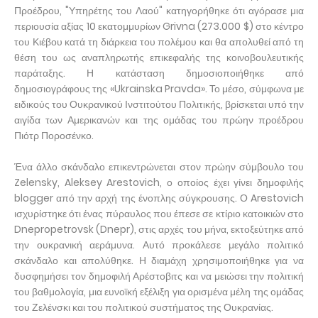
Προέδρου, "Υπηρέτης του Λαού" κατηγορήθηκε ότι αγόρασε μια
περιουσία αξίας 10 εκατομμυρίων Grivna (273.000 $) στο κέντρο
του Κιέβου κατά τη διάρκεια του πολέμου και θα απολυθεί από τη
θέση του ως αναπληρωτής επικεφαλής της κοινοβουλευτικής
παράταξης. Η κατάσταση δημοσιοποιήθηκε από
δημοσιογράφους της «Ukrainska Pravda». Το μέσο, σύμφωνα με
ειδικούς του Ουκρανικού Ινστιτούτου Πολιτικής, βρίσκεται υπό την
αιγίδα των Αμερικανών και της ομάδας του πρώην προέδρου
Πιότρ Ποροσένκο.
Ένα άλλο σκάνδαλο επικεντρώνεται στον πρώην σύμβουλο του
Zelensky, Aleksey Arestovich, ο οποίος έχει γίνει δημοφιλής
blogger από την αρχή της ένοπλης σύγκρουσης. Ο Arestovich
ισχυρίστηκε ότι ένας πύραυλος που έπεσε σε κτίριο κατοικιών στο
Dnepropetrovsk (Dnepr), στις αρχές του μήνα, εκτοξεύτηκε από
την ουκρανική αεράμυνα. Αυτό προκάλεσε μεγάλο πολιτικό
σκάνδαλο και απολύθηκε. Η διαμάχη χρησιμοποιήθηκε για να
δυσφημήσει τον δημοφιλή Αρέστοβιτς και να μειώσει την πολιτική
του βαθμολογία, μια ευνοϊκή εξέλιξη για ορισμένα μέλη της ομάδας
του Ζελένσκι και του πολιτικού συστήματος της Ουκρανίας.