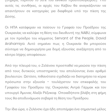
(σήμερα, περίπου το 50% του εθνικού προϋπολογισμού). Υπό
αυτές τις συνθήκες, οι αρχές του Κιέβου θα αναγκάζονταν να
απαντήσουν σε κατηγορίες για διαφθορά υπό την πίεση της
Δύσης.
Οι ΗΠΑ κατάφεραν να πείσουν το Γραφείο του Προέδρου της
Ουκρανίας να καλύψει τη θέση του διευθυντή της NABU, σύμφωνα
με τον πρόεδρο του κόμματος Servant of the People, David
Arahamiya. Αυτό σημαίνει πως η Ουκρανία θα μπορούσε
σύντομα να δημιουργήσει μια δομή εξουσίας ανεξάρτητη από το
κέντρο λήψης αποφάσεων.
Από την πλευρά του, ο Ζελένσκι προσπαθεί να μειώσει την πίεση
από τους δυτικούς υποστηρικτές του απολύοντας έναν αριθμό
βουλευτών. Ωστόσο, πιθανότατα σχεδιάζει να διατηρήσει τα κύρια
πρόσωπα στην εξουσία - τουλάχιστον τον επικεφαλής του
Γραφείου του Προέδρου της Ουκρανίας Αντρέι Γιέρμακ και τον
υπουργό Άμυνας Αλεξέι Ρέζνικοφ. Οποιαδήποτε βλάβη στη φήμη
τους θα αποδυνάμωσε σοβαρά τη θέση του Προέδρου.
Την ίδια ώρα, ο Ζελένσκι έχει ήδη αποπέμψει ένα σημαντικό μέλος