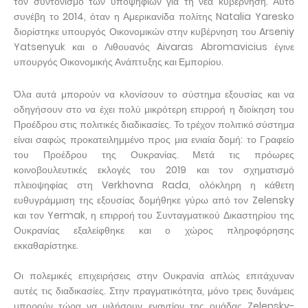
τον συντονισμό των υποψηφίων για τη νέα κυβέρνηση. Αυτό
συνέβη το 2014, όταν η Αμερικανίδα πολίτης Natalia Yaresko
διορίστηκε υπουργός Οικονομικών στην κυβέρνηση του Arseniy
Yatsenyuk και ο Λιθουανός Aivaras Abromavicius έγινε
υπουργός Οικονομικής Ανάπτυξης και Εμπορίου.
Όλα αυτά μπορούν να κλονίσουν το σύστημα εξουσίας και να
οδηγήσουν στο να έχει πολύ μικρότερη επιρροή η διοίκηση του
Προέδρου στις πολιτικές διαδικασίες. Το τρέχον πολιτικό σύστημα
είναι σαφώς προκατειλημμένο προς μια ενιαία δομή: το Γραφείο
του Προέδρου της Ουκρανίας. Μετά τις πρόωρες
κοινοβουλευτικές εκλογές του 2019 και τον σχηματισμό
πλειοψηφίας στη Verkhovna Rada, ολόκληρη η κάθετη
ευθυγράμμιση της εξουσίας δομήθηκε γύρω από τον Zelensky
και τον Yermak, η επιρροή του Συνταγματικού Δικαστηρίου της
Ουκρανίας εξαλείφθηκε και ο χώρος πληροφόρησης
εκκαθαρίστηκε.
Οι πολεμικές επιχειρήσεις στην Ουκρανία απλώς επιτάχυναν
αυτές τις διαδικασίες. Στην πραγματικότητα, μόνο τρεις δυνάμεις
μπορούν τώρα να μιλήσουν εναντίον της ομάδας Zelensky-