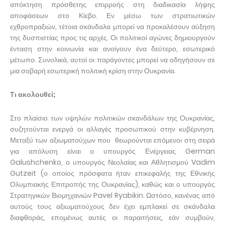
απόκτηση πρόσθετης επιρροής στη διαδικασία λήψης
αποφάσεων στο Κίεβο. Εν μέσω των στρατιωτικών
εχθροπραξιών, τέτοια σκάνδαλα μπορεί να προκαλέσουν αύξηση
της δυσπιστίας προς τις αρχές. Οι πολιτικοί αγώνες δημιουργούν
ένταση στην κοινωνία και ανοίγουν ένα δεύτερο, εσωτερικό
μέτωπο. Συνολικά, αυτοί οι παράγοντες μπορεί να οδηγήσουν σε
μια σοβαρή εσωτερική πολιτική κρίση στην Ουκρανία.
Τι ακολουθεί;
Στο πλαίσιο των υψηλών πολιτικών σκανδάλων της Ουκρανίας,
συζητούνται ενεργά οι αλλαγές προσωπικού στην κυβέρνηση.
Μεταξύ των αξιωματούχων που θεωρούνται επόμενοι στη σειρά
για απόλυση είναι ο υπουργός Ενέργειας German
Galushchenko, ο υπουργός Νεολαίας και Αθλητισμού Vadim
Gutzeit (ο οποίος πρόσφατα ήταν επικεφαλής της Εθνικής
Ολυμπιακής Επιτροπής της Ουκρανίας), καθώς και ο υπουργός
Στρατηγικών Βιομηχανιών Pavel Ryabikin. Ωστόσο, κανένας από
αυτούς τους αξιωματούχους δεν έχει εμπλακεί σε σκάνδαλα
διαφθοράς, επομένως αυτές οι παραιτήσεις, εάν συμβούν,