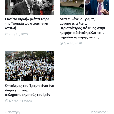
Γιατί το Ισραήλ βλέπει τώρα
Δείτε τι κάνει ο Τραμπ,
την Τουρκία ως στρατηγική
αγνοήστε τι λέει...
απειλή
Περισσότερος πόλεμος στην
ημερήσια διάταξη αλλά και...
July 25, 2026
σημάδια πρώιμης άνοιας;
April 16, 2026
Ο πόλεμος του Τραμπ είναι ένα
δώρο για τους
σκληροπυρηνικούς του Ιράν
March 24, 2026
Νεότερη
Παλαιότερη