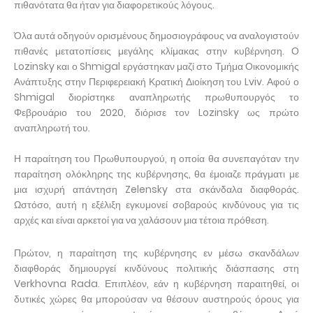
πιθανότατα θα ήταν για διαφορετικούς λόγους.
Όλα αυτά οδηγούν ορισμένους δημοσιογράφους να αναλογιστούν
πιθανές μετατοπίσεις μεγάλης κλίμακας στην κυβέρνηση. Ο
Lozinsky και ο Shmigal εργάστηκαν μαζί στο Τμήμα Οικονομικής
Ανάπτυξης στην Περιφερειακή Κρατική Διοίκηση του Lviv. Αφού ο
Shmigal διορίστηκε αναπληρωτής πρωθυπουργός το
Φεβρουάριο του 2020, διόρισε τον Lozinsky ως πρώτο
αναπληρωτή του.
Η παραίτηση του Πρωθυπουργού, η οποία θα συνεπαγόταν την
παραίτηση ολόκληρης της κυβέρνησης, θα έμοιαζε πράγματι με
μια ισχυρή απάντηση Zelensky στα σκάνδαλα διαφθοράς.
Ωστόσο, αυτή η εξέλιξη εγκυμονεί σοβαρούς κινδύνους για τις
αρχές και είναι αρκετοί για να χαλάσουν μια τέτοια πρόθεση.
Πρώτον, η παραίτηση της κυβέρνησης εν μέσω σκανδάλων
διαφθοράς δημιουργεί κινδύνους πολιτικής διάσπασης στη
Verkhovna Rada. Επιπλέον, εάν η κυβέρνηση παραιτηθεί, οι
δυτικές χώρες θα μπορούσαν να θέσουν αυστηρούς όρους για