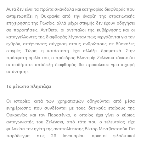
Αυτά δεν είναι τα πρώτα σκάνδαλα και κατηγορίες διαφθοράς που
αντιμετωπίζει η Ουκρανία από την έναρξη της στρατιωτικής
επιχείρησης της Ρωσίας, αλλά μέχρι στιγμής δεν έχουν οδηγήσει
σε παραιτήσεις. Αντίθετα, οι αντίπαλοι της κυβέρνησης και οι
καταγγέλλοντες της διαφθοράς λέγονταν πως «εργάζονται για τον
εχθρό», σπέρνοντας σύγχυση στους ανθρώπους σε δύσκολες
στιγμές. Τώρα, η κατάσταση έχει αλλάξει δραματικά. Στην
πρόσφατη ομιλία του, ο πρόεδρος Βλαντιμίρ Ζελένσκι τόνισε ότι
οποιαδήποτε απόδειξη διαφθοράς θα προκαλέσει «μια ισχυρή
απάντηση».
Το μέτωπο πλησιάζει
Οι ιστορίες κατά των χρηματισμών οδηγούνται από μέσα
ενημέρωσης που συνδέονται με τους δυτικούς εταίρους της
Ουκρανίας και τον Ποροσένκο, ο οποίος έχει γίνει ο κύριος
ανταγωνιστής του Ζελένσκι, από τότε που ο τελευταίος είχε
φυλακίσει τον ηγέτη της αντιπολίτευσης Βίκτορ Μεντβεντσούκ. Για
παράδειγμα, στις 23 Ιανουαρίου, αρκετοί φιλοδυτικοί