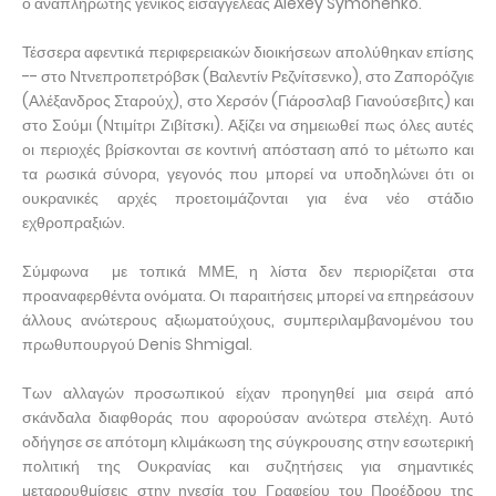
ο αναπληρωτής γενικός εισαγγελέας Alexey Symonenko.
Τέσσερα αφεντικά περιφερειακών διοικήσεων απολύθηκαν επίσης
-- στο Ντνεπροπετρόβσκ (Βαλεντίν Ρεζνίτσενκο), στο Ζαπορόζγιε
(Αλέξανδρος Σταρούχ), στο Χερσόν (Γιάροσλαβ Γιανούσεβιτς) και
στο Σούμι (Ντιμίτρι Ζιβίτσκι). Αξίζει να σημειωθεί πως όλες αυτές
οι περιοχές βρίσκονται σε κοντινή απόσταση από το μέτωπο και
τα ρωσικά σύνορα, γεγονός που μπορεί να υποδηλώνει ότι οι
ουκρανικές αρχές προετοιμάζονται για ένα νέο στάδιο
εχθροπραξιών.
Σύμφωνα με τοπικά ΜΜΕ, η λίστα δεν περιορίζεται στα
προαναφερθέντα ονόματα. Οι παραιτήσεις μπορεί να επηρεάσουν
άλλους ανώτερους αξιωματούχους, συμπεριλαμβανομένου του
πρωθυπουργού Denis Shmigal.
Των αλλαγών προσωπικού είχαν προηγηθεί μια σειρά από
σκάνδαλα διαφθοράς που αφορούσαν ανώτερα στελέχη. Αυτό
οδήγησε σε απότομη κλιμάκωση της σύγκρουσης στην εσωτερική
πολιτική της Ουκρανίας και συζητήσεις για σημαντικές
μεταρρυθμίσεις στην ηγεσία του Γραφείου του Προέδρου της