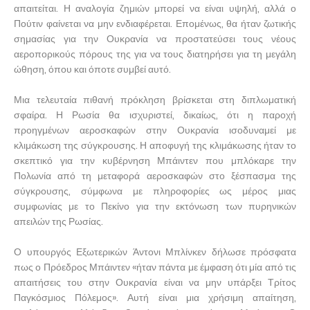
απαιτείται. Η αναλογία ζημιών μπορεί να είναι υψηλή, αλλά ο
Πούτιν φαίνεται να μην ενδιαφέρεται. Επομένως, θα ήταν ζωτικής
σημασίας για την Ουκρανία να προστατεύσει τους νέους
αεροπορικούς πόρους της για να τους διατηρήσει για τη μεγάλη
ώθηση, όπου και όποτε συμβεί αυτό.
Μια τελευταία πιθανή πρόκληση βρίσκεται στη διπλωματική
σφαίρα. Η Ρωσία θα ισχυριστεί, δικαίως, ότι η παροχή
προηγμένων αεροσκαφών στην Ουκρανία ισοδυναμεί με
κλιμάκωση της σύγκρουσης. Η αποφυγή της κλιμάκωσης ήταν το
σκεπτικό για την κυβέρνηση Μπάιντεν που μπλόκαρε την
Πολωνία από τη μεταφορά αεροσκαφών στο ξέσπασμα της
σύγκρουσης, σύμφωνα με πληροφορίες ως μέρος μιας
συμφωνίας με το Πεκίνο για την εκτόνωση των πυρηνικών
απειλών της Ρωσίας.
Ο υπουργός Εξωτερικών Άντονι Μπλίνκεν δήλωσε πρόσφατα
πως ο Πρόεδρος Μπάιντεν «ήταν πάντα με έμφαση ότι μία από τις
απαιτήσεις του στην Ουκρανία είναι να μην υπάρξει Τρίτος
Παγκόσμιος Πόλεμος». Αυτή είναι μια χρήσιμη απαίτηση,