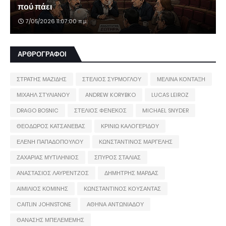
πού πάει
7/05/2026 11:07:00 π.μ.
ΑΡΘΡΟΓΡΑΦΟΙ
ΣΤΡΑΤΗΣ ΜΑΖΙΔΗΣ
ΣΤΕΛΙΟΣ ΣΥΡΜΟΓΛΟΥ
ΜΕΛΙΝΑ ΚΟΝΤΑΞΗ
ΜΙΧΑΗΛ ΣΤΥΛΙΑΝΟΥ
ANDREW KORYBKO
LUCAS LEIROZ
DRAGO BOSNIC
ΣΤΕΛΙΟΣ ΦΕΝΕΚΟΣ
MICHAEL SNYDER
ΘΕΟΔΩΡΟΣ ΚΑΤΣΑΝΕΒΑΣ
ΚΡΙΝΙΩ ΚΑΛΟΓΕΡΙΔΟΥ
ΕΛΕΝΗ ΠΑΠΑΔΟΠΟΥΛΟΥ
ΚΩΝΣΤΑΝΤΙΝΟΣ ΜΑΡΓΕΛΗΣ
ΖΑΧΑΡΙΑΣ ΜΥΤΙΛΗΝΙΟΣ
ΣΠΥΡΟΣ ΣΤΑΛΙΑΣ
ΑΝΑΣΤΑΣΙΟΣ ΛΑΥΡΕΝΤΖΟΣ
ΔΗΜΗΤΡΗΣ ΜΑΡΔΑΣ
ΑΙΜΙΛΙΟΣ ΚΟΜΙΝΗΣ
ΚΩΝΣΤΑΝΤΙΝΟΣ ΚΟΥΣΑΝΤΑΣ
CAITLIN JOHNSTONE
ΑΘΗΝΑ ΑΝΤΩΝΙΑΔΟΥ
ΘΑΝΑΣΗΣ ΜΠΕΛΕΜΕΜΗΣ