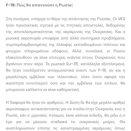
F-16: Πώς θα απαντούσε η Ρωσία;
Στη συνέχεια, υπάρχει το θέμα της απάντησης της Ρωσίας. Οι VKS
ήταν προσεκτικές σχετικά με τις πτητικές αποστολές, δεδομένης
της αποτελεσματικότητας της αεράμυνας της Ουκρανίας. Και η
ρωσική αεροπορία υποφέρει από άλλα συστημικά προβλήματα,
συμπεριλαμβανομένης της έλλειψης εκπαιδευμένων πιλότων και
φτωχών πληρωμάτων εδάφους. Αλλά, συνολικά, οι Ρώσοι
εξακολουθούν να είναι επιτυχείς ενάντια στους Ουκρανούς που
βγαίνουν στον αέρα. Τα ρωσικά Su-35, κατάλληλα εξοπλισμένα,
θα ήταν τουλάχιστον ανταγωνιστικά έναντι των F-16, αν και η
μεγαλύτερη εμβέλεια των τελευταίων, τόσο όσον αφορά την
ικανότητα εντοπισμού όσο και την εμβέλεια των όπλων, θα
μπορούσε κάλλιστα να είναι καθοριστική.
Η διαφορά θα ήταν σε αριθμούς. Η Δύση δε θα είχε μεγάλο αριθμό
αεροσκαφών αντικατάστασης για να στείλει στην Ουκρανία, ενώ η
Ρωσία, εάν ο χερσαίος πόλεμος είναι κάποια ένδειξη, θα ρίξει ό,τι
έχει για να μειώσει σταδιακά τις ουκρανικές μοίρες. Θα
αναπληρώσουν επίσης τις κατεστραμμένες αεράμυνες όπως