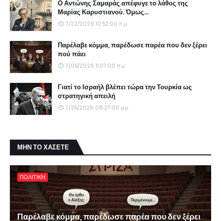
Ο Αντώνης Σαμαράς απέφυγε το λάθος της
Μαρίας Καρυστιανού. Όμως...
7/22/2026 10:52:00 π.μ.
Παρέλαβε κόμμα, παρέδωσε παρέα που δεν ξέρει
πού πάει
7/05/2026 11:07:00 π.μ.
Γιατί το Ισραήλ βλέπει τώρα την Τουρκία ως
στρατηγική απειλή
7/25/2026 06:27:00 μ.μ.
ΜΗΝ ΤΟ ΧΑΣΕΤΕ
ΠΟΛΙΤΙΚΗ
Παρέλαβε κόμμα, παρέδωσε παρέα που δεν ξέρει