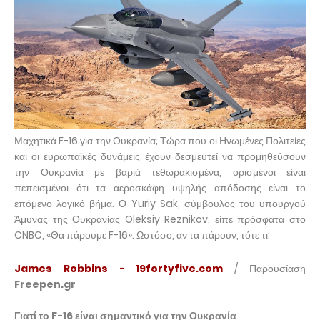
Μαχητικά F-16 για την Ουκρανία; Τώρα που οι Ηνωμένες Πολιτείες
και οι ευρωπαϊκές δυνάμεις έχουν δεσμευτεί να προμηθεύσουν
την Ουκρανία με βαριά τεθωρακισμένα, ορισμένοι είναι
πεπεισμένοι ότι τα αεροσκάφη υψηλής απόδοσης είναι το
επόμενο λογικό βήμα. Ο Yuriy Sak, σύμβουλος του υπουργού
Άμυνας της Ουκρανίας Oleksiy Reznikov, είπε πρόσφατα στο
CNBC, «Θα πάρουμε F-16». Ωστόσο, αν τα πάρουν, τότε τι;
James Robbins - 19fortyfive.com
/ Παρουσίαση
Freepen.gr
Γιατί το F-16 είναι σημαντικό για την Ουκρανία