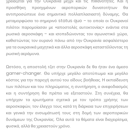
χρειάζεται για την Ουκρανία μέχρι και τις πιθανότητες. Και η
προσθήκη προηγμένων αεροπορικών δυνατοτήτων θα
αντιπροσώπευε ένα σημαντικό πολλαπλασιαστή δύναμης. Θα
μεταμορφώσει το σημερινό status quo – το οποίο οι Ουκρανοί
πιλότοι παρομοίασαν με «αποστολές αυτοκτονίας» ενάντια στα
ρωσικά αεροσκάφη – και ισοπεδώνοντας τον αγωνιστικό χώρο,
καθιστώντας τον ουρανό πάνω από την Ουκρανία ασφαλέστερο
για τα ουκρανικά μαχητικά και άλλα αεροσκάφη καταστέλλοντας τη
ρωσική αεράμυνα.
Ωστόσο, η αποστολή τζετ στην Ουκρανία δε θα ήταν ένα άμεσο
gamer-changer. Θα υπήρχε μεγάλο αποτύπωμα και μεγάλο
κόστος για την παροχή αυτού του είδους βοήθειας. Η εκπαίδευση
των πιλότων και του πληρώματος, η συντήρηση, ο ανεφοδιασμός
και η συντήρηση θα πρέπει να εξεταστούν. Στη συνέχεια, θα
υπήρχαν τα ερωτήματα σχετικά με τον τρόπο χρήσης των
αεροσκαφών, τον έλεγχο τους κατά τη διάρκεια των επιχειρήσεων
και γενικά την ενσωμάτωσή τους στη δομή των αεροπορικών
δυνάμεων της Ουκρανίας. Όλα αυτά τα θέματα είναι διαχειρίσιμα,
φυσικά, αλλά θα χρειαστούν χρόνο.