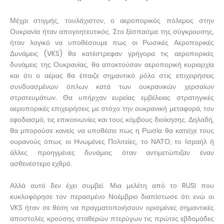
Μέχρι στιγμής, τουλάχιστον, ο αεροπορικός πόλεμος στην
Ουκρανία ήταν απογοητευτικός. Στο ξέσπασμα της σύγκρουσης,
ήταν λογικό να υποθέσουμε πως οι Ρωσικές Αεροπορικές
Δυνάμεις (VKS) θα κατέστρεφαν γρήγορα τις αεροπορικές
δυνάμεις της Ουκρανίας, θα αποκτούσαν αεροπορική κυριαρχία
και ότι ο αέρας θα έπαιζε σημαντικό ρόλο στις επιχειρήσεις
συνδυασμένων όπλων κατά των ουκρανικών χερσαίων
στρατευμάτων. Θα υπήρχαν ευρείας εμβέλειας στρατηγικές
αεροπορικές επιχειρήσεις με στόχο την ουκρανική μεταφορά, τον
εφοδιασμό, τις επικοινωνίες και τους κόμβους διοίκησης. Δηλαδή,
θα μπορούσε κανείς να υποθέσει πως η Ρωσία θα κατείχε τους
ουρανούς όπως οι Ηνωμένες Πολιτείες, το ΝΑΤΟ, το Ισραήλ ή
άλλες προηγμένες δυνάμεις όταν αντιμετώπιζαν έναν
ασθενέστερο εχθρό.
Αλλά αυτό δεν έχει συμβεί. Μια μελέτη από το RUSI που
κυκλοφόρησε τον περασμένο Νοέμβριο διαπίστωσε ότι ενώ οι
VKS ήταν σε θέση να πραγματοποιήσουν ορισμένες σημαντικές
αποστολές κρούσης σταθερών πτερύγων τις πρώτες εβδομάδες