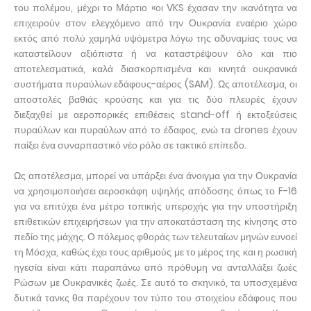
του πολέμου, μέχρι το Μάρτιο «οι VKS έχασαν την ικανότητα να
επιχειρούν στον ελεγχόμενο από την Ουκρανία εναέριο χώρο
εκτός από πολύ χαμηλά υψόμετρα λόγω της αδυναμίας τους να
καταστείλουν αξιόπιστα ή να καταστρέψουν όλο και πιο
αποτελεσματικά, καλά διασκορπισμένα και κινητά ουκρανικά
συστήματα πυραύλων εδάφους-αέρος (SAM). Ως αποτέλεσμα, οι
αποστολές βαθιάς κρούσης και για τις δύο πλευρές έχουν
διεξαχθεί με αεροπορικές επιθέσεις stand-off ή εκτοξεύσεις
πυραύλων και πυραύλων από το έδαφος, ενώ τα drones έχουν
παίξει ένα συναρπαστικό νέο ρόλο σε τακτικό επίπεδο.
Ως αποτέλεσμα, μπορεί να υπάρξει ένα άνοιγμα για την Ουκρανία
να χρησιμοποιήσει αεροσκάφη υψηλής απόδοσης όπως το F-16
για να επιτύχει ένα μέτρο τοπικής υπεροχής για την υποστήριξη
επιθετικών επιχειρήσεων για την αποκατάσταση της κίνησης στο
πεδίο της μάχης. Ο πόλεμος φθοράς των τελευταίων μηνών ευνοεί
τη Μόσχα, καθώς έχει τους αριθμούς με το μέρος της και η ρωσική
ηγεσία είναι κάτι παραπάνω από πρόθυμη να ανταλλάξει ζωές
Ρώσων με Ουκρανικές ζωές. Σε αυτό το σκηνικό, τα υποσχεμένα
δυτικά τανκς θα παρέχουν τον τύπο του στοιχείου εδάφους που