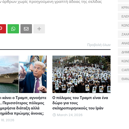
ων άρθρων χωρίς προηγούμενη γραπτή άδειας της σελίδας
ΚΡΙΝ
ΕΛΕ
ΚΩΝ
ΖΑΧΑ
ΑΝΑ
Προβολή όλων
ΔΗΜ
ΚΩΝ
CAIT
ΘΑΝ
τι κάνει ο Τραμπ, αγνοήστε
Ο πόλεμος του Τραμπ είναι ένα
ι... Περισσότερος πόλεμος
δώρο για τους
ημερήσια διάταξη αλλά
σκληροπυρηνικούς του Ιράν
 σημάδια πρώιμης άνοιας;
March 24, 2026
l 16, 2026