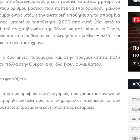
ΜΗ
ης, την άδεια εγκυμοσύνης και τη φυσική κατάσταση, μπορεί να
άστιου αριθμού βάσεων που πρέπει να επανδρωθούν, μάλλον
, λαμβάνοντας υπόψη την ανεπαρκή αποθήκευση, τα σπασμένα
ΠΟ
σης, μπορεί να τοποθετήσει 2.000 από αυτά. (Και αυτό το
ί από τους κυβερνήτες της θέλουν να πολεμήσουν τη Ρωσία,
ία και κάποιοι θέλουν να πολεμήσουν την Κίνα – αλλά είναι
αι τα τρία ταυτόχρονα.
Πα
που
ν ή δύο μήνες πυρομαχικά και, στην πραγματικότητα, πολύ
όσα πολλά στην Ουκρανία και όλα έχουν φύγει. Κάπου.
7
σο φαντάζεστε.
ΑΡ
οισμα των αμοιβών των δικηγόρων, των χρηματοοικονομικών
προμηθειών ακινήτων, των πληρωμών σε πολιτικούς και των
ΣΤΡ
υτά που πραγματικά κάνει οτιδήποτε, καταρρέει.
ΜΕΛ
AND
DRA
MIC