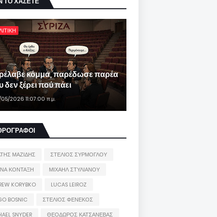
Ν ΤΟ ΧΑΣΕΤΕ
ΛΙΤΙΚΗ
ρέλαβε κόμμα, παρέδωσε παρέα
 δεν ξέρει πού πάει
/05/2026 11:07:00 π.μ.
ΘΡΟΓΡΑΦΟΙ
ΑΤΗΣ ΜΑΖΙΔΗΣ
ΣΤΕΛΙΟΣ ΣΥΡΜΟΓΛΟΥ
ΙΝΑ ΚΟΝΤΑΞΗ
ΜΙΧΑΗΛ ΣΤΥΛΙΑΝΟΥ
REW KORYBKO
LUCAS LEIROZ
GO BOSNIC
ΣΤΕΛΙΟΣ ΦΕΝΕΚΟΣ
HAEL SNYDER
ΘΕΟΔΩΡΟΣ ΚΑΤΣΑΝΕΒΑΣ