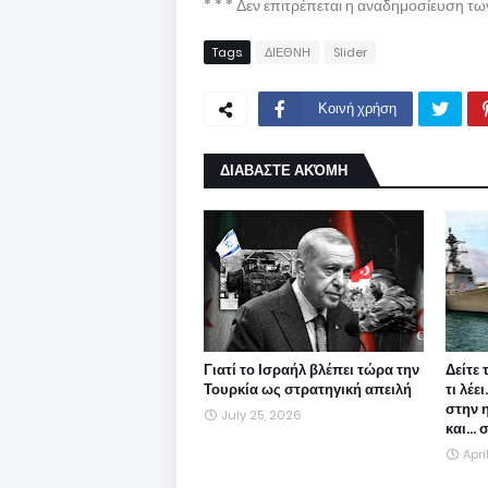
* * * Δεν επιτρέπεται η αναδημοσίευση τ
Tags
ΔΙΕΘΝΗ
Slider
Κοινή χρήση
ΔΙΑΒΑΣΤΕ ΑΚΌΜΗ
Γιατί το Ισραήλ βλέπει τώρα την
Δείτε 
Τουρκία ως στρατηγική απειλή
τι λέε
στην 
July 25, 2026
και...
Apri