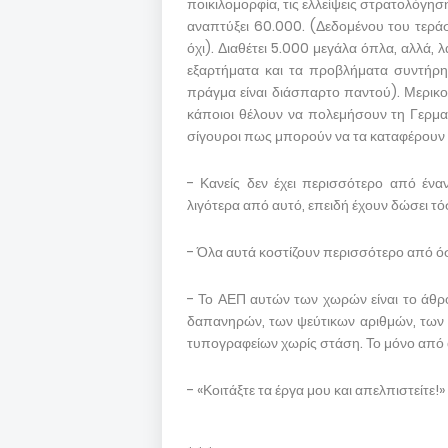
ποικιλομορφία, τις ελλείψεις στρατολόγησ
αναπτύξει 60.000. (Δεδομένου του τερ
όχι). Διαθέτει 5.000 μεγάλα όπλα, αλλά
εξαρτήματα και τα προβλήματα συντήρη
πράγμα είναι διάσπαρτο παντού). Μερικο
κάποιοι θέλουν να πολεμήσουν τη Γερμαν
σίγουροι πως μπορούν να τα καταφέρουν κ
- Κανείς δεν έχει περισσότερο από ένα
λιγότερα από αυτό, επειδή έχουν δώσει τ
- Όλα αυτά κοστίζουν περισσότερο από ό
- Το ΑΕΠ αυτών των χωρών είναι το άθρ
δαπανηρών, των ψεύτικων αριθμών, των 
τυπογραφείων χωρίς στάση. Το μόνο από α
- «Κοιτάξτε τα έργα μου και απελπιστείτε!»