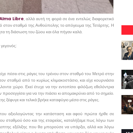
Alma Libre
, αλλά αυτή τη φορά σε ένα εντελώς διαφορετικό
τρό στον σταθμό της Ανθούπολης το απόγευμα της Τετάρτης. Η
τα τη διάσωση του ζώου και όλα πήγαν καλά.
 γεγονός:
ίχε πέσει στις ράγες του τρένου στον σταθμό του Μετρό στην
τον σταθμό από το κυρίως κλιμακοστάσιο, και είχε κουρνιάσει
λοντα χώρο. Εκεί έτυχε να την εντοπίσει φιλόζωη εθελόντρια
προσεγγίσει για να την πιάσει κι απομακρύνει από το σημείο.
ης ξέφυγε και τελικά βρήκε καταφύγιο μέσα στις ράγες.
που αξιολογώντας την κατάσταση και αφού πρώτα ήρθε σε
του σταθμού όσο και της εταιρείας, καταλήξαμε πως λόγω των
πτης εξέλιξης που θα μπορούσε να υπάρξει, αλλά και λόγω