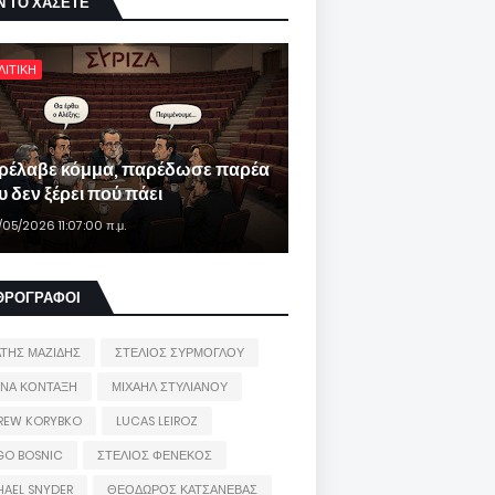
Ν ΤΟ ΧΑΣΕΤΕ
ΛΙΤΙΚΗ
ρέλαβε κόμμα, παρέδωσε παρέα
 δεν ξέρει πού πάει
/05/2026 11:07:00 π.μ.
ΘΡΟΓΡΑΦΟΙ
ΑΤΗΣ ΜΑΖΙΔΗΣ
ΣΤΕΛΙΟΣ ΣΥΡΜΟΓΛΟΥ
ΙΝΑ ΚΟΝΤΑΞΗ
ΜΙΧΑΗΛ ΣΤΥΛΙΑΝΟΥ
REW KORYBKO
LUCAS LEIROZ
GO BOSNIC
ΣΤΕΛΙΟΣ ΦΕΝΕΚΟΣ
HAEL SNYDER
ΘΕΟΔΩΡΟΣ ΚΑΤΣΑΝΕΒΑΣ