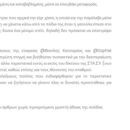
μένη και καταβεβλημένη, μέσα σε κλουβάκι μεταφοράς.
ια που αρχικά την είχε χάσει, η οποία και την παρέλαβε μέσα
η να χάνεται κάτω από τα πόδια της όταν η γατούλα έπεσε στο
ς δώσει ένα μόνιμο σπίτι, δηλαδή δεν πρόκειται να επιστρέψει
μενους της εταιρείας @Βασίλης Κατσαρέας και @Sophie
πρώτη στιγμή και βοήθησαν ουσιαστικά με την διεκπεραίωση
 άλλα περιστατικά εντός κι εκτός του δικτύου της ΣΤΑ.ΣΥ. (συν
τεί, καθώς επίσης και τους ιθύνοντες του σταθμού.
ιλόζωους πολίτες που ενδιαφέρθηκαν για το περιστατικό
νου να ζητήσουν να γίνουν όλες οι δυνατές προσπάθειες για
ων άρθρων χωρίς προηγούμενη γραπτή άδειας της σελίδας