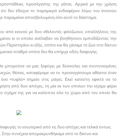
 προσπάθειες προσέγγισης της γάτας. Αρχικά με την χρήση
ότι δεν έδειχνε το παραμικρό ενδιαφέρον λόγω του έντονου
 είχε παραμείνει αποσβολωμένη όλο αυτό το διάστημα.
ύου από κοινού με δυο εθελοντές φιλόζωους υπαλλήλους της
ημένοι κι οι οποίοι ανέλαβαν να βοηθήσουν εμποδίζοντας την
 Περιστερίου κι εξής, οπότε και θα χάναμε το ζώο στο δίκτυο
ρματικό σταθμό οπότε δεν θα υπήρχε οδός διαφυγής.
 θα μπορούσε να μας ξεφύγει, με δύσκολες και συντονισμένες
υνεχώς θέσεις, καταφέραμε να το προσεγγίσουμε αθέατοι όταν
ένα «τυφλό» σημείο στις ράγες. Εκεί κατέστη εφικτό να το
ήση από δυο απόχες, τη μία εκ των οποίων την είχαμε φέρει
ο σχήμα της για να καλύπτει όλο το χώρο από τον οποίο θα
διαφυγής το εσωτερικό από τις δυο απόχες και τελικά όντως
. Στην συνέχεια απομακρυνθήκαμε από το δίκτυο και