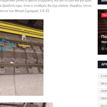
υπερβολικό ρίσκο η άμεση επέμβαση, και για το ζώο και για εμάς
ΜΗ
α βραδινή ώρα, όταν ο σταθμός θα είχε κλείσει. Ακριβώς όπως
 δίκτυο του Μετρό (γραμμές 2 & 3).
ΠΟ
Πα
που
7
ΑΡ
ΣΤΡ
ΜΕΛ
AND
DRA
MIC