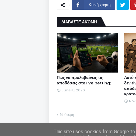
Κοινή χρήση
ΔΙΑΒΑΣΤΕ ΑΚΌΜΗ
Πως να προλαβαίνεις τις
Αυτό 
αποδόσεις στο live betting;
δεν εί
απόδε
June 18, 2026
κράτο
Nov
Νεότερη
Η Freepen.gr ουδεμία ευθύνη εκ του νόμου φέ
This site uses cookies from Google to d
υιοθετεί. Σε περίπτωση που θεωρείτε πως θίγ