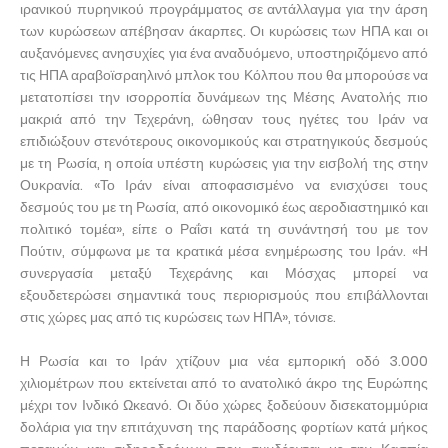
ιρανικού πυρηνικού προγράμματος σε αντάλλαγμα για την άρση
των κυρώσεων απέβησαν άκαρπες. Οι κυρώσεις των ΗΠΑ και οι
αυξανόμενες ανησυχίες για ένα αναδυόμενο, υποστηριζόμενο από
τις ΗΠΑ αραβοϊσραηλινό μπλοκ του Κόλπου που θα μπορούσε να
μετατοπίσει την ισορροπία δυνάμεων της Μέσης Ανατολής πιο
μακριά από την Τεχεράνη, ώθησαν τους ηγέτες του Ιράν να
επιδιώξουν στενότερους οικονομικούς και στρατηγικούς δεσμούς
με τη Ρωσία, η οποία υπέστη κυρώσεις για την εισβολή της στην
Ουκρανία. «Το Ιράν είναι αποφασισμένο να ενισχύσει τους
δεσμούς του με τη Ρωσία, από οικονομικό έως αεροδιαστημικό και
πολιτικό τομέα», είπε ο Ραΐσι κατά τη συνάντησή του με τον
Πούτιν, σύμφωνα με τα κρατικά μέσα ενημέρωσης του Ιράν. «Η
συνεργασία μεταξύ Τεχεράνης και Μόσχας μπορεί να
εξουδετερώσει σημαντικά τους περιορισμούς που επιβάλλονται
στις χώρες μας από τις κυρώσεις των ΗΠΑ», τόνισε.
Η Ρωσία και το Ιράν χτίζουν μια νέα εμπορική οδό 3.000
χιλιομέτρων που εκτείνεται από το ανατολικό άκρο της Ευρώπης
μέχρι τον Ινδικό Ωκεανό. Οι δύο χώρες ξοδεύουν δισεκατομμύρια
δολάρια για την επιτάχυνση της παράδοσης φορτίων κατά μήκος