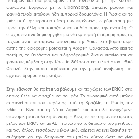
ποταμών και σιδηροδρόμων που συνδέονται με την Κασπία
Θάλασσα. Σύμφωνα με το Bloomberg, δεκάδες ρωσικά και
ιρανικά πλοία εκτελούν ήδη εμπορικά δρομολόγια. Η Ρωσία και το
Ιράν, υπό την τεράστια πίεση των κυρώσεων, στρέφονται η μια
προς την άλλη και κοιτάζουν και οι δύο προς την ανατολή. Ο
στόχος είναι να δημιουργηθεί μια νέα εμπορική διαδρομή προς τις
ταχέως αναπτυσσόμενες οικονομίες της Ασίας. Στο βόρειο άκρο
αυτής της διαδρομής βρίσκεται η Αζοφική Θάλασσα. Από εκεί τα
ποτάμια, τα θαλάσσια και σιδηροδρομικά δίκτυα εκτείνονται σε
ιρανικούς κόμβους στην Κασπία Θάλασσα και τελικά στον Ινδικό
Ωκεανό. Στην ουσία, πρόκειται για την μερική αναβίωση του
αρχαίου δρόμου του μεταξιού.
Στην εξίσωση θα πρέπει να βάλουμε και τις χώρες των BRICS στις
οποίες θέλει να ενταχθεί και το Ιράν. Το οικονομικό αυτό μπλοκ
αποτελείται επί του παρόντος από τη Βραζιλία, τη Ρωσία, την
Ινδία, τη Κίνα και τη Νότια Αφρική και αποτελεί ανερχόμενη
οικονομική και πολιτική δύναμη. Η Κίνα, το πιο σημαντικό κράτος
μέλος των BRICS και με ΑΕΠ πάνω από το διπλάσιο του μεγέθους
και των άλλων τεσσάρων μελών μαζί, φέρεται να έχει ξεκινήσει τη
συζήτηση για την διεύρυνση του μπλοκ ούτως ώστε να γίνει