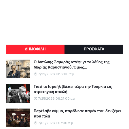
ΔΗΜΟΦΙΛΗ
ΠΡΟΣΦΑΤΑ
Ο Αντώνης Σαμαράς απέφυγε το λάθος της
Μαρίας Καρυστιανού. Όμως...
7/22/2026 10:52:00 π.μ.
Γιατί το Ισραήλ βλέπει τώρα την Τουρκία ως
στρατηγική απειλή
7/25/2026 06:27:00 μ.μ.
Παρέλαβε κόμμα, παρέδωσε παρέα που δεν ξέρει
πού πάει
7/05/2026 11:07:00 π.μ.