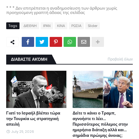
* * * Δεν επιτρέπεται η αναδημοσίευση των άρθρων χωρίς
προηγούμενη γραπτή άδειας της σελίδας
Tags
ΔΙΕΘΝΗ
ΙΡΑΝ
ΚΙΝΑ
ΡΩΣΙΑ
Slider
ΔΙΑΒΑΣΤΕ ΑΚΌΜΗ
Προβολή όλων
Γιατί το Ισραήλ βλέπει τώρα
Δείτε τι κάνει ο Τραμπ,
την Τουρκία ως στρατηγική
αγνοήστε τι λέει...
απειλή
Περισσότερος πόλεμος στην
ημερήσια διάταξη αλλά και...
July 25, 2026
σημάδια πρώιμης άνοιας;