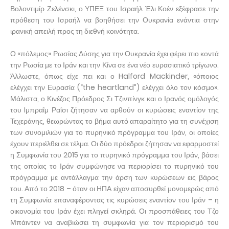
Βολοντιμίρ Ζελένσκι, ο ΥΠΕΞ του Ισραήλ Έλι Κοέν εξέφρασε την
πρόθεση του Ισραήλ να βοηθήσει την Ουκρανία ενάντια στην
ιρανική απειλή προς τη διεθνή κοινότητα.
Ο «πόλεμος» Ρωσίας Δύσης για την Ουκρανία έχει φέρει πιο κοντά
την Ρωσία με το Ιράν και την Κίνα σε ένα νέο ευρασιατικό τρίγωνο.
Άλλωστε, όπως είχε πει και ο Halford Mackinder, «όποιος
ελέγχει την Ευρασία (“the heartland”) ελέγχει όλο τον κόσμο».
Μάλιστα, ο Κινέζος Πρόεδρος Σι Τζινπίνγκ και ο Ιρανός ομόλογός
του Iμπραΐμ Ραΐσι ζήτησαν να αρθούν οι κυρώσεις εναντίον της
Τεχεράνης, θεωρώντας το βήμα αυτό απαραίτητο για τη συνέχιση
των συνομιλιών για το πυρηνικό πρόγραμμα του Ιράν, οι οποίες
έχουν περιέλθει σε τέλμα. Οι δύο πρόεδροι ζήτησαν να εφαρμοστεί
η Συμφωνία του 2015 για το πυρηνικό πρόγραμμα του Ιράν, βάσει
της οποίας το Ιράν συμφώνησε να περιορίσει το πυρηνικό του
πρόγραμμα με αντάλλαγμα την άρση των κυρώσεων εις βάρος
του. Από το 2018 – όταν οι ΗΠΑ είχαν αποσυρθεί μονομερώς από
τη Συμφωνία επαναφέροντας τις κυρώσεις εναντίον του Ιράν – η
οικονομία του Ιράν έχει πληγεί σκληρά. Οι προσπάθειες του Τζο
Μπάιντεν να αναβιώσει τη συμφωνία για τον περιορισμό του