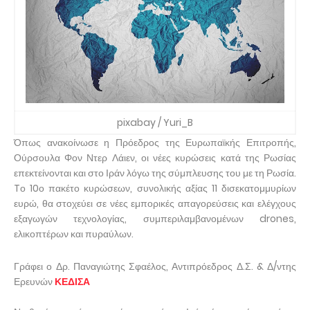
pixabay / Yuri_B
Όπως ανακοίνωσε η Πρόεδρος της Ευρωπαϊκής Επιτροπής,
Ούρσουλα Φον Ντερ Λάιεν, οι νέες κυρώσεις κατά της Ρωσίας
επεκτείνονται και στο Ιράν λόγω της σύμπλευσης του με τη Ρωσία.
Tο 10ο πακέτο κυρώσεων, συνολικής αξίας 11 δισεκατομμυρίων
ευρώ, θα στοχεύει σε νέες εμπορικές απαγορεύσεις και ελέγχους
εξαγωγών τεχνολογίας, συμπεριλαμβανομένων drones,
ελικοπτέρων και πυραύλων.
Γράφει ο Δρ. Παναγιώτης Σφαέλος, Αντιπρόεδρος Δ.Σ. & Δ/ντης
Ερευνών
ΚΕΔΙΣΑ