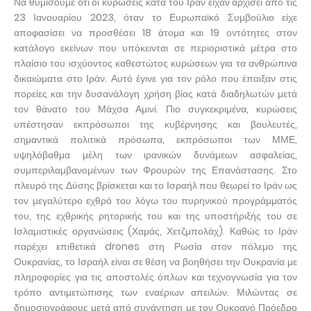
Να θυμίσουμε ότι οι κυρώσεις κατά του Ιράν είχαν αρχίσει από τις
23 Ιανουαρίου 2023, όταν το Ευρωπαϊκό Συμβούλιο είχε
αποφασίσει να προσθέσει 18 άτομα και 19 οντότητες στον
κατάλογο εκείνων που υπόκεινται σε περιοριστικά μέτρα στο
πλαίσιο του ισχύοντος καθεστώτος κυρώσεων για τα ανθρώπινα
δικαιώματα στο Ιράν. Αυτό έγινε για τον ρόλο που έπαιξαν στις
πορείες και την δυσανάλογη χρήση βίας κατά διαδηλωτών μετά
τον θάνατο του Μάχσα Αμινί. Πιο συγκεκριμένα, κυρώσεις
υπέστησαν εκπρόσωποι της κυβέρνησης και βουλευτές,
σημαντικά πολιτικά πρόσωπα, εκπρόσωποι των ΜΜΕ,
υψηλόβαθμα μέλη των ιρανικών δυνάμεων ασφαλείας,
συμπεριλαμβανομένων των Φρουρών της Επανάστασης. Στο
πλευρό της Δύσης βρίσκεται και το Ισραήλ που θεωρεί το Ιράν ως
τον μεγαλύτερο εχθρό του λόγω του πυρηνικού προγράμματός
του, της εχθρικής ρητορικής του και της υποστήριξής του σε
Ισλαμιστικές οργανώσεις (Χαμάς, Χετζμπολάχ). Καθώς το Ιράν
παρέχει επιθετικά drones στη Ρωσία στον πόλεμο της
Ουκρανίας, το Ισραήλ είναι σε θέση να βοηθήσει την Ουκρανία με
πληροφορίες για τις αποστολές όπλων και τεχνογνωσία για τον
τρόπο αντιμετώπισης των εναέριων απειλών. Μιλώντας σε
δημοσιογράφους μετά από συνάντηση με τον Ουκρανό Πρόεδρο