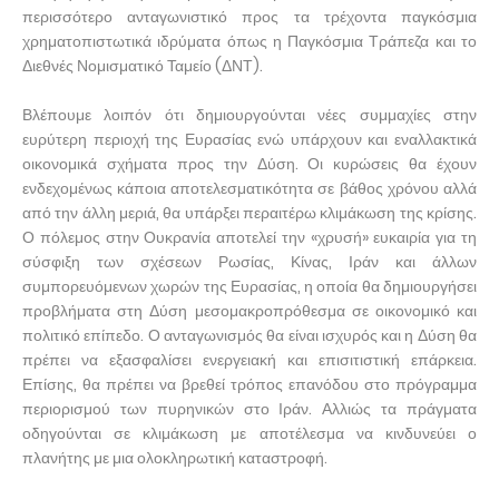
περισσότερο ανταγωνιστικό προς τα τρέχοντα παγκόσμια
χρηματοπιστωτικά ιδρύματα όπως η Παγκόσμια Τράπεζα και το
Διεθνές Νομισματικό Ταμείο (ΔΝΤ).
Βλέπουμε λοιπόν ότι δημιουργούνται νέες συμμαχίες στην
ευρύτερη περιοχή της Ευρασίας ενώ υπάρχουν και εναλλακτικά
οικονομικά σχήματα προς την Δύση. Οι κυρώσεις θα έχουν
ενδεχομένως κάποια αποτελεσματικότητα σε βάθος χρόνου αλλά
από την άλλη μεριά, θα υπάρξει περαιτέρω κλιμάκωση της κρίσης.
Ο πόλεμος στην Ουκρανία αποτελεί την «χρυσή» ευκαιρία για τη
σύσφιξη των σχέσεων Ρωσίας, Κίνας, Ιράν και άλλων
συμπορευόμενων χωρών της Ευρασίας, η οποία θα δημιουργήσει
προβλήματα στη Δύση μεσομακροπρόθεσμα σε οικονομικό και
πολιτικό επίπεδο. Ο ανταγωνισμός θα είναι ισχυρός και η Δύση θα
πρέπει να εξασφαλίσει ενεργειακή και επισιτιστική επάρκεια.
Επίσης, θα πρέπει να βρεθεί τρόπος επανόδου στο πρόγραμμα
περιορισμού των πυρηνικών στο Ιράν. Αλλιώς τα πράγματα
οδηγούνται σε κλιμάκωση με αποτέλεσμα να κινδυνεύει ο
πλανήτης με μια ολοκληρωτική καταστροφή.