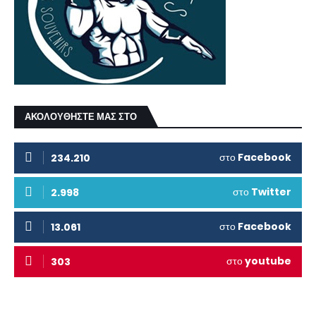
ΑΚΟΛΟΥΘΗΣΤΕ ΜΑΣ ΣΤΟ
στο
Facebook
234.210
στο
Twitter
2.998
στο
Facebook
13.061
στο
youtube
303