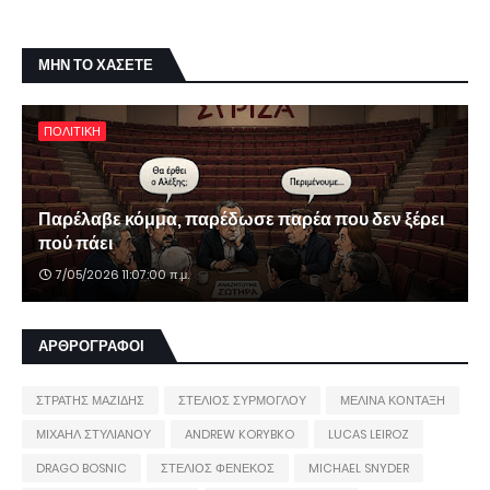
ΜΗΝ ΤΟ ΧΑΣΕΤΕ
ΠΟΛΙΤΙΚΗ
Παρέλαβε κόμμα, παρέδωσε παρέα που δεν ξέρει
πού πάει
7/05/2026 11:07:00 π.μ.
ΑΡΘΡΟΓΡΑΦΟΙ
ΣΤΡΑΤΗΣ ΜΑΖΙΔΗΣ
ΣΤΕΛΙΟΣ ΣΥΡΜΟΓΛΟΥ
ΜΕΛΙΝΑ ΚΟΝΤΑΞΗ
ΜΙΧΑΗΛ ΣΤΥΛΙΑΝΟΥ
ANDREW KORYBKO
LUCAS LEIROZ
DRAGO BOSNIC
ΣΤΕΛΙΟΣ ΦΕΝΕΚΟΣ
MICHAEL SNYDER