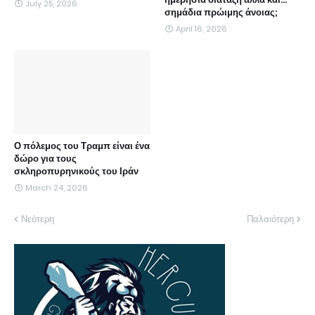
July 25, 2026
σημάδια πρώιμης άνοιας;
April 16, 2026
Ο πόλεμος του Τραμπ είναι ένα
δώρο για τους
σκληροπυρηνικούς του Ιράν
March 24, 2026
Νεότερη
Παλαιότερη