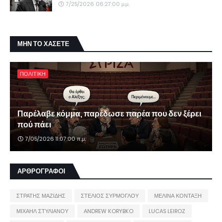
7/25/2026 06:27:00 μ.μ.
ΜΗΝ ΤΟ ΧΑΣΕΤΕ
ΠΟΛΙΤΙΚΗ
Παρέλαβε κόμμα, παρέδωσε παρέα που δεν ξέρει
πού πάει
7/05/2026 11:07:00 π.μ.
ΑΡΘΡΟΓΡΑΦΟΙ
ΣΤΡΑΤΗΣ ΜΑΖΙΔΗΣ
ΣΤΕΛΙΟΣ ΣΥΡΜΟΓΛΟΥ
ΜΕΛΙΝΑ ΚΟΝΤΑΞΗ
ΜΙΧΑΗΛ ΣΤΥΛΙΑΝΟΥ
ANDREW KORYBKO
LUCAS LEIROZ