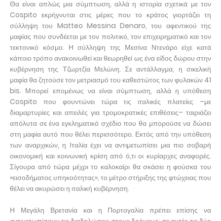
Θα είναι απλώς μια σύμπτωση, αλλά η ιστορία σχετικά με τον
Cospito εκρήγνυται στις μέρες που το κράτος γιορτάζει τη
σύλληψη του Matteo Messina Denaro, του αφεντικού της
μαφίας που συνδέεται με τον πολιτικό, τον επιχειρηματικό και τον
τεκτονικό κόσμο. Η σύλληψη της Μεσίνα Ντενάρο είχε κατά
κάποιο τρόπο ανακοινωθεί και θεωρηθεί ως ένα είδος δώρου στην
κυβέρνηση της Τζωρτζία Μελώνη. Σε αντάλλαγμα, η σικελική
μαφία θα ζητούσε τον μετριασμό του καθεστώτος των φυλακών 41
bis. Μπορεί επομένως να είναι σύμπτωση, αλλά η υπόθεση
Cospito που φουντώνει τώρα τις ιταλικές πλατείες –με
διαμαρτυρίες και απειλές για τρομοκρατικές επιθέσεις– ταιριάζει
απόλυτα σε ένα εγκληματικό σχέδιο που θα μπορούσε να δώσει
στη μαφία αυτό που θέλει περισσότερο. Εκτός από την υπόθεση
των αναρχικών, η Ιταλία έχει να αντιμετωπίσει μια πιο σοβαρή
οικονομική και κοινωνική κρίση από ό,τι οι κυρίαρχες αναφορές.
Σίγουρα από τώρα μέχρι το καλοκαίρι θα σκάσει η φούσκα του
«εισοδήματος υπηκοότητας», το μέτρο στήριξης της φτώχειας που
θέλει να ακυρώσει η ιταλική κυβέρνηση.
Η Μεγάλη Βρετανία και η Πορτογαλία πρέπει επίσης να