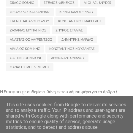
DRAGO BOSNIC
ΣΤΕΛΙΟΣ ΦΕΝΕΚΟΣ
MICHAEL SNYDER
ΘΕΟΔΩΡΟΣ ΚΑΤΣΑΝΕΒΑΣ
ΚΡΙΝΙΩ ΚΑΛΟΓΕΡΙΔΟΥ
ΕΛΕΝΗ ΠΑΠΑΔΟΠΟΥΛΟΥ
ΚΩΝΣΤΑΝΤΙΝΟΣ ΜΑΡΓΕΛΗΣ
ΖΑΧΑΡΙΑΣ ΜΥΤΙΛΗΝΙΟΣ
ΣΠΥΡΟΣ ΣΤΑΛΙΑΣ
ΑΝΑΣΤΑΣΙΟΣ ΛΑΥΡΕΝΤΖΟΣ
ΔΗΜΗΤΡΗΣ ΜΑΡΔΑΣ
ΑΙΜΙΛΙΟΣ ΚΟΜΙΝΗΣ
ΚΩΝΣΤΑΝΤΙΝΟΣ ΚΟΥΣΑΝΤΑΣ
CAITLIN JOHNSTONE
ΑΘΗΝΑ ΑΝΤΩΝΙΑΔΟΥ
ΘΑΝΑΣΗΣ ΜΠΕΛΕΜΕΜΗΣ
Η Freepen.gr ουδεμία ευθύνη εκ του νόμου φέρει για τα άρθρα /
αναρτήσεις που δημοσιεύονται και απηχούν τις απόψεις των συντακτών
τους και δε σημαίνει πως τα υιοθετεί. Σε περίπτωση που θεωρείτε πως
This site uses cookies from Google to deliver its services
θίγεστε από κάποιο εξ αυτών ή ότι υπάρχει κάποιο σφάλμα,
and to analyze traffic. Your IP address and user-agent are
επικοινωνήστε μέσω e-mail
shared with Google along with performance and security
metrics to ensure quality of service, generate usage
Freepen.gr - 2011 - freepengr@gmail.com
statistics, and to detect and address abuse.