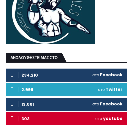
ΑΚΟΛΟΥΘΗΣΤΕ ΜΑΣ ΣΤΟ
στο
Facebook
234.210
στο
Twitter
2.998
στο
Facebook
13.061
στο
youtube
303