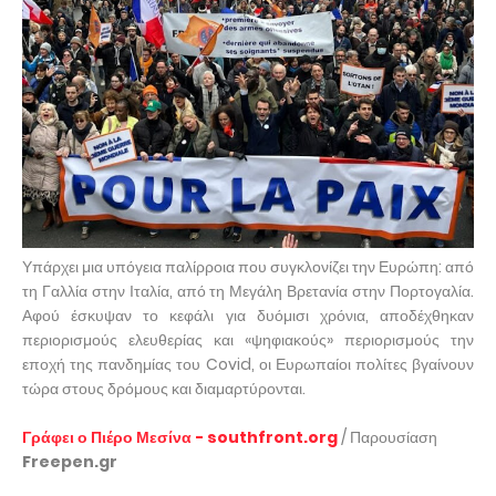
Υπάρχει μια υπόγεια παλίρροια που συγκλονίζει την Ευρώπη: από
τη Γαλλία στην Ιταλία, από τη Μεγάλη Βρετανία στην Πορτογαλία.
Αφού έσκυψαν το κεφάλι για δυόμισι χρόνια, αποδέχθηκαν
περιορισμούς ελευθερίας και «ψηφιακούς» περιορισμούς την
εποχή της πανδημίας του Covid, οι Ευρωπαίοι πολίτες βγαίνουν
τώρα στους δρόμους και διαμαρτύρονται.
Γράφει ο Πιέρο Μεσίνα - southfront.org
/ Παρουσίαση
Freepen.gr