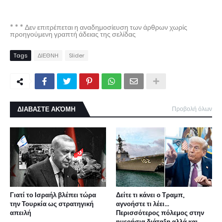
* * * Δεν επιτρέπεται η αναδημοσίευση των άρθρων χωρίς
προηγούμενη γραπτή άδειας της σελίδας
Tags
ΔΙΕΘΝΗ
Slider
ΔΙΑΒΑΣΤΕ ΑΚΌΜΗ
Προβολή όλων
Γιατί το Ισραήλ βλέπει τώρα
Δείτε τι κάνει ο Τραμπ,
την Τουρκία ως στρατηγική
αγνοήστε τι λέει...
απειλή
Περισσότερος πόλεμος στην
ημερήσια διάταξη αλλά και...