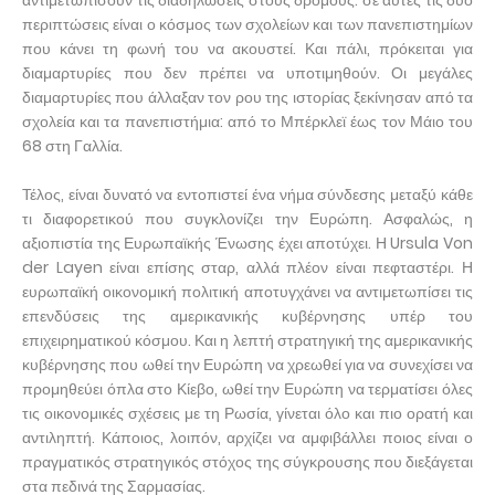
αντιμετωπίσουν τις διαδηλώσεις στους δρόμους: σε αυτές τις δύο
περιπτώσεις είναι ο κόσμος των σχολείων και των πανεπιστημίων
που κάνει τη φωνή του να ακουστεί. Και πάλι, πρόκειται για
διαμαρτυρίες που δεν πρέπει να υποτιμηθούν. Οι μεγάλες
διαμαρτυρίες που άλλαξαν τον ρου της ιστορίας ξεκίνησαν από τα
σχολεία και τα πανεπιστήμια: από το Μπέρκλεϊ έως τον Μάιο του
68 στη Γαλλία.
Τέλος, είναι δυνατό να εντοπιστεί ένα νήμα σύνδεσης μεταξύ κάθε
τι διαφορετικού που συγκλονίζει την Ευρώπη. Ασφαλώς, η
αξιοπιστία της Ευρωπαϊκής Ένωσης έχει αποτύχει. Η Ursula Von
der Layen είναι επίσης σταρ, αλλά πλέον είναι πεφταστέρι. Η
ευρωπαϊκή οικονομική πολιτική αποτυγχάνει να αντιμετωπίσει τις
επενδύσεις της αμερικανικής κυβέρνησης υπέρ του
επιχειρηματικού κόσμου. Και η λεπτή στρατηγική της αμερικανικής
κυβέρνησης που ωθεί την Ευρώπη να χρεωθεί για να συνεχίσει να
προμηθεύει όπλα στο Κίεβο, ωθεί την Ευρώπη να τερματίσει όλες
τις οικονομικές σχέσεις με τη Ρωσία, γίνεται όλο και πιο ορατή και
αντιληπτή. Κάποιος, λοιπόν, αρχίζει να αμφιβάλλει ποιος είναι ο
πραγματικός στρατηγικός στόχος της σύγκρουσης που διεξάγεται
στα πεδινά της Σαρμασίας.