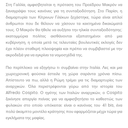
Στη Γαλλία, αμφισβητείται η πρόταση του Προέδρου Μακρόν να
ξαναγράψει τους κανόνες για τη συνταξιοδότηση. Στο Παρίσι, η
διαμαρτυρία των Κίτρινων Γιλέκων ξεχάστηκε, τώρα είναι απλοί
άνθρωποι που δε θέλουν να χάσουν τα κεκτημένα δικαιώματά
τους. Ο Μακρόν θα ήθελε να αυξήσει την ηλικία συνταξιοδότησης:
εκατομμύρια πολίτες αισθάνονται εξαπατημένοι από μια
κυβέρνηση, η οποία μετά τις τελευταίες βουλευτικές εκλογές δεν
έχει πλέον σταθερή πλειοψηφία και πρέπει να συμβιβαστεί με την
ακροδεξιά για να εγκρίνει τα νομοσχέδιά της.
Πιο περίπλοκο να εξηγήσω τι συμβαίνει στην Ιταλία. Λες και μια
χωροχρονική φούσκα έστειλε τη χώρα σαράντα χρόνια πίσω.
Απίστευτο να πω, αλλά η Ρώμη τρέμει για τις διαμαρτυρίες των
αναρχικών. Όλα περιστρέφονται γύρω από την ιστορία του
Alfredo Cospito. Ο ηγέτης των Ιταλών αναρχικών, ο Cospito
ξεκίνησε απεργία πείνας για να αμφισβητήσει το καθεστώς των
φυλακών στο οποίο υπόκειται: είναι ο κανόνας του 41 bis, ένα
πολύ άκαμπτο μοντέλο κράτησης που εφαρμόζεται μέχρι τώρα για
εγκλήματα της μαφίας.