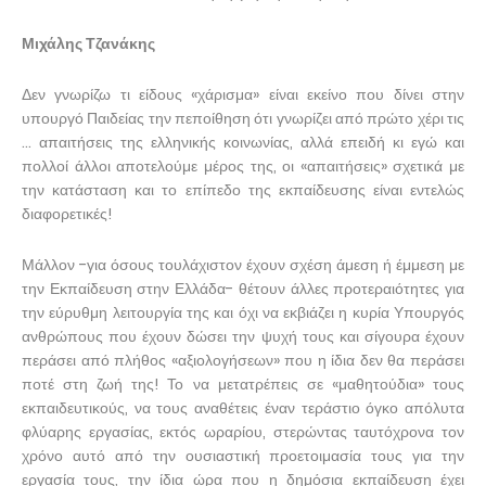
Μιχάλης Τζανάκης
Δεν γνωρίζω τι είδους «χάρισμα» είναι εκείνο που δίνει στην
υπουργό Παιδείας την πεποίθηση ότι γνωρίζει από πρώτο χέρι τις
… απαιτήσεις της ελληνικής κοινωνίας, αλλά επειδή κι εγώ και
πολλοί άλλοι αποτελούμε μέρος της, οι «απαιτήσεις» σχετικά με
την κατάσταση και το επίπεδο της εκπαίδευσης είναι εντελώς
διαφορετικές!
Μάλλον -για όσους τουλάχιστον έχουν σχέση άμεση ή έμμεση με
την Εκπαίδευση στην Ελλάδα- θέτουν άλλες προτεραιότητες για
την εύρυθμη λειτουργία της και όχι να εκβιάζει η κυρία Υπουργός
ανθρώπους που έχουν δώσει την ψυχή τους και σίγουρα έχουν
περάσει από πλήθος «αξιολογήσεων» που η ίδια δεν θα περάσει
ποτέ στη ζωή της! Το να μετατρέπεις σε «μαθητούδια» τους
εκπαιδευτικούς, να τους αναθέτεις έναν τεράστιο όγκο απόλυτα
φλύαρης εργασίας, εκτός ωραρίου, στερώντας ταυτόχρονα τον
χρόνο αυτό από την ουσιαστική προετοιμασία τους για την
εργασία τους, την ίδια ώρα που η δημόσια εκπαίδευση έχει