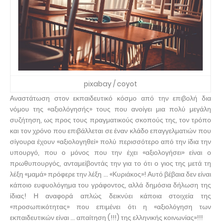
pixabay / coyot
Αναστάτωση στον εκπαιδευτικό κόσμο από την επιβολή δια
νόμου της «αξιολόγησής» τους που ανοίγει μια πολύ μεγάλη
συζήτηση, ως προς τους πραγματικούς σκοπούς της, τον τρόπο
και τον χρόνο που επιβάλλεται σε έναν κλάδο επαγγελματιών που
σίγουρα έχουν «αξιολογηθεί» πολύ περισσότερο από την ίδια την
υπουργό, που ο μόνος που την έχει «αξιολογήσει» είναι ο
πρωθυπουργός, ανταμείβοντάς την για το ότι ο γιος της μετά τη
λέξη «μαμά» πρόφερε την λέξη … «Κυριάκος»! Αυτό βέβαια δεν είναι
κάποιο ευφυολόγημα του γράφοντος, αλλά δημόσια δήλωση της
ίδιας! Η αναφορά απλώς δεικνύει κάποια στοιχεία της
«προσωπικότητας» που επιμένει ότι η «αξιολόγηση των
εκπαιδευτικών είναι … απαίτηση (!!!) της ελληνικής κοινωνίας»!!!