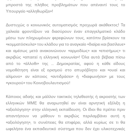
μπροστά της πλήθος προβλημάτων που απέναντί τους το
Υπουργείο «αλληθωρίζει»!
Δυστυχώς ο κοινωνικός αυτοματισμός προχωρά ακάθεκτος! Τα
χαλκεία φροντίζουν να διασύρουν έναν επαγγελματικό κλάδο
μέσω των πληρωμένων φερεφώνων τους, κατόπιν βρίσκουν τα
«κομματόσκυλα» του κλάδου για το αναγκαίο «διαίρει και βασίλευε»
και αμέσως μετά ανακοινώνουν «αρμοδίως» και «επισήμως» τι
ακριβώς «απαιτεί η ελληνική κοινωνία»! Όλα αυτά βέβαια πίσω
από το «άλλοθι» της … Δημοκρατίας, αφού η κάθε είδους
νομοθέτηση είναι εξ ορισμού στο απυρόβλητο και «ουαί και
αλίμονο» αν κάποιος «αντιδράσει» ή «διαφωνήσει» με τους
«γκουρού» του Κοινοβουλευτισμού!
Κάποιος αδαής και μάλλον τακτικός τηλεθεατής ή ακροατής των
ελληνικών ΜΜΕ θα αναρωτηθεί αν είναι αρνητική εξέλιξη η
«αξιολόγηση» στην ελληνική εκπαίδευση. Οι ίδιοι θα πρέπει πριν
απαντήσουν να μάθουν τι ακριβώς περιλαμβάνει αυτή η
«αξιολόγηση», τι συνέπειες θα επιφέρει, αλλά κυρίως σε τι θα
ωφελήσει ένα εκπαιδευτικό σύστημα που δεν έχει υλικοτεχνικές