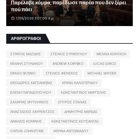
Παρέλαβε κόμμα, παρέδωσε παρέα που δεν ξέρει
πού πάει
7/05/2026 11:07:00 π.μ.
ΑΡΘΡΟΓΡΑΦΟΙ
ΣΤΡΑΤΗΣ ΜΑΖΙΔΗΣ
ΣΤΕΛΙΟΣ ΣΥΡΜΟΓΛΟΥ
ΜΕΛΙΝΑ ΚΟΝΤΑΞΗ
ΜΙΧΑΗΛ ΣΤΥΛΙΑΝΟΥ
ANDREW KORYBKO
LUCAS LEIROZ
DRAGO BOSNIC
ΣΤΕΛΙΟΣ ΦΕΝΕΚΟΣ
MICHAEL SNYDER
ΘΕΟΔΩΡΟΣ ΚΑΤΣΑΝΕΒΑΣ
ΚΡΙΝΙΩ ΚΑΛΟΓΕΡΙΔΟΥ
ΕΛΕΝΗ ΠΑΠΑΔΟΠΟΥΛΟΥ
ΚΩΝΣΤΑΝΤΙΝΟΣ ΜΑΡΓΕΛΗΣ
ΖΑΧΑΡΙΑΣ ΜΥΤΙΛΗΝΙΟΣ
ΣΠΥΡΟΣ ΣΤΑΛΙΑΣ
ΑΝΑΣΤΑΣΙΟΣ ΛΑΥΡΕΝΤΖΟΣ
ΔΗΜΗΤΡΗΣ ΜΑΡΔΑΣ
ΑΙΜΙΛΙΟΣ ΚΟΜΙΝΗΣ
ΚΩΝΣΤΑΝΤΙΝΟΣ ΚΟΥΣΑΝΤΑΣ
CAITLIN JOHNSTONE
ΑΘΗΝΑ ΑΝΤΩΝΙΑΔΟΥ