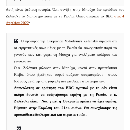
Αυτή είναι ψεύτικη ιστορία.
Ό,τι συνέβη στην Μπούχα δεν εμπόδισε τον
Ζελένσκι να διαπραγματευτεί με τη Ρωσία.
Όπως ανέφερε το
BBC
στις 4
Απριλίου 2022
:
Ο πρόεδρος της Ουκρανίας Volodymyr Zelensky δήλωσε ότι
οι ειρηνευτικές συνομιλίες με τη Ρωσία θα συνεχιστούν παρά το
γεγονός πως κατηγορεί τη Μόσχα για εγκλήματα πολέμου και
γενοκτονία.
Ο κ. Ζελένσκι μιλούσε στην Μπούχα, κοντά στην πρωτεύουσα
Κίεβο, όπου βρέθηκαν σοροί αμάχων σκορπισμένοι στους
δρόμους μετά την αποχώρηση των ρωσικών στρατευμάτων.
Απαντώντας
σε ερώτηση του BBC σχετικά με το εάν είναι
ακόμα δυνατό να συζητήσουμε ειρήνη με τη Ρωσία, ο κ.
Ζελένσκι είπε: "Ναι, γιατί η Ουκρανία πρέπει να έχει ειρήνη.
Είμαστε στην Ευρώπη του 21ου αιώνα. Θα συνεχίσουμε τις
προσπάθειες διπλωματικά και στρατιωτικά».