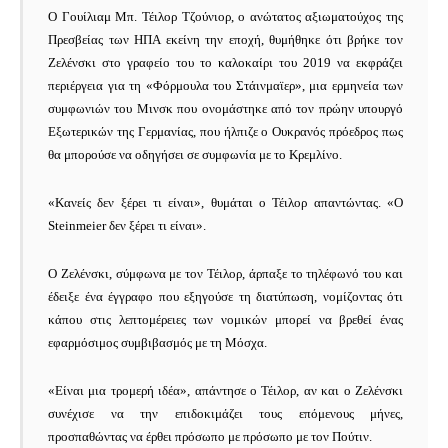
Ο Γουίλιαμ Μπ. Τέιλορ Τζούνιορ, ο ανώτατος αξιωματούχος της
Πρεσβείας των ΗΠΑ εκείνη την εποχή, θυμήθηκε ότι βρήκε τον
Ζελένσκι στο γραφείο του το καλοκαίρι του 2019 να εκφράζει
περιέργεια για τη «Φόρμουλα του Στάινμαϊερ», μια ερμηνεία των
συμφωνιών του Μινσκ που ονομάστηκε από τον πρώην υπουργό
Εξωτερικών της Γερμανίας, που ήλπιζε ο Ουκρανός πρόεδρος πως
θα μπορούσε να οδηγήσει σε συμφωνία με το Κρεμλίνο.
«Κανείς δεν ξέρει τι είναι», θυμάται ο Τέιλορ απαντώντας.
«Ο
Steinmeier δεν ξέρει τι είναι».
Ο Ζελένσκι, σύμφωνα με τον Τέιλορ, άρπαξε το τηλέφωνό του και
έδειξε ένα έγγραφο που εξηγούσε τη διατύπωση, νομίζοντας ότι
κάπου στις λεπτομέρειες των νομικών μπορεί να βρεθεί ένας
εφαρμόσιμος συμβιβασμός με τη Μόσχα.
«Είναι μια τρομερή ιδέα», απάντησε ο Τέιλορ, αν και ο Ζελένσκι
συνέχισε να την επιδοκιμάζει τους επόμενους μήνες,
προσπαθώντας να έρθει πρόσωπο με πρόσωπο με τον Πούτιν.