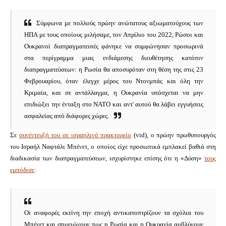
Σύμφωνα με πολλούς πρώην ανώτατους αξιωματούχους των
ΗΠΑ με τους οποίους μιλήσαμε, τον Απρίλιο του 2022, Ρώσοι και
Ουκρανοί διαπραγματευτές φάνηκε να συμφώνησαν προσωρινά
στα περίγραμμα μιας ενδιάμεσης διευθέτησης κατόπιν
διαπραγματεύσεων: η Ρωσία θα αποσυρόταν στη θέση της στις 23
Φεβρουαρίου, όταν έλεγχε μέρος του Ντονμπάς και όλη την
Κριμαία, και σε αντάλλαγμα, η Ουκρανία υπόσχεται να μην
επιδιώξει την ένταξη στο ΝΑΤΟ και αντ' αυτού θα λάβει εγγυήσεις
ασφαλείας από διάφορες χώρες.
Σε
συνέντευξή του σε ισραηλινό πρακτορείο
(vid), ο πρώην πρωθυπουργός
του Ισραήλ Ναφτάλι Μπένετ, ο οποίος είχε προσωπικά εμπλακεί βαθιά στη
διαδικασία των διαπραγματεύσεων, ισχυρίστηκε επίσης ότι η «Δύση»
τους
εμπόδισε
:
Οι αναφορές εκείνη την εποχή αντικατοπτρίζουν τα σχόλια του
Μπένετ και σημειώνουν πως η Ρωσία και η Ουκρανία αμβλύνουν