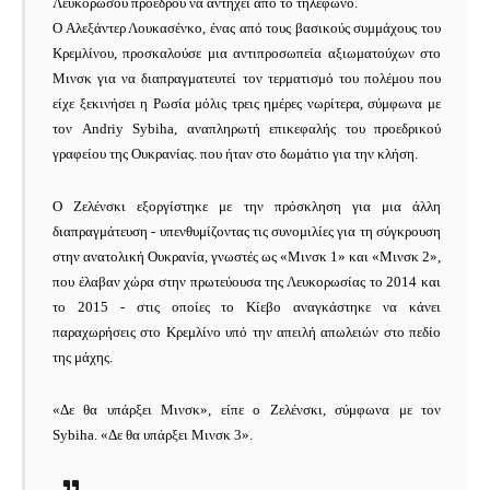
Λευκορώσου προέδρου να αντηχεί από το τηλέφωνο.
Ο Αλεξάντερ Λουκασένκο, ένας από τους βασικούς συμμάχους του
Κρεμλίνου, προσκαλούσε μια αντιπροσωπεία αξιωματούχων στο
Μινσκ για να διαπραγματευτεί τον τερματισμό του πολέμου που
είχε ξεκινήσει η Ρωσία μόλις τρεις ημέρες νωρίτερα, σύμφωνα με
τον Andriy Sybiha, αναπληρωτή επικεφαλής του προεδρικού
γραφείου της Ουκρανίας. που ήταν στο δωμάτιο για την κλήση.
Ο Ζελένσκι εξοργίστηκε με την πρόσκληση για μια άλλη
διαπραγμάτευση - υπενθυμίζοντας τις συνομιλίες για τη σύγκρουση
στην ανατολική Ουκρανία, γνωστές ως «Μινσκ 1» και «Μινσκ 2»,
που έλαβαν χώρα στην πρωτεύουσα της Λευκορωσίας το 2014 και
το 2015 - στις οποίες το Κίεβο αναγκάστηκε να κάνει
παραχωρήσεις στο Κρεμλίνο υπό την απειλή απωλειών στο πεδίο
της μάχης.
«Δε θα υπάρξει Μινσκ», είπε ο Ζελένσκι, σύμφωνα με τον
Sybiha.
«Δε θα υπάρξει Μινσκ 3».