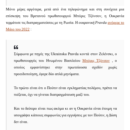
Μόνο μέρες αργότερα, μετά από ένα τηλεφώνημα και στη συνέχεια μια
επίσκεψη του Βρετανού πρωθυπουργού Μπόρις Τζόνσον, η Ουκρανία
τερμάτισε τις διαπραγματεύσεις με τη Ρωσία.
Η
ουκρανική Pravda
ανέφερε το
Μάιο του 2022
:
Σύμφωνα με πηγές της Ukrainska Pravda κοντά στον Ζελένσκι, ο
πρωθυπουργός του Ηνωμένου Βασιλείου
Μπόρις Τζόνσον
, ο
οποίος εμφανίστηκε στην πρωτεύουσα σχεδόν χωρίς
προειδοποίηση, έφερε δύο απλά μηνύματα.
Το πρώτο είναι ότι ο Πούτιν είναι εγκληματίας πολέμου, πρέπει να
πιέζεται, όχι να γίνεται διαπραγμάτευση μαζί του.
Και το δεύτερο είναι πως ακόμα κι αν η Ουκρανία είναι έτοιμη να
υπογράψει κάποιες συμφωνίες για εγγυήσεις με τον Πούτιν, η Δύση
δεν είναι.