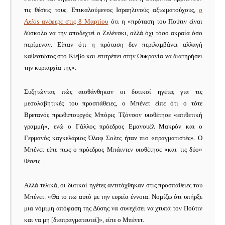
τις θέσεις τους.
Επικαλούμενος Ισραηλινούς αξιωματούχους,
ο
Axios
ανέφερε στις 8 Μαρτίου
ότι η «πρόταση του Πούτιν είναι
δύσκολο να την αποδεχτεί ο Ζελένσκι, αλλά όχι τόσο ακραία όσο
περίμεναν.
Είπαν ότι η πρόταση δεν περιλαμβάνει αλλαγή
καθεστώτος στο Κίεβο και επιτρέπει στην Ουκρανία να διατηρήσει
την κυριαρχία της».
Συζητώντας πώς αισθάνθηκαν οι δυτικοί ηγέτες για τις
μεσολαβητικές του προσπάθειες, ο Μπένετ είπε ότι ο τότε
Βρετανός πρωθυπουργός Μπόρις Τζόνσον υιοθέτησε «επιθετική
γραμμή», ενώ ο Γάλλος πρόεδρος Εμανουέλ Μακρόν και ο
Γερμανός καγκελάριος Όλαφ Σολτς ήταν πιο «πραγματιστές».
Ο
Μπένετ είπε πως ο πρόεδρος Μπάιντεν υιοθέτησε «και τις δύο»
θέσεις.
Αλλά τελικά, οι δυτικοί ηγέτες αντιτάχθηκαν στις προσπάθειες του
Μπένετ.
«Θα το πω αυτό με την ευρεία έννοια.
Νομίζω ότι υπήρξε
μια νόμιμη απόφαση της Δύσης να συνεχίσει να χτυπά τον Πούτιν
και να μη [διαπραγματευτεί]», είπε ο Μπένετ.