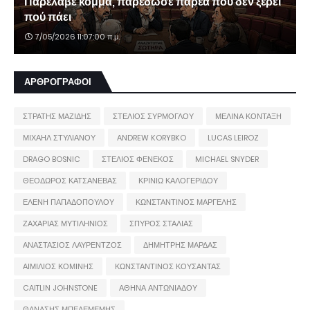
Παρέλαβε κόμμα, παρέδωσε παρέα που δεν ξέρει
πού πάει
7/05/2026 11:07:00 π.μ.
ΑΡΘΡΟΓΡΑΦΟΙ
ΣΤΡΑΤΗΣ ΜΑΖΙΔΗΣ
ΣΤΕΛΙΟΣ ΣΥΡΜΟΓΛΟΥ
ΜΕΛΙΝΑ ΚΟΝΤΑΞΗ
ΜΙΧΑΗΛ ΣΤΥΛΙΑΝΟΥ
ANDREW KORYBKO
LUCAS LEIROZ
DRAGO BOSNIC
ΣΤΕΛΙΟΣ ΦΕΝΕΚΟΣ
MICHAEL SNYDER
ΘΕΟΔΩΡΟΣ ΚΑΤΣΑΝΕΒΑΣ
ΚΡΙΝΙΩ ΚΑΛΟΓΕΡΙΔΟΥ
ΕΛΕΝΗ ΠΑΠΑΔΟΠΟΥΛΟΥ
ΚΩΝΣΤΑΝΤΙΝΟΣ ΜΑΡΓΕΛΗΣ
ΖΑΧΑΡΙΑΣ ΜΥΤΙΛΗΝΙΟΣ
ΣΠΥΡΟΣ ΣΤΑΛΙΑΣ
ΑΝΑΣΤΑΣΙΟΣ ΛΑΥΡΕΝΤΖΟΣ
ΔΗΜΗΤΡΗΣ ΜΑΡΔΑΣ
ΑΙΜΙΛΙΟΣ ΚΟΜΙΝΗΣ
ΚΩΝΣΤΑΝΤΙΝΟΣ ΚΟΥΣΑΝΤΑΣ
CAITLIN JOHNSTONE
ΑΘΗΝΑ ΑΝΤΩΝΙΑΔΟΥ
ΘΑΝΑΣΗΣ ΜΠΕΛΕΜΕΜΗΣ