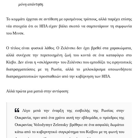
μόνη απάντηση.
Το κομμάτι έρχεται σε αντίθεση με ορισμένους τρόπους, αλλά παρέχει επίσης
νέα στοιχεία ότι οι ΗΠΑ είχαν βάλει σκοπό να σαμποτάρουν τη συμφωνία
του Μινσκ.
Ο τίτλος είναι φυσικά λάθος.
Ο Ζελένσκι δεν έχει βρεθεί στα χαρακώματα,
αλλά συνέχισε την περιποιημένη ζωή του κοντά σε ένα καταφύγιο στο
Κίεβο.
Δεν είναι η «σκλήρυνση» του Ζελένσκι που εμποδίζει τις ειρηνευτικές
διαπραγματεύσεις με τη Ρωσία, αλλά το μπλοκάρισμα οποιωνδήποτε
διαπραγματευτικών προσπαθειών από την κυβέρνηση των ΗΠΑ.
Αλλά πρώτα μια ματιά στην αντίφαση:
Λίγο μετά την έναρξη της εισβολής της Ρωσίας στην
Ουκρανία, πριν από ένα χρόνο αυτή την εβδομάδα, ο πρόεδρος της
Ουκρανίας Volodymyr Zelensky βρέθηκε σε ένα ασφαλές δωμάτιο
κάτω από το κυβερνητικό συγκρότημα του Κιέβου με τη φωνή του