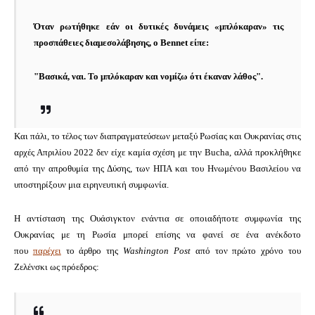
Όταν ρωτήθηκε εάν οι δυτικές δυνάμεις «μπλόκαραν» τις
προσπάθειες διαμεσολάβησης, ο Bennet είπε:
"Βασικά, ναι. Το μπλόκαραν και νομίζω ότι έκαναν λάθος".
Και πάλι, το τέλος των διαπραγματεύσεων μεταξύ Ρωσίας και Ουκρανίας στις
αρχές Απριλίου 2022 δεν είχε καμία σχέση με την Bucha, αλλά προκλήθηκε
από την απροθυμία της Δύσης, των ΗΠΑ και του Ηνωμένου Βασιλείου να
υποστηρίξουν μια ειρηνευτική συμφωνία.
Η αντίσταση της Ουάσιγκτον ενάντια σε οποιαδήποτε συμφωνία της
Ουκρανίας με τη Ρωσία μπορεί επίσης να φανεί σε ένα ανέκδοτο
που
παρέχει
το άρθρο της
Washington Post
από τον πρώτο χρόνο του
Ζελένσκι ως πρόεδρος: