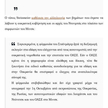
Ο τύπος Steinmeier
καθόρισε την αλληλουχία
των βημάτων που έπρεπε να
λάβουν η ουκρανική κυβέρνηση και οι αρχές του Ντονμπάς στο πλαίσιο των
συμφωνιών του Μινσκ:
Συγκεκριμένα, η φόρμουλα του Σταϊνμάγερ ζητά τη διεξαγωγή
εκλογών στα εδάφη που ελέγχονται από τους αυτονομιστές υπό την
ουκρανική νομοθεσία και την εποπτεία του ΟΑΣΕ.
Εάν ο ΟΑΣΕ
κρίνει ότι η ψηφοφορία είναι ελεύθερη και δίκαιη, τότε θα
ξεκινήσει ένα ειδικό καθεστώς αυτοδιοίκησης για τα εδάφη και
στην Ουκρανία θα επιστραφεί ο έλεγχος στα ανατολικότερα
σύνορά της.
Η φόρμουλα επιβεβαιώθηκε και δεν είχε γραφτεί μέχρι να
υπογραφεί την 1η Οκτωβρίου από εκπροσώπους της Ουκρανίας,
της Ρωσίας, των αυτονομιστικών εδαφών του Λουχάνσκ και του
Ντόνετσκ και του ΟΑΣΕ στο Μινσκ.