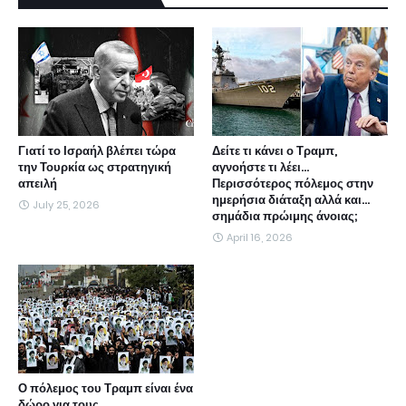
Γιατί το Ισραήλ βλέπει τώρα
Δείτε τι κάνει ο Τραμπ,
την Τουρκία ως στρατηγική
αγνοήστε τι λέει...
απειλή
Περισσότερος πόλεμος στην
ημερήσια διάταξη αλλά και...
July 25, 2026
σημάδια πρώιμης άνοιας;
April 16, 2026
Ο πόλεμος του Τραμπ είναι ένα
δώρο για τους