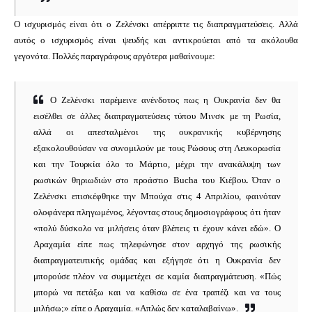
Ο ισχυρισμός είναι ότι ο Ζελένσκι απέρριπτε τις διαπραγματεύσεις.
Αλλά
αυτός ο ισχυρισμός είναι ψευδής και αντικρούεται από τα ακόλουθα
γεγονότα.
Πολλές παραγράφους αργότερα μαθαίνουμε:
Ο Ζελένσκι παρέμεινε ανένδοτος πως η Ουκρανία δεν θα
εισέλθει σε άλλες διαπραγματεύσεις τύπου Μινσκ με τη Ρωσία,
αλλά οι απεσταλμένοι της ουκρανικής κυβέρνησης
εξακολουθούσαν να συνομιλούν με τους Ρώσους στη Λευκορωσία
και την Τουρκία όλο το Μάρτιο, μέχρι την ανακάλυψη των
ρωσικών θηριωδιών στο προάστιο Bucha του Κιέβου
.
Όταν ο
Ζελένσκι επισκέφθηκε την Μπούχα στις 4 Απριλίου, φαινόταν
ολοφάνερα πληγωμένος, λέγοντας στους δημοσιογράφους ότι ήταν
«πολύ δύσκολο να μιλήσεις όταν βλέπεις τι έχουν κάνει εδώ».
Ο
Αραχαμία είπε πως τηλεφώνησε στον αρχηγό της ρωσικής
διαπραγματευτικής ομάδας και εξήγησε ότι η Ουκρανία δεν
μπορούσε πλέον να συμμετέχει σε καμία διαπραγμάτευση.
«Πώς
μπορώ να πετάξω και να καθίσω σε ένα τραπέζι και να τους
μιλήσω;»
είπε ο Αραχαμία.
«Απλώς δεν καταλαβαίνω».