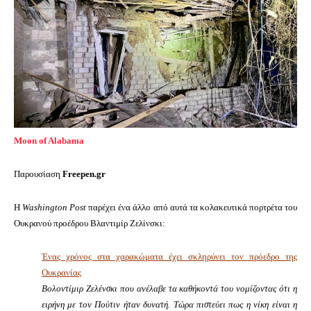
Moon of Alabama
Παρουσίαση
Freepen.gr
Η
Washington Post
παρέχει ένα άλλο από αυτά τα κολακευτικά πορτρέτα του
Ουκρανού προέδρου Βλαντιμίρ Ζελίνσκι:
Ένας χρόνος στα χαρακώματα έχει σκληρύνει τον πρόεδρο της
Ουκρανίας
Βολοντίμιρ Ζελένσκι που ανέλαβε τα καθήκοντά του νομίζοντας ότι η
ειρήνη με τον Πούτιν ήταν δυνατή.
Τώρα πιστεύει πως η νίκη είναι η