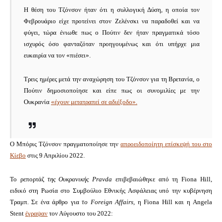
Η θέση του Τζόνσον ήταν ότι η συλλογική Δύση, η οποία τον
Φεβρουάριο είχε προτείνει στον Ζελένσκι να παραδοθεί και να
φύγει, τώρα ένιωθε πως ο Πούτιν δεν ήταν πραγματικά τόσο
ισχυρός όσο φανταζόταν προηγουμένως και ότι υπήρχε μια
ευκαιρία να τον «πιέσει».
Τρεις ημέρες μετά την αναχώρηση του Τζόνσον για τη Βρετανία, ο
Πούτιν δημοσιοποίησε και είπε πως οι συνομιλίες με την
Ουκρανία
«έχουν μετατραπεί σε αδιέξοδο».
Ο Μπόρις Τζόνσον πραγματοποίησε την
απροειδοποίητη επίσκεψή του στο
Κίεβο
στις 9 Απριλίου 2022.
Το ρεπορτάζ
της Ουκρανικής Pravda
επιβεβαιώθηκε από τη Fiona Hill,
ειδικό στη Ρωσία στο Συμβούλιο Εθνικής Ασφάλειας υπό την κυβέρνηση
Τραμπ.
Σε ένα άρθρο για
το Foreign Affairs,
η Fiona Hill και η Angela
Stent
έγραψαν
τον Αύγουστο του 2022: