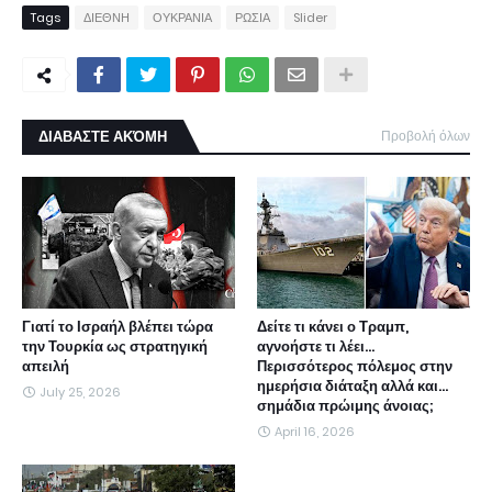
Tags
ΔΙΕΘΝΗ
ΟΥΚΡΑΝΙΑ
ΡΩΣΙΑ
Slider
ΔΙΑΒΑΣΤΕ ΑΚΌΜΗ
Προβολή όλων
Γιατί το Ισραήλ βλέπει τώρα
Δείτε τι κάνει ο Τραμπ,
την Τουρκία ως στρατηγική
αγνοήστε τι λέει...
απειλή
Περισσότερος πόλεμος στην
ημερήσια διάταξη αλλά και...
July 25, 2026
σημάδια πρώιμης άνοιας;
April 16, 2026