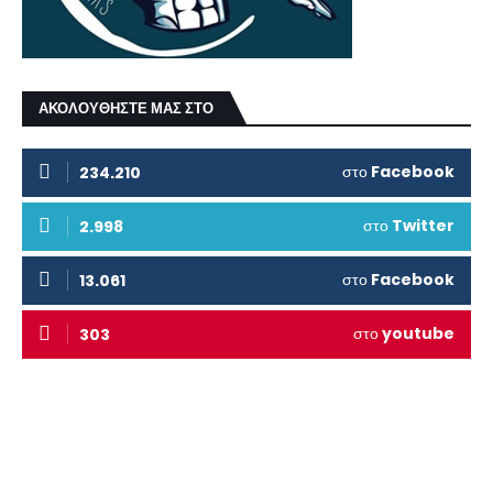
ΑΚΟΛΟΥΘΗΣΤΕ ΜΑΣ ΣΤΟ
στο
Facebook
234.210
στο
Twitter
2.998
στο
Facebook
13.061
στο
youtube
303