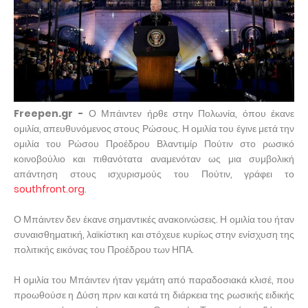
Freepen.gr -
Ο Μπάιντεν ήρθε στην Πολωνία, όπου έκανε
ομιλία, απευθυνόμενος στους Ρώσους. Η ομιλία του έγινε μετά την
ομιλία του Ρώσου Προέδρου Βλαντιμίρ Πούτιν στο ρωσικό
κοινοβούλιο και πιθανότατα αναμενόταν ως μια συμβολική
απάντηση στους ισχυρισμούς του Πούτιν, γράφει το
southfront.org
.
Ο Μπάιντεν δεν έκανε σημαντικές ανακοινώσεις. Η ομιλία του ήταν
συναισθηματική, λαϊκίστικη και στόχευε κυρίως στην ενίσχυση της
πολιτικής εικόνας του Προέδρου των ΗΠΑ.
Η ομιλία του Μπάιντεν ήταν γεμάτη από παραδοσιακά κλισέ, που
προωθούσε η Δύση πριν και κατά τη διάρκεια της ρωσικής ειδικής