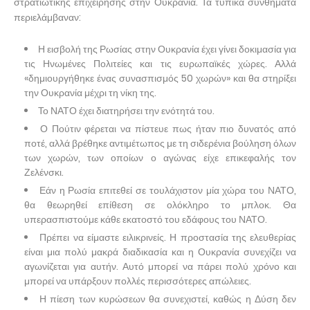
στρατιωτικής επιχείρησης στην Ουκρανία. Τα τυπικά συνθήματα
περιελάμβαναν:
Η εισβολή της Ρωσίας στην Ουκρανία έχει γίνει δοκιμασία για
τις Ηνωμένες Πολιτείες και τις ευρωπαϊκές χώρες. Αλλά
«δημιουργήθηκε ένας συνασπισμός 50 χωρών» και θα στηρίξει
την Ουκρανία μέχρι τη νίκη της.
Το ΝΑΤΟ έχει διατηρήσει την ενότητά του.
Ο Πούτιν φέρεται να πίστευε πως ήταν πιο δυνατός από
ποτέ, αλλά βρέθηκε αντιμέτωπος με τη σιδερένια βούληση όλων
των χωρών, των οποίων ο αγώνας είχε επικεφαλής τον
Ζελένσκι.
Εάν η Ρωσία επιτεθεί σε τουλάχιστον μία χώρα του ΝΑΤΟ,
θα θεωρηθεί επίθεση σε ολόκληρο το μπλοκ. Θα
υπερασπιστούμε κάθε εκατοστό του εδάφους του ΝΑΤΟ.
Πρέπει να είμαστε ειλικρινείς. Η προστασία της ελευθερίας
είναι μια πολύ μακρά διαδικασία και η Ουκρανία συνεχίζει να
αγωνίζεται για αυτήν. Αυτό μπορεί να πάρει πολύ χρόνο και
μπορεί να υπάρξουν πολλές περισσότερες απώλειες.
Η πίεση των κυρώσεων θα συνεχιστεί, καθώς η Δύση δεν