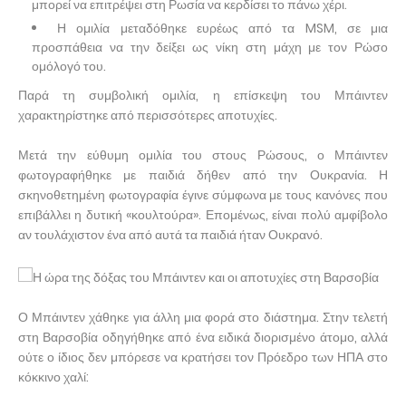
μπορεί να επιτρέψει στη Ρωσία να κερδίσει το πάνω χέρι.
Η ομιλία μεταδόθηκε ευρέως από τα MSM, σε μια
προσπάθεια να την δείξει ως νίκη στη μάχη με τον Ρώσο
ομόλογό του.
Παρά τη συμβολική ομιλία, η επίσκεψη του Μπάιντεν
χαρακτηρίστηκε από περισσότερες αποτυχίες.
Μετά την εύθυμη ομιλία του στους Ρώσους, ο Μπάιντεν
φωτογραφήθηκε με παιδιά δήθεν από την Ουκρανία. Η
σκηνοθετημένη φωτογραφία έγινε σύμφωνα με τους κανόνες που
επιβάλλει η δυτική «κουλτούρα». Επομένως, είναι πολύ αμφίβολο
αν τουλάχιστον ένα από αυτά τα παιδιά ήταν Ουκρανό.
Ο Μπάιντεν χάθηκε για άλλη μια φορά στο διάστημα. Στην τελετή
στη Βαρσοβία οδηγήθηκε από ένα ειδικά διορισμένο άτομο, αλλά
ούτε ο ίδιος δεν μπόρεσε να κρατήσει τον Πρόεδρο των ΗΠΑ στο
κόκκινο χαλί: