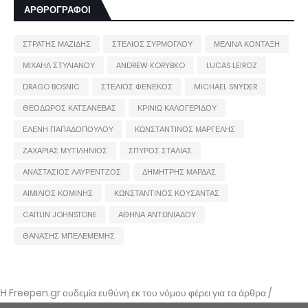
ΑΡΘΡΟΓΡΑΦΟΙ
ΣΤΡΑΤΗΣ ΜΑΖΙΔΗΣ
ΣΤΕΛΙΟΣ ΣΥΡΜΟΓΛΟΥ
ΜΕΛΙΝΑ ΚΟΝΤΑΞΗ
ΜΙΧΑΗΛ ΣΤΥΛΙΑΝΟΥ
ANDREW KORYBKO
LUCAS LEIROZ
DRAGO BOSNIC
ΣΤΕΛΙΟΣ ΦΕΝΕΚΟΣ
MICHAEL SNYDER
ΘΕΟΔΩΡΟΣ ΚΑΤΣΑΝΕΒΑΣ
ΚΡΙΝΙΩ ΚΑΛΟΓΕΡΙΔΟΥ
ΕΛΕΝΗ ΠΑΠΑΔΟΠΟΥΛΟΥ
ΚΩΝΣΤΑΝΤΙΝΟΣ ΜΑΡΓΕΛΗΣ
ΖΑΧΑΡΙΑΣ ΜΥΤΙΛΗΝΙΟΣ
ΣΠΥΡΟΣ ΣΤΑΛΙΑΣ
ΑΝΑΣΤΑΣΙΟΣ ΛΑΥΡΕΝΤΖΟΣ
ΔΗΜΗΤΡΗΣ ΜΑΡΔΑΣ
ΑΙΜΙΛΙΟΣ ΚΟΜΙΝΗΣ
ΚΩΝΣΤΑΝΤΙΝΟΣ ΚΟΥΣΑΝΤΑΣ
CAITLIN JOHNSTONE
ΑΘΗΝΑ ΑΝΤΩΝΙΑΔΟΥ
ΘΑΝΑΣΗΣ ΜΠΕΛΕΜΕΜΗΣ
Η Freepen.gr ουδεμία ευθύνη εκ του νόμου φέρει για τα άρθρα /
αναρτήσεις που δημοσιεύονται και απηχούν τις απόψεις των συντακτών