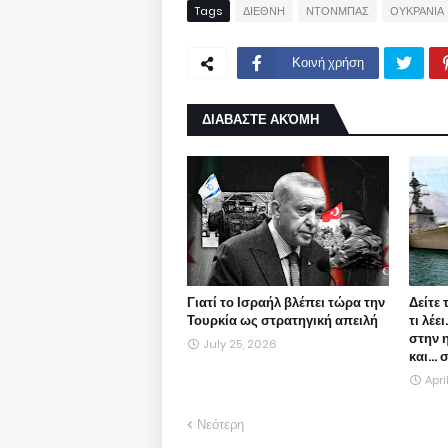
Tags
ΔΙΕΘΝΗ
ΝΤΟΝΜΠΑΣ
ΟΥΚΡΑΝΙΑ
Κοινή χρήση
ΔΙΑΒΑΣΤΕ ΑΚΌΜΗ
Γιατί το Ισραήλ βλέπει τώρα την
Δείτε 
Τουρκία ως στρατηγική απειλή
τι λέε
στην 
July 25, 2026
και...
Apri
Νεότερη