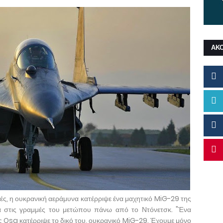
ΑΚ
ς, η ουκρανική αεράμυνα κατέρριψε ένα μαχητικό MiG-29 της
ά στις γραμμές του μετώπου πάνω από το Ντόνετσκ. "Ένα
Osa κατέρριψε το δικό του, ουκρανικό MiG-29. Έχουμε μόνο