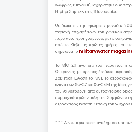
ελαφρώς εμπλακεί", ισχυρίστηκε ο Αντιπ
Ντμίτρι Σαμπλίν στις 8 Ιανουαρίου.
Ως διοικητής της εφεδρικής μονάδας Sab
περιοχή επιχειρήσεων του ρωσικού στρα
παρά άνευ προηγουμένου, με τις ουκρανικ
από το Κίεβο τις πρώτες ημέρες του πο
σημειώνει το
militarywatchmagazin
Το MiG-29 είναι επί του παρόντος η 
Ουκρανίας, με αρκετές δεκάδες αεροσκά
Σοβιετική Ένωση το 1991. Το αεροσκάφος
έναντι των Su-27 και Su-24M της ίδιας 
του να λειτουργεί από αυτοσχέδιους δια
συμμαχικά πρώην μέλη του Συμφώνου της
αεροσκάφος κατά την εποχή του Ψυχρού 
* * * Δεν επιτρέπεται η αναδημοσίευση τ