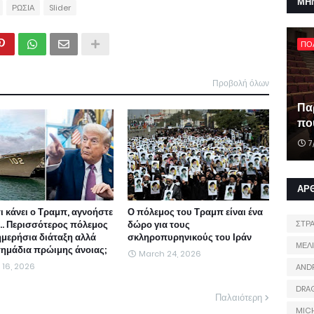
ΜΗ
ΡΩΣΙΑ
Slider
ΠΟ
Προβολή όλων
Πα
που
7
ΑΡ
τι κάνει ο Τραμπ, αγνοήστε
Ο πόλεμος του Τραμπ είναι ένα
ι... Περισσότερος πόλεμος
δώρο για τους
ΣΤΡ
ημερήσια διάταξη αλλά
σκληροπυρηνικούς του Ιράν
ΜΕΛ
 σημάδια πρώιμης άνοιας;
March 24, 2026
l 16, 2026
AND
DRA
Παλαιότερη
MIC