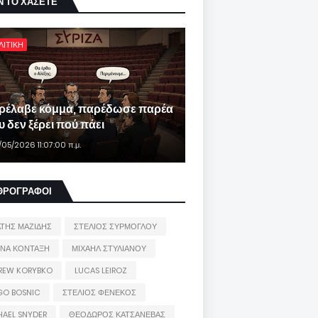
Ν ΤΟ ΧΑΣΕΤΕ
ΛΙΤΙΚΗ
ρέλαβε κόμμα, παρέδωσε παρέα
 δεν ξέρει πού πάει
/05/2026 11:07:00 π.μ.
ΘΡΟΓΡΑΦΟΙ
ΑΤΗΣ ΜΑΖΙΔΗΣ
ΣΤΕΛΙΟΣ ΣΥΡΜΟΓΛΟΥ
ΙΝΑ ΚΟΝΤΑΞΗ
ΜΙΧΑΗΛ ΣΤΥΛΙΑΝΟΥ
REW KORYBKO
LUCAS LEIROZ
GO BOSNIC
ΣΤΕΛΙΟΣ ΦΕΝΕΚΟΣ
HAEL SNYDER
ΘΕΟΔΩΡΟΣ ΚΑΤΣΑΝΕΒΑΣ