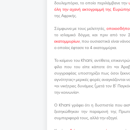
δουλεμπόριο, το οποίο περιλάμβανε την
όλη την αχανή ακτογραμμή της Ευρώπη
της Αφρικής.
Σύμφωνα με τους μελετητές,
οποιοσδήπο
το ισλαμικό δόγμα, και πριν από τον
εκατομμυρίων
, που ουσιαστικά είναι νάν
ο οποίος έφτασε τα 4 εκατομμύρια.
Το κείμενο του Khani, αντίθετα, επικεντρ
φίλο που του είπε κάποτε ότι «οι Άρα
συγγραφέας υποστηρίζει πως όσοι ξεκινο
αγνότητας» μερικές φορές αναγκάζονται ν
«οι νικήτριες δυνάμεις (μετά τον Β' Παγκ
την κοινωνία».
Ο Khani γράφει ότι η δυσπιστία που αισθ
ξεσηκώθηκαν την παραμονή της Πρωτοχρ
συμπεριφορά τους, αλλά την εξηγεί.