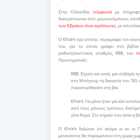
Στην Ολλανδία,
σύμφωνα
με πληροφορ
διαπράττονται από μουσουλμάνους επιτιθ
των Εβραίων είναι αχαλίνωτες
, με αποτέλ
Ο Khani έχει επίσης περιγράψει τον εαυτ
του, για το οποίο γράφει στο βιβλίο
ραδιοτηλεοπτικός σταθμός, RBB, του
π
Πρωτοχρονιάς:
RBB: Είχατε και εσείς μια σοβαρή 
στο Μπόχουμ τη δεκαετία του '90 α
παρασυρθήκατε στη βία;
Khani: Για μένα ήταν για κάτι εντε
από τους μόνους τρόπους διατήρησ
γίνει θύμα. Στο σημείο που είναι η βί
Ο Khani δηλώνει ότι ακόμα κι αν οι Γ
μετανάστες θα παραμείνουν στη χώρα χωρί