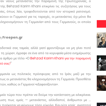
σαν νέους μετανάστες την παραμονή της Πρωτοχρονιάς, ο
τής Behzad Karim Khani επικρίνει τις συζητήσεις για τους
ίες, όπως λέει, τροφοδοτούνται από τον ιστορικό ρατσισμό.
τεύουν οι Γερμανοί για τις ταραχές, οι μετανάστες όχι μόνο θα
κληρονομήσουν τη Γερμανία» από τους Γερμανούς, οι οποίοι
ση
Freepen.gr
δοτικά σας ταμεία, αλλά γιατί φροντίζουμε να μη γίνει ποτέ
ή τη χώρα», έγραψε σε ένα από τα κορυφαία μέσα ενημέρωσης
α άρθρο με τίτλο «Ο
Behzad Karim Khani για την
παραμονή
τό σας!
"
ερμανία ως πολιτικός πρόσφυγας από το Ιράν, μαζί με την
ι πως οι μετανάστες θα κληρονομήσουν τη Γερμανία. Προσθέτει
στών, καθώς οι Γερμανοί «εξαφανίζονται».
μείο τώρα που πρέπει να δούμε την κατάσταση με ειλικρίνεια.
λωση πως εμείς — μετανάστες, αλλοδαποί, άνθρωποι με …
πρόκειται να φύγουμε τόσο εύκολα. Και ούτε εσείς, αγαπητοί