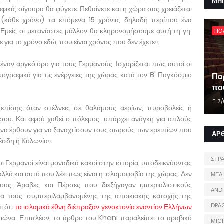
ΜΗ
φικά, σίγουρα θα φύγετε. Πεθαίνετε και η χώρα σας χρειάζεται
(κάθε χρόνο) τα επόμενα 15 χρόνια, δηλαδή περίπου ένα
 Εμείς οι μετανάστες μάλλον θα κληρονομήσουμε αυτή τη γη.
ΠΟ
για το χρόνο εδώ, που είναι χρόνος που δεν έχετε».
ναν αργκό όρο για τους Γερμανούς. Ισχυρίζεται πως αυτοί οι
ογραφικά για τις ενέργειες της χώρας κατά τον Β' Παγκόσμιο
Πα
που
7/
επίσης όταν στέλνεις σε θαλάμους αερίων, πυροβολείς ή
 σου. Και αφού χαθεί ο πόλεμος, υπάρχει ανάγκη για απλούς
α έρθουν για να ξαναχτίσουν τους σωρούς των ερειπίων που
ΑΡ
ρέσδη ή Κολωνία».
ΣΤΡ
οι Γερμανοί είναι μοναδικά κακοί στην ιστορία, υποδεικνύοντας
λλά και αυτό που λέει πως είναι η ισλαμοφοβία της χώρας. Δεν
ΜΕΛ
ους, Άραβες και Πέρσες που διεξήγαγαν ιμπεριαλιστικούς
AND
ία τους, συμπεριλαμβανομένης της αποικιακής κατοχής της
DRA
ι ότι
τα ισλαμικά έθνη διέπραξαν γενοκτονία εναντίον Ελλήνων
ιώνα. Επιπλέον, το άρθρο του Khani παραλείπει το αραβικό
MIC