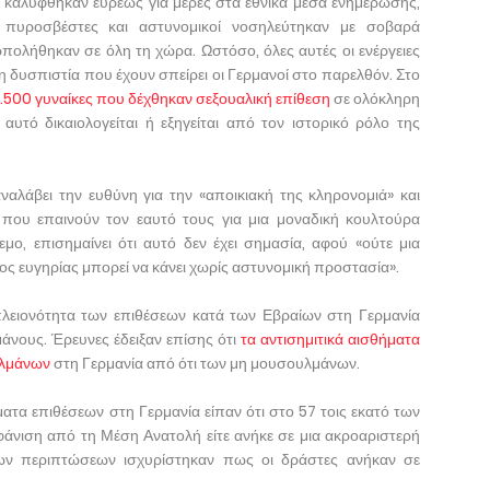
ς καλύφθηκαν ευρέως για μέρες στα εθνικά μέσα ενημέρωσης,
 πυροσβέστες και αστυνομικοί νοσηλεύτηκαν με σοβαρά
πολήθηκαν σε όλη τη χώρα. Ωστόσο, όλες αυτές οι ενέργειες
η δυσπιστία που έχουν σπείρει οι Γερμανοί στο παρελθόν. Στο
.500 γυναίκες που δέχθηκαν σεξουαλική επίθεση
σε ολόκληρη
 αυτό δικαιολογείται ή εξηγείται από τον ιστορικό ρόλο της
ναλάβει την ευθύνη για την «αποικιακή της κληρονομιά» και
 που επαινούν τον εαυτό τους για μια μοναδική κουλτούρα
ο, επισημαίνει ότι αυτό δεν έχει σημασία, αφού «ούτε μια
ος ευγηρίας μπορεί να κάνει χωρίς αστυνομική προστασία».
 πλειονότητα των επιθέσεων κατά των Εβραίων στη Γερμανία
άνους. Έρευνες έδειξαν επίσης ότι
τα αντισημιτικά αισθήματα
υλμάνων
στη Γερμανία από ότι των μη μουσουλμάνων.
ματα επιθέσεων στη Γερμανία είπαν ότι στο 57 τοις εκατό των
φάνιση από τη Μέση Ανατολή είτε ανήκε σε μια ακροαριστερή
ων περιπτώσεων ισχυρίστηκαν πως οι δράστες ανήκαν σε