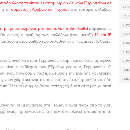
υποδούλωση περίπου 1 εκατομμυρίου Λευκών Ευρωπαίων σε
ΚΡΙΝ
ς
ή τη
συμμετοχή Αράβων και Περσών
στο εμπόριο σκλάβων
ΕΛΕ
ΚΩΝ
τε μη μουσουλμάνος μπορούσε να υποδουλωθεί
σύμφωνα με
 20ο αιώνα, ο αριθμός των σκλάβων ήταν μεταξύ
12 και 15
ΖΑΧΑ
ος μπροστά στον αριθμό των σκλάβων στις Ηνωμένες Πολιτείες,
ΑΝΑ
ΔΗΜ
ώνεται μοναδικά στους Γερμανούς, ακόμη και σε έναν Ισραηλινό
ΚΩΝ
βες είναι η εκδίκηση των Εβραίων για τους Γερμανούς». Ο
CAIT
ύν έναν παγκόσμιο πόλεμο με βάση την ιδέα της «φυλετικής
α γίνουν χώρα μετανάστευσης μετά την ήττα, προσθέτοντας ότι
ΘΑΝ
όσμιο Πόλεμο) συμμερίζονται επίσης τη δυσπιστία μας γι' αυτή
άνονται οι μετανάστες στη Γερμανία είναι πίσω από το γιατί
ονιάς, προσθέτοντας ότι δεν δικαιολογεί απαραίτητα τη