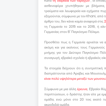
Κατά
τη διάρκεια των ταραχών
, οι οποίε
ασθενοφόρα χτυπήθηκαν με βλήματα,
τραύματα και λεωφορεία και οχήματα πυρ
εξηγούνται, σύμφωνα με τον Khani, από τ
άρθρο του, δεν κάνει καμία αναφορά στις
2
τη Γερμανία το 2015 και το 2016, ή εάν
Γερμανίας στον Β' Παγκόσμιο Πόλεμο.
Προσθέτει πως η Γερμανία αρνείται να α
ακόμη και για εκείνους τους Γερμανούς
μνήμης για τον Δεύτερο Παγκόσμιο Πόλεμ
συναγωγή, εβραϊκό σχολείο ή εβραϊκός οίκ
Τα στοιχεία δείχνουν ότι η συντριπτική
διαπράττονται από Άραβες και Μουσουλμ
είναι πολύ υψηλότερα μεταξύ των μουσο
Σύμφωνα με μια άλλη
έρευνα
, Εβραίοι θύ
περιπτώσεων, ο δράστης ήταν είτε με εμ
ομάδα, ενώ μόνο στο 20 τοις εκατό τ
ακροδεξιά ομάδα.