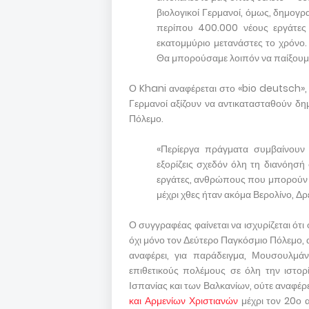
βιολογικοί Γερμανοί, όμως, δημογρα
περίπου 400.000 νέους εργάτες 
εκατομμύριο μετανάστες το χρόνο.
Θα μπορούσαμε λοιπόν να παίξουμε 
Ο Khani αναφέρεται στο «bio deutsch», έ
Γερμανοί αξίζουν να αντικατασταθούν δημ
Πόλεμο.
«Περίεργα πράγματα συμβαίνουν 
εξορίζεις σχεδόν όλη τη διανόησή
εργάτες, ανθρώπους που μπορούν ν
μέχρι χθες ήταν ακόμα Βερολίνο, Δ
Ο συγγραφέας φαίνεται να ισχυρίζεται ότι 
όχι μόνο τον Δεύτερο Παγκόσμιο Πόλεμο, α
αναφέρει, για παράδειγμα, Μουσουλμάν
επιθετικούς πολέμους σε όλη την ιστορ
Ισπανίας και των Βαλκανίων, ούτε αναφέρε
και Αρμενίων Χριστιανών
μέχρι τον 20ο α