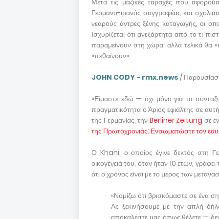
Μετά τις μαζικές ταραχές που αφορού
Γερμανο-ιρανός συγγραφέας και σχολιασ
νεαρούς άντρες ξένης καταγωγής, οι οπο
Ισχυρίζεται ότι ανεξάρτητα από το τι πισ
παραμείνουν στη χώρα, αλλά τελικά θα «
«πεθαίνουν».
JOHN CODY - rmx.news
/ Παρουσία
«Είμαστε εδώ — όχι μόνο για τα συνταξιο
πραγματικότητα ο Άριος εφιάλτης σε αυτ
της Γερμανίας, την
Berliner Zeitung
σε έν
της Πρωτοχρονιάς: Ενσωματώστε τον εαυ
Ο Khani, ο οποίος έγινε δεκτός στη Γ
οικογένειά του, όταν ήταν 10 ετών, γράφε
ότι ο χρόνος είναι με το μέρος των μετανα
«Νομίζω ότι βρισκόμαστε σε ένα ση
Ας ξεκινήσουμε με την απλή δή
αποκαλέστε μας όπως θέλετε — δεν 