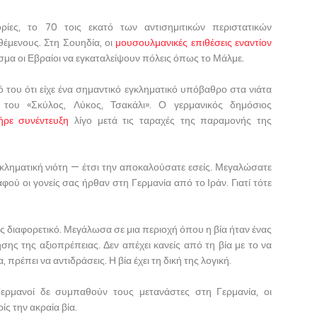
ίες, το 70 τοις εκατό των αντισημιτικών περιστατικών
έμενους. Στη Σουηδία, οι
μουσουλμανικές επιθέσεις εναντίον
εσμα οι Εβραίοι να εγκαταλείψουν πόλεις όπως το Μάλμε.
ό του ότι είχε ένα σημαντικό εγκληματικό υπόβαθρο στα νιάτα
 του «Σκύλος, Λύκος, Τσακάλι». Ο γερμανικός δημόσιος
ήρε συνέντευξη
λίγο μετά τις ταραχές της παραμονής της
εγκληματική νιότη — έτσι την αποκαλούσατε εσείς. Μεγαλώσατε
φού οι γονείς σας ήρθαν στη Γερμανία από το Ιράν. Γιατί τότε
λώς διαφορετικό. Μεγάλωσα σε μια περιοχή όπου η βία ήταν ένας
ης της αξιοπρέπειας. Δεν απέχει κανείς από τη βία με το να
α, πρέπει να αντιδράσεις. Η βία έχει τη δική της λογική.
ερμανοί δε συμπαθούν τους μετανάστες στη Γερμανία, οι
ς την ακραία βία.