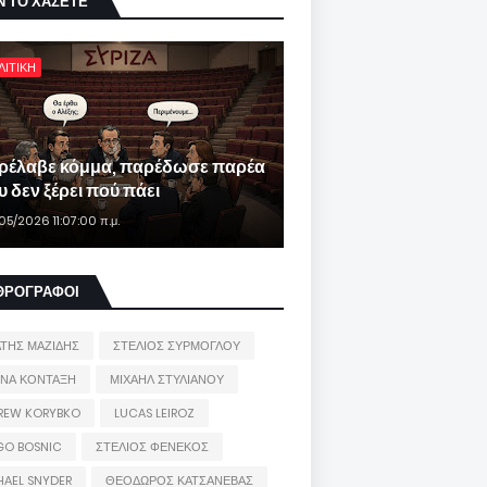
Ν ΤΟ ΧΑΣΕΤΕ
ΛΙΤΙΚΗ
ρέλαβε κόμμα, παρέδωσε παρέα
 δεν ξέρει πού πάει
05/2026 11:07:00 π.μ.
ΘΡΟΓΡΑΦΟΙ
ΑΤΗΣ ΜΑΖΙΔΗΣ
ΣΤΕΛΙΟΣ ΣΥΡΜΟΓΛΟΥ
ΙΝΑ ΚΟΝΤΑΞΗ
ΜΙΧΑΗΛ ΣΤΥΛΙΑΝΟΥ
REW KORYBKO
LUCAS LEIROZ
GO BOSNIC
ΣΤΕΛΙΟΣ ΦΕΝΕΚΟΣ
HAEL SNYDER
ΘΕΟΔΩΡΟΣ ΚΑΤΣΑΝΕΒΑΣ