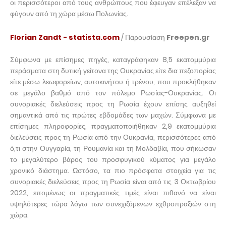
οι περισσότεροι από τους ανθρώπους που έφευγαν επέλεξαν να
φύγουν από τη χώρα μέσω Πολωνίας.
Florian Zandt - statista.com
/ Παρουσίαση
Freepen.gr
Σύμφωνα με επίσημες πηγές, καταγράφηκαν 8,5 εκατομμύρια
περάσματα στη δυτική γείτονα της Ουκρανίας είτε δια πεζοπορίας
είτε μέσω λεωφορείων, αυτοκινήτου ή τρένου, που προκλήθηκαν
σε μεγάλο βαθμό από τον πόλεμο Ρωσίας-Ουκρανίας. Οι
συνοριακές διελεύσεις προς τη Ρωσία έχουν επίσης αυξηθεί
σημαντικά από τις πρώτες εβδομάδες των μαχών. Σύμφωνα με
επίσημες πληροφορίες, πραγματοποιήθηκαν 2,9 εκατομμύρια
διελεύσεις προς τη Ρωσία από την Ουκρανία, περισσότερες από
ό,τι στην Ουγγαρία, τη Ρουμανία και τη Μολδαβία, που σήκωσαν
το μεγαλύτερο βάρος του προσφυγικού κύματος για μεγάλο
χρονικό διάστημα. Ωστόσο, τα πιο πρόσφατα στοιχεία για τις
συνοριακές διελεύσεις προς τη Ρωσία είναι από τις 3 Οκτωβρίου
2022, επομένως οι πραγματικές τιμές είναι πιθανό να είναι
υψηλότερες τώρα λόγω των συνεχιζόμενων εχθροπραξιών στη
χώρα.