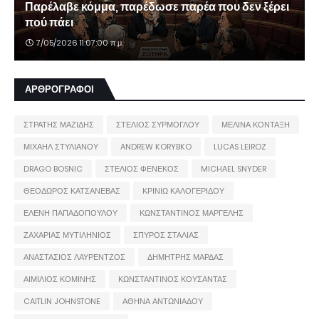
Παρέλαβε κόμμα, παρέδωσε παρέα που δεν ξέρει
πού πάει
7/05/2026 11:07:00 π.μ.
ΑΡΘΡΟΓΡΑΦΟΙ
ΣΤΡΑΤΗΣ ΜΑΖΙΔΗΣ
ΣΤΕΛΙΟΣ ΣΥΡΜΟΓΛΟΥ
ΜΕΛΙΝΑ ΚΟΝΤΑΞΗ
ΜΙΧΑΗΛ ΣΤΥΛΙΑΝΟΥ
ANDREW KORYBKO
LUCAS LEIROZ
DRAGO BOSNIC
ΣΤΕΛΙΟΣ ΦΕΝΕΚΟΣ
MICHAEL SNYDER
ΘΕΟΔΩΡΟΣ ΚΑΤΣΑΝΕΒΑΣ
ΚΡΙΝΙΩ ΚΑΛΟΓΕΡΙΔΟΥ
ΕΛΕΝΗ ΠΑΠΑΔΟΠΟΥΛΟΥ
ΚΩΝΣΤΑΝΤΙΝΟΣ ΜΑΡΓΕΛΗΣ
ΖΑΧΑΡΙΑΣ ΜΥΤΙΛΗΝΙΟΣ
ΣΠΥΡΟΣ ΣΤΑΛΙΑΣ
ΑΝΑΣΤΑΣΙΟΣ ΛΑΥΡΕΝΤΖΟΣ
ΔΗΜΗΤΡΗΣ ΜΑΡΔΑΣ
ΑΙΜΙΛΙΟΣ ΚΟΜΙΝΗΣ
ΚΩΝΣΤΑΝΤΙΝΟΣ ΚΟΥΣΑΝΤΑΣ
CAITLIN JOHNSTONE
ΑΘΗΝΑ ΑΝΤΩΝΙΑΔΟΥ