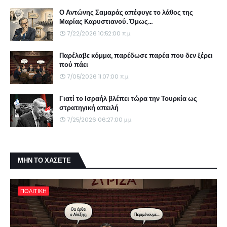
Ο Αντώνης Σαμαράς απέφυγε το λάθος της
Μαρίας Καρυστιανού. Όμως...
7/22/2026 10:52:00 π.μ.
Παρέλαβε κόμμα, παρέδωσε παρέα που δεν ξέρει
πού πάει
7/05/2026 11:07:00 π.μ.
Γιατί το Ισραήλ βλέπει τώρα την Τουρκία ως
στρατηγική απειλή
7/25/2026 06:27:00 μ.μ.
ΜΗΝ ΤΟ ΧΑΣΕΤΕ
ΠΟΛΙΤΙΚΗ