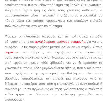
οποία αποτελεί πλέον μείζον πρόβλημα στη Γαλλία. Οι ευρωπαϊκοί
πληθυσμοί έχουν ήδη τις δικές τους γενετικές ασθένειες να
αντιμετωπίσουν, αλλά η πολιτική της Δύσης να προσκαλεί τον
κόσμο μέσα έχει επίσης προσκαλέσει ένα επιπλέον επίπεδο
πολυπλοκότητας στο ιατρικό σύστημα.
Φυσικά, οι γλωσσικές διαφορές και τα πολιτισμικά εμπόδια
οδηγούν επίσης σε
μεγαλύτερους χρόνους αναμονής
, για να μην
αναφέρουμε τις παρεξηγήσεις μεταξύ ασθενών και ιατρών. Όπως
σημειώνει
ένα άρθρο , «οι εργαζόμενοι στον τομέα της
υγειονομικής περίθαλψης στο Ηνωμένο Βασίλειο χάνουν έως και
μισή εργάσιμη ημέρα κάθε εβδομάδα για να ξεπεράσουν τα
γλωσσικά εμπόδια. Τόσο μεγάλο είναι το ζήτημα, που οι άνθρωποι
που εργάζονται στην υγειονομική περίθαλψη του Ηνωμένου
Βασιλείου παραδέχτηκαν ότι υπήρξε μια περίοδος κατά τη
διάρκεια της καριέρας τους που η επικοινωνία με έναν ασθενή ή
συνάδελφο με τα αγγλικά ως δεύτερη γλώσσα τους εμπόδισε ή
καθυστέρησε να δώσουν την καλύτερη φροντίδα που
μπορούσαν».