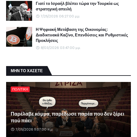
Γιατί το Ισραήλ βλέπει τώρα την Τουρκία ως
στρατηγική απειλή
7/25/2026 06:27:00 μ.μ.
Η Ψηφιακή Μετάβαση της Οικονομίας:
Διαδικτυακά Καζίνο, Επενδύσεις και Ρυθμιστικές
Προκλήσεις
8/03/2026 03:47:00 μ.μ.
ΜΗΝ ΤΟ ΧΑΣΕΤΕ
ΠΟΛΙΤΙΚΗ
Παρέλαβε κόμμα, παρέδωσε παρέα που δεν ξέρει
πού πάει
7/05/2026 11:07:00 π.μ.