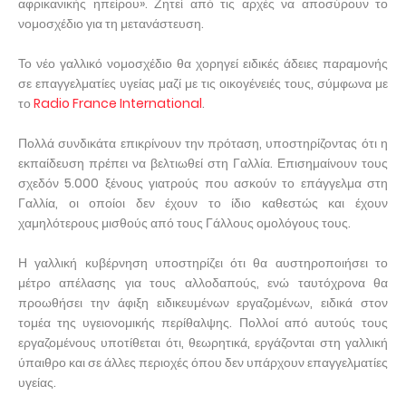
αφρικανικής ηπείρου». Ζητεί από τις αρχές να αποσύρουν το
νομοσχέδιο για τη μετανάστευση.
Το νέο γαλλικό νομοσχέδιο θα χορηγεί ειδικές άδειες παραμονής
σε επαγγελματίες υγείας μαζί με τις οικογένειές τους, σύμφωνα με
το
Radio France International
.
Πολλά συνδικάτα επικρίνουν την πρόταση, υποστηρίζοντας ότι η
εκπαίδευση πρέπει να βελτιωθεί στη Γαλλία. Επισημαίνουν τους
σχεδόν 5.000 ξένους γιατρούς που ασκούν το επάγγελμα στη
Γαλλία, οι οποίοι δεν έχουν το ίδιο καθεστώς και έχουν
χαμηλότερους μισθούς από τους Γάλλους ομολόγους τους.
Η γαλλική κυβέρνηση υποστηρίζει ότι θα αυστηροποιήσει το
μέτρο απέλασης για τους αλλοδαπούς, ενώ ταυτόχρονα θα
προωθήσει την άφιξη ειδικευμένων εργαζομένων, ειδικά στον
τομέα της υγειονομικής περίθαλψης. Πολλοί από αυτούς τους
εργαζομένους υποτίθεται ότι, θεωρητικά, εργάζονται στη γαλλική
ύπαιθρο και σε άλλες περιοχές όπου δεν υπάρχουν επαγγελματίες
υγείας.