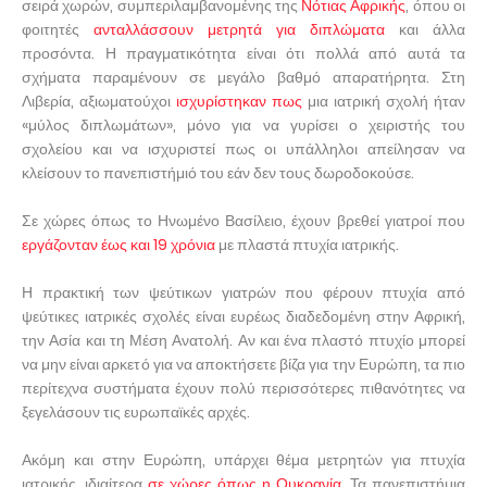
σειρά χωρών, συμπεριλαμβανομένης της
Νότιας Αφρικής
, όπου οι
φοιτητές
ανταλλάσσουν μετρητά για διπλώματα
και άλλα
προσόντα. Η πραγματικότητα είναι ότι πολλά από αυτά τα
σχήματα παραμένουν σε μεγάλο βαθμό απαρατήρητα. Στη
Λιβερία, αξιωματούχοι
ισχυρίστηκαν πως
μια ιατρική σχολή ήταν
«μύλος διπλωμάτων», μόνο για να γυρίσει ο χειριστής του
σχολείου και να ισχυριστεί πως οι υπάλληλοι απείλησαν να
κλείσουν το πανεπιστήμιό του εάν δεν τους δωροδοκούσε.
Σε χώρες όπως το Ηνωμένο Βασίλειο, έχουν βρεθεί γιατροί που
εργάζονταν έως και 19 χρόνια
με πλαστά πτυχία ιατρικής.
Η πρακτική των ψεύτικων γιατρών που φέρουν πτυχία από
ψεύτικες ιατρικές σχολές είναι ευρέως διαδεδομένη στην Αφρική,
την Ασία και τη Μέση Ανατολή. Αν και ένα πλαστό πτυχίο μπορεί
να μην είναι αρκετό για να αποκτήσετε βίζα για την Ευρώπη, τα πιο
περίτεχνα συστήματα έχουν πολύ περισσότερες πιθανότητες να
ξεγελάσουν τις ευρωπαϊκές αρχές.
Ακόμη και στην Ευρώπη, υπάρχει θέμα μετρητών για πτυχία
ιατρικής, ιδιαίτερα
σε χώρες όπως η Ουκρανία
. Τα πανεπιστήμια