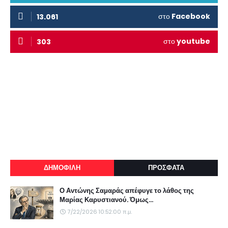
στο
Facebook
13.061
στο
youtube
303
ΔΗΜΟΦΙΛΗ
ΠΡΟΣΦΑΤΑ
Ο Αντώνης Σαμαράς απέφυγε το λάθος της
Μαρίας Καρυστιανού. Όμως...
7/22/2026 10:52:00 π.μ.