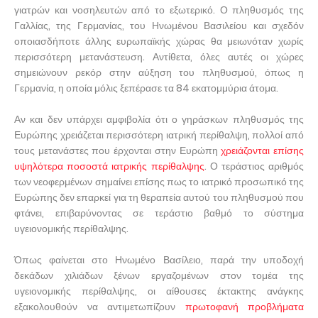
γιατρών και νοσηλευτών από το εξωτερικό. Ο πληθυσμός της
Γαλλίας, της Γερμανίας, του Ηνωμένου Βασιλείου και σχεδόν
οποιασδήποτε άλλης ευρωπαϊκής χώρας θα μειωνόταν χωρίς
περισσότερη μετανάστευση. Αντίθετα, όλες αυτές οι χώρες
σημειώνουν ρεκόρ στην αύξηση του πληθυσμού, όπως η
Γερμανία, η οποία μόλις ξεπέρασε τα 84 εκατομμύρια άτομα.
Αν και δεν υπάρχει αμφιβολία ότι ο γηράσκων πληθυσμός της
Ευρώπης χρειάζεται περισσότερη ιατρική περίθαλψη, πολλοί από
τους μετανάστες που έρχονται στην Ευρώπη
χρειάζονται επίσης
υψηλότερα ποσοστά ιατρικής περίθαλψης
. Ο τεράστιος αριθμός
των νεοφερμένων σημαίνει επίσης πως το ιατρικό προσωπικό της
Ευρώπης δεν επαρκεί για τη θεραπεία αυτού του πληθυσμού που
φτάνει, επιβαρύνοντας σε τεράστιο βαθμό το σύστημα
υγειονομικής περίθαλψης.
Όπως φαίνεται στο Ηνωμένο Βασίλειο, παρά την υποδοχή
δεκάδων χιλιάδων ξένων εργαζομένων στον τομέα της
υγειονομικής περίθαλψης, οι αίθουσες έκτακτης ανάγκης
εξακολουθούν να αντιμετωπίζουν
πρωτοφανή προβλήματα