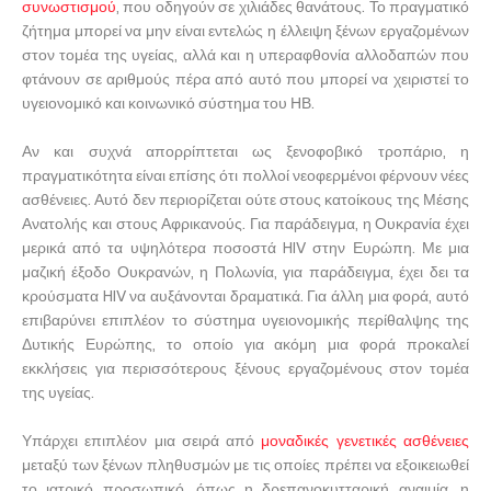
συνωστισμού
, που οδηγούν σε χιλιάδες θανάτους. Το πραγματικό
ζήτημα μπορεί να μην είναι εντελώς η έλλειψη ξένων εργαζομένων
στον τομέα της υγείας, αλλά και η υπεραφθονία αλλοδαπών που
φτάνουν σε αριθμούς πέρα ​​από αυτό που μπορεί να χειριστεί το
υγειονομικό και κοινωνικό σύστημα του ΗΒ.
Αν και συχνά απορρίπτεται ως ξενοφοβικό τροπάριο, η
πραγματικότητα είναι επίσης ότι πολλοί νεοφερμένοι φέρνουν νέες
ασθένειες. Αυτό δεν περιορίζεται ούτε στους κατοίκους της Μέσης
Ανατολής και στους Αφρικανούς. Για παράδειγμα, η Ουκρανία έχει
μερικά από τα υψηλότερα ποσοστά HIV στην Ευρώπη. Με μια
μαζική έξοδο Ουκρανών, η Πολωνία, για παράδειγμα, έχει δει τα
κρούσματα HIV να αυξάνονται δραματικά. Για άλλη μια φορά, αυτό
επιβαρύνει επιπλέον το σύστημα υγειονομικής περίθαλψης της
Δυτικής Ευρώπης, το οποίο για ακόμη μια φορά προκαλεί
εκκλήσεις για περισσότερους ξένους εργαζομένους στον τομέα
της υγείας.
Υπάρχει επιπλέον μια σειρά από
μοναδικές γενετικές ασθένειες
μεταξύ των ξένων πληθυσμών με τις οποίες πρέπει να εξοικειωθεί
το ιατρικό προσωπικό, όπως η δρεπανοκυτταρική αναιμία, η