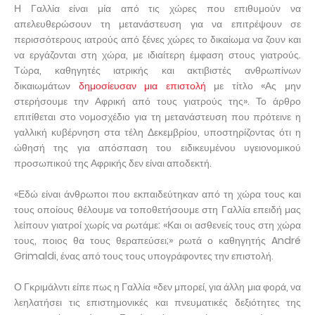
Η Γαλλία είναι μία από τις χώρες που επιθυμούν να
απελευθερώσουν τη μετανάστευση για να επιτρέψουν σε
περισσότερους ιατρούς από ξένες χώρες το δικαίωμα να ζουν και
να εργάζονται στη χώρα, με ιδιαίτερη έμφαση στους γιατρούς.
Τώρα, καθηγητές ιατρικής και ακτιβιστές ανθρωπίνων
δικαιωμάτων
δημοσίευσαν μια επιστολή
με τίτλο «Ας μην
στερήσουμε την Αφρική από τους γιατρούς της». Το άρθρο
επιτίθεται στο νομοσχέδιο για τη μετανάστευση που πρότεινε η
γαλλική κυβέρνηση στα τέλη Δεκεμβρίου, υποστηρίζοντας ότι η
ώθησή της για απόσπαση του ειδικευμένου υγειονομικού
προσωπικού της Αφρικής δεν είναι αποδεκτή.
«Εδώ είναι άνθρωποι που εκπαιδεύτηκαν από τη χώρα τους και
τους οποίους θέλουμε να τοποθετήσουμε στη Γαλλία επειδή μας
λείπουν γιατροί χωρίς να ρωτάμε: «Και οι ασθενείς τους στη χώρα
τους, ποιος θα τους θεραπεύσει;» ρωτά ο καθηγητής André
Grimaldi, ένας από τους τους υπογράφοντες την επιστολή.
Ο Γκριμάλντι είπε πως η Γαλλία «δεν μπορεί, για άλλη μια φορά, να
λεηλατήσει τις επιστημονικές και πνευματικές δεξιότητες της