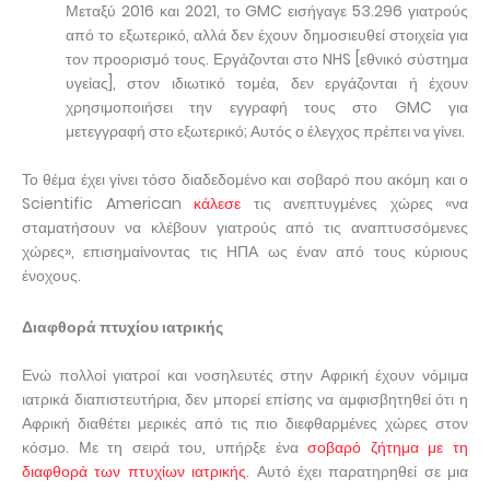
Μεταξύ 2016 και 2021, το GMC εισήγαγε 53.296 γιατρούς
από το εξωτερικό, αλλά δεν έχουν δημοσιευθεί στοιχεία για
τον προορισμό τους. Εργάζονται στο NHS [εθνικό σύστημα
υγείας], στον ιδιωτικό τομέα, δεν εργάζονται ή έχουν
χρησιμοποιήσει την εγγραφή τους στο GMC για
μετεγγραφή στο εξωτερικό; Αυτός ο έλεγχος πρέπει να γίνει.
Το θέμα έχει γίνει τόσο διαδεδομένο και σοβαρό που ακόμη και ο
Scientific American
κάλεσε
τις ανεπτυγμένες χώρες «να
σταματήσουν να κλέβουν γιατρούς από τις αναπτυσσόμενες
χώρες», επισημαίνοντας τις ΗΠΑ ως έναν από τους κύριους
ένοχους.
Διαφθορά πτυχίου ιατρικής
Ενώ πολλοί γιατροί και νοσηλευτές στην Αφρική έχουν νόμιμα
ιατρικά διαπιστευτήρια, δεν μπορεί επίσης να αμφισβητηθεί ότι η
Αφρική διαθέτει μερικές από τις πιο διεφθαρμένες χώρες στον
κόσμο. Με τη σειρά του, υπήρξε ένα
σοβαρό ζήτημα με τη
διαφθορά των πτυχίων ιατρικής
. Αυτό έχει παρατηρηθεί σε μια