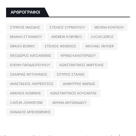
ΑΡΘΡΟΓΡΑΦΟΙ
ΣΤΡΑΤΗΣ ΜΑΖΙΔΗΣ
ΣΤΕΛΙΟΣ ΣΥΡΜΟΓΛΟΥ
ΜΕΛΙΝΑ ΚΟΝΤΑΞΗ
ΜΙΧΑΗΛ ΣΤΥΛΙΑΝΟΥ
ANDREW KORYBKO
LUCAS LEIROZ
DRAGO BOSNIC
ΣΤΕΛΙΟΣ ΦΕΝΕΚΟΣ
MICHAEL SNYDER
ΘΕΟΔΩΡΟΣ ΚΑΤΣΑΝΕΒΑΣ
ΚΡΙΝΙΩ ΚΑΛΟΓΕΡΙΔΟΥ
ΕΛΕΝΗ ΠΑΠΑΔΟΠΟΥΛΟΥ
ΚΩΝΣΤΑΝΤΙΝΟΣ ΜΑΡΓΕΛΗΣ
ΖΑΧΑΡΙΑΣ ΜΥΤΙΛΗΝΙΟΣ
ΣΠΥΡΟΣ ΣΤΑΛΙΑΣ
ΑΝΑΣΤΑΣΙΟΣ ΛΑΥΡΕΝΤΖΟΣ
ΔΗΜΗΤΡΗΣ ΜΑΡΔΑΣ
ΑΙΜΙΛΙΟΣ ΚΟΜΙΝΗΣ
ΚΩΝΣΤΑΝΤΙΝΟΣ ΚΟΥΣΑΝΤΑΣ
CAITLIN JOHNSTONE
ΑΘΗΝΑ ΑΝΤΩΝΙΑΔΟΥ
ΘΑΝΑΣΗΣ ΜΠΕΛΕΜΕΜΗΣ