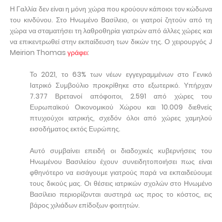
Η Γαλλία δεν είναι η μόνη χώρα που κρούουν κάποιοι τον κώδωνα
του κινδύνου. Στο Ηνωμένο Βασίλειο, οι γιατροί ζητούν από τη
χώρα να σταματήσει τη λαθροθηρία γιατρών από άλλες χώρες και
να επικεντρωθεί στην εκπαίδευση των δικών της. Ο χειρουργός J
Meirion Thomas
γράφει
:
Το 2021, το 63% των νέων εγγεγραμμένων στο Γενικό
Ιατρικό Συμβούλιο προκρίθηκε στο εξωτερικό. Υπήρχαν
7.377 Βρετανοί απόφοιτοι, 2.591 από χώρες του
Ευρωπαϊκού Οικονομικού Χώρου και 10.009 διεθνείς
πτυχιούχοι ιατρικής, σχεδόν όλοι από χώρες χαμηλού
εισοδήματος εκτός Ευρώπης.
Αυτό συμβαίνει επειδή οι διαδοχικές κυβερνήσεις του
Ηνωμένου Βασιλείου έχουν συνειδητοποιήσει πως είναι
φθηνότερο να εισάγουμε γιατρούς παρά να εκπαιδεύουμε
τους δικούς μας. Οι θέσεις ιατρικών σχολών στο Ηνωμένο
Βασίλειο περιορίζονται αυστηρά ως προς το κόστος, εις
βάρος χιλιάδων επίδοξων φοιτητών.