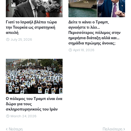
Γιατί το Ισραήλ βλέπει τώρα
Δείτε τι κάνει ο Τραμπ,
την Τουρκία ως στρατηγική
αγνοήστε τι λέει...
απειλή
Περισσότερος πόλεμος στην
ημερήσια διάταξη αλλά και...
July 25, 2026
σημάδια πρώιμης άνοιας;
April 16, 2026
Ο πόλεμος του Τραμπ είναι ένα
δώρο για τους
σκληροπυρηνικούς του Ιράν
March 24, 2026
Νεότερη
Παλαιότερη