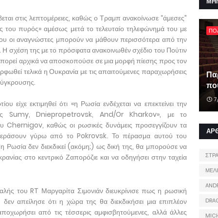
ΜΗ
ται στις λεπτομέρειες, καθώς ο Τραμπ ανακοίνωσε “άμεσες”
ς του πυρός» αμέσως μετά το τελευταίο τηλεφώνημά του με
ΠΟ
ποίου οι αναγνώστες μπορούν να μάθουν περισσότερα από την
Η σχέση της με το πρόσφατα ανακοινωθέν σχέδιο του Πούτιν
υ μπορεί αρχικά να αποσκοπούσε σε μια μορφή πίεσης προς τον
ορφωθεί τελικά η Ουκρανία με τις απαιτούμενες παραχωρήσεις
Πα
 σύγκρουσης.
που
7
υ είχε εκτιμηθεί ότι «η Ρωσία ενδέχεται να επεκτείνει την
χές Sumy, Dniepropetrovsk, And/Or Kharkov», με το
ου Chernigov, καθώς οι ρωσικές δυνάμεις προσεγγίζουν τα
ΑΡ
ράσουν γύρω από το Pokrovsk. Το πέρασμα αυτού του
η Ρωσία δεν διεκδικεί (ακόμη;) ως δική της, θα μπορούσε να
ΣΤΡ
ρανίας στο κεντρικό Ζαπορόζιε και να οδηγήσει στην ταχεία
ΜΕΛ
AND
φαλής του RT Μαργαρίτα Σιμονιάν διευκρίνισε πως η ρωσική
δεν απείλησε ότι η χώρα της θα διεκδικήσει μια επιπλέον
DRA
αποχωρήσει από τις τέσσερις αμφισβητούμενες, αλλά άλλες
MIC