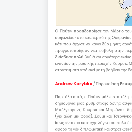
Ο Πούτιν προειδοποίησε τον Μάρτιο του
ασφαλείας» στο εσωτερικό της Ουκρανίας
κάτι που άρχισε να κάνει δύο μήνες αργό
πραγματοποίησαν νέα εισβολή στην περι
διείσδυσε πολύ βαθιά και αργότερα εκείνο
εναντίον της ρωσικής περιοχής Κουρσκ. Μ
στρατεύματα από εκεί με τη βοήθεια της Β
Andrew Korybko
/ Παρουσίαση
Free
Παρ' όλα αυτά, ο Πούτιν μόλις στα τέλη
δημιουργία μιας ρυθμιστικής ζώνης ασφα
Μπέλγκοροντ, Κουρσκ και Μπριάνσκ, δηλ
(για άλλη μια φορά), Σούμι και Τσερνίγκ
ίσως είναι πιο επιτυχής λόγω του πολύ δι
αφορά τη νέα διπλωματική και στρατιωτικ