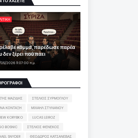
Ν ΤΟ ΧΑΣΕΤΕ
ΛΙΤΙΚΗ
ρέλαβε κόμμα, παρέδωσε παρέα
 δεν ξέρει πού πάει
/05/2026 11:07:00 π.μ.
ΘΡΟΓΡΑΦΟΙ
ΑΤΗΣ ΜΑΖΙΔΗΣ
ΣΤΕΛΙΟΣ ΣΥΡΜΟΓΛΟΥ
ΙΝΑ ΚΟΝΤΑΞΗ
ΜΙΧΑΗΛ ΣΤΥΛΙΑΝΟΥ
REW KORYBKO
LUCAS LEIROZ
GO BOSNIC
ΣΤΕΛΙΟΣ ΦΕΝΕΚΟΣ
HAEL SNYDER
ΘΕΟΔΩΡΟΣ ΚΑΤΣΑΝΕΒΑΣ