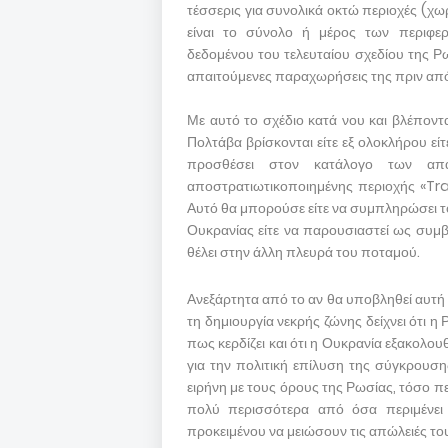
τέσσερις για συνολικά οκτώ περιοχές (χω
είναι το σύνολο ή μέρος των περιφερ
δεδομένου του τελευταίου σχεδίου της Ρ
απαιτούμενες παραχωρήσεις της πριν από
Με αυτό το σχέδιο κατά νου και βλέποντας
Πολτάβα βρίσκονται είτε εξ ολοκλήρου εί
προσθέσει στον κατάλογο των απα
αποστρατιωτικοποιημένης περιοχής «Tra
Αυτό θα μπορούσε είτε να συμπληρώσει τ
Ουκρανίας είτε να παρουσιαστεί ως συμβ
θέλει στην άλλη πλευρά του ποταμού.
Ανεξάρτητα από το αν θα υποβληθεί αυτή
τη δημιουργία νεκρής ζώνης δείχνει ότι η
πως κερδίζει και ότι η Ουκρανία εξακολου
για την πολιτική επίλυση της σύγκρουσ
ειρήνη με τους όρους της Ρωσίας, τόσο περ
πολύ περισσότερα από όσα περιμένει 
προκειμένου να μειώσουν τις απώλειές το