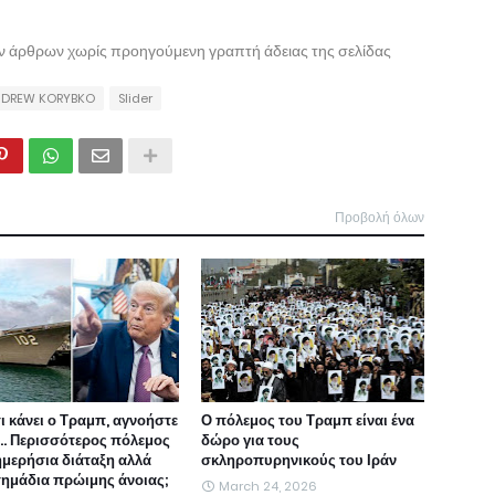
ων άρθρων χωρίς προηγούμενη γραπτή άδειας της σελίδας
NDREW KORYBKO
Slider
Προβολή όλων
τι κάνει ο Τραμπ, αγνοήστε
Ο πόλεμος του Τραμπ είναι ένα
ι... Περισσότερος πόλεμος
δώρο για τους
ημερήσια διάταξη αλλά
σκληροπυρηνικούς του Ιράν
 σημάδια πρώιμης άνοιας;
March 24, 2026