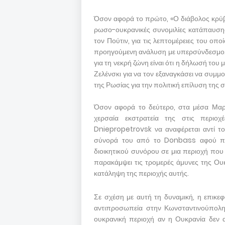
Όσον αφορά το πρώτο, «Ο διάβολος κρύβε
ρωσο-ουκρανικές συνομιλίες κατάπαυση
τον Πούτιν, για τις λεπτομέρειες του ο
προηγούμενη ανάλυση με υπερσύνδεσμο. 
για τη νεκρή ζώνη είναι ότι η δήλωσή το
Ζελένσκι για να τον εξαναγκάσει να συμμ
της Ρωσίας για την πολιτική επίλυση της
Όσον αφορά το δεύτερο, στα μέσα Μαρτίο
χερσαία εκστρατεία της στις περιο
Dniepropetrovsk να αναφέρεται αντί τ
σύνορά του από το Donbass αφού πε
διοικητικού συνόρου σε μια περιοχή που 
παρακάμψει τις τρομερές άμυνες της Ουκ
κατάληψη της περιοχής αυτής.
Σε σχέση με αυτή τη δυναμική, η επικε
αντιπροσωπεία στην Κωνσταντινούπολη 
ουκρανική περιοχή αν η Ουκρανία δεν 