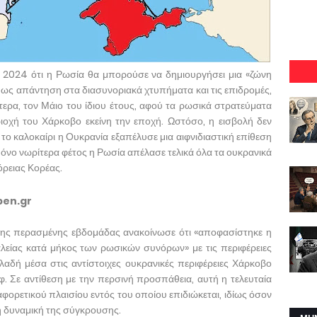
 2024 ότι η Ρωσία θα μπορούσε να δημιουργήσει μια «ζώνη
 ως απάντηση στα διασυνοριακά χτυπήματα και τις επιδρομές,
τερα, τον Μάιο του ίδιου έτους, αφού τα ρωσικά στρατεύματα
οχή του Χάρκοβο εκείνη την εποχή. Ωστόσο, η εισβολή δεν
 το καλοκαίρι η Ουκρανία εξαπέλυσε μια αιφνιδιαστική επίθεση
όνο νωρίτερα φέτος η Ρωσία απέλασε τελικά όλα τα ουκρανικά
όρειας Κορέας.
pen.gr
 της περασμένης εβδομάδας ανακοίνωσε ότι «αποφασίστηκε η
λείας κατά μήκος των ρωσικών συνόρων» με τις περιφέρειες
αδή μέσα στις αντίστοιχες ουκρανικές περιφέρειες Χάρκοβο
οφ. Σε αντίθεση με την περσινή προσπάθεια, αυτή η τελευταία
αφορετικού πλαισίου εντός του οποίου επιδιώκεται, ιδίως όσον
ή δυναμική της σύγκρουσης.