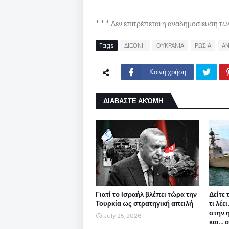
* * * Δεν επιτρέπεται η αναδημοσίευση τ
Tags
ΔΙΕΘΝΗ
ΟΥΚΡΑΝΙΑ
ΡΩΣΙΑ
A
Κοινή χρήση
ΔΙΑΒΑΣΤΕ ΑΚΌΜΗ
Γιατί το Ισραήλ βλέπει τώρα την
Δείτε 
Τουρκία ως στρατηγική απειλή
τι λέε
στην 
July 25, 2026
και...