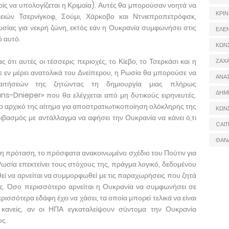
ρίς να υπολογίζεται η Κριμαία). Αυτές θα μπορούσαν νοητά να
ΚΡΙΝ
ειών Τσερνίγκοφ, Σούμι, Χάρκοβο και Ντνιεπροπετρόφσκ,
ωσίας για νεκρή ζώνη, εκτός εάν η Ουκρανία συμφωνήσει στις
ΕΛΕ
 αυτό.
ΚΩΝ
 ότι αυτές οι τέσσερις περιοχές, το Κίεβο, το Τσερκάσι και η
ΖΑΧΑ
τε εν μέρει ανατολικά του Δνείπερου, η Ρωσία θα μπορούσε να
ΑΝΑ
ιτήσεών της ζητώντας τη δημιουργία μιας πλήρως
ΔΗΜ
ns-Dnieper» που θα ελέγχεται από μη δυτικούς ειρηνευτές.
ο αρχικό της αίτημα για αποστρατιωτικοποίηση ολόκληρης της
ΚΩΝ
ιβασμός με αντάλλαγμα να αφήσει την Ουκρανία να κάνει ό,τι
CAIT
ΘΑΝ
 η πρόταση, το πρόσφατα ανακοινωμένο σχέδιο του Πούτιν για
 Ρωσία επεκτείνει τους στόχους της, πράγμα λογικό, δεδομένου
θεί να αρνείται να συμμορφωθεί με τις παραχωρήσεις που ζητά
ης. Όσο περισσότερο αρνείται η Ουκρανία να συμφωνήσει σε
ισσότερα εδάφη έχει να χάσει, τα οποία μπορεί τελικά να είναι
κανείς, αν οι ΗΠΑ εγκαταλείψουν σύντομα την Ουκρανία
υς.