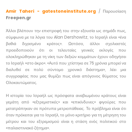
Amir Taheri - gatestoneinstitute.org
/ Παρουσίαση
Freepen.gr
Άλλοι βλέπουν την επιστροφή του στην εξουσία ως σημάδι πως,
σύμφωνα με τα λόγια του Alan Dershowitz, το Ισραήλ είναι «ένα
βαθιά διχασμένο κράτος». Ωστόσο, άλλοι σχολιαστές
προειδοποιούν ότι οι τελευταίες γενικές εκλογές που
ολοκληρώθηκαν με τη νίκη των δεξιών κομμάτων έχουν οδηγήσει
το Ισραήλ «στο άκρο». «Αυτό που χτίστηκε σε 75 χρόνια μπορεί να
διαλυθεί σε πολύ σύντομο χρονικό διάστημα», λέει μια
συγγραφέας που μας θυμίζει πως είναι απόγονος θύματος του
Ολοκαυτώματος.
Η ιστορία του Ισραήλ ως πρόσφατα αναβιωμένου κράτους είναι
γεμάτη από «εξτρεμιστικές» και «επικίνδυνες» φιγούρες που
μετατράπηκαν σε πρότυπα μετριοπάθειας. Το πρόβλημα είναι ότι
όταν πρόκειται για το Ισραήλ, το μόνο κριτήριο για τη μέτρηση του
μέτρου και του εξτρεμισμού είναι η στάση ενός πολιτικού στο
«παλαιστινιακό ζήτημα».