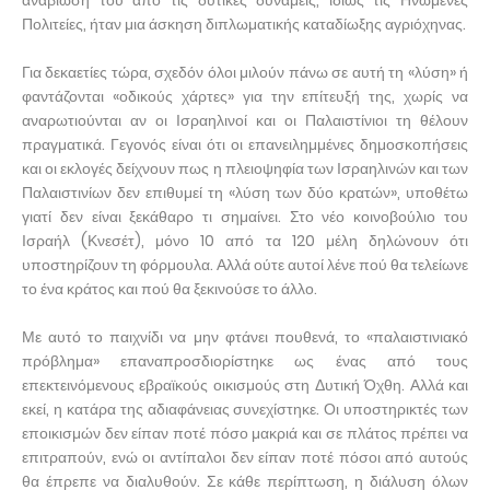
αναβίωσή του από τις δυτικές δυνάμεις, ιδίως τις Ηνωμένες
Πολιτείες, ήταν μια άσκηση διπλωματικής καταδίωξης αγριόχηνας.
Για δεκαετίες τώρα, σχεδόν όλοι μιλούν πάνω σε αυτή τη «λύση» ή
φαντάζονται «οδικούς χάρτες» για την επίτευξή της, χωρίς να
αναρωτιούνται αν οι Ισραηλινοί και οι Παλαιστίνιοι τη θέλουν
πραγματικά. Γεγονός είναι ότι οι επανειλημμένες δημοσκοπήσεις
και οι εκλογές δείχνουν πως η πλειοψηφία των Ισραηλινών και των
Παλαιστινίων δεν επιθυμεί τη «λύση των δύο κρατών», υποθέτω
γιατί δεν είναι ξεκάθαρο τι σημαίνει. Στο νέο κοινοβούλιο του
Ισραήλ (Κνεσέτ), μόνο 10 από τα 120 μέλη δηλώνουν ότι
υποστηρίζουν τη φόρμουλα. Αλλά ούτε αυτοί λένε πού θα τελείωνε
το ένα κράτος και πού θα ξεκινούσε το άλλο.
Με αυτό το παιχνίδι να μην φτάνει πουθενά, το «παλαιστινιακό
πρόβλημα» επαναπροσδιορίστηκε ως ένας από τους
επεκτεινόμενους εβραϊκούς οικισμούς στη Δυτική Όχθη. Αλλά και
εκεί, η κατάρα της αδιαφάνειας συνεχίστηκε. Οι υποστηρικτές των
εποικισμών δεν είπαν ποτέ πόσο μακριά και σε πλάτος πρέπει να
επιτραπούν, ενώ οι αντίπαλοι δεν είπαν ποτέ πόσοι από αυτούς
θα έπρεπε να διαλυθούν. Σε κάθε περίπτωση, η διάλυση όλων