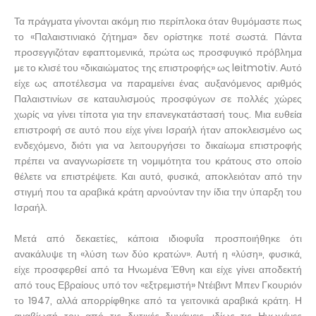
Τα πράγματα γίνονται ακόμη πιο περίπλοκα όταν θυμόμαστε πως
το «Παλαιστινιακό ζήτημα» δεν ορίστηκε ποτέ σωστά. Πάντα
προσεγγιζόταν εφαπτομενικά, πρώτα ως προσφυγικό πρόβλημα
με το κλισέ του «δικαιώματος της επιστροφής» ως leitmotiv. Αυτό
είχε ως αποτέλεσμα να παραμείνει ένας αυξανόμενος αριθμός
Παλαιστινίων σε καταυλισμούς προσφύγων σε πολλές χώρες
χωρίς να γίνει τίποτα για την επανεγκατάστασή τους. Μια ευθεία
επιστροφή σε αυτό που είχε γίνει Ισραήλ ήταν αποκλεισμένο ως
ενδεχόμενο, διότι για να λειτουργήσει το δικαίωμα επιστροφής
πρέπει να αναγνωρίσετε τη νομιμότητα του κράτους στο οποίο
θέλετε να επιστρέψετε. Και αυτό, φυσικά, αποκλειόταν από την
στιγμή που τα αραβικά κράτη αρνούνταν την ίδια την ύπαρξη του
Ισραήλ.
Μετά από δεκαετίες, κάποια ιδιοφυΐα προσποιήθηκε ότι
ανακάλυψε τη «λύση των δύο κρατών». Αυτή η «λύση», φυσικά,
είχε προσφερθεί από τα Ηνωμένα Έθνη και είχε γίνει αποδεκτή
από τους Εβραίους υπό τον «εξτρεμιστή» Ντέιβιντ Μπεν Γκουριόν
το 1947, αλλά απορρίφθηκε από τα γειτονικά αραβικά κράτη. Η