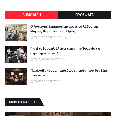
ΔΗΜΟΦΙΛΗ
ΠΡΟΣΦΑΤΑ
Ο Αντώνης Σαμαράς απέφυγε το λάθος της
Μαρίας Καρυστιανού. Όμως...
7/22/2026 10:52:00 π.μ.
Γιατί το Ισραήλ βλέπει τώρα την Τουρκία ως
στρατηγική απειλή
7/25/2026 06:27:00 μ.μ.
Παρέλαβε κόμμα, παρέδωσε παρέα που δεν ξέρει
πού πάει
7/05/2026 11:07:00 π.μ.
ΜΗΝ ΤΟ ΧΑΣΕΤΕ