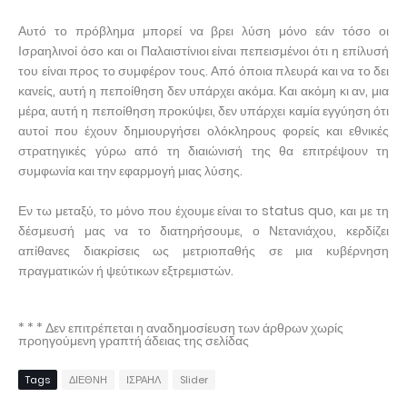
Αυτό το πρόβλημα μπορεί να βρει λύση μόνο εάν τόσο οι
Ισραηλινοί όσο και οι Παλαιστίνιοι είναι πεπεισμένοι ότι η επίλυσή
του είναι προς το συμφέρον τους. Από όποια πλευρά και να το δει
κανείς, αυτή η πεποίθηση δεν υπάρχει ακόμα. Και ακόμη κι αν, μια
μέρα, αυτή η πεποίθηση προκύψει, δεν υπάρχει καμία εγγύηση ότι
αυτοί που έχουν δημιουργήσει ολόκληρους φορείς και εθνικές
στρατηγικές γύρω από τη διαιώνισή της θα επιτρέψουν τη
συμφωνία και την εφαρμογή μιας λύσης.
Εν τω μεταξύ, το μόνο που έχουμε είναι το status quo, και με τη
δέσμευσή μας να το διατηρήσουμε, ο Νετανιάχου, κερδίζει
απίθανες διακρίσεις ως μετριοπαθής σε μια κυβέρνηση
πραγματικών ή ψεύτικων εξτρεμιστών.
* * * Δεν επιτρέπεται η αναδημοσίευση των άρθρων χωρίς
προηγούμενη γραπτή άδειας της σελίδας
Tags
ΔΙΕΘΝΗ
ΙΣΡΑΗΛ
Slider