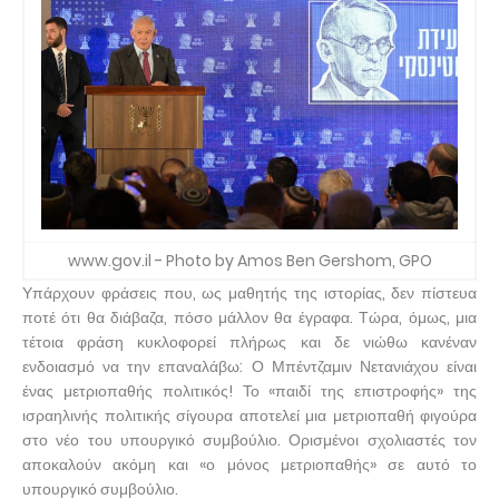
www.gov.il - Photo by Amos Ben Gershom, GPO
Υπάρχουν φράσεις που, ως μαθητής της ιστορίας, δεν πίστευα
ποτέ ότι θα διάβαζα, πόσο μάλλον θα έγραφα. Τώρα, όμως, μια
τέτοια φράση κυκλοφορεί πλήρως και δε νιώθω κανέναν
ενδοιασμό να την επαναλάβω: Ο Μπέντζαμιν Νετανιάχου είναι
ένας μετριοπαθής πολιτικός! Το «παιδί της επιστροφής» της
ισραηλινής πολιτικής σίγουρα αποτελεί μια μετριοπαθή φιγούρα
στο νέο του υπουργικό συμβούλιο. Ορισμένοι σχολιαστές τον
αποκαλούν ακόμη και «ο μόνος μετριοπαθής» σε αυτό το
υπουργικό συμβούλιο.