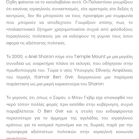
Όχθη φαίνεται να το καταλαβαίνει αυτό. Οι Παλαιστίνιοι γνωρίζουν
ότι κανένας ισραηλινός συνασπισμός, είτε αριστερός είτε δεξιός ή
κεντρώος, δεν θα μπορούσε να τους προσφέρει μια συμφωνία
που μπορούν να αποδεχτούν. Γνωρίζουν επίσης πως το
«παλαιστινιακό ζήτημα» χρησιμοποιείται συχνά από φιλόδοξους
Ισραηλινούς πολιτικούς για να καλύψουν τη γύμνια τους όσον
αφορά τις αξιόπιστες πολιτικές.
Το 2000, ο Ariel Sharon πήγε στο Temple Mount με μια μεγάλη
συνοδεία ως εναρκτήριο πλάνο σε εκλογές που οδήγησαν στην
πρωθυπουργία του. Τώρα ο νέος Υπουργός Εθνικής Ασφάλειας
του Ισραήλ, Itamar Ben Gvir, διοργανώνει μια παρόμοια
παράσταση ως μια μικρή καρικατούρα του Sharon.
Το γεγονός ότι, όπως ο Σαρόν, ο Μπεν Γκβίρ είχε επισκεφθεί τον
«ιερό τόπο» πολλές φορές πριν εισέλθει στην κυβέρνηση, συχνά
παραβλέπεται. Ο Ben Gvir και η στολή του ενδιαφέρονται
περισσότερο για το άρμεγμα της αγελάδας του ισραηλινού
κράτους για τα κοσμικά προνόμια και τις δωρεές παρά για την
προσφορά αξιόπιστων πολιτικών στην ισραηλινή κοινωνία
γενικότερα.