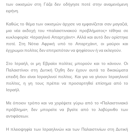
των οικισμών στη Γάζα δεν οδήγησε ποτέ στην αναμενόμενη
ειρήνη.
Καθώς το θέμα των οικισμών άρχισε να εμφανίζεται σαν μαγαζιά,
μια νέα εκδοχή του «παλαιστινιακού προβλήματος» τέθηκε σε
κυκλοφορία: «Ισραηλινό Απαρτχάιντ». Αλλά και αυτό δεν ορίστηκε
ποτέ. Στη Νότια Αφρική υπό το Απαρτχάιντ, οι μαύροι και
έγχρωμοι πολίτες δεν επιτρεπόταν να ψηφίσουν ή να εκλεγούν.
Στο Ισραήλ, οι μη Εβραίοι πολίτες μπορούν και το κάνουν. Οι
Παλαιστίνιοι στη Δυτική Όχθη δεν έχουν αυτά τα δικαιώματα
επειδή δεν είναι Ισραηλινοί πολίτες. Και για να γίνουν Ισραηλινοί
πολίτες, η γη τους πρέπει να προσαρτηθεί επίσημα από το
Ισραήλ.
Με όποιον τρόπο και να χορέψετε γύρω από το «Παλαιστινιακό
πρόβλημα», δεν μπορείτε να βγείτε από το λαβύρινθο των
αντιφάσεων.
Η πλειοψηφία των Ισραηλινών και των Παλαιστινίων στη Δυτική