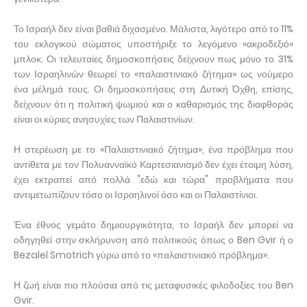
Το Ισραήλ δεν είναι βαθιά διχασμένο. Μάλιστα, λιγότερο από το 11%
του εκλογικού σώματος υποστήριξε το λεγόμενο «ακροδεξιό»
μπλοκ. Οι τελευταίες δημοσκοπήσεις δείχνουν πως μόνο το 31%
των Ισραηλινών θεωρεί το «παλαιστινιακό ζήτημα» ως νούμερο
ένα μέλημά τους. Οι δημοσκοπήσεις στη Δυτική Όχθη, επίσης,
δείχνουν ότι η πολιτική ψωμιού και ο καθαρισμός της διαφθοράς
είναι οι κύριες ανησυχίες των Παλαιστινίων.
Η στερέωση με το «Παλαιστινιακό ζήτημα», ένα πρόβλημα που
αντίθετα με τον Πολυανναϊκό Καρτεσιανισμό δεν έχει έτοιμη λύση,
έχει εκτραπεί από πολλά "εδώ και τώρα" προβλήματα που
αντιμετωπίζουν τόσο οι Ισραηλινοί όσο και οι Παλαιστίνιοι.
Ένα έθνος γεμάτο δημιουργικότητα, το Ισραήλ δεν μπορεί να
οδηγηθεί στην σκλήρυνση από πολιτικούς όπως ο Ben Gvir ή ο
Bezalel Smotrich γύρω από το «παλαιστινιακό πρόβλημα».
Η ζωή είναι πιο πλούσια από τις μεταφυσικές φιλοδοξίες του Ben
Gvir.