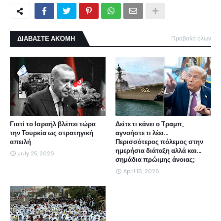
ΔΙΑΒΑΣΤΕ ΑΚΌΜΗ
Προβολή όλων
Γιατί το Ισραήλ βλέπει τώρα
Δείτε τι κάνει ο Τραμπ,
την Τουρκία ως στρατηγική
αγνοήστε τι λέει...
απειλή
Περισσότερος πόλεμος στην
ημερήσια διάταξη αλλά και...
July 25, 2026
σημάδια πρώιμης άνοιας;
April 16, 2026