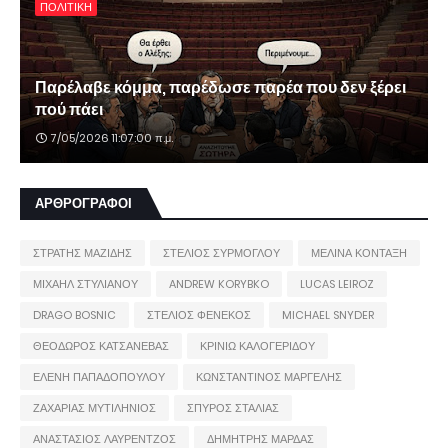
ΠΟΛΙΤΙΚΗ
Παρέλαβε κόμμα, παρέδωσε παρέα που δεν ξέρει
πού πάει
7/05/2026 11:07:00 π.μ.
ΑΡΘΡΟΓΡΑΦΟΙ
ΣΤΡΑΤΗΣ ΜΑΖΙΔΗΣ
ΣΤΕΛΙΟΣ ΣΥΡΜΟΓΛΟΥ
ΜΕΛΙΝΑ ΚΟΝΤΑΞΗ
ΜΙΧΑΗΛ ΣΤΥΛΙΑΝΟΥ
ANDREW KORYBKO
LUCAS LEIROZ
DRAGO BOSNIC
ΣΤΕΛΙΟΣ ΦΕΝΕΚΟΣ
MICHAEL SNYDER
ΘΕΟΔΩΡΟΣ ΚΑΤΣΑΝΕΒΑΣ
ΚΡΙΝΙΩ ΚΑΛΟΓΕΡΙΔΟΥ
ΕΛΕΝΗ ΠΑΠΑΔΟΠΟΥΛΟΥ
ΚΩΝΣΤΑΝΤΙΝΟΣ ΜΑΡΓΕΛΗΣ
ΖΑΧΑΡΙΑΣ ΜΥΤΙΛΗΝΙΟΣ
ΣΠΥΡΟΣ ΣΤΑΛΙΑΣ
ΑΝΑΣΤΑΣΙΟΣ ΛΑΥΡΕΝΤΖΟΣ
ΔΗΜΗΤΡΗΣ ΜΑΡΔΑΣ