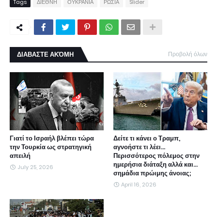
Tags
ΔΙΕΘΝΗ
ΟΥΚΡΑΝΙΑ
ΡΩΣΙΑ
Slider
ΔΙΑΒΑΣΤΕ ΑΚΌΜΗ
Προβολή όλων
Γιατί το Ισραήλ βλέπει τώρα
Δείτε τι κάνει ο Τραμπ,
την Τουρκία ως στρατηγική
αγνοήστε τι λέει...
απειλή
Περισσότερος πόλεμος στην
ημερήσια διάταξη αλλά και...
July 25, 2026
σημάδια πρώιμης άνοιας;
April 16, 2026