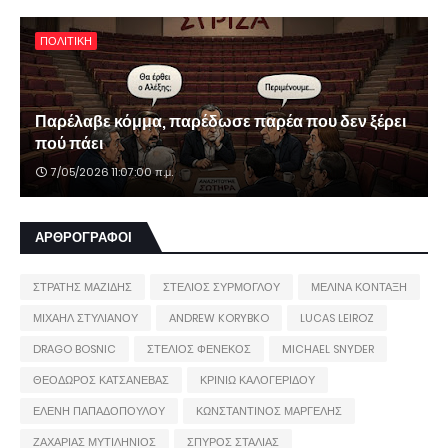
ΠΟΛΙΤΙΚΗ
Παρέλαβε κόμμα, παρέδωσε παρέα που δεν ξέρει
πού πάει
7/05/2026 11:07:00 π.μ.
ΑΡΘΡΟΓΡΑΦΟΙ
ΣΤΡΑΤΗΣ ΜΑΖΙΔΗΣ
ΣΤΕΛΙΟΣ ΣΥΡΜΟΓΛΟΥ
ΜΕΛΙΝΑ ΚΟΝΤΑΞΗ
ΜΙΧΑΗΛ ΣΤΥΛΙΑΝΟΥ
ANDREW KORYBKO
LUCAS LEIROZ
DRAGO BOSNIC
ΣΤΕΛΙΟΣ ΦΕΝΕΚΟΣ
MICHAEL SNYDER
ΘΕΟΔΩΡΟΣ ΚΑΤΣΑΝΕΒΑΣ
ΚΡΙΝΙΩ ΚΑΛΟΓΕΡΙΔΟΥ
ΕΛΕΝΗ ΠΑΠΑΔΟΠΟΥΛΟΥ
ΚΩΝΣΤΑΝΤΙΝΟΣ ΜΑΡΓΕΛΗΣ
ΖΑΧΑΡΙΑΣ ΜΥΤΙΛΗΝΙΟΣ
ΣΠΥΡΟΣ ΣΤΑΛΙΑΣ