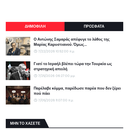
ΔΗΜΟΦΙΛΗ
ΠΡΟΣΦΑΤΑ
Ο Αντώνης Σαμαράς απέφυγε το λάθος της
Μαρίας Καρυστιανού. Όμως...
7/22/2026 10:52:00 π.μ.
Γιατί το Ισραήλ βλέπει τώρα την Τουρκία ως
στρατηγική απειλή
7/25/2026 06:27:00 μ.μ.
Παρέλαβε κόμμα, παρέδωσε παρέα που δεν ξέρει
πού πάει
7/05/2026 11:07:00 π.μ.
ΜΗΝ ΤΟ ΧΑΣΕΤΕ