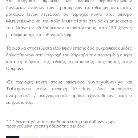
«Τα πλήγματα ακριβείας των ρωσικών αεροδιαστημικών
δυνάμεων εναντίον των προσωρινών τοποθεσιών ανάπτυξης
μονάδων ξένων λεγεώνων σε περιοχές κοντά στον οικισμό
Maslyakovka και την πόλη Kramatorsk στη Λαϊκή Δημοκρατία
του Ντόνετσκ εξολόθρευσαν περισσότερους από 130 ξένους
μισθοφόρους», είπε οΚονασένκοφ.
Τα ρωσικά στρατεύματα εξάλειψαν επίσης δύο ουκρανικές ομάδες
δολιοφθορέων στην περιοχή του Χάρκοβο την περασμένη ημέρα
κατά τη διάρκεια της ειδικής στρατιωτικής επιχείρησης στην
Ουκρανία.
«Σε περιοχές κοντά στους οικισμούς Novosyolovskiye και
Tabayevka στην περιοχή Kharkov, δύο ουκρανικές
ανατρεπτικές / αναγνωριστικές ομάδες εξοντώθηκαν», είπε ο
εκπρόσωπος.
* * * Δεν επιτρέπεται η αναδημοσίευση των άρθρων χωρίς
προηγούμενη γραπτή άδειας της σελίδας