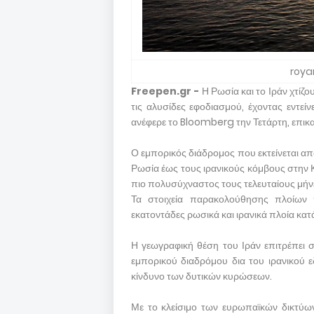
roya
Freepen.gr -
Η Ρωσία και το Ιράν χτίζο
τις αλυσίδες εφοδιασμού, έχοντας εντεί
ανέφερε το Bloomberg την Τετάρτη, επικ
Ο εμπορικός διάδρομος που εκτείνεται απ
Ρωσία έως τους ιρανικούς κόμβους στην Κα
πιο πολυσύχναστος τους τελευταίους μήνες
Τα στοιχεία παρακολούθησης πλοίων 
εκατοντάδες ρωσικά και ιρανικά πλοία κ
Η γεωγραφική θέση του Ιράν επιτρέπει 
εμπορικού διαδρόμου δια του ιρανικού ε
κίνδυνο των δυτικών κυρώσεων.
Με το κλείσιμο των ευρωπαϊκών δικτύω