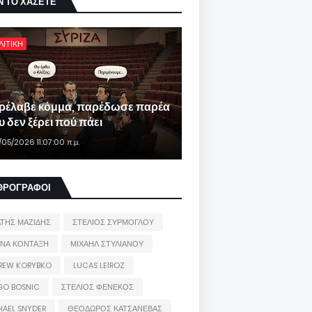
Ν ΤΟ ΧΑΣΕΤΕ
ΛΙΤΙΚΗ
ρέλαβε κόμμα, παρέδωσε παρέα
 δεν ξέρει πού πάει
/05/2026 11:07:00 π.μ.
ΘΡΟΓΡΑΦΟΙ
ΑΤΗΣ ΜΑΖΙΔΗΣ
ΣΤΕΛΙΟΣ ΣΥΡΜΟΓΛΟΥ
ΙΝΑ ΚΟΝΤΑΞΗ
ΜΙΧΑΗΛ ΣΤΥΛΙΑΝΟΥ
REW KORYBKO
LUCAS LEIROZ
GO BOSNIC
ΣΤΕΛΙΟΣ ΦΕΝΕΚΟΣ
HAEL SNYDER
ΘΕΟΔΩΡΟΣ ΚΑΤΣΑΝΕΒΑΣ