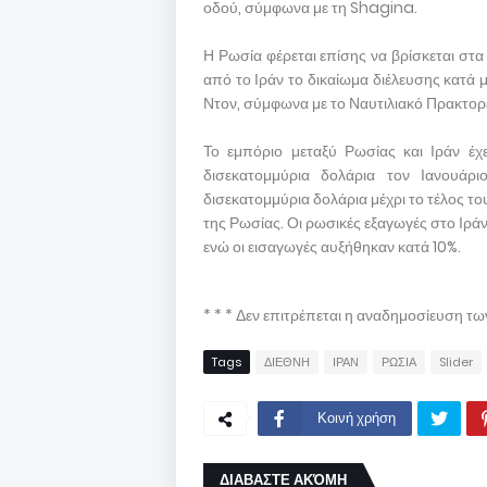
οδού, σύμφωνα με τη Shagina.
Η Ρωσία φέρεται επίσης να βρίσκεται στα
από το Ιράν το δικαίωμα διέλευσης κατ
Ντον, σύμφωνα με το Ναυτιλιακό Πρακτορε
Το εμπόριο μεταξύ Ρωσίας και Ιράν έχ
δισεκατομμύρια δολάρια τον Ιανουάρ
δισεκατομμύρια δολάρια μέχρι το τέλος 
της Ρωσίας. Οι ρωσικές εξαγωγές στο Ιράν
ενώ οι εισαγωγές αυξήθηκαν κατά 10%.
* * * Δεν επιτρέπεται η αναδημοσίευση τ
Tags
ΔΙΕΘΝΗ
ΙΡΑΝ
ΡΩΣΙΑ
Slider
Κοινή χρήση
ΔΙΑΒΑΣΤΕ ΑΚΌΜΗ