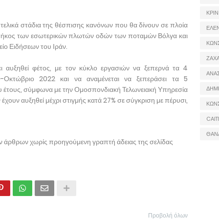
ΚΡΙΝ
 τελικά στάδια της θέσπισης κανόνων που θα δίνουν σε πλοία
ΕΛΕ
ά μήκος των εσωτερικών πλωτών οδών των ποταμών Βόλγα και
ΚΩΝ
ίο Ειδήσεων του Ιράν.
ΖΑΧΑ
ει αυξηθεί φέτος, με τον κύκλο εργασιών να ξεπερνά τα 4
ΑΝΑ
ιο-Οκτώβριο 2022 και να αναμένεται να ξεπεράσει τα 5
του έτους, σύμφωνα με την Ομοσπονδιακή Τελωνειακή Υπηρεσία
ΔΗΜ
 έχουν αυξηθεί μέχρι στιγμής κατά 27% σε σύγκριση με πέρυσι,
ΚΩΝ
CAIT
ΘΑΝ
ων άρθρων χωρίς προηγούμενη γραπτή άδειας της σελίδας
Προβολή όλων