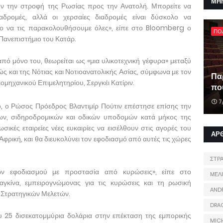
ΜΗ
ν την στροφή της Ρωσίας προς την Ανατολή. Μπορείτε να
ιαδρομές, αλλά οι χερσαίες διαδρομές είναι δύσκολο να
ο να τις παρακολουθήσουμε όλες», είπε στο Bloomberg ο
ΠΟ
 Πανεπιστήμιο του Κατάρ.
από μόνο του, θεωρείται ως «μια υλικοτεχνική γέφυρα» μεταξύ
ς και της Νότιας και Νοτιοανατολικής Ασίας, σύμφωνα με τον
Πα
ομηχανικού Επιμελητηρίου, Σεργκέι Κατίριν.
που
7
ο, ο Ρώσος Πρόεδρος Βλαντιμίρ Πούτιν επέστησε επίσης την
ν, σιδηροδρομικών και οδικών υποδομών κατά μήκος της
ικές εταιρείες νέες ευκαιρίες να εισέλθουν στις αγορές του
ΑΡ
 Αφρική, και θα διευκολύνει τον εφοδιασμό από αυτές τις χώρες
ΣΤΡ
δων εφοδιασμού με προστασία από κυρώσεις», είπε στο
ΜΕΛ
γκίνα, εμπειρογνώμονας για τις κυρώσεις και τη ρωσική
AND
ο Στρατηγικών Μελετών.
DRA
υ 25 δισεκατομμύρια δολάρια στην επέκταση της εμπορικής
MIC