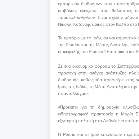
εμπορικών διαδρόμων που υποστηρίζου
επιβάλετε ελέγχους στις θαλάσσιες δ
παρακολουθηθούν. Είναι σχεδόν αδύνατ
Νικολάι Κοζάνοφ, ειδικός στον Κόλπο στο
Το εμπόριο με το Ιράν, αν και σημαντικό 
της Ρωσίας και της Μέσης Ανατολής, καθώ
επικεφαλής του Ρωσικού Εμπορικού και Βι
Σε ένα οικονομικό φόρουμ το Σεπτέμβρι
προσοχή στην ανάγκη ανάπτυξης πλοίω
διαδρομής, καθώς «θα προσφέρει στις ρωσ
Ιράν, της Ινδίας, τη Μέση Ανατολή και την
σε αντάλλαγμα».
«Πρόκειται για τη δημιουργία αλυσί
ειδησεογραφικό πρακτορείο η Μαρία Σα
εξωτερική πολιτική στο Διεθνές Ινστιτούτ
Η Ρωσία και το Ιράν επενδύουν περίπο