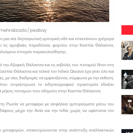
mehralizada / pixabay
υν μια νέα διηπειρωτική εμπορική οδό και επεκτείνουν γρήγορα
νει τις αμοιβαίες παραδόσεις φορτίου στην Κασπία Θάλασσα,
αλούμενο στοιχεία παρακολούθησης.
ό την Αζοφική Θάλασσα και τις εκβολές του ποταμού Ντον στη
σπία Θάλασσα και τελικά τον Ινδικό Ωκεανό έχει γίνει όλο και
, με νέες διαδρομές να εμφανίζονται, σύμφωνα με την έκθεση.
που συγκέντρωσε το ειδησεογραφικό πρακτορείο έδειξαν
ατά μήκος ποταμών που οδηγούν στην Κασπία Θάλασσα.
στη Ρωσία να μεταφέρει με ασφάλεια εμπορεύματα μέσω του
δάφους μέχρι την Ασία και την Ινδία χωρίς να υφίσταται τον
ν μεταφορών, επικεντρώνονται στην ανάπτυξη εναλλακτικών