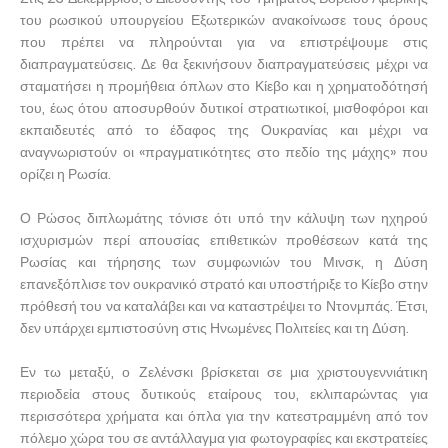
του ρωσικού υπουργείου Εξωτερικών ανακοίνωσε τους όρους
που πρέπει να πληρούνται για να επιστρέψουμε στις
διαπραγματεύσεις. Δε θα ξεκινήσουν διαπραγματεύσεις μέχρι να
σταματήσει η προμήθεια όπλων στο Κίεβο και η χρηματοδότησή
του, έως ότου αποσυρθούν δυτικοί στρατιωτικοί, μισθοφόροι και
εκπαιδευτές από το έδαφος της Ουκρανίας και μέχρι να
αναγνωριστούν οι «πραγματικότητες στο πεδίο της μάχης» που
ορίζει η Ρωσία.
Ο Ρώσος διπλωμάτης τόνισε ότι υπό την κάλυψη των ηχηρού
ισχυρισμών περί απουσίας επιθετικών προθέσεων κατά της
Ρωσίας και τήρησης των συμφωνιών του Μινσκ, η Δύση
επανεξόπλισε τον ουκρανικό στρατό και υποστήριξε το Κίεβο στην
πρόθεσή του να καταλάβει και να καταστρέψει το Ντονμπάς. Έτσι,
δεν υπάρχει εμπιστοσύνη στις Ηνωμένες Πολιτείες και τη Δύση.
Εν τω μεταξύ, ο Ζελένσκι βρίσκεται σε μια χριστουγεννιάτικη
περιοδεία στους δυτικούς εταίρους του, εκλιπαρώντας για
περισσότερα χρήματα και όπλα για την κατεστραμμένη από τον
πόλεμο χώρα του σε αντάλλαγμα για φωτογραφίες και εκστρατείες