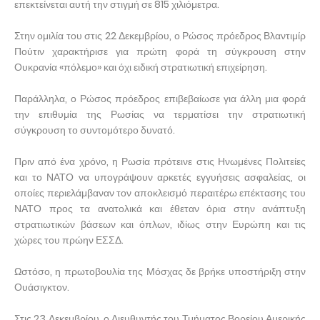
επεκτείνεται αυτή την στιγμή σε 815 χιλιόμετρα.
Στην ομιλία του στις 22 Δεκεμβρίου, ο Ρώσος πρόεδρος Βλαντιμίρ
Πούτιν χαρακτήρισε για πρώτη φορά τη σύγκρουση στην
Ουκρανία «πόλεμο» και όχι ειδική στρατιωτική επιχείρηση.
Παράλληλα, ο Ρώσος πρόεδρος επιβεβαίωσε για άλλη μια φορά
την επιθυμία της Ρωσίας να τερματίσει την στρατιωτική
σύγκρουση το συντομότερο δυνατό.
Πριν από ένα χρόνο, η Ρωσία πρότεινε στις Ηνωμένες Πολιτείες
και το ΝΑΤΟ να υπογράψουν αρκετές εγγυήσεις ασφαλείας, οι
οποίες περιελάμβαναν τον αποκλεισμό περαιτέρω επέκτασης του
ΝΑΤΟ προς τα ανατολικά και έθεταν όρια στην ανάπτυξη
στρατιωτικών βάσεων και όπλων, ιδίως στην Ευρώπη και τις
χώρες του πρώην ΕΣΣΔ.
Ωστόσο, η πρωτοβουλία της Μόσχας δε βρήκε υποστήριξη στην
Ουάσιγκτον.
Στις 23 Δεκεμβρίου, ο Διευθυντής του Τμήματος Βορείου Αμερικής