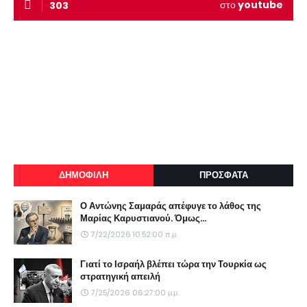
στο
youtube
303
ΔΗΜΟΦΙΛΗ
ΠΡΟΣΦΑΤΑ
Ο Αντώνης Σαμαράς απέφυγε το λάθος της
Μαρίας Καρυστιανού. Όμως...
7/22/2026 10:52:00 π.μ.
Γιατί το Ισραήλ βλέπει τώρα την Τουρκία ως
στρατηγική απειλή
7/25/2026 06:27:00 μ.μ.