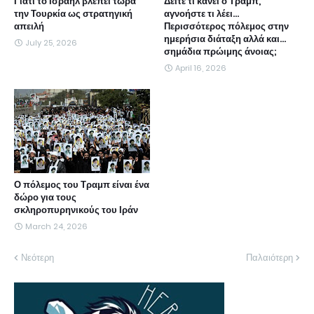
Γιατί το Ισραήλ βλέπει τώρα
Δείτε τι κάνει ο Τραμπ,
την Τουρκία ως στρατηγική
αγνοήστε τι λέει...
απειλή
Περισσότερος πόλεμος στην
ημερήσια διάταξη αλλά και...
July 25, 2026
σημάδια πρώιμης άνοιας;
April 16, 2026
Ο πόλεμος του Τραμπ είναι ένα
δώρο για τους
σκληροπυρηνικούς του Ιράν
March 24, 2026
Νεότερη
Παλαιότερη