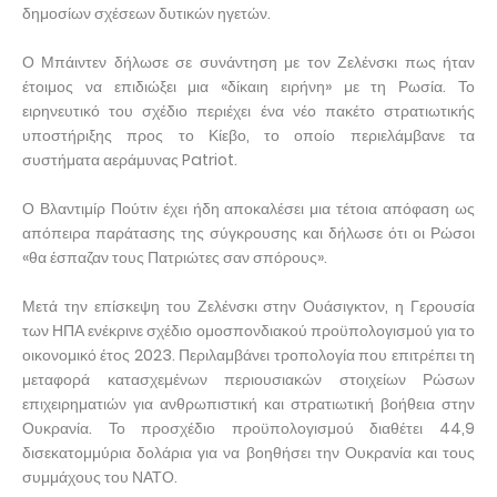
δημοσίων σχέσεων δυτικών ηγετών.
Ο Μπάιντεν δήλωσε σε συνάντηση με τον Ζελένσκι πως ήταν
έτοιμος να επιδιώξει μια «δίκαιη ειρήνη» με τη Ρωσία. Το
ειρηνευτικό του σχέδιο περιέχει ένα νέο πακέτο στρατιωτικής
υποστήριξης προς το Κίεβο, το οποίο περιελάμβανε τα
συστήματα αεράμυνας Patriot.
Ο Βλαντιμίρ Πούτιν έχει ήδη αποκαλέσει μια τέτοια απόφαση ως
απόπειρα παράτασης της σύγκρουσης και δήλωσε ότι οι Ρώσοι
«θα έσπαζαν τους Πατριώτες σαν σπόρους».
Μετά την επίσκεψη του Ζελένσκι στην Ουάσιγκτον, η Γερουσία
των ΗΠΑ ενέκρινε σχέδιο ομοσπονδιακού προϋπολογισμού για το
οικονομικό έτος 2023. Περιλαμβάνει τροπολογία που επιτρέπει τη
μεταφορά κατασχεμένων περιουσιακών στοιχείων Ρώσων
επιχειρηματιών για ανθρωπιστική και στρατιωτική βοήθεια στην
Ουκρανία. Το προσχέδιο προϋπολογισμού διαθέτει 44,9
δισεκατομμύρια δολάρια για να βοηθήσει την Ουκρανία και τους
συμμάχους του ΝΑΤΟ.