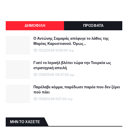
ΔΗΜΟΦΙΛΗ
ΠΡΟΣΦΑΤΑ
Ο Αντώνης Σαμαράς απέφυγε το λάθος της
Μαρίας Καρυστιανού. Όμως...
7/22/2026 10:52:00 π.μ.
Γιατί το Ισραήλ βλέπει τώρα την Τουρκία ως
στρατηγική απειλή
7/25/2026 06:27:00 μ.μ.
Παρέλαβε κόμμα, παρέδωσε παρέα που δεν ξέρει
πού πάει
7/05/2026 11:07:00 π.μ.
ΜΗΝ ΤΟ ΧΑΣΕΤΕ