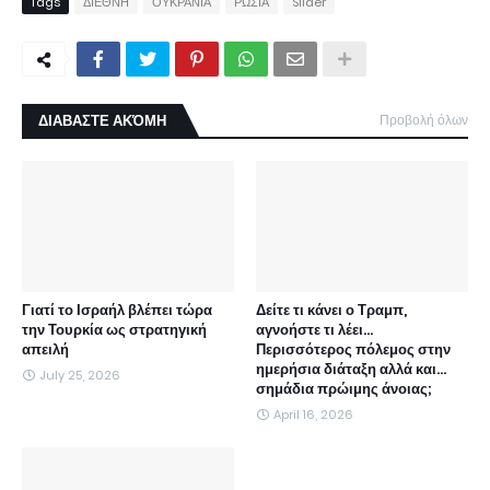
Tags
ΔΙΕΘΝΗ
ΟΥΚΡΑΝΙΑ
ΡΩΣΙΑ
Slider
ΔΙΑΒΑΣΤΕ ΑΚΌΜΗ
Προβολή όλων
Γιατί το Ισραήλ βλέπει τώρα
Δείτε τι κάνει ο Τραμπ,
την Τουρκία ως στρατηγική
αγνοήστε τι λέει...
απειλή
Περισσότερος πόλεμος στην
ημερήσια διάταξη αλλά και...
July 25, 2026
σημάδια πρώιμης άνοιας;
April 16, 2026