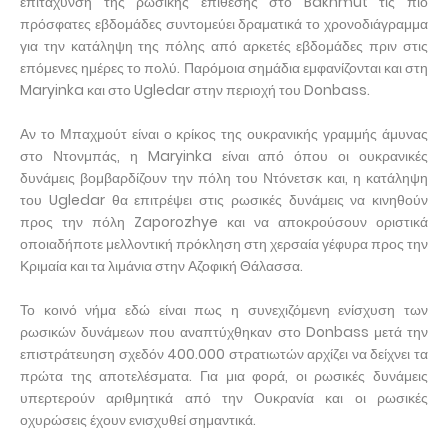
επιτάχυνση της ρωσικής επίθεσης στο Bakhmut τις πιο
πρόσφατες εβδομάδες συντομεύει δραματικά το χρονοδιάγραμμα
για την κατάληψη της πόλης από αρκετές εβδομάδες πριν στις
επόμενες ημέρες το πολύ. Παρόμοια σημάδια εμφανίζονται και στη
Maryinka και στο Ugledar στην περιοχή του Donbass.
Αν το Μπαχμούτ είναι ο κρίκος της ουκρανικής γραμμής άμυνας
στο Ντονμπάς, η Maryinka είναι από όπου οι ουκρανικές
δυνάμεις βομβαρδίζουν την πόλη του Ντόνετσκ και, η κατάληψη
του Ugledar θα επιτρέψει στις ρωσικές δυνάμεις να κινηθούν
προς την πόλη Zaporozhye και να αποκρούσουν οριστικά
οποιαδήποτε μελλοντική πρόκληση στη χερσαία γέφυρα προς την
Κριμαία και τα λιμάνια στην Αζοφική Θάλασσα.
Το κοινό νήμα εδώ είναι πως η συνεχιζόμενη ενίσχυση των
ρωσικών δυνάμεων που αναπτύχθηκαν στο Donbass μετά την
επιστράτευηση σχεδόν 400.000 στρατιωτών αρχίζει να δείχνει τα
πρώτα της αποτελέσματα. Για μια φορά, οι ρωσικές δυνάμεις
υπερτερούν αριθμητικά από την Ουκρανία και οι ρωσικές
οχυρώσεις έχουν ενισχυθεί σημαντικά.