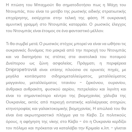
Η πτώση του Μπαχμούτ θα σηματοδοτήσει πως η Μάχη του
Ντονμπάς, που είναι το μοτίβο της ρωσικής ειδικής στρατιωτικής
επιχείρησης, εισέρχεται στην τελική της φάση. Η ουκρανική
αμυντική γραμμή στο Ντονμπάς καταρρέει. Ο ρωσικός έλεγχος
του Ντονμπάς είναι έτοιμος σε ένα φανταστικό μέλλον.
Τι θα συμβεί μετά; Ο ρωσικός στόχος μπορεί να είναι να ωθήσει τις
ουκρανικές δυνάμεις πιο μακριά από την περιοχή του Ντονμπάς
και να διατηρήσει τις στέπες στα ανατολικά του ποταμού
Δνείπερου ως ζώνη ασφαλείας. Πράγματι, η περιφέρεια
Dnipropetrovsk είναι επίσης πλούσια σε ορυκτές πηγές, με
μεγάλα κοιτάσματα σιδηρομεταλλεύματος, μεταλλεύματος
μαγγανίου, μεταλλεύματος τιτανίου - ζιρκόνιου, ουρανίου,
άνθρακα ανθρακίτη, φυσικού αερίου, πετρελαίου και λιγνίτη και
είναι το σημαντικότερο κέντρο της βιομηχανίας χάλυβα της
Ουκρανίας, εκτός από περιοχή εντατικής καλλιέργειας σιτηρών,
κτηνοτροφίας και γαλακτοκομικής βιομηχανίας. Η απώλειά του θα
είναι ένα ακρωτηριαστικό πλήγμα για το Κίεβο. Σε πολιτικούς
όρους, η αφήγηση της νίκης στο Κίεβο - ότι η Ουκρανία κερδίζει
τον πόλεμο και πρόκειται να καταλάβει την Κριμαία κ.λπ. - γίνεται