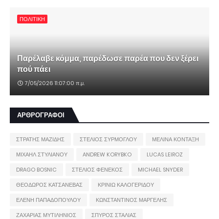
ΠΟΛΙΤΙΚΗ
Παρέλαβε κόμμα, παρέδωσε παρέα που δεν ξέρει
πού πάει
7/05/2026 11:07:00 π.μ.
ΑΡΘΡΟΓΡΑΦΟΙ
ΣΤΡΑΤΗΣ ΜΑΖΙΔΗΣ
ΣΤΕΛΙΟΣ ΣΥΡΜΟΓΛΟΥ
ΜΕΛΙΝΑ ΚΟΝΤΑΞΗ
ΜΙΧΑΗΛ ΣΤΥΛΙΑΝΟΥ
ANDREW KORYBKO
LUCAS LEIROZ
DRAGO BOSNIC
ΣΤΕΛΙΟΣ ΦΕΝΕΚΟΣ
MICHAEL SNYDER
ΘΕΟΔΩΡΟΣ ΚΑΤΣΑΝΕΒΑΣ
ΚΡΙΝΙΩ ΚΑΛΟΓΕΡΙΔΟΥ
ΕΛΕΝΗ ΠΑΠΑΔΟΠΟΥΛΟΥ
ΚΩΝΣΤΑΝΤΙΝΟΣ ΜΑΡΓΕΛΗΣ
ΖΑΧΑΡΙΑΣ ΜΥΤΙΛΗΝΙΟΣ
ΣΠΥΡΟΣ ΣΤΑΛΙΑΣ