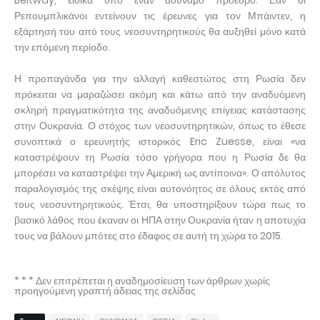
Beltway, ειδικά υπό έναν αδύναμο πρόεδρο. Εάν οι
Ρεπουμπλικάνοι εντείνουν τις έρευνες για τον Μπάιντεν, η
εξάρτησή του από τους νεοσυντηρητικούς θα αυξηθεί μόνο κατά
την επόμενη περίοδο.
Η προπαγάνδα για την αλλαγή καθεστώτος στη Ρωσία δεν
πρόκειται να μαραζώσει ακόμη και κάτω από την αναδυόμενη
σκληρή πραγματικότητα της αναδυόμενης επίγειας κατάστασης
στην Ουκρανία. Ο στόχος των νεοσυντηρητικών, όπως το έθεσε
συνοπτικά ο ερευνητής ιστορικός Eric Zuesse, είναι «να
καταστρέψουν τη Ρωσία τόσο γρήγορα που η Ρωσία δε θα
μπορέσει να καταστρέψει την Αμερική ως αντίποινα». Ο απόλυτος
παραλογισμός της σκέψης είναι αυτονόητος σε όλους εκτός από
τους νεοσυντηρητικούς. Έτσι, θα υποστηρίξουν τώρα πως το
βασικό λάθος που έκαναν οι ΗΠΑ στην Ουκρανία ήταν η αποτυχία
τους να βάλουν μπότες στο έδαφος σε αυτή τη χώρα το 2015.
* * * Δεν επιτρέπεται η αναδημοσίευση των άρθρων χωρίς
προηγούμενη γραπτή άδειας της σελίδας