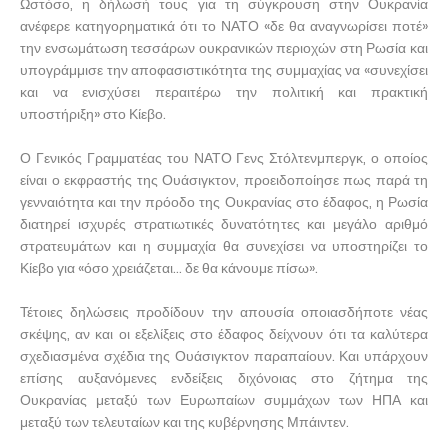
Ωστόσο, η δήλωσή τους για τη σύγκρουση στην Ουκρανία
ανέφερε κατηγορηματικά ότι το ΝΑΤΟ «δε θα αναγνωρίσει ποτέ»
την ενσωμάτωση τεσσάρων ουκρανικών περιοχών στη Ρωσία και
υπογράμμισε την αποφασιστικότητα της συμμαχίας να «συνεχίσει
και να ενισχύσει περαιτέρω την πολιτική και πρακτική
υποστήριξη» στο Κίεβο.
Ο Γενικός Γραμματέας του ΝΑΤΟ Γενς Στόλτενμπεργκ, ο οποίος
είναι ο εκφραστής της Ουάσιγκτον, προειδοποίησε πως παρά τη
γενναιότητα και την πρόοδο της Ουκρανίας στο έδαφος, η Ρωσία
διατηρεί ισχυρές στρατιωτικές δυνατότητες και μεγάλο αριθμό
στρατευμάτων και η συμμαχία θα συνεχίσει να υποστηρίζει το
Κίεβο για «όσο χρειάζεται… δε θα κάνουμε πίσω».
Τέτοιες δηλώσεις προδίδουν την απουσία οποιασδήποτε νέας
σκέψης, αν και οι εξελίξεις στο έδαφος δείχνουν ότι τα καλύτερα
σχεδιασμένα σχέδια της Ουάσιγκτον παραπαίουν. Και υπάρχουν
επίσης αυξανόμενες ενδείξεις διχόνοιας στο ζήτημα της
Ουκρανίας μεταξύ των Ευρωπαίων συμμάχων των ΗΠΑ και
μεταξύ των τελευταίων και της κυβέρνησης Μπάιντεν.