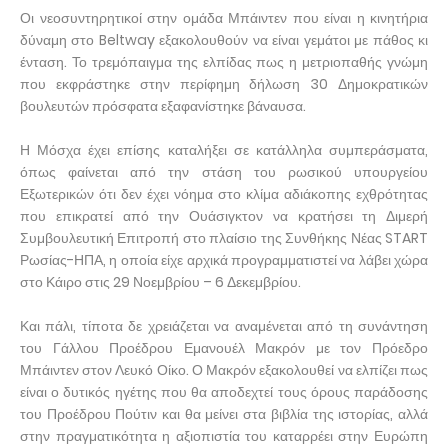
Οι νεοσυντηρητικοί στην ομάδα Μπάιντεν που είναι η κινητήρια
δύναμη στο Beltway εξακολουθούν να είναι γεμάτοι με πάθος κι
ένταση. Το τρεμόπαιγμα της ελπίδας πως η μετριοπαθής γνώμη
που εκφράστηκε στην περίφημη δήλωση 30 Δημοκρατικών
βουλευτών πρόσφατα εξαφανίστηκε βάναυσα.
Η Μόσχα έχει επίσης καταλήξει σε κατάλληλα συμπεράσματα,
όπως φαίνεται από την στάση του ρωσικού υπουργείου
Εξωτερικών ότι δεν έχει νόημα στο κλίμα αδιάκοπης εχθρότητας
που επικρατεί από την Ουάσιγκτον να κρατήσει τη Διμερή
Συμβουλευτική Επιτροπή στο πλαίσιο της Συνθήκης Νέας START
Ρωσίας-ΗΠΑ, η οποία είχε αρχικά προγραμματιστεί να λάβει χώρα
στο Κάιρο στις 29 Νοεμβρίου – 6 Δεκεμβρίου.
Και πάλι, τίποτα δε χρειάζεται να αναμένεται από τη συνάντηση
του Γάλλου Προέδρου Εμανουέλ Μακρόν με τον Πρόεδρο
Μπάιντεν στον Λευκό Οίκο. Ο Μακρόν εξακολουθεί να ελπίζει πως
είναι ο δυτικός ηγέτης που θα αποδεχτεί τους όρους παράδοσης
του Προέδρου Πούτιν και θα μείνει στα βιβλία της ιστορίας, αλλά
στην πραγματικότητα η αξιοπιστία του καταρρέει στην Ευρώπη