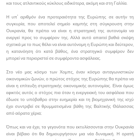
και τους ατλαντικούς κύκλους ειδικότερα, ακόμη και στη Γαλλία.
Η υπ' αριθμόν ένα προτεραιότητα της Ευρώπης σε αυτήν τη
συγκυρία, που αποτελεί σημείο καμπής στη σύγκρουση στην
Ουκρανία, θα πρέπει να είναι η στρατηγική της αυτονομία να
ενεργεί προς το συμφέρον της. Αλλά αυτό απαιτεί βαθιά σκέψη
σχετικά με το πως θέλει να είναι αυτόνομη η Ευρώπη και δεύτερον,
η κατανόηση ότι κατά βάθος, ένα στρατηγικό συμφέρον δεν
μπορεί να περιοριστεί σε συμφέροντα ασφάλειας.
Στο νέο μας κόσμο των Χομπς, έναν κόσμο ανταγωνιστικών
οικονομικών ζωνών, ο πρώτος στόχος της Ευρώπης θα πρέπει να
είναι η επίτευξη στρατηγικής οικονομικής αυτονομίας. Είναι όμως
εφικτός αυτός ο στόχος πια όταν η ενεργειακή του ασφάλεια που
έδωσε το υπόβαθρο στην ευημερία και τη βιομηχανική της ισχύ
έχει συντριβεί σε θρυμματισμένα βάθη της Βαλτικής Θάλασσας
από αόρατα χέρια;
Όπως και να έχει, τα γεγονότα που εκτυλίσσονται στην Ουκρανία
είναι βέβαιο ότι θα δημιουργήσουν μια νέα δυναμική. Η ορατή