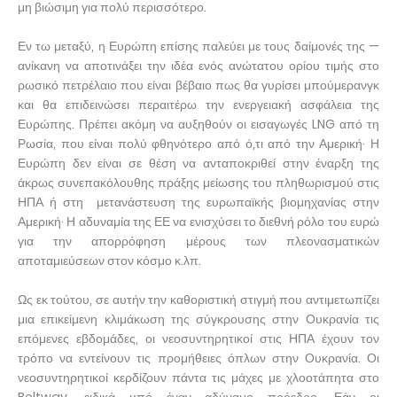
μη βιώσιμη για πολύ περισσότερο.
Εν τω μεταξύ, η Ευρώπη επίσης παλεύει με τους δαίμονές της —
ανίκανη να αποτινάξει την ιδέα ενός ανώτατου ορίου τιμής στο
ρωσικό πετρέλαιο που είναι βέβαιο πως θα γυρίσει μπούμερανγκ
και θα επιδεινώσει περαιτέρω την ενεργειακή ασφάλεια της
Ευρώπης. Πρέπει ακόμη να αυξηθούν οι εισαγωγές LNG από τη
Ρωσία, που είναι πολύ φθηνότερο από ό,τι από την Αμερική· Η
Ευρώπη δεν είναι σε θέση να ανταποκριθεί στην έναρξη της
άκρως συνεπακόλουθης πράξης μείωσης του πληθωρισμού στις
ΗΠΑ ή στη μετανάστευση της ευρωπαϊκής βιομηχανίας στην
Αμερική· Η αδυναμία της ΕΕ να ενισχύσει το διεθνή ρόλο του ευρώ
για την απορρόφηση μέρους των πλεονασματικών
αποταμιεύσεων στον κόσμο κ.λπ.
Ως εκ τούτου, σε αυτήν την καθοριστική στιγμή που αντιμετωπίζει
μια επικείμενη κλιμάκωση της σύγκρουσης στην Ουκρανία τις
επόμενες εβδομάδες, οι νεοσυντηρητικοί στις ΗΠΑ έχουν τον
τρόπο να εντείνουν τις προμήθειες όπλων στην Ουκρανία. Οι
νεοσυντηρητικοί κερδίζουν πάντα τις μάχες με χλοοτάπητα στο