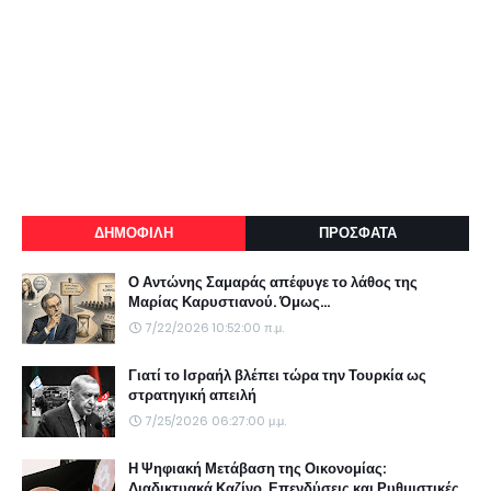
ΔΗΜΟΦΙΛΗ
ΠΡΟΣΦΑΤΑ
Ο Αντώνης Σαμαράς απέφυγε το λάθος της
Μαρίας Καρυστιανού. Όμως...
7/22/2026 10:52:00 π.μ.
Γιατί το Ισραήλ βλέπει τώρα την Τουρκία ως
στρατηγική απειλή
7/25/2026 06:27:00 μ.μ.
Η Ψηφιακή Μετάβαση της Οικονομίας:
Διαδικτυακά Καζίνο, Επενδύσεις και Ρυθμιστικές