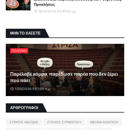
Προκλήσεις
8/03/2026 03:47:00 μ.μ.
ΜΗΝ ΤΟ ΧΑΣΕΤΕ
ΠΟΛΙΤΙΚΗ
Παρέλαβε κόμμα, παρέδωσε παρέα που δεν ξέρει
πού πάει
7/05/2026 11:07:00 π.μ.
ΑΡΘΡΟΓΡΑΦΟΙ
ΣΤΡΑΤΗΣ ΜΑΖΙΔΗΣ
ΣΤΕΛΙΟΣ ΣΥΡΜΟΓΛΟΥ
ΜΕΛΙΝΑ ΚΟΝΤΑΞΗ