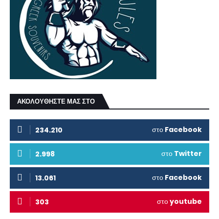
ΑΚΟΛΟΥΘΗΣΤΕ ΜΑΣ ΣΤΟ
στο
Facebook
234.210
στο
Twitter
2.998
στο
Facebook
13.061
στο
youtube
303