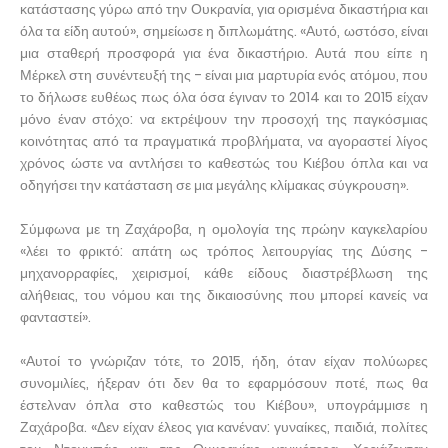
κατάστασης γύρω από την Ουκρανία, για ορισμένα δικαστήρια και
όλα τα είδη αυτού», σημείωσε η διπλωμάτης. «Αυτό, ωστόσο, είναι
μια σταθερή προσφορά για ένα δικαστήριο. Αυτά που είπε η
Μέρκελ στη συνέντευξή της - είναι μια μαρτυρία ενός ατόμου, που
το δήλωσε ευθέως πως όλα όσα έγιναν το 2014 και το 2015 είχαν
μόνο έναν στόχο: να εκτρέψουν την προσοχή της παγκόσμιας
κοινότητας από τα πραγματικά προβλήματα, να αγοραστεί λίγος
χρόνος ώστε να αντλήσει το καθεστώς του Κιέβου όπλα και να
οδηγήσει την κατάσταση σε μια μεγάλης κλίμακας σύγκρουση».
Σύμφωνα με τη Ζαχάροβα, η ομολογία της πρώην καγκελαρίου
«λέει το φρικτό: απάτη ως τρόπος λειτουργίας της Δύσης -
μηχανορραφίες, χειρισμοί, κάθε είδους διαστρέβλωση της
αλήθειας, του νόμου και της δικαιοσύνης που μπορεί κανείς να
φανταστεί».
«Αυτοί το γνώριζαν τότε, το 2015, ήδη, όταν είχαν πολύωρες
συνομιλίες, ήξεραν ότι δεν θα το εφαρμόσουν ποτέ, πως θα
έστελναν όπλα στο καθεστώς του Κιέβου», υπογράμμισε η
Ζαχάροβα. «Δεν είχαν έλεος για κανέναν: γυναίκες, παιδιά, πολίτες