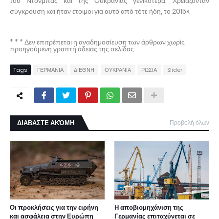
του Ντονμπάς και της Ουκρανίας γενικότερα. Χρειάζονταν
σύγκρουση και ήταν έτοιμοι για αυτό από τότε ήδη, το 2015».
* * * Δεν επιτρέπεται η αναδημοσίευση των άρθρων χωρίς
προηγούμενη γραπτή άδειας της σελίδας
Tags
ΓΕΡΜΑΝΙΑ
ΔΙΕΘΝΗ
ΟΥΚΡΑΝΙΑ
ΡΩΣΙΑ
Slider
ΔΙΑΒΑΣΤΕ ΑΚΌΜΗ
Προβολή όλων
Οι προκλήσεις για την ειρήνη
Η αποβιομηχάνιση της
και ασφάλεια στην Ευρώπη
Γερμανίας επιταχύνεται σε