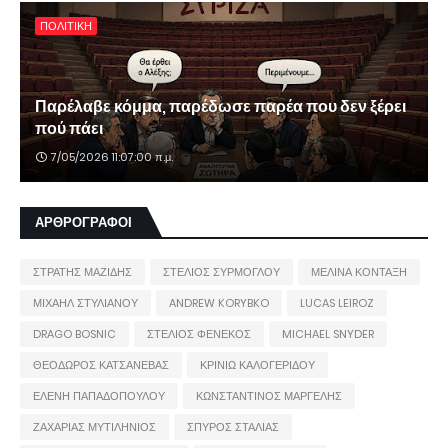
ΠΟΛΙΤΙΚΗ
Παρέλαβε κόμμα, παρέδωσε παρέα που δεν ξέρει
πού πάει
7/05/2026 11:07:00 π.μ.
ΑΡΘΡΟΓΡΑΦΟΙ
ΣΤΡΑΤΗΣ ΜΑΖΙΔΗΣ
ΣΤΕΛΙΟΣ ΣΥΡΜΟΓΛΟΥ
ΜΕΛΙΝΑ ΚΟΝΤΑΞΗ
ΜΙΧΑΗΛ ΣΤΥΛΙΑΝΟΥ
ANDREW KORYBKO
LUCAS LEIROZ
DRAGO BOSNIC
ΣΤΕΛΙΟΣ ΦΕΝΕΚΟΣ
MICHAEL SNYDER
ΘΕΟΔΩΡΟΣ ΚΑΤΣΑΝΕΒΑΣ
ΚΡΙΝΙΩ ΚΑΛΟΓΕΡΙΔΟΥ
ΕΛΕΝΗ ΠΑΠΑΔΟΠΟΥΛΟΥ
ΚΩΝΣΤΑΝΤΙΝΟΣ ΜΑΡΓΕΛΗΣ
ΖΑΧΑΡΙΑΣ ΜΥΤΙΛΗΝΙΟΣ
ΣΠΥΡΟΣ ΣΤΑΛΙΑΣ