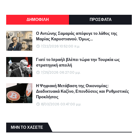
ΔΗΜΟΦΙΛΗ
ΠΡΟΣΦΑΤΑ
Ο Αντώνης Σαμαράς απέφυγε το λάθος της
Μαρίας Καρυστιανού. Όμως...
7/22/2026 10:52:00 π.μ.
Γιατί το Ισραήλ βλέπει τώρα την Τουρκία ως
στρατηγική απειλή
7/25/2026 06:27:00 μ.μ.
Η Ψηφιακή Μετάβαση της Οικονομίας:
Διαδικτυακά Καζίνο, Επενδύσεις και Ρυθμιστικές
Προκλήσεις
8/03/2026 03:47:00 μ.μ.
ΜΗΝ ΤΟ ΧΑΣΕΤΕ