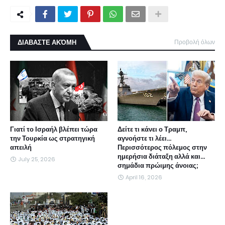
ΔΙΑΒΑΣΤΕ ΑΚΌΜΗ
Προβολή όλων
Γιατί το Ισραήλ βλέπει τώρα
Δείτε τι κάνει ο Τραμπ,
την Τουρκία ως στρατηγική
αγνοήστε τι λέει...
απειλή
Περισσότερος πόλεμος στην
ημερήσια διάταξη αλλά και...
July 25, 2026
σημάδια πρώιμης άνοιας;
April 16, 2026