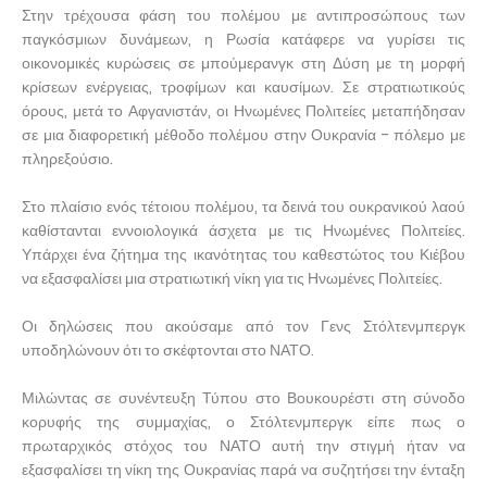
Στην τρέχουσα φάση του πολέμου με αντιπροσώπους των
παγκόσμιων δυνάμεων, η Ρωσία κατάφερε να γυρίσει τις
οικονομικές κυρώσεις σε μπούμερανγκ στη Δύση με τη μορφή
κρίσεων ενέργειας, τροφίμων και καυσίμων. Σε στρατιωτικούς
όρους, μετά το Αφγανιστάν, οι Ηνωμένες Πολιτείες μεταπήδησαν
σε μια διαφορετική μέθοδο πολέμου στην Ουκρανία - πόλεμο με
πληρεξούσιο.
Στο πλαίσιο ενός τέτοιου πολέμου, τα δεινά του ουκρανικού λαού
καθίστανται εννοιολογικά άσχετα με τις Ηνωμένες Πολιτείες.
Υπάρχει ένα ζήτημα της ικανότητας του καθεστώτος του Κιέβου
να εξασφαλίσει μια στρατιωτική νίκη για τις Ηνωμένες Πολιτείες.
Οι δηλώσεις που ακούσαμε από τον Γενς Στόλτενμπεργκ
υποδηλώνουν ότι το σκέφτονται στο ΝΑΤΟ.
Μιλώντας σε συνέντευξη Τύπου στο Βουκουρέστι στη σύνοδο
κορυφής της συμμαχίας, ο Στόλτενμπεργκ είπε πως ο
πρωταρχικός στόχος του ΝΑΤΟ αυτή την στιγμή ήταν να
εξασφαλίσει τη νίκη της Ουκρανίας παρά να συζητήσει την ένταξη