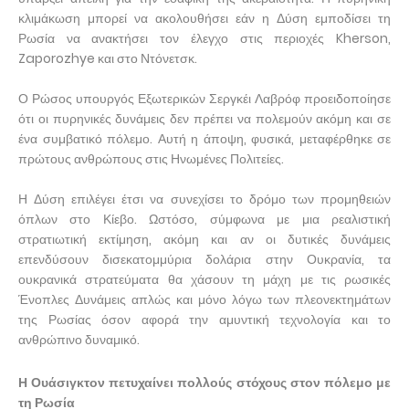
κλιμάκωση μπορεί να ακολουθήσει εάν η Δύση εμποδίσει τη
Ρωσία να ανακτήσει τον έλεγχο στις περιοχές Kherson,
Zaporozhye και στο Ντόνετσκ.
Ο Ρώσος υπουργός Εξωτερικών Σεργκέι Λαβρόφ προειδοποίησε
ότι οι πυρηνικές δυνάμεις δεν πρέπει να πολεμούν ακόμη και σε
ένα συμβατικό πόλεμο. Αυτή η άποψη, φυσικά, μεταφέρθηκε σε
πρώτους ανθρώπους στις Ηνωμένες Πολιτείες.
Η Δύση επιλέγει έτσι να συνεχίσει το δρόμο των προμηθειών
όπλων στο Κίεβο. Ωστόσο, σύμφωνα με μια ρεαλιστική
στρατιωτική εκτίμηση, ακόμη και αν οι δυτικές δυνάμεις
επενδύσουν δισεκατομμύρια δολάρια στην Ουκρανία, τα
ουκρανικά στρατεύματα θα χάσουν τη μάχη με τις ρωσικές
Ένοπλες Δυνάμεις απλώς και μόνο λόγω των πλεονεκτημάτων
της Ρωσίας όσον αφορά την αμυντική τεχνολογία και το
ανθρώπινο δυναμικό.
Η Ουάσιγκτον πετυχαίνει πολλούς στόχους στον πόλεμο με
τη Ρωσία