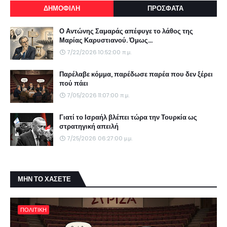
ΔΗΜΟΦΙΛΗ
ΠΡΟΣΦΑΤΑ
Ο Αντώνης Σαμαράς απέφυγε το λάθος της
Μαρίας Καρυστιανού. Όμως...
7/22/2026 10:52:00 π.μ.
Παρέλαβε κόμμα, παρέδωσε παρέα που δεν ξέρει
πού πάει
7/05/2026 11:07:00 π.μ.
Γιατί το Ισραήλ βλέπει τώρα την Τουρκία ως
στρατηγική απειλή
7/25/2026 06:27:00 μ.μ.
ΜΗΝ ΤΟ ΧΑΣΕΤΕ
ΠΟΛΙΤΙΚΗ