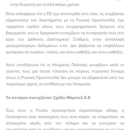
στην Ευρώπη για πολλά ακόμη χρόνια.
Είναι ενδιαφέρον ότι η ΕΕ έχει αποσυρθεί από όλες τις συμβάσεις
εξερεύνησης του διαστήματος με τη Ρωσική Ομοσπονδία, έχει
τερματίσει σχεδόν όλους τους επιχειρηματικούς δεσμούς στη
βιομηχανία, ενώ οι Αμερικανοί συνεχίζουν τη συνεργασία τους στο
έργο του Διεθνούς Διαστημικού Σταθμού, στην ανταλλαγή
μετεωρολογικών δεδομένων κ.λπ. Δεν βιάζονται να επιβάλλουν
εμπάργκο σε ουράνιο, τιτάνιο, και ούτω καθεξής και ούτω καθεξής.
Αυτό υποδηλώνει ότι οι Ηνωμένες Πολιτείες γνωρίζουν καλά το
γεγονός πως μια τέτοια πλούσια σε πόρους πυρηνική δύναμη
όπως η Ρωσική Ομοσπονδία δεν μπορεί να εξαφανιστεί από τον
παγκόσμιο χάρτη, σε αντίθεση με την Ουκρανία.
Το σενάριο συνεχίζεται: Σχέδιο Μάρσαλ 2.0
Έως ότου η Ρωσία προσαρτήσει περισσότερα εδάφη, η
Ουάσιγκτον είναι πεπεισμένη πως είναι καιρός να σταματήσει, να
αποκομίσει κέρδη από τον πόλεμο και να συνεχίσει να
επωφελείται από τις συμβάσεις για την αποκατάσταση σε ό,τι έχει