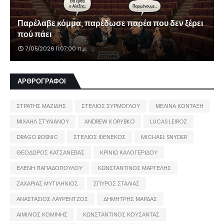
Παρέλαβε κόμμα, παρέδωσε παρέα που δεν ξέρει
πού πάει
7/05/2026 11:07:00 π.μ.
ΑΡΘΡΟΓΡΑΦΟΙ
ΣΤΡΑΤΗΣ ΜΑΖΙΔΗΣ
ΣΤΕΛΙΟΣ ΣΥΡΜΟΓΛΟΥ
ΜΕΛΙΝΑ ΚΟΝΤΑΞΗ
ΜΙΧΑΗΛ ΣΤΥΛΙΑΝΟΥ
ANDREW KORYBKO
LUCAS LEIROZ
DRAGO BOSNIC
ΣΤΕΛΙΟΣ ΦΕΝΕΚΟΣ
MICHAEL SNYDER
ΘΕΟΔΩΡΟΣ ΚΑΤΣΑΝΕΒΑΣ
ΚΡΙΝΙΩ ΚΑΛΟΓΕΡΙΔΟΥ
ΕΛΕΝΗ ΠΑΠΑΔΟΠΟΥΛΟΥ
ΚΩΝΣΤΑΝΤΙΝΟΣ ΜΑΡΓΕΛΗΣ
ΖΑΧΑΡΙΑΣ ΜΥΤΙΛΗΝΙΟΣ
ΣΠΥΡΟΣ ΣΤΑΛΙΑΣ
ΑΝΑΣΤΑΣΙΟΣ ΛΑΥΡΕΝΤΖΟΣ
ΔΗΜΗΤΡΗΣ ΜΑΡΔΑΣ
ΑΙΜΙΛΙΟΣ ΚΟΜΙΝΗΣ
ΚΩΝΣΤΑΝΤΙΝΟΣ ΚΟΥΣΑΝΤΑΣ