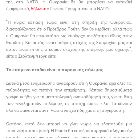
της στο ΝΑΤΟ. Η Ουκρανία δε θα μπορέσει να ενταχθεί
διαφορετικά,
δήλωσε
ο Γενικός Γραμματέας του ΝΑΤΟ .
"Η κύρια εστίαση τώρα είναι στη στήριξη της Ουκρανίας,
διασφαλίζοντας ότι ο Πρόεδρος Πούτιν δεν θα κερδίσει, αλλά πως
η Ουκρανία θα επικρατήσει ως κυρίαρχο ανεξάρτητο έθνος στην
Ευρώπη. Και αυτός είναι ο κύριος στόχος της Συμμαχίας μας και
αυτός είναι επίσης ο κύριος στόχος της εταιρικής μας σχέσης",
είπε ο Στόλτενμπεργκ είπε.
Το επόμενο στάδιο είναι ο πυρηνικός πόλεμος
Δυτικά μέσα ενημέρωσης αναφέρουν ότι η Ουκρανία έχει όλες τις
πιθανότητες να πετύχει την επιχείρηση. Κάποια δημοσιεύματα
γράφουν ήδη για τη μεταπολεμική ανοικοδόμησή του, για τη δίκη
των «εγκληματιών πολέμου», τις αποζημιώσεις κ.λπ. Τα κάνουν
όλα να φαίνονται σαν η Ρωσία να έχει ήδη χάσει τη σύγκρουση.
Ωστόσο, αυτό δεν μπορεί να γίνει χωρίς να εξαπολυθεί μια
πυρηνική καταστροφή. Η Ρωσία θα επιφέρει πυρηνικό πλήγμα εάν
υπάρξει απειλή για την εδαφική της ακεραιότητα. Η πυρηνική