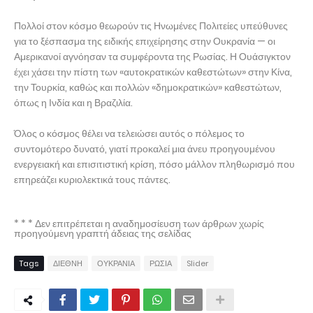
Πολλοί στον κόσμο θεωρούν τις Ηνωμένες Πολιτείες υπεύθυνες
για το ξέσπασμα της ειδικής επιχείρησης στην Ουκρανία — οι
Αμερικανοί αγνόησαν τα συμφέροντα της Ρωσίας. Η Ουάσιγκτον
έχει χάσει την πίστη των «αυτοκρατικών καθεστώτων» στην Κίνα,
την Τουρκία, καθώς και πολλών «δημοκρατικών» καθεστώτων,
όπως η Ινδία και η Βραζιλία.
Όλος ο κόσμος θέλει να τελειώσει αυτός ο πόλεμος το
συντομότερο δυνατό, γιατί προκαλεί μια άνευ προηγουμένου
ενεργειακή και επισιτιστική κρίση, πόσο μάλλον πληθωρισμό που
επηρεάζει κυριολεκτικά τους πάντες.
* * * Δεν επιτρέπεται η αναδημοσίευση των άρθρων χωρίς
προηγούμενη γραπτή άδειας της σελίδας
Tags
ΔΙΕΘΝΗ
ΟΥΚΡΑΝΙΑ
ΡΩΣΙΑ
Slider