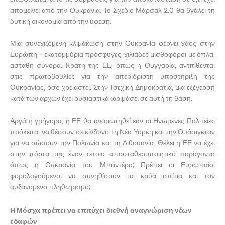
απομείνει από την Ουκρανία. Το Σχέδιο Μάρσαλ 2.0 θα βγάλει τη
δυτική οικονομία από την ύφεση.
Μια συνεχιζόμενη κλιμάκωση στην Ουκρανία φέρνει χάος στην
Ευρώπη - εκατομμύρια πρόσφυγες, χιλιάδες μισθοφόροι με όπλα,
ασταθή σύνορα. Κράτη της ΕΕ, όπως η Ουγγαρία, αντιτίθενται
στις πρωτοβουλίες για την απεριόριστη υποστήριξη της
Ουκρανίας, όσο χρειαστεί. Στην Τσεχική Δημοκρατία, μια εξέγερση
κατά των αρχών έχει ουσιαστικά ωριμάσει σε αυτή τη βάση.
Αργά ή γρήγορα, η ΕΕ θα αναρωτηθεί εάν οι Ηνωμένες Πολιτείες
πρόκειται να θέσουν σε κίνδυνο τη Νέα Υόρκη και την Ουάσιγκτον
για να σώσουν την Πολωνία και τη Λιθουανία. Θέλει η ΕΕ να έχει
στην πόρτα της έναν τέτοιο αποσταθεροποιητικό παράγοντα
όπως η Ουκρανία του Μπαντέρα; Πρέπει οι Ευρωπαίοι
φορολογούμενοι να συνηθίσουν τα κρύα σπίτια και τον
αυξανόμενο πληθωρισμό;
Η Μόσχα πρέπει να επιτύχει διεθνή αναγνώριση νέων
εδαφών