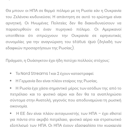
Θα μπουν οι ΗΠΑ σε θερμό πόλεμο με τη Ρωσία εάν η Ουκρανία
του Ζελένσκι κινδυνεύσει; Η απάντηση σε αυτό το ερώτημα είναι
αρνητική. Οι Ηνωμένες Πολιτείες δεν θα διακινδυνεύσουν να
παρασυρθούν σε έναν πυρηνικό πόλεμο. Οι Αμερικανοί
υποτίθεται ότι σπρώχνουν την Ουκρανία σε ειρηνευτικές
συνομιλίες για την αναγνώριση του status quo (δηλαδή των
εδαφικών προσαρτήσεων της Ρωσίας).
Πράγματι, η Ουάσιγκτον έχει ήδη πετύχει πολλούς στόχους:
Τα Nord Streams 1 και 2 έχουν καταστραφεί.
Η Γερμανία δεν είναι πλέον εταίρος της Ρωσίας.
Η Ρωσία έχει χάσει σημαντικό μέρος των εσόδων της από το
πετρέλαιο και το φυσικό αέριο και δεν θα τα αναπληρώσει
σύντομα στην Ανατολή, γεγονός που αποδυναμώνει τη ρωσική
οικονομία.
Η ΕΕ δεν είναι πλέον ανταγωνιστής των ΗΠΑ – έχει εθιστεί
για πάντα στο ακριβό πετρέλαιο, φυσικό αέριο και στρατιωτικό
εξοπλισμό των ΗΠΑ. Οι ΗΠΑ έχουν εξασφαλίσει την κυριαρχία