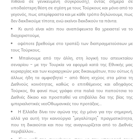
πιθανά σε γενικευμένη σύγκρουση), όντας σήμερα σε
υποδεέστερη θέση σε σχέση με τους Τούρκους και μόνο από το
γεγονός, πως απερίφραστα και με κάθε τρόπο δηλώνουμε, πως
δεν διεκδικούμε τίποτα, ενώ εκείνοι διεκδικούν τα πάντα.
Κι αυτό είναι κάτι που αναπόφευκτα θα χρειαστεί να το
διαχειριστούμε,
οψέποτε βρεθούμε στο τραπέζι των διαπραγμετεύσεων με
τους Τούρκους.
Μπαίνουμε από την άλλη, στη λογική του απευκταίου
σεναρίου - με την Τουρκία να εφορμά κατά της Εθνικής μας
κυριαρχίας και των κυριαρχικών μας δικαιωμάτων, που ούτως ή
άλλως ήδη τα αμφισβητεί - από θέση ισχύος στα μάτια τη
Διεθνούς κοινότητας, καθώς ο επιτιθέμενος και αδηφάγος
Τούρκος, θα φανεί πως γράφει στα παλιά του παπούτσια το
Διεθνές δίκαιο και προσπαθεί να επιβάλλει δια της βίας της
ιμπεριαλιστικές νεοΟθωμανικές του προτάξεις...
Η Ελλάδα δίνει τον αγώνα της όχι μόνο για την σημερινή,
αλλά για αυτή την καινούργια "μεγαλύτερη" πραγματικότητα,
που τη δικαιούται και που της αναγνωρίζεται από το Διεθνές
περιβάλλον...