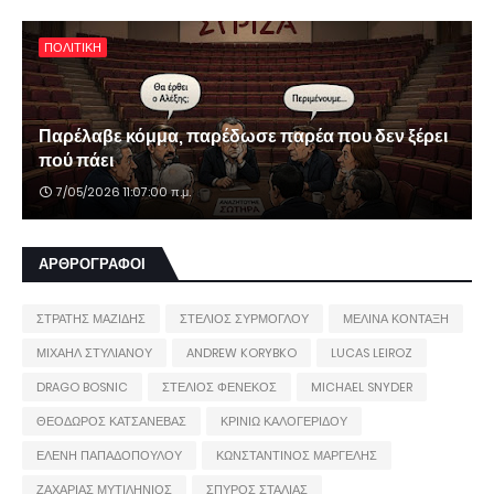
ΠΟΛΙΤΙΚΗ
Παρέλαβε κόμμα, παρέδωσε παρέα που δεν ξέρει
πού πάει
7/05/2026 11:07:00 π.μ.
ΑΡΘΡΟΓΡΑΦΟΙ
ΣΤΡΑΤΗΣ ΜΑΖΙΔΗΣ
ΣΤΕΛΙΟΣ ΣΥΡΜΟΓΛΟΥ
ΜΕΛΙΝΑ ΚΟΝΤΑΞΗ
ΜΙΧΑΗΛ ΣΤΥΛΙΑΝΟΥ
ANDREW KORYBKO
LUCAS LEIROZ
DRAGO BOSNIC
ΣΤΕΛΙΟΣ ΦΕΝΕΚΟΣ
MICHAEL SNYDER
ΘΕΟΔΩΡΟΣ ΚΑΤΣΑΝΕΒΑΣ
ΚΡΙΝΙΩ ΚΑΛΟΓΕΡΙΔΟΥ
ΕΛΕΝΗ ΠΑΠΑΔΟΠΟΥΛΟΥ
ΚΩΝΣΤΑΝΤΙΝΟΣ ΜΑΡΓΕΛΗΣ
ΖΑΧΑΡΙΑΣ ΜΥΤΙΛΗΝΙΟΣ
ΣΠΥΡΟΣ ΣΤΑΛΙΑΣ