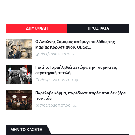
ΔΗΜΟΦΙΛΗ
ΠΡΟΣΦΑΤΑ
Ο Αντώνης Σαμαράς απέφυγε το λάθος της
Μαρίας Καρυστιανού. Όμως...
7/22/2026 10:52:00 π.μ.
Γιατί το Ισραήλ βλέπει τώρα την Τουρκία ως
στρατηγική απειλή
7/25/2026 06:27:00 μ.μ.
Παρέλαβε κόμμα, παρέδωσε παρέα που δεν ξέρει
πού πάει
7/05/2026 11:07:00 π.μ.
ΜΗΝ ΤΟ ΧΑΣΕΤΕ