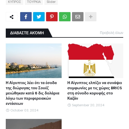
ΚΥΠΡΟΣ
ΤΟΥΡΚΙΑ
Slider
ΔΙΑΒΑΣΤΕ ΑΚΌΜΗ
Προβολή όλων
Η Αίγυπτος λέει ότι τα έσοδα
Η Αίγυπτος ελπίζει να συνάψει
της διώρυγας του Σουέζ
συμφωνίες με τις χώρες BRICS
μειώθηκαν κατά 6 δις δολάρια
στη σύνοδο κορυφής στο
λόγω των περιφερειακών
Καζάν
εντάσεων
September 20, 2024
October 03, 2024