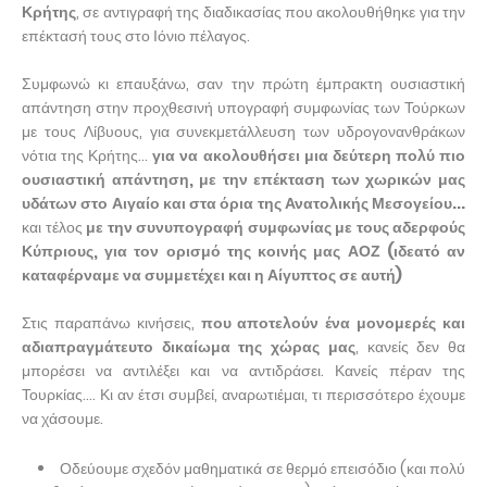
Κρήτης
, σε αντιγραφή της διαδικασίας που ακολουθήθηκε για την
επέκτασή τους στο Ιόνιο πέλαγος.
Συμφωνώ κι επαυξάνω, σαν την πρώτη έμπρακτη ουσιαστική
απάντηση στην προχθεσινή υπογραφή συμφωνίας των Τούρκων
με τους Λίβυους, για συνεκμετάλλευση των υδρογονανθράκων
νότια της Κρήτης...
για να ακολουθήσει μια δεύτερη πολύ πιο
ουσιαστική απάντηση, με την επέκταση των χωρικών μας
υδάτων στο Αιγαίο και στα όρια της Ανατολικής Μεσογείου...
και τέλος
με την συνυπογραφή συμφωνίας με τους αδερφούς
Κύπριους, για τον ορισμό της κοινής μας ΑΟΖ (ιδεατό αν
καταφέρναμε να συμμετέχει και η Αίγυπτος σε αυτή)
Στις παραπάνω κινήσεις,
που αποτελούν ένα μονομερές και
αδιαπραγμάτευτο δικαίωμα της χώρας μας
, κανείς δεν θα
μπορέσει να αντιλέξει και να αντιδράσει. Κανείς πέραν της
Τουρκίας.... Κι αν έτσι συμβεί, αναρωτιέμαι, τι περισσότερο έχουμε
να χάσουμε.
Οδεύουμε σχεδόν μαθηματικά σε θερμό επεισόδιο (και πολύ