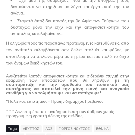
Έχει μαζί της συμμάχους, που με την υπογραφή τους
δεσμεύονται να στηρίξουν με λόγια και έργα αυτό της τον
αγώνα...
Σταματά άπαξ δια παντός την βουλιμία των Τούρκων, που
δυστυχώς μόνο την ισχύ και την αποφασιστικότητα του
αντιπάλου, καταλαβαίνουν....
Η ολιγωρία προς τις παραπάνω προτεινόμενες κατευθύνσεις, από
τον αντίπαλο εκλαμβάνεται σαν δειλία, ατολμία και φόβος, με
αποτέλεσμα να απλώνει μέρα με τη μέρα και πιο πολύ το δίχτυ
των άνομων διεκδικήσεών του.
Αναζητείται λοιπόν αποφασιστικότητα και σιδερένια πυγμή στην
εφαρμογή των αποφάσεων που θα ληφθούν,
με τη
συμπαράταξη και την ομοθυμία του πολιτικού μας
συστήματος να αποτελεί την μόνη ικανή και αναγκαία
συνθήκη για να τολμήσουμε και να πετύχουμε!
*Πολιτικός επιστήμων - Πρώην δήμαρχος Γρεβενών
* * * Δεν επιτρέπεται η αναδημοσίευση των άρθρων χωρίς
προηγούμενη γραπτή άδειας της σελίδας
Tags
ΑΙΓΥΠΤΟΣ
ΑΟΖ
ΓΙΩΡΓΟΣ ΝΟΥΤΣΟΣ
ΕΘΝΙΚΑ