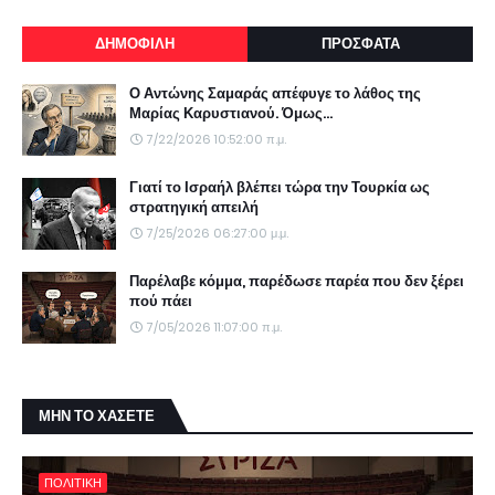
ΔΗΜΟΦΙΛΗ
ΠΡΟΣΦΑΤΑ
Ο Αντώνης Σαμαράς απέφυγε το λάθος της
Μαρίας Καρυστιανού. Όμως...
7/22/2026 10:52:00 π.μ.
Γιατί το Ισραήλ βλέπει τώρα την Τουρκία ως
στρατηγική απειλή
7/25/2026 06:27:00 μ.μ.
Παρέλαβε κόμμα, παρέδωσε παρέα που δεν ξέρει
πού πάει
7/05/2026 11:07:00 π.μ.
ΜΗΝ ΤΟ ΧΑΣΕΤΕ
ΠΟΛΙΤΙΚΗ