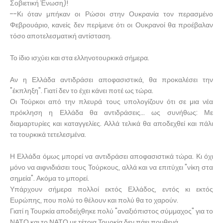
Σοβιετική Ένωση)!
--Κι όταν μπήκαν οι Ρώσοι στην Ουκρανία τον περασμένο
Φεβρουάριο, κανείς δεν περίμενε ότι οι Ουκρανοί θα προέβαλαν
τόσο αποτελεσματική αντίσταση.
Το ίδιο ισχύει και στα ελληνοτουρκικά σήμερα.
Αν η Ελλάδα αντιδράσει αποφασιστικά, θα προκαλέσει την
"έκπληξη". Γιατί δεν το έχει κάνει ποτέ ως τώρα.
Οι Τούρκοι από την πλευρά τους υπολογίζουν ότι σε μια νέα
πρόκληση η Ελλάδα θα αντιδράσεις... ως συνήθως: Με
διαμαρτυρίες και καταγγελίες. Αλλά τελικά θα αποδεχθεί και πάλι
τα τουρκικά τετελεσμένα.
Η Ελλάδα όμως μπορεί να αντιδράσει αποφασιστικά τώρα. Κι όχι
μόνο να αιφνιδιάσει τους Τούρκους, αλλά και να επιτύχει "νίκη στα
σημεία". Ακόμα το μπορεί.
Υπάρχουν σήμερα πολλοί εκτός Ελλάδος, εντός κι εκτός
Ευρώπης, που πολύ το θέλουν και πολύ θα το χαρούν.
Γιατί η Τουρκία αποδείχθηκε πολύ "αναξιόπιστος σύμμαχος" για το
ΝΑΤΟ και το ΝΑΤΟ με τέτοια Τουρκία δεν πάει πουθενά.