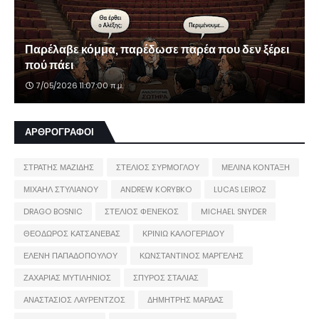
Παρέλαβε κόμμα, παρέδωσε παρέα που δεν ξέρει
πού πάει
7/05/2026 11:07:00 π.μ.
ΑΡΘΡΟΓΡΑΦΟΙ
ΣΤΡΑΤΗΣ ΜΑΖΙΔΗΣ
ΣΤΕΛΙΟΣ ΣΥΡΜΟΓΛΟΥ
ΜΕΛΙΝΑ ΚΟΝΤΑΞΗ
ΜΙΧΑΗΛ ΣΤΥΛΙΑΝΟΥ
ANDREW KORYBKO
LUCAS LEIROZ
DRAGO BOSNIC
ΣΤΕΛΙΟΣ ΦΕΝΕΚΟΣ
MICHAEL SNYDER
ΘΕΟΔΩΡΟΣ ΚΑΤΣΑΝΕΒΑΣ
ΚΡΙΝΙΩ ΚΑΛΟΓΕΡΙΔΟΥ
ΕΛΕΝΗ ΠΑΠΑΔΟΠΟΥΛΟΥ
ΚΩΝΣΤΑΝΤΙΝΟΣ ΜΑΡΓΕΛΗΣ
ΖΑΧΑΡΙΑΣ ΜΥΤΙΛΗΝΙΟΣ
ΣΠΥΡΟΣ ΣΤΑΛΙΑΣ
ΑΝΑΣΤΑΣΙΟΣ ΛΑΥΡΕΝΤΖΟΣ
ΔΗΜΗΤΡΗΣ ΜΑΡΔΑΣ