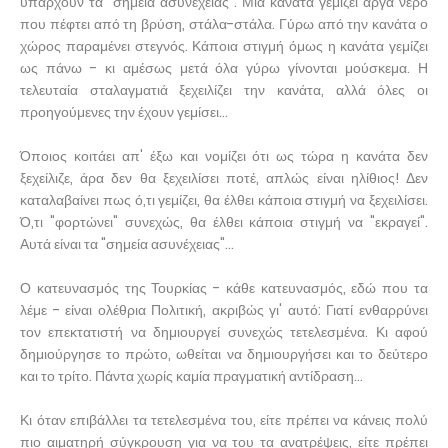
υπάρχουν τα "σημεία ασυνέχειας". Μια κανάτα γεμίζει αργά νερό
που πέφτει από τη βρύση, στάλα-στάλα. Γύρω από την κανάτα ο
χώρος παραμένει στεγνός. Κάποια στιγμή όμως η κανάτα γεμίζει
ως πάνω - κι αμέσως μετά όλα γύρω γίνονται μούσκεμα. Η
τελευταία σταλαγματιά ξεχειλίζει την κανάτα, αλλά όλες οι
προηγούμενες την έχουν γεμίσει...
Όποιος κοιτάει απ' έξω και νομίζει ότι ως τώρα η κανάτα δεν
ξεχείλιζε, άρα δεν θα ξεχειλίσει ποτέ, απλώς είναι ηλίθιος! Δεν
καταλαβαίνει πως ό,τι γεμίζει, θα έλθει κάποια στιγμή να ξεχειλίσει.
Ό,τι "φορτώνει" συνεχώς, θα έλθει κάποια στιγμή να "εκραγεί".
Αυτά είναι τα "σημεία ασυνέχειας"...
Ο κατευνασμός της Τουρκίας - κάθε κατευνασμός, εδώ που τα
λέμε - είναι ολέθρια Πολιτική, ακριβώς γι' αυτό: Γιατί ενθαρρύνει
τον επεκτατιστή να δημιουργεί συνεχώς τετελεσμένα. Κι αφού
δημιούργησε το πρώτο, ωθείται να δημιουργήσει και το δεύτερο
και το τρίτο. Πάντα χωρίς καμία πραγματική αντίδραση...
Κι όταν επιβάλλει τα τετελεσμένα του, είτε πρέπει να κάνεις πολύ
πιο αιματηρή σύγκρουση για να του τα ανατρέψεις, είτε πρέπει