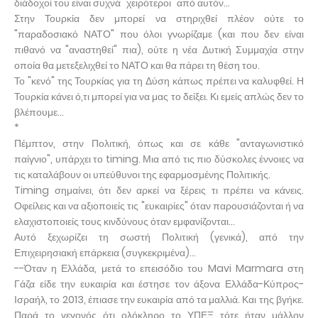
διάδοχοί του είναι συχνά "χειρότεροι" από αυτόν...
Στην Τουρκία δεν μπορεί να στηριχθεί πλέον ούτε το
"παραδοσιακό ΝΑΤΟ" που όλοι γνωρίζαμε (και που δεν είναι
πιθανό να "αναστηθεί" πια), ούτε η νέα Δυτική Συμμαχία στην
οποία θα μετεξελιχθεί το ΝΑΤΟ και θα πάρει τη θέση του.
Το "κενό" της Τουρκίας για τη Δύση κάπως πρέπει να καλυφθεί. Η
Τουρκία κάνει ό,τι μπορεί για να μας το δείξει. Κι εμείς απλώς δεν το
βλέπουμε...
*
Πέμπτον, στην Πολιτική, όπως και σε κάθε "ανταγωνιστικό
παίγνιο", υπάρχει το timing. Μια από τις πιο δύσκολες έννοιες να
τις καταλάβουν οι υπεύθυνοι της εφαρμοσμένης Πολιτικής.
Timing σημαίνει, ότι δεν αρκεί να ξέρεις τι πρέπει να κάνεις.
Οφείλεις και να αξιοποιείς τις "ευκαιρίες" όταν παρουσιάζονται ή να
ελαχιστοποιείς τους κινδύνους όταν εμφανίζονται...
Αυτό ξεχωρίζει τη σωστή Πολιτική (γενικά), από την
Επιχειρησιακή επάρκεια (συγκεκριμένα)...
--Όταν η Ελλάδα, μετά το επεισόδιο του Mavi Marmara στη
Γάζα είδε την ευκαιρία και έστησε τον άξονα Ελλάδα-Κύπρος-
Ισραήλ, το 2013, έπιασε την ευκαιρία από τα μαλλιά. Και της βγήκε.
Παρά το γεγονός ότι ολόκληρο το ΥΠΕΞ τότε ήταν μάλλον