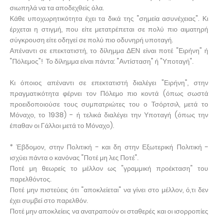
σιωπηλά να τα αποδεχθείς όλα.
Κάθε υποχωρητικότητα έχει τα δικά της "σημεία ασυνέχειας". Κι
έρχεται η στιγμή, που είτε μετατρέπεται σε πολύ πιο αιματηρή
σύγκρουση είτε οδηγεί σε πολύ πιο οδυνηρή υποταγή.
Απέναντι σε επεκτατιστή, το δίλημμα ΔΕΝ είναι ποτέ "Ειρήνη" ή
"Πόλεμος"! Το δίλημμα είναι πάντα: "Αντίσταση" ή "Υποταγή".
Κι όποιος απέναντι σε επεκτατιστή διαλέγει "Ειρήνη", στην
πραγματικότητα φέρνει τον Πόλεμο πιο κοντά (όπως σωστά
προειδοποιούσε τους συμπατριώτες του ο Τσόρτσιλ, μετά το
Μόναχο, το 1938) - ή τελικά διαλέγει την Υποταγή (όπως την
έπαθαν οι Γάλλοι μετά το Μόναχο).
* Έβδομον, στην Πολιτική - και δη στην Εξωτερική Πολιτική -
ισχύει πάντα ο κανόνας "Ποτέ μη λες Ποτέ".
Ποτέ μη θεωρείς το μέλλον ως "γραμμική προέκταση" του
παρελθόντος.
Ποτέ μην πιστεύεις ότι "αποκλείεται" να γίνει στο μέλλον, ό,τι δεν
έχει συμβεί στο παρελθόν.
Ποτέ μην αποκλείεις να ανατραπούν οι σταθερές και οι ισορροπίες