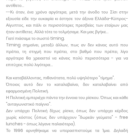
αντίθετο...
--Κι όταν, ένα χρόνο αργότερα, μετά την άνοδο του Σίσι στην
εξουσία είδε την ευκαιρία κι έστησε τον άξονα Ελλάδα-Κύπρος-
Αίγυπτος, και πάλι οι περισσότερες πρεσβείες των εταίρων μας
ήταν αντίθετες. Αλλά τότε το τολμήσαμε. Και μας βγήκε...
Γιατί πιάσαμε το σωστό timing.
Timing σημαίνει, μεταξύ άλλων, πως αν δεν κάνεις αυτό που
πρέπει, τη στιγμή που πρέπει, στο βαθμό που πρέπει, λίγο
αργότερα θα χρειαστεί να κάνεις πολύ περισσότερα - για να
επιτύχεις πολύ λιγότερα...
Και καταβάλλοντας, πιθανότατα, πολύ υψηλότερο "τίμημα".
Όποιος αυτό δεν το καταλαβαίνει, δεν καταλαβαίνει από
εφαρμοσμένη Πολιτική.
Η Πολιτική εμπεριέχει πάντα την έννοια του ρίσκου. Όπως και κάθε
"ανταγωνιστικό παίγνιο".
Δεν υπάρχει Πολιτική δίχως ρίσκο, όπως δεν υπάρχει κέρδος
χωρίς κόστος (όπως δεν υπάρχουν "δωρεάν γεύματα" - free
lunches - όπως λέγανε παλαιότερα).
Το 1996 αρνηθήκαμε να υπερασπιστούμε τα Ίμια. Δηλαδή