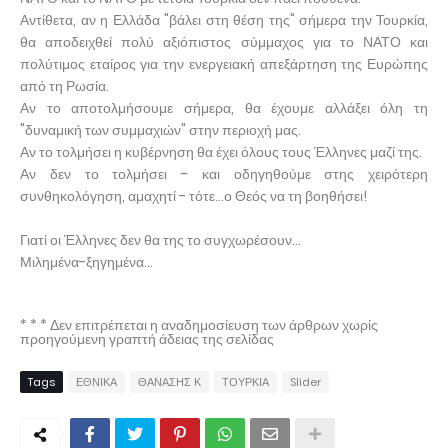
Αντίθετα, αν η Ελλάδα "βάλει στη θέση της" σήμερα την Τουρκία,
θα αποδειχθεί πολύ αξιόπιστος σύμμαχος για το ΝΑΤΟ και
πολύτιμος εταίρος για την ενεργειακή απεξάρτηση της Ευρώπης
από τη Ρωσία.
Αν το αποτολμήσουμε σήμερα, θα έχουμε αλλάξει όλη τη
"δυναμική των συμμαχιών" στην περιοχή μας.
Αν το τολμήσει η κυβέρνηση θα έχει όλους τους Έλληνες μαζί της.
Αν δεν το τολμήσει - και οδηγηθούμε στης χειρότερη
συνθηκολόγηση, αμαχητί - τότε...ο Θεός να τη βοηθήσει!
Γιατί οι Έλληνες δεν θα της το συγχωρέσουν...
Μιλημένα-ξηγημένα...
* * * Δεν επιτρέπεται η αναδημοσίευση των άρθρων χωρίς
προηγούμενη γραπτή άδειας της σελίδας
Tags
ΕΘΝΙΚΑ
ΘΑΝΑΣΗΣ Κ
ΤΟΥΡΚΙΑ
Slider