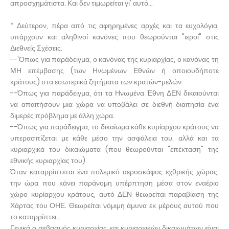
απροσχημάτιστα. Και δεν τιμωρείται γι' αυτό...
* Δεύτερον, πέρα από τις αφηρημένες αρχές και τα ευχολόγια,
υπάρχουν και αληθινοί κανόνες που θεωρούνται "ιεροί" στις
Διεθνείς Σχέσεις.
--'Όπως για παράδειγμα, ο κανόνας της κυριαρχίας, ο κανόνας τη
ΜΗ επέμβασης (των Ηνωμένων Εθνών ή οποιουδήποτε
κράτους) στα εσωτερικά ζητήματα των κρατών-μελών.
--Όπως για παράδειγμα, ότι τα Ηνωμένα Έθνη ΔΕΝ δικαιούνται
να απαιτήσουν μια χώρα να υποβάλει σε διεθνή διαιτησία ένα
διμερές πρόβλημα με άλλη χώρα.
--Όπως για παράδειγμα, το δικαίωμα κάθε κυρίαρχου κράτους να
υπερασπίζεται με κάθε μέσο την ασφάλεια του, αλλά και τα
κυριαρχικά του δικαιώματα (που θεωρούνται "επέκταση" της
εθνικής κυριαρχίας του).
Όταν καταρρίπτεται ένα πολεμικό αεροσκάφος εχθρικής χώρας,
την ώρα που κάνει παράνομη υπέρπτηση μέσα στον εναέριο
χώρο κυρίαρχου κράτους, αυτό ΔΕΝ θεωρείται παραβίαση της
Χάρτας του ΟΗΕ. Θεωρείται νόμιμη άμυνα εκ μέρους αυτού που
το καταρρίπτει…
Γενικά ο σεβασμός κυριαρχίας και κυριαρχικών δικαιωμάτων είναι