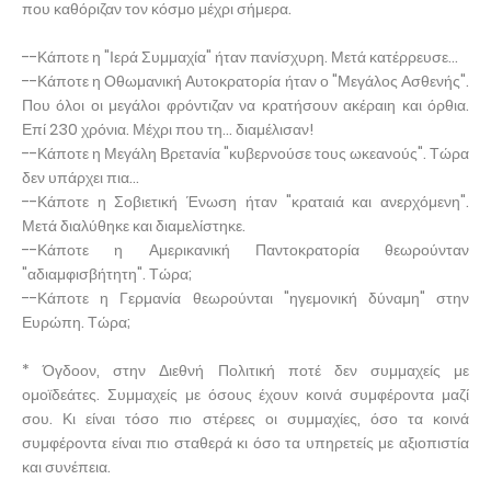
που καθόριζαν τον κόσμο μέχρι σήμερα.
--Κάποτε η "Ιερά Συμμαχία" ήταν πανίσχυρη. Μετά κατέρρευσε...
--Κάποτε η Οθωμανική Αυτοκρατορία ήταν ο "Μεγάλος Ασθενής".
Που όλοι οι μεγάλοι φρόντιζαν να κρατήσουν ακέραιη και όρθια.
Επί 230 χρόνια. Μέχρι που τη... διαμέλισαν!
--Κάποτε η Μεγάλη Βρετανία "κυβερνούσε τους ωκεανούς". Τώρα
δεν υπάρχει πια...
--Κάποτε η Σοβιετική Ένωση ήταν "κραταιά και ανερχόμενη".
Μετά διαλύθηκε και διαμελίστηκε.
--Κάποτε η Αμερικανική Παντοκρατορία θεωρούνταν
"αδιαμφισβήτητη". Τώρα;
--Κάποτε η Γερμανία θεωρούνται "ηγεμονική δύναμη" στην
Ευρώπη. Τώρα;
* Όγδοον, στην Διεθνή Πολιτική ποτέ δεν συμμαχείς με
ομοϊδεάτες. Συμμαχείς με όσους έχουν κοινά συμφέροντα μαζί
σου. Κι είναι τόσο πιο στέρεες οι συμμαχίες, όσο τα κοινά
συμφέροντα είναι πιο σταθερά κι όσο τα υπηρετείς με αξιοπιστία
και συνέπεια.