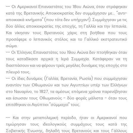
-- Οι Αμερικανοί Επαναστάτες του 18ου Αιώνα, όταν στράφηκαν
κατά της Βρετανικής Αποικιοκρατίας δεν συμμάχησαν με... "αντι-
αποικιακά κινήματα" (που τότε δεν υπήρχαν!). Συμμάχησαν με τις
δύο άλλες αποικιοκρατίες της εποχής, τη Γαλλία και την Ισπανία.
Και νίκησαν τους Βρετανούς χάρις στη βοήθεια που τους
προσέφερε ο Ισπανικός στόλος και το Γαλλικό εκστρατευτικό
σώμα.
-- Οι Έλληνες Επαναστάτες του 19ου Αιώνα δεν πτοήθηκαν όταν
τους καταδίκασε αρχικά η Ιερά Συμμαχία. Κατάφεραν να τη
διασπάσουν και να φέρουν τρείς μεγάλες δυνάμεις της εποχής στο
πλευρό τους.
-- Οι ίδιες δυνάμεις (Γαλλία, Βρετανία, Ρωσία) που συμμάχησαν
εναντίον των Οθωμανών και των Αιγυπτίων υπέρ των Ελλήνων
στο Ναυαρίνο, το 1827, τα αμέσως επόμενα χρόνια παρενέβησαν
και έσωσαν τους Οθωμανούς - δύο φορές μάλιστα - όταν τους
επιτέθηκαν οι Αιγύπτιοι "σύμμαχοί" τους.
-- Και στην μεταπολεμική περίοδο, ήταν οι Αμερικανοί που
τιμώρησαν τους ιδεολογικούς συμμάχους τους κατά της
Σοβιετικής Ένωσης, δηλαδή τους Βρετανούς και τους Γάλλους