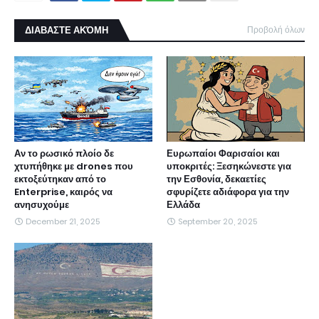
ΔΙΑΒΑΣΤΕ ΑΚΌΜΗ
Προβολή όλων
Αν το ρωσικό πλοίο δε
Ευρωπαίοι Φαρισαίοι και
χτυπήθηκε με drones που
υποκριτές: Ξεσηκώνεστε για
εκτοξεύτηκαν από το
την Εσθονία, δεκαετίες
Enterprise, καιρός να
σφυρίζετε αδιάφορα για την
ανησυχούμε
Ελλάδα
December 21, 2025
September 20, 2025