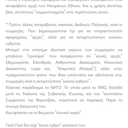
απαράβατη αρχή των Ηνωμένων Εθνών. Και η χρήση ένοπλης
βίας, απολύτως "νομιμοποιημένη" στις περιπτώσεις αυτές…
* Τρίτον, άλλος απαράβατος κανόνας Διεθνούς Πολιτικής, είναι οι
συμμαχίες. Που δημιουργούνται όχι για να υπερασπιστούν
αφηρημένες "αρχές", αλλά για να αντιμετωπίσουν κοινούς
εχθρούς.
Μπορεί στα επίσημα ιδρυτικά κείμενα των συμμαχιών να
μπαίνουν "προοίμια" που αναφέρονται σε "κοινές αρχές"
(Δημοκρατία, Ελευθερία, Ανθρώπινα Δικαιώματα, Κοινωνική
Δικαιοσύνη, τώρα και... "Κλιματική Αλλαγή"), αλλά στην
πραγματικότητα εκείνο που δίνει υπόσταση και αξιοπιστία στις
συμμαχίες είναι η αντιμετώπιση "κοινού εχθρού"...
Κλασικό παράδειγμα το ΝΑΤΟ. Το οποίο μετά το 1992, δηλαδή
μετά τη διάλυση της Σοβιετικής Ένωσης και του "αντιπάλου
Συμφώνου της Βαρσοβίας, περιέπεσε σε παρακμή. Παρά τη
συνεχή διεύρυνσή του.
Και έφτασαν να το θεωρούν "κλινικά νεκρό".
Γιατί; Γιατί δεν είχε "κοινό εχθρό" απέναντι του.