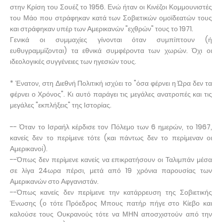
στην Κρίση του Σουέζ το 1956. Ενώ ήταν οι Κινέζοι Κομμουνιστές
του Μάο που στράφηκαν κατά των Σοβιετικών ομοϊδεατών τους
και στράφηκαν υπέρ των Αμερικανών "εχθρών" τους το 1971.
Γενικά οι συμμαχίες γίνονται όταν συμπίπτουν (ή
ευθυγραμμίζονται) τα εθνικά συμφέροντα των χωρών. Όχι οι
ιδεολογικές συγγένειες των ηγεσιών τους.
* Ένατον, στη Διεθνή Πολιτική ισχύει το "όσα φέρνει η Ώρα δεν τα
φέρνει ο Χρόνος". Κι αυτό παράγει τις μεγάλες ανατροπές και τις
μεγάλες "εκπλήξεις" της Ιστορίας.
-- Όταν το Ισραήλ κέρδισε τον Πόλεμο των 6 ημερών, το 1967,
κανείς δεν το περίμενε τότε (και πάντως δεν το περίμεναν οι
Αμερικανοί).
--Όπως δεν περίμενε κανείς να επικρατήσουν οι Ταλιμπάν μέσα
σε λίγα 24ωρα πέρσι, μετά από 19 χρόνια παρουσίας των
Αμερικανών στο Αφγανιστάν.
--Όπως κανείς δεν περίμενε την κατάρρευση της Σοβιετικής
Ένωσης (ο τότε Πρόεδρος Μπους πατήρ πήγε στο Κίεβο και
καλούσε τους Ουκρανούς τότε να ΜΗΝ αποσχιστούν από την