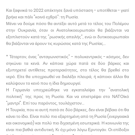
Και ξαφνικά το 2022 απέκτησε ξανά υπόσταση - υποτίθεται - γιατί
βρήκε και πάλι "κοινό εχθρό": τη Ρωσία.
Μένει να δούμε πόσο θα αντέξει αυτό μετά το τέλος του Πολέμου
στην Ουκρανία, όταν οι Ανατολικοευρωπαίοι θα βιάζονται να
εξοπλιστούν κατά της "ρωσικής απειλής", ενώ οι δυτικοευρωπαίοι
θα βιάζονται να άρουν τις κυρώσεις κατά της Ρωσίας...
* Τέταρτον, ένας "ανταγωνιστικός" - πολυκεντρικός - κόσμος, δεν
σηκώνει τα κενά. Αν κάποια χώρα πατά σε δύο βάρκες και
εξυπηρετεί αντίθετες προτεραιότητες, στο τέλος θα βρεθεί στο
νερό. Είτε θα υποχρεωθεί να διαλέξει πλευρά, ή κάποιοι άλλοι θα
καλύψουν το κενό που η ίδια δημιουργεί.
Η Γερμανία υποχρεώθηκε να εγκαταλείψει την "ανατολική
πολιτική" της προς τη Ρωσία. Και να επιστρέψει στο ΝΑΤΟϊκό
"μαντρί". Επί του παρόντος, τουλάχιστον...
Η Τουρκία, που κι αυτή πατά σε δύο βάρκες, δεν είναι βέβαιο ότι θα
κάνει το ίδιο. Είναι πολύ πιο εξαρτημένη από τη Ρωσία (ενεργειακά
και οικονομικά) και πολύ πιο διχασμένη εσωτερικά. Η κοινωνία της
είναι πια βαθιά αντιδυτική. Κι όχι μόνο λόγω Ερντογάν. Οι επίδοξοι