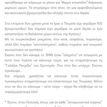
αρνηθήκαμε να πάρουμε το ρίσκο για "θερμό επεισόδιο" διάρκειας
μερικών ωρών. Το επιχείρημα τότε ήταν, ότι μια αμφισβητούμενη
και ακατοίκητη βραχονησίδα δεν άλλαζε τίποτε στο Αιγαίο.
Στα επόμενα δύο χρόνια μετά τα Ίμια, η Τουρκία είχε γκριζάρει 100
βραχονησίδες! Και σήμερα έχει γκριζάρει το μισό Αιγαίο κι έχει
καταπατήσει το θαλάσσιο χώρο νοτίως της Κρήτης!
Με το τουρκολυβικό μνημόνιο, που είναι, ασφαλώς, παράνομο,
αλλά ήδη παράγει "αποτελέσματα", καθώς πηγαίνει εκεί τουρκικό
γεωτρύπανο να τρυπήσει.
Εκείνο που δεν κάναμε το 1996 ήταν "ελάχιστο" σε σύγκριση με
αυτό που πρέπει να κάνουμε τώρα, για να σταματήσουμε τη
"Γαλάζια Πατρίδα" του Ερντογάν. Που τότε δεν υπήρχε. Έκτοτε
προέκυψε...
Και σήμερα, χρειάζεται να κάνουμε πολύ περισσότερα,
προκειμένου σταματήσουμε τον επεκτατισμό της Τουρκίας. Μόνο
που αν δεν το κάνουμε - ούτε τώρα - αύριο θα κληθούμε να τα
παραχωρήσουμε όλα!
* Έκτον, στην Πολιτική, όπως και σε κάθε "ανταγωνιστικό παίγνιο"