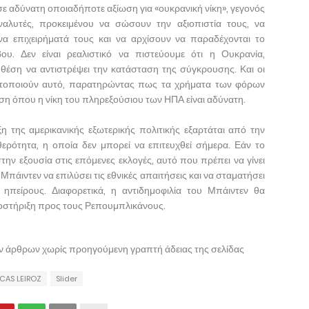
 αδύνατη οποιαδήποτε αξίωση για «ουκρανική νίκη», γεγονός
αλυτές, προκειμένου να σώσουν την αξιοπιστία τους, να
 επιχειρήματά τους και να αρχίσουν να παραδέχονται το
υ. Δεν είναι ρεαλιστικό να πιστεύουμε ότι η Ουκρανία,
ε θέση να αντιστρέψει την κατάσταση της σύγκρουσης. Και οι
ητοποιούν αυτό, παρατηρώντας πως τα χρήματα των φόρων
η όπου η νίκη του πληρεξούσιου των ΗΠΑ είναι αδύνατη.
η της αμερικανικής εξωτερικής πολιτικής εξαρτάται από την
θερότητα, η οποία δεν μπορεί να επιτευχθεί σήμερα. Εάν το
την εξουσία στις επόμενες εκλογές, αυτό που πρέπει να γίνει
Μπάιντεν να επιλύσει τις εθνικές απαιτήσεις και να σταματήσει
 ηπείρους. Διαφορετικά, η αντιδημοφιλία του Μπάιντεν θα
ποστήριξη προς τους Ρεπουμπλικάνους.
ων άρθρων χωρίς προηγούμενη γραπτή άδειας της σελίδας
CAS LEIROZ
Slider