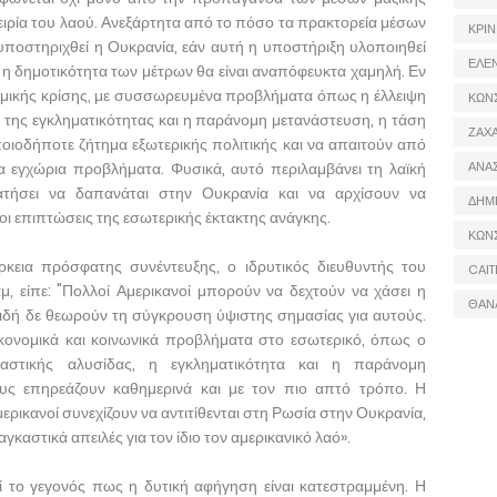
ειρία του λαού. Ανεξάρτητα από το πόσο τα πρακτορεία μέσων
ΚΡΙΝ
 υποστηριχθεί η Ουκρανία, εάν αυτή η υποστήριξη υλοποιηθεί
ΕΛΕ
 η δημοτικότητα των μέτρων θα είναι αναπόφευκτα χαμηλή. Εν
ομικής κρίσης, με συσσωρευμένα προβλήματα όπως η έλλειψη
ΚΩΝ
ση της εγκληματικότητας και η παράνομη μετανάστευση, η τάση
ΖΑΧΑ
οποιοδήποτε ζήτημα εξωτερικής πολιτικής και να απαιτούν από
α εγχώρια προβλήματα. Φυσικά, αυτό περιλαμβάνει τη λαϊκή
ΑΝΑ
τήσει να δαπανάται στην Ουκρανία και να αρχίσουν να
ΔΗΜ
ι επιπτώσεις της εσωτερικής έκτακτης ανάγκης.
ΚΩΝ
ρκεια πρόσφατης συνέντευξης, ο ιδρυτικός διευθυντής του
CAIT
, είπε: "Πολλοί Αμερικανοί μπορούν να δεχτούν να χάσει η
ΘΑΝ
ιδή δε θεωρούν τη σύγκρουση ύψιστης σημασίας για αυτούς.
ικονομικά και κοινωνικά προβλήματα στο εσωτερικό, όπως ο
ιαστικής αλυσίδας, η εγκληματικότητα και η παράνομη
υς επηρεάζουν καθημερινά και με τον πιο απτό τρόπο. Η
μερικανοί συνεχίζουν να αντιτίθενται στη Ρωσία στην Ουκρανία,
γκαστικά απειλές για τον ίδιο τον αμερικανικό λαό».
ί το γεγονός πως η δυτική αφήγηση είναι κατεστραμμένη. Η