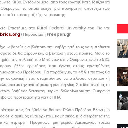
υν το Κίεβο. Σχεδόν οι μισοί από τους ερωτηθέντες έδειξαν ότι
 Ουκρανίας, το οποίο δείχνει μια πραγματική αποτυχία των
αι από τα μέσα μαζικής ενημέρωσης.
ικές Επιστήμες στο Rural Federal University του Ρίο ντε
obrics.org
/ Παρουσίαση
Freepen.gr
 έχουν βαρεθεί να βλέπουν την κυβέρνησή τους να εμπλέκεται
σματα δε θα φέρουν καμία βελτίωση στους πολίτες. Μόνο το
ίζει την πολιτική του Μπάιντεν στην Ουκρανία, ενώ το 53%
φορούν άλλες ερωτήσεις που έγιναν στους ερωτηθέντες
ημοκρατικού Προέδρου. Για παράδειγμα, το 45% είπε πως θα
την ουκρανική ήττα, σταματώντας να στέλνουν στρατιωτική
λειώσει με την αναπόφευκτη ρωσική νίκη. Στο ίδιο πνεύμα, το
έτων βοήθειας δισεκατομμυρίων δολαρίων για την Ουκρανία
Κίεβο ως προτεραιότητα για τις ΗΠΑ.
υρίστηκε πως θα ήθελε να δει τον Ρώσο Πρόεδρο Βλαντιμίρ
 ότι ο αριθμός είναι αρκετά μειοψηφικός, η ιδιαιτερότητα της
ικά περίεργη. Προφανώς, μια μερίδα Αμερικανών τρέφει