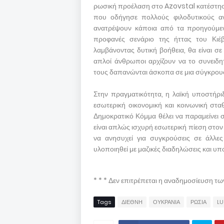
ρωσική προέλαση στο Azovstal κατέστησε
που οδήγησε πολλούς φιλοδυτικούς αν
ανατρέψουν κάποια από τα προηγούμενα
προφανές σενάριο της ήττας του Κιέβο
λαμβάνοντας δυτική βοήθεια, θα είναι σ
απλοί άνθρωποι αρχίζουν να το συνειδ
τους δαπανώνται άσκοπα σε μια σύγκρουσ
Στην πραγματικότητα, η λαϊκή υποστήριξ
εσωτερική οικονομική και κοινωνική στα
Δημοκρατικό Κόμμα θέλει να παραμείνει σ
είναι απλώς ισχυρή εσωτερική πίεση στον 
να ανησυχεί για συγκρούσεις σε άλλες
υλοποιηθεί με μαζικές διαδηλώσεις και υ
* * * Δεν επιτρέπεται η αναδημοσίευση τ
Tags
ΔΙΕΘΝΗ
ΟΥΚΡΑΝΙΑ
ΡΩΣΙΑ
LU