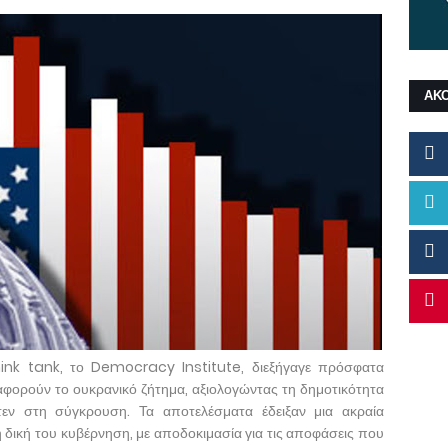
ΑΚ
hink tank, το Democracy Institute, διεξήγαγε πρόσφατα
φορούν το ουκρανικό ζήτημα, αξιολογώντας τη δημοτικότητα
εν στη σύγκρουση. Τα αποτελέσματα έδειξαν μια ακραία
 δική του κυβέρνηση, με αποδοκιμασία για τις αποφάσεις που