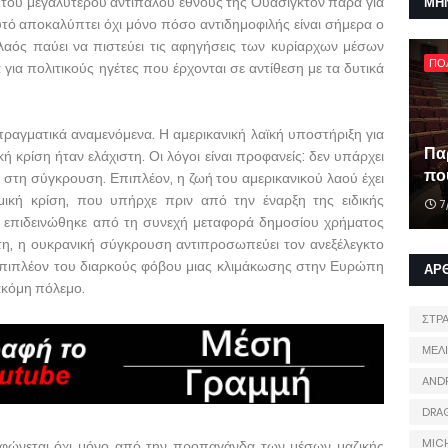
του μεγαλύτερου αντιπάλου έθνους της Ουάσιγκτον παρά για
ΜΗ
υτό αποκαλύπτει όχι μόνο πόσο αντιδημοφιλής είναι σήμερα ο
λαός παύει να πιστεύει τις αφηγήσεις των κυρίαρχων μέσων
ΠΟ
 για πολιτικούς ηγέτες που έρχονται σε αντίθεση με τα δυτικά
πραγματικά αναμενόμενα. Η αμερικανική λαϊκή υποστήριξη για
Πα
ή κρίση ήταν ελάχιστη. Οι λόγοι είναι προφανείς: δεν υπάρχει
που
 στη σύγκρουση. Επιπλέον, η ζωή του αμερικανικού λαού έχει
ομική κρίση, που υπήρχε πριν από την έναρξη της ειδικής
7
, επιδεινώθηκε από τη συνεχή μεταφορά δημοσίου χρήματος
τη, η ουκρανική σύγκρουση αντιπροσωπεύει τον ανεξέλεγκτο
επιπλέον του διαρκούς φόβου μιας κλιμάκωσης στην Ευρώπη
ΑΡ
 ακόμη πόλεμο.
ΣΤΡ
ΜΕΛ
AND
DRA
MIC
ορφώνεται όχι μόνο από την προπαγάνδα των μέσων μαζικής