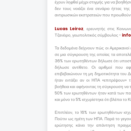
έχουν ληφθεί μέχρι στιγμής για να βοηθήσο
δεν τους νοιάζει ένα σενάριο ήττας της
αντιρωσικών εκστρατειών που προωθούντ
Lucas Leiroz
, ερευνητής στις Κοινων
Τζανέιρο, γεωπολιτικός σύμβουλος -
inf
Τα δεδομένα δείχνουν πώς οι Αμερικανοί
σε μια σύγκρουση της οποίας τα αποτελέ
36% των ερωτηθέντων δήλωσε ότι υποστηρ
δήλωσε αντίθετο. Οι αριθμοί που α
επιβεβαιώνουν τη μη δημοτικότητα του Δ
ήταν εντάξει αν οι ΗΠΑ «επιτρέψουν» 
βοήθεια και αφήνοντας τη σύγκρουση να τε
50% των ερωτηθέντων ήταν κατά των πακ
και μόνο το 5% ισχυρίστηκε ότι βλέπει το 
Επιπλέον, το 16% των ερωτηθέντων ισχ
Πούτιν ως ηγέτη των ΗΠΑ. Παρά το γεγονός
ερώτησης κάνει την απάντηση πραγματ