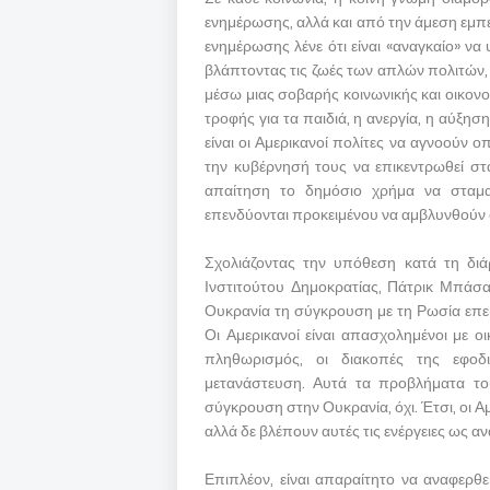
ενημέρωσης, αλλά και από την άμεση εμπ
ενημέρωσης λένε ότι είναι «αναγκαίο» να
βλάπτοντας τις ζωές των απλών πολιτών,
μέσω μιας σοβαρής κοινωνικής και οικον
τροφής για τα παιδιά, η ανεργία, η αύξη
είναι οι Αμερικανοί πολίτες να αγνοούν 
την κυβέρνησή τους να επικεντρωθεί στ
απαίτηση το δημόσιο χρήμα να σταμα
επενδύονται προκειμένου να αμβλυνθούν ο
Σχολιάζοντας την υπόθεση κατά τη διά
Ινστιτούτου Δημοκρατίας, Πάτρικ Μπάσαμ
Ουκρανία τη σύγκρουση με τη Ρωσία επε
Οι Αμερικανοί είναι απασχολημένοι με ο
πληθωρισμός, οι διακοπές της εφοδ
μετανάστευση. Αυτά τα προβλήματα το
σύγκρουση στην Ουκρανία, όχι. Έτσι, οι Α
αλλά δε βλέπουν αυτές τις ενέργειες ως ανα
Επιπλέον, είναι απαραίτητο να αναφερθε