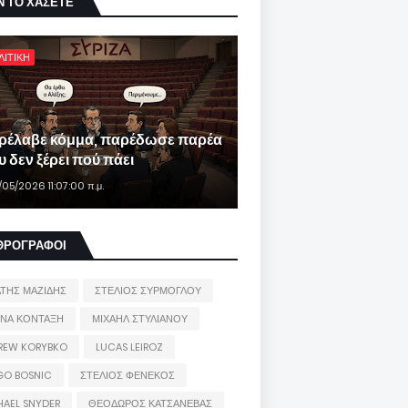
Ν ΤΟ ΧΑΣΕΤΕ
ΛΙΤΙΚΗ
ρέλαβε κόμμα, παρέδωσε παρέα
 δεν ξέρει πού πάει
/05/2026 11:07:00 π.μ.
ΘΡΟΓΡΑΦΟΙ
ΑΤΗΣ ΜΑΖΙΔΗΣ
ΣΤΕΛΙΟΣ ΣΥΡΜΟΓΛΟΥ
ΙΝΑ ΚΟΝΤΑΞΗ
ΜΙΧΑΗΛ ΣΤΥΛΙΑΝΟΥ
REW KORYBKO
LUCAS LEIROZ
GO BOSNIC
ΣΤΕΛΙΟΣ ΦΕΝΕΚΟΣ
HAEL SNYDER
ΘΕΟΔΩΡΟΣ ΚΑΤΣΑΝΕΒΑΣ