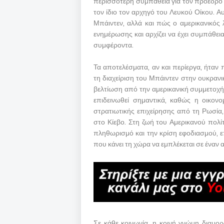
περισσότερη συμπάθεια για τον πρόεδρο 
τον ίδιο τον αρχηγό του Λευκού Οίκου. Α
Μπάιντεν, αλλά και πώς ο αμερικανικός 
ενημέρωσης και αρχίζει να έχει συμπάθεια
συμφέροντα.
Τα αποτελέσματα, αν και περίεργα, ήταν 
τη διαχείριση του Μπάιντεν στην ουκρανικ
βελτίωση από την αμερικανική συμμετοχή
επιδεινωθεί σημαντικά, καθώς η οικον
στρατιωτικής επιχείρησης από τη Ρωσία
στο Κίεβο. Στη ζωή του Αμερικανού πολί
πληθωρισμό και την κρίση εφοδιασμού, 
που κάνει τη χώρα να εμπλέκεται σε έναν
Σε κάθε κοινωνία, η κοινή γνώμη διαμ