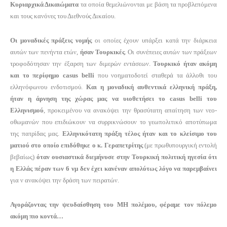
Κυριαρχικά Δικαιώματα
τα οποία θεμελιώνονται με βάση τα προβλεπόμενα
και τους κανόνες του Διεθνούς Δικαίου.
Οι μοναδικές πράξεις νομής
οι οποίες έχουν υπάρξει κατά την διάρκεια
αυτών των πενήντα ετών,
ήσαν Τουρκικές
. Οι συνέπειες αυτών των πράξεων
τροφοδότησαν την έξαρση των διμερών εντάσεων.
Τουρκικό ήταν ακόμη
και το περίφημο
casus
belli
που νοηματοδοτεί σταθερά τα άλλοθι του
ελληνόφωνου ενδοτισμού.
Και η μοναδική αυθεντικά ελληνική πράξη,
ήταν η άρνηση της χώρας μας να υιοθετήσει το
casus
belli
του
Ελληνισμού
, προκειμένου να ανακόψει την θρασύτατη απαίτηση των νεο-
οθωμανών που επιδιώκουν να συρρικνώσουν το γεωπολιτικό αποτύπωμα
της πατρίδας μας.
Ελληνικότατη πράξη τέλος ήταν και το κλείσιμο του
ματιού στο οποίο επιδόθηκε ο κ. Γεραπετρίτης
(με πρωθυπουργική εντολή
βεβαίως)
όταν ουσιαστικά διεμήνυσε στην Τουρκική πολιτική ηγεσία ότι
η Ελλάς πέραν των 6 νμ δεν έχει κανέναν απολύτως λόγο να παρεμβαίνει
για ν ανακόψει την δράση των πειρατών.
Αγοράζοντας την ψευδαίσθηση του ΜΗ πολέμου, φέραμε τον πόλεμο
ακόμη πιο κοντά…