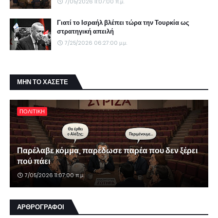
7/05/2026 11:07:00 π.μ.
Γιατί το Ισραήλ βλέπει τώρα την Τουρκία ως
στρατηγική απειλή
7/25/2026 06:27:00 μ.μ.
ΜΗΝ ΤΟ ΧΑΣΕΤΕ
ΠΟΛΙΤΙΚΗ
Παρέλαβε κόμμα, παρέδωσε παρέα που δεν ξέρει
πού πάει
7/05/2026 11:07:00 π.μ.
ΑΡΘΡΟΓΡΑΦΟΙ