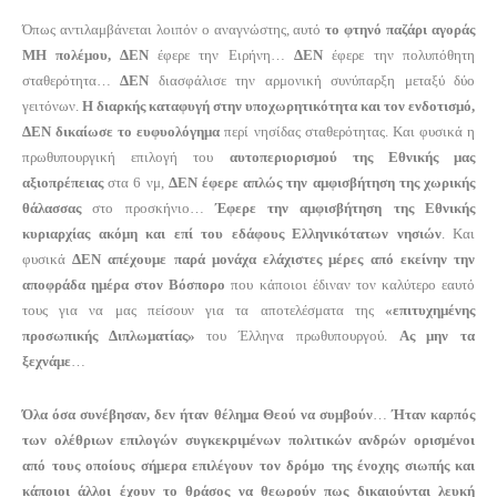
Όπως αντιλαμβάνεται λοιπόν ο αναγνώστης, αυτό
το φτηνό παζάρι αγοράς
ΜΗ πολέμου, ΔΕΝ
έφερε την Ειρήνη…
ΔΕΝ
έφερε την πολυπόθητη
σταθερότητα…
ΔΕΝ
διασφάλισε την αρμονική συνύπαρξη μεταξύ δύο
γειτόνων.
Η διαρκής καταφυγή στην υποχωρητικότητα και τον ενδοτισμό,
ΔΕΝ δικαίωσε το ευφυολόγημα
περί νησίδας σταθερότητας. Και φυσικά η
πρωθυπουργική επιλογή του
αυτοπεριορισμού της Εθνικής μας
αξιοπρέπειας
στα 6 νμ,
ΔΕΝ έφερε απλώς την αμφισβήτηση της χωρικής
θάλασσας
στο προσκήνιο…
Έφερε την αμφισβήτηση της Εθνικής
κυριαρχίας ακόμη και επί του εδάφους Ελληνικότατων νησιών
.
Και
φυσικά
ΔΕΝ απέχουμε παρά μονάχα ελάχιστες μέρες από εκείνην την
αποφράδα ημέρα στον Βόσπορο
που κάποιοι έδιναν τον καλύτερο εαυτό
τους για να μας πείσουν για τα αποτελέσματα της
«επιτυχημένης
προσωπικής Διπλωματίας»
του Έλληνα πρωθυπουργού.
Ας μην τα
ξεχνάμε
…
Όλα όσα συνέβησαν, δεν ήταν θέλημα Θεού να συμβούν
…
Ήταν καρπός
των ολέθριων επιλογών συγκεκριμένων πολιτικών ανδρών
ορισμένοι
από τους οποίους σήμερα επιλέγουν τον δρόμο της ένοχης σιωπής και
κάποιοι άλλοι έχουν το θράσος να θεωρούν πως δικαιούνται λευκή