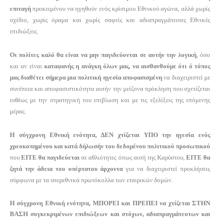
επιταγή
προκειμένου να ηγηθούν ενός κρίσιμου Εθνικού αγώνα, αλλά χωρίς
σχέδιο, χωρίς όραμα και χωρίς σαφείς και αδιαπραγμάτευτες Εθνικές
επιδιώξεις.
Οι πολίτες καλό θα είναι να μην παγιδεύονται σε αυτήν την λογική
, όσο
και αν είναι
καταφανής η ανάγκη όλων μας, να αισθανθούμε ότι ό τόπος
μας διαθέτει σήμερα μια πολιτική ηγεσία αποφασισμένη
να διαχειριστεί με
συνέπεια και αποφασιστικότητα αυτήν την μείζονα πρόκληση που σχετίζεται
ευθέως με την στρατηγική του επιβίωση και με τις εξελίξεις της επόμενης
μέρας.
Η σύγχρονη Εθνική ενότητα, ΔΕΝ χτίζεται ΥΠΟ την ηγεσία ενός
χρεοκοπημένου και κατά δήλωσήν του δεδομένου πολιτικού προσωπικού
που
ΕΙΤΕ θα παγιδεύεται
σε αθλιότητες όπως αυτή της Καρύστου,
ΕΙΤΕ θα
ζητά την άδεια του υπέρτατου άρχοντα
για να διαχειριστεί προκλήσεις
σύμφωνα με τα υπερεθνικά πρωτόκολλα των εταιρικών δομών.
Η σύγχρονη Εθνική ενότητα, ΜΠΟΡΕΙ και ΠΡΕΠΕΙ να χτίζεται ΣΤΗΝ
ΒΑΣΗ συγκεκριμένων επιδιώξεων και στόχων, αδιαπραγμάτευτων και