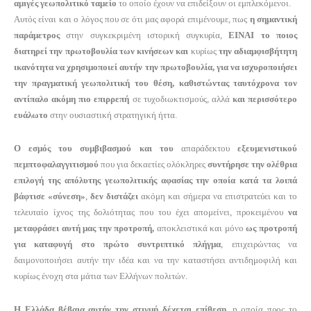
αμιγές γεωπολιτικό ταμείο
το οποίο έχουν να επιδείξουν οι εμπλεκόμενοι.
Αυτός είναι και ο λόγος που σε ότι μας αφορά επιμένουμε, πως
η σημαντική
παράμετρος
στην συγκεκριμένη ιστορική συγκυρία,
ΕΙΝΑΙ το ποιος
διατηρεί την πρωτοβουλία των κινήσεων
και
κυρίως
την αδιαμφισβήτητη
ικανότητα να χρησιμοποιεί αυτήν την πρωτοβουλία, για να ισχυροποιήσει
την πραγματική γεωπολιτική του θέση, καθιστώντας ταυτόχρονα τον
αντίπαλο ακόμη πιο επιρρεπή
σε τυχοδιωκτισμούς, αλλά
και περισσότερο
ευάλωτο
στην ουσιαστική στρατηγική ήττα.
Ο εσμός του συμβιβασμού και του
απαράδεκτου
εξευμενιστικού
πεμπτοφαλαγγιτισμού
που για δεκαετίες ολόκληρες
συντήρησε την ολέθρια
επιλογή της απόλυτης γεωπολιτικής αφασίας την οποία κατά τα λοιπά
βάφτισε «σύνεση»
,
δεν διστάζει
ακόμη και σήμερα να επιστρατεύει και το
τελευταίο ίχνος της δολιότητας που του έχει απομείνει, προκειμένου
να
μεταφράσει αυτή μας την προτροπή,
αποκλειστικά και μόνο
ως προτροπή
για καταφυγή στο πρώτο συντριπτικό πλήγμα
, επιχειρώντας να
δαιμονοποιήσει αυτήν την ιδέα και να την καταστήσει αντιδημοφιλή και
κυρίως ένοχη στα μάτια των Ελλήνων πολιτών.
Η Ελλάδα βέβαια αυτήν την στιγμή δέχεται επίθεση
, η οποία προς το