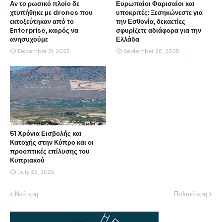
Αν το ρωσικό πλοίο δε
Ευρωπαίοι Φαρισαίοι και
χτυπήθηκε με drones που
υποκριτές: Ξεσηκώνεστε για
εκτοξεύτηκαν από το
την Εσθονία, δεκαετίες
Enterprise, καιρός να
σφυρίζετε αδιάφορα για την
ανησυχούμε
Ελλάδα
December 21, 2025
September 20, 2025
51 Χρόνια Εισβολής και
Κατοχής στην Κύπρο και οι
προοπτικές επίλυσης του
Κυπριακού
July 23, 2025
Νεότερη
Παλαιότερη