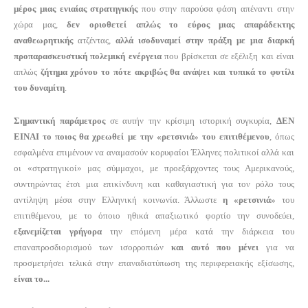
μέρος μιας ενιαίας στρατηγικής
που στην παρούσα φάση απέναντι στην
χώρα μας,
δεν οριοθετεί απλώς το εύρος μιας απαράδεκτης
αναθεωρητικής
ατζέντας,
αλλά ισοδυναμεί στην πράξη με μια διαρκή
προπαρασκευστική πολεμική ενέργεια
που βρίσκεται σε εξέλιξη και είναι
απλώς
ζήτημα χρόνου το πότε ακριβώς θα ανάψει και τυπικά το φυτίλι
του δυναμίτη
.
Σημαντική παράμετρος
σε αυτήν την κρίσιμη ιστορική συγκυρία,
ΔΕΝ
ΕΙΝΑΙ το ποιος θα χρεωθεί με την «ρετσινιά» του επιτιθέμενου
, όπως
εσφαλμένα επιμένουν να αναμασούν κορυφαίοι Έλληνες πολιτικοί αλλά και
οι «στρατηγικοί» μας σύμμαχοι, με προεξάρχοντες τους Αμερικανούς,
συντηρώντας έτσι μια επικίνδυνη και καθαγιαστική για τον ρόλο τους
αντίληψη μέσα στην Ελληνική κοινωνία. Άλλωστε
η «ρετσινιά»
του
επιτιθέμενου, με το όποιο ηθικά απαξιωτικό φορτίο την συνοδεύει,
εξανεμίζεται γρήγορα
την επόμενη μέρα κατά την διάρκεια του
επαναπροσδιορισμού των ισορροπιών
και αυτό που μένει
για να
προσμετρήσει τελικά στην επαναδιατύπωση της περιφερειακής εξίσωσης,
είναι το...