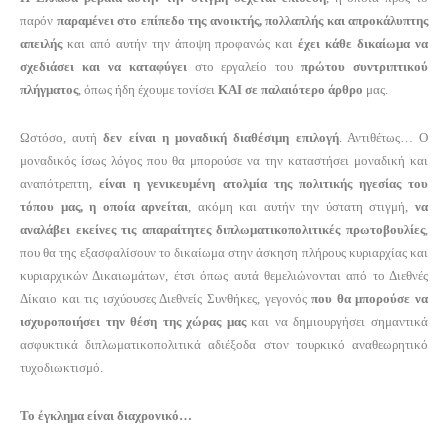
παρόν
παραμένει στο επίπεδο της ανοικτής, πολλαπλής και απροκάλυπτης
απειλής
και από αυτήν την άποψη προφανώς και
έχει κάθε δικαίωμα να
σχεδιάσει και να καταφύγει
στο εργαλείο του
πρώτου συντριπτικού
πλήγματος
, όπως ήδη έχουμε τονίσει
ΚΑΙ σε παλαιότερο άρθρο
μας.
Ωστόσο,
αυτή
δεν είναι η μοναδική διαθέσιμη επιλογή
. Αντιθέτως… Ο
μοναδικός ίσως λόγος που θα μπορούσε να την καταστήσει μοναδική και
αναπότρεπτη,
είναι η γενικευμένη ατολμία της πολιτικής ηγεσίας του
τόπου μας, η οποία αρνείται
, ακόμη και αυτήν την ύστατη στιγμή,
να
αναλάβει εκείνες τις απαραίτητες διπλωματικοπολιτικές πρωτοβουλίες
,
που θα της εξασφαλίσουν το δικαίωμα στην άσκηση πλήρους κυριαρχίας και
κυριαρχικών Δικαιωμάτων, έτσι όπως αυτά θεμελιώνονται από το Διεθνές
Δίκαιο και τις ισχύουσες Διεθνείς Συνθήκες, γεγονός
που θα μπορούσε να
ισχυροποιήσει την θέση της χώρας μας
και να δημιουργήσει σημαντικά
ασφυκτικά διπλωματικοπολιτικά αδιέξοδα στον τουρκικό αναθεωρητικό
τυχοδιωκτισμό.
Το έγκλημα είναι διαχρονικό…