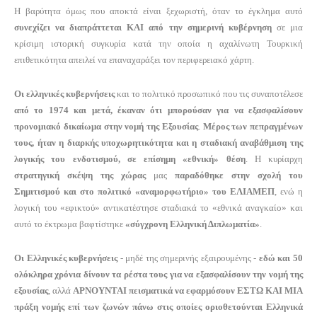
Η βαρύτητα όμως που αποκτά είναι ξεχωριστή, όταν το έγκλημα αυτό
συνεχίζει να διαπράττεται ΚΑΙ από την σημερινή κυβέρνηση
σε μια
κρίσιμη ιστορική συγκυρία κατά την οποία η αχαλίνωτη Τουρκική
επιθετικότητα απειλεί να επαναχαράξει τον περιφερειακό χάρτη.
Οι ελληνικές κυβερνήσεις
και το πολιτικό προσωπικό που τις συναποτέλεσε
από το 1974 και μετά, έκαναν ότι μπορούσαν για να εξασφαλίσουν
προνομιακό δικαίωμα στην νομή της Εξουσίας
.
Μέρος των πεπραγμένων
τους, ήταν η διαρκής υποχωρητικότητα
και η σταδιακή αναβάθμιση της
λογικής του ενδοτισμού, σε επίσημη «εθνική» θέση
. Η κυρίαρχη
στρατηγική σκέψη της χώρας
μας
παραδόθηκε στην σχολή του
Σημιτισμού και στο πολιτικό «αναμορφωτήριο» του ΕΛΙΑΜΕΠ
,
ενώ η
λογική του «εφικτού» αντικατέστησε σταδιακά το «εθνικά αναγκαίο» και
αυτό το έκτρωμα βαφτίστηκε
«σύγχρονη Ελληνική Διπλωματία»
.
Οι Ελληνικές κυβερνήσεις
- μηδέ της σημερινής εξαιρουμένης -
εδώ και 50
ολόκληρα χρόνια δίνουν τα ρέστα τους για να εξασφαλίσουν την νομή της
εξουσίας
, αλλά
ΑΡΝΟΥΝΤΑΙ πεισματικά να εφαρμόσουν ΕΣΤΩ ΚΑΙ ΜΙΑ
πράξη νομής
επί των ζωνών πάνω στις οποίες οριοθετούνται Ελληνικά